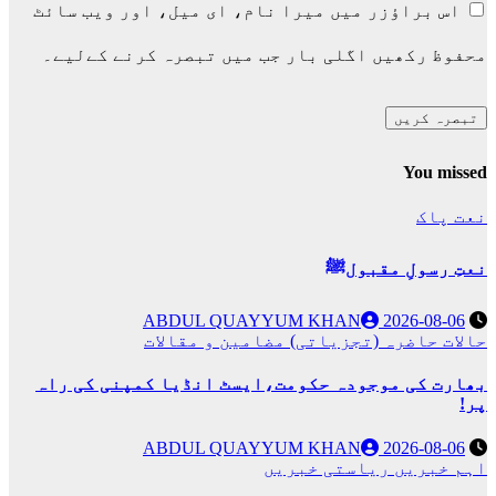
اس براؤزر میں میرا نام، ای میل، اور ویب سائٹ
محفوظ رکھیں اگلی بار جب میں تبصرہ کرنے کےلیے۔
You missed
نعت پاک
نعتِ رسولِ مقبولﷺ
ABDUL QUAYYUM KHAN
2026-08-06
حالات حاضرہ (تجزیاتی)
مضامین و مقالات
بھارت کی موجودہ حکومت،ایسٹ انڈیا کمپنی کی راہ
پر!
ABDUL QUAYYUM KHAN
2026-08-06
اہم خبریں
ریاستی خبریں