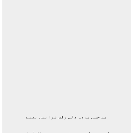
بے حسی مردہ دلی رقص شرابیں نغمے