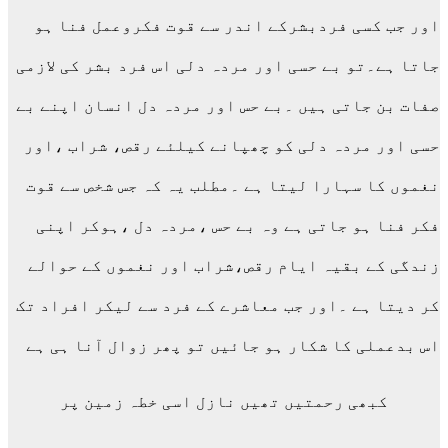
اور جب کسی فردبشرکے اندر سے قوت فکروعمل فنا ہو
جاتا ہے۔تو بے حسی اور مردہ دلی اس فرد بشر کی لازمی
صفات بن جاتی ہیں ۔بے حس اور مردہ دل انسان اپنے بے
حسی اور مردہ دلی کو چھپانے کیلئے رقص، شراب ،اور
نغموں کا سہارا لیتا ہے ۔مطلب یہ کہ جس شخص سے قوت
فکر فنا ہو جاتی ہے وہ بے حس ،مردہ دل ،ہوکر اپنی
زندگی کے بقیہ ایام رقص،شراب اور نغموں کے حوالے
کر دیتا ہے ۔اور جب معاشرے کے فرد سے لیکر افراد تک
اس بدعملی کا شکار ہو جائیں تو پھر زوال آنا ہی ہے
کبھی رحمتیں تھیں نازل اسی خطہ زمین پر