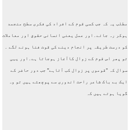
مطلب یہ کہ جب کسی قوم کے افراد کی فکری سطح منجمد
ہوکر رہ جائے۔اور عمل یعنی انسانی حقوق اور معاملات
کو درست طریقہ پر انجام دینے کی قوت فنا ہونے لگے ۔
تو پھر اس قوم کے زوال کاآغاز ہوجاتا ہے۔اور یہی
سوال کہ "قوموں پر زوال کب آتاہے” جب دور حاضر کے
ایک بے باک شاعر راحت اندوری سے پوچھتے ہیں تو وہ
گویا ہوتے ہیں کہ