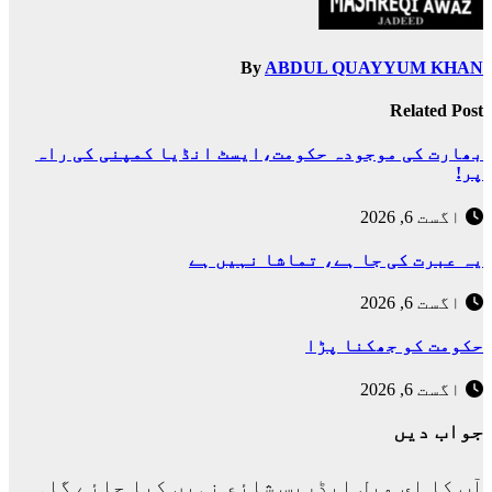
By
ABDUL QUAYYUM KHAN
Related Post
بھارت کی موجودہ حکومت،ایسٹ انڈیا کمپنی کی راہ
پر!
اگست 6, 2026
یہ عبرت کی جا ہے، تماشا نہیں ہے
اگست 6, 2026
حکومت کو جھکنا پڑا
اگست 6, 2026
جواب دیں
آپ کا ای میل ایڈریس شائع نہیں کیا جائے گا۔