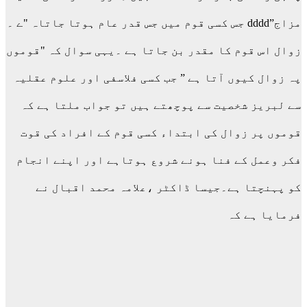
مزاج”dddd جس کسی قوم میں جس قدر عام ہوتا جاتاہ "ے ۔
زوال اس قوم کا مقدر بن جاتا ہے ۔یہی سوال کہ "قوموں
پہ زوال کیوں آتا ہے ” جب کسی فلاسفی اور علوم عقلیہ
سے لبریز شخصیت سے پوچھتے ہیں تو جواب ملتا ہے کہ
قوموں پر زوال کی ابتداء کسی قوم کے افراد کی قوت
فکر وعمل کے فنا ہونے شروع ہوتاہے اور اپنے انجام
کو پہنچتا ہے۔جیسا ڈاکٹر ،علامہ محمد اقبال نے
فرمایا ہے کہ