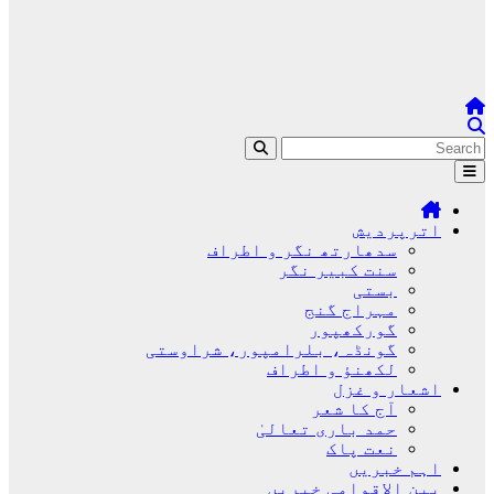
اترپردیش
سدھارتھ نگر و اطراف
سنت کبیر نگر
بستی
مہراج گنج
گورکھپور
گونڈہ، بلرامپور، شراوستی
لکھنؤ و اطراف
اشعار و غزل
آج کا شعر
حمد باری تعالیٰ
نعت پاک
اہم خبریں
بین الاقوامی خبریں