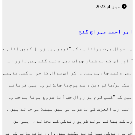
جون 4, 2023
ابو احمد مہراج گنج
یہ سوال بہت پرانا ہے کہ "قوموں پہ زوال کیوں آتا ہے
” اور اس کے بے شمار جواب بھی دئیے گئے ہیں ۔اور اب
بھی دئیے جارہے ہیں ۔اگر اس سوال کا جواب کسی مذہبی
اسکالر/عالم دین ، سے پوچھا جاۓ تو وہ یہی فرماتے
ہیں کہ "کسی قوم پر زوال جب آنا شروع ہوتا ہے جب وہ
اللہ رب العزت کی نافرمانی میں مبتلا ہو جاتے ہیں ۔
رب کے بتائے ہوئے طریق زندگی کے بجائے ،اپنی من
چاہی زندگی بسر کرنے لگتے ہیں ،اور نافرمانی کا یہ