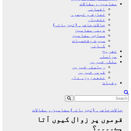
مضامین و مقالات
افسانہ
تعارف و تبصرہ
تلخیاں
حالات حاضرہ (تجزیاتی)
دینی مضامین
سماجی مضامین
سیرت وشخصیات
کہانی
تفریح
مراسلہ
ملکی خبریں
ریاستی خبریں
قومی خبریں
ننھے روزہ دار
وفیات
حالات حاضرہ (تجزیاتی)
مضامین و مقالات
قوموں پر زوال کیوں آتا
ہے۔۔۔۔؟