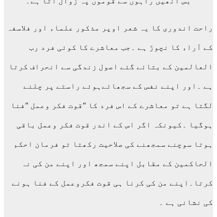
بس انھیں راہوں سے قوموں پہ زوال آتا ہے۔
راحت اندوری کا یہ شعر اوپر مذکور علماء اور فلاسفہ
کے آراء کا نچوڑ ہے ۔جب معاشرے کا کوئی فرد رب
العالمین کے بتائے گئے اصول زندگی سے انحراف کرتا
ہے ۔اور اپنے نفس کے سجھائےہوئے راستے پر چلنے
لگتا ہے تو معاشرے کے اس فرد کا "قوت فکر وعمل "فنا
ہوگیا ۔کیونکہ اگر اس کے اندر قوت فکر وعمل باقی
ہوتا سوچنے سمجھنے کی صلاحیت رکھتا تو فرمان احکم
الحاکمین کے مقابل اپنے سمجھ اور اپنے من کی نہ
کرتا۔اپنے من کی کرنا ہی قوت فکروعمل کے فنا ہونے
کی نشانی ہے ۔