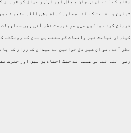
بقاء کے لئے اپنی جان و مال اور اہل و عیال کو قربان ک
تبلیغ و اشاعت کے لئے صحابہ کرام رضی اللہ عنھم نے جو 
قربان کرنے والوں میں سرِ فہرست نظر آتی ہیں صحابیات ر
کیا, ان قیامت خیز واقعات کو سنتے ہی بدن کے رونگٹے کھ
نظر آئے , تو ان شیر دل خواتین نے میدانِ کارزار کا پان
رضی اللہ تعالی عنہا نے جنگ اجنادین میں اور حضرت صفی