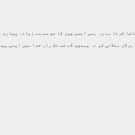
ا کرتا ہے وہ بھی ایسی چیز کا جو سب سے زیادہ پیاری اور
لایمان: تم ہرگز بھلائی کو نہ پہنچو گے جب تک راہِ خدا میں اپنی پ