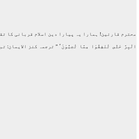
محترم قارئین! ہمارا یہ پیارا دین اسلام قربانی کا تقاض
الْبِرَّ حَتّٰى تُنْفِقُوْا مِمَّا تُحِبُّوْنَ ﱟ ” ترجمہ کنز ا