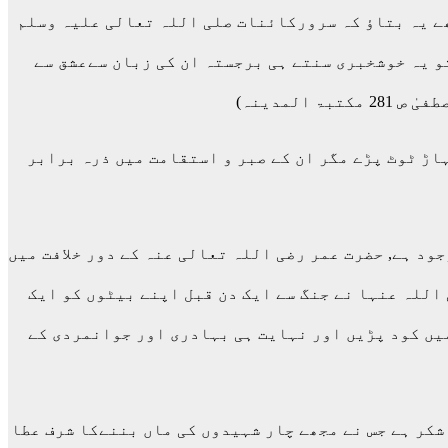
ھے یہ بتاؤ کہ سرورکائنات صلی اللہ تعالی علیہ وسلم
تو یہ خوشخبری سنتے ہی برجستہ ان کی زبان سےعشق سے
لمدینہ)
ہاڑ ٹوٹ پڑے مگر ان کے صبر و استقامت میں ذرہ برابر
ود ہے, حضرت عمر رضی اللہ تعالی عنہ کے دور خلافت میں
 اللہ عنہا نے جنگ سے ایک دن قبل اپنے بیٹوں کو ایک
میں کود پڑیں اور نہایت ہی بہادری اور جوانمردی کے
 شکر ہے جس نے مجھے چار شہیدوں کی ماں بننےکا شرف عطا