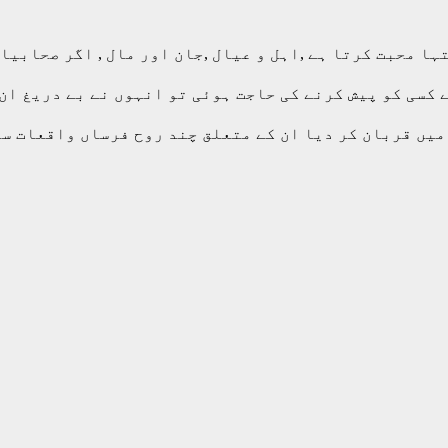
ہا محبت کرتا ہے ,اہل و عیال ,جان اور مال , اگر صحابی
ے کسی کو پیش کرنے کی حاجت ہوئی تو انہوں نے بے دریغ ان
میں قربان کر دیا ان کے متعلق چند روح فرساں واقعات سپ