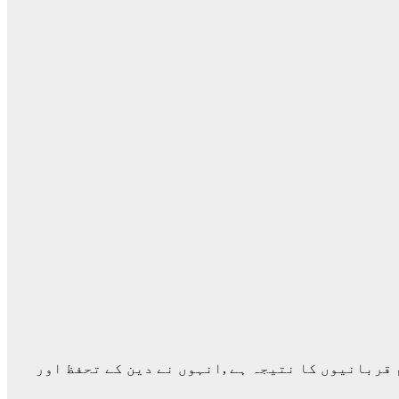
 قربانیوں کا نتیجہ ہے ,انہوں نے دین کے تحفظ اور