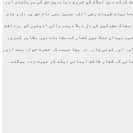
 کرکے دین اسلام کو فروغ دیا ,دین حق کی سربلندی اور
ابیات طیبات رضی اللہ عنہن بھی نامِ حق پر دل و جان
 سفاک مشرکین کی دل دہلا دینے والی اذیتوں کو برداشت
نہم میدانِ جنگ میں کفار کے مقابلے میں بظاہر کمزور
لاوہ اور کوئی چارہ نہ بچا جیسے کہ حضرت خولہ بنت ازور
ئی کہ کفار طاقتِ ایمانی دیکھ کر حیرت زدہ ہوگئے ۔