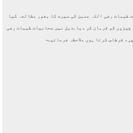
ات طیبات رضی اللہ عنہن کی سیرت کا بغور مطالعہ کیا
 چیزوں کو قربان کر دیا ,ذیل میں صحابیات طیبات رضی
رد قرطاس کرتا ہوں ملاحظہ فرمائیے-