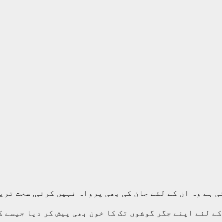
 ہے وہ ان کے لئے جان کی بھی پرواہ نہیں کرتی, سخت تری
ے لئے اپنے جگر گوشوں تک کا خون بھی پیش کر دیا جیسے ک