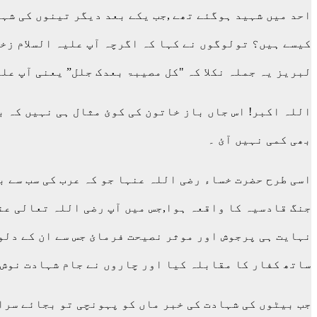
احد میں شہید ہوگئے تھے ,جب یکے بعد دیگر تینوں کی شہ
کیسے ہیں؟ تولوگوں نے کہا کہ اگرچہ آپ علیہ السلام زخم
لبریز یہ جملہ نکلا کہ "کل مصیبۃ بعدک جلل” یعنی آپ علیہ السلام 
اللہ اکبر! اس جاں باز خاتون کی کوئ مثال ہی نہیں کہ ب
بھی کمی نہیں آئ ۔
اسی طرح حضرت خساء رضی اللہ عنہا جو کہ عرب کی سب سے ب
جنگ قادسیہ کا واقعہ ہوا,جس میں آپ رضی اللہ تعالی عنہ
نہایت ہی پرجوش اور موثر نصیحت فرمائ جس سے ان کے دلو
ساتھ کفار کا مقابلہ کیا اور چاروں نے جام شہادت نوش 
جب بیٹوں کی شہادت کی خبر ماں کو پہونچی تو بجائے سراو