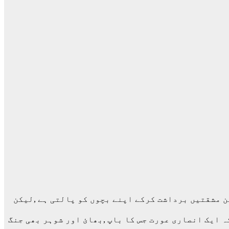
ن مشقتیں برداشت کرکے اپنے بچوں کو پالتی ہے ,لیکن
ہ ایک انصاری عورت جس کا باپ ,بھائ اور شوہر بھی جنگ