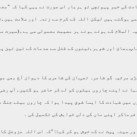
ادت کی خبر پہونچی تو ہربار اس عورت نے یہی کہا کہ "مج
ی ہوگئے ہیں لیکن اللہ کے کرم سے زندہ اور سلامت ہیں ,
کے ہوتے ہوئے ہر مصیبت معمولی سی ہے , (سیرت مصطفیٰ ص 281 مکتبۃ ا
اپ,بھائ اور شوہر ,تینوں کے قتل سے صدمات کے تین تین پ
ڑی مرثیہ گو شاعرہ تھی,ان کی شاعری کا دیوان آج بھی موج
ا نے اپنے چاروں بیٹوں کو لے کر حاضر ہو گئیں , آپ رضی
ں میں شہادت کا ایسا شوق پیدا ہوا کہ چاروں بیٹے جنگ 
فرماکر اپنی ماں کی دلی خواہش کی تکمیل کی ۔
ر سینہ پیٹ نے کے خوش ہو کر کہا: "کہ اس اللہ عزوجل کا