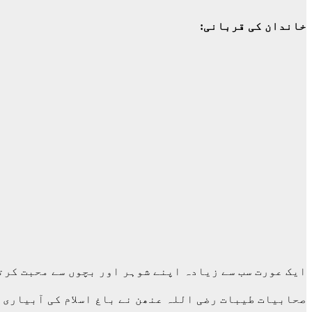
خاندان کی قربانی:
ایک عورت سب سے زیادہ اپنے شوہر اور بچوں سے محبت کرتی
صحابیات طیبات رضی اللہ عنھن نے باغ اسلام کی آبیاری ک