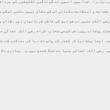
ردیا ,راہ خدا میں انہوں نے گوناگوں تکلیفوں کو برداشت
شجاعت و استقامت دکھائی اس کی مثال نہیں ملتی, لیکن صح
ضی الله عنہن نے جو دین کی خاطر قربانیاں دیں , ظالم و
ڑے ہوجاتے ہیں , جب کبھی صحابہ کرام رضی اللہ تعالیٰ ع
سہ ایسا پلٹ دیا کہ کفار کے پاس دم دبا کر بھاگنے کے ع
ہ رضی اللہ تعالی عنہا نے جنگ خندق میں وہ بہادری دکھا