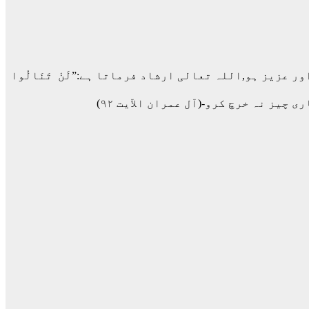
 عزیز ہو,اللہ تعالی ارشاد فرماتا ہے:”لَنْ تَنَالُوا
یاری چیز نہ خرچ کرو-(آل عمران الآیت ۹۲)