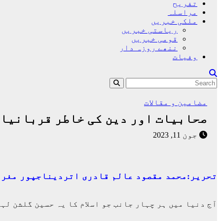
تفریح
مراسلہ
ملکی خبریں
ریاستی خبریں
قومی خبریں
ننھے روزہ دار
وفیات
مضامین و مقالات
صحابیات اور دین کی خاطر قربانیاں
جون 11, 2023
تحریر:محمد مقصود عالم قادری اتردیناجپور مغرب
آج دنیا میں ہر چہار جانب جو اسلام کا یہ حسین گلشن لہ