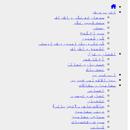
اترپردیش
سدھارتھ نگر و اطراف
سنت کبیر نگر
بستی
مہراج گنج
گورکھپور
گونڈہ، بلرامپور، شراوستی
لکھنؤ و اطراف
اشعار و غزل
آج کا شعر
حمد باری تعالیٰ
نعت پاک
اہم خبریں
بین الاقوامی خبریں
مضامین و مقالات
افسانہ
تعارف و تبصرہ
تلخیاں
حالات حاضرہ (تجزیاتی)
دینی مضامین
سماجی مضامین
سیرت وشخصیات
کہانی