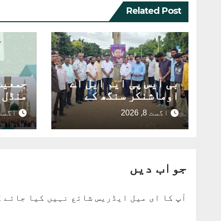
Related Post
بی ایس پی ایم ایل اے
جمعیت
اوماشنکر سنگھ کے
منڈل 
انتقال پربیدر میں
مسلسل
اگست 8, 2026
اگست 8, 26
خراج عقیدت
عظیم 
سیرت 
اگست 
جواب دیں
آپ کا ای میل ایڈریس شائع نہیں کیا جائے 