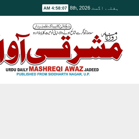
Ski
ہفتہ. اگست 8th, 2026
4:58:07 AM
t
conten