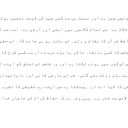
ونچی چیز ہے اور نسبت ہی سے کسی چیز کی قیمت متعین ہوتی
کلام ہے۔ جو تمام کلاموں میں اعلی اور ارفع ہے۔ اسے جب ا
فظ قرآن کا مقام و رتبہ تو بلند ہو ہی جائے گا۔ اس حقی
شخص کا کسی بادشاہ حاکم یا بڑے عہدے دار سے کسی طرح کا
 لوگوں میں ہونے لگتا ہے اور وہ شخص اس تعلق کو اپنے ل
ہت بڑی دولت ملی گئی۔ جب اس عارضی فانی اور ناپائیدار
شی کا کیا اندازہ ہوسکتا ہے جو اپنے رب حقیقی کا مقرب 
ائق صد فخر ہے۔ یہی وجہ ہے کہ حفاظ کرام کو خاصان خدا 