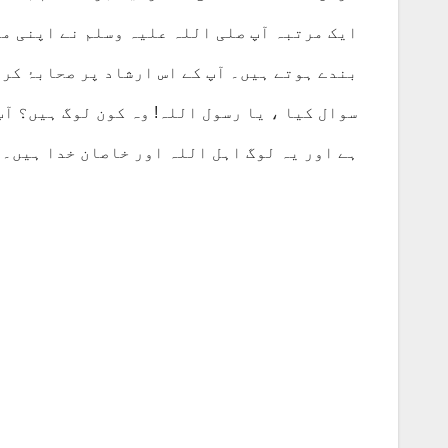
ایک مرتبہ آپ صلی اللہ علیہ وسلم نے اپنی م
بندے ہوتے ہیں۔ آپ کے اس ارشاد پر صحابۂ کر
سوال کیا ، یا رسول اللہ! وہ کون لوگ ہیں؟ آ
ہے اور یہ لوگ اہل اللہ اور خاصان خدا ہیں۔