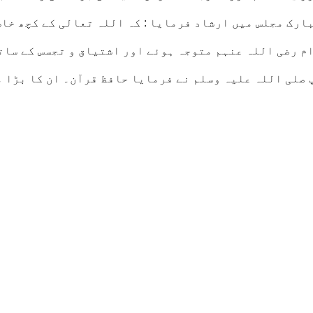
بارک مجلس میں ارشاد فرمایا : کہ اللہ تعالی کے کچھ خاص
ام رضی اللہ عنہم متوجہ ہوئے اور اشتیاق و تجسس کے سات
پ صلی اللہ علیہ وسلم نے فرمایا حافظ قرآن۔ ان کا بڑا 