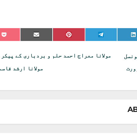
re
Share
Share
Share
Share
on
on
on
on
on
et
Email
Pinterest
Telegram
LinkedIn
مولانا معراج احمد حلم و بردباری کے پیکر 
ونسل
ورت
مولانا ارشد قاس
A