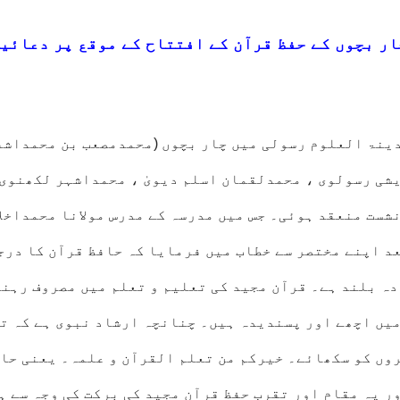
ر بچوں کے حفظ قرآن کے افتتاح کے موقع پر دعائی
ینۃ العلوم رسولی میں چار بچوں (محمدمصعب بن محمداشف
ی رسولوی ، محمدلقمان اسلم دیویٰ ، محمداشہر لکھنوی)
شست منعقد ہوئی۔ جس میں مدرسہ کے مدرس مولانا محمداخلا
عد اپنے مختصر سے خطاب میں فرمایا کہ حافظ قرآن کا درج
دہ بلند ہے۔ قرآن مجید کی تعلیم و تعلم میں مصروف رہنے
میں اچھے اور پسندیدہ ہیں۔ چنانچہ ارشاد نبوی ہے کہ ت
روں کو سکھائے۔ خیرکم من تعلم القرآن و علمہ۔ یعنی حا
ر یہ مقام اور تقرب حفظ قرآن مجید کی برکت کی وجہ سے ہ