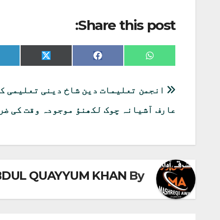
Share this post:
Share
Share
Share
on
on
on
X
Facebook
WhatsApp
(Twitter)
پوسٹوں
انجمن تعلیمات دین شاخ دینی تعلیمی ک
کی
عارف آشیانہ چوک لکھنؤ موجودہ وقت کی ضر
نیویگیشن
BDUL QUAYYUM KHAN
By