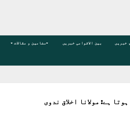
 خبریں
بین الاقوامی خبریں
مضامین و مقالات
وتا ہے: مولانا اخلاق ندوی