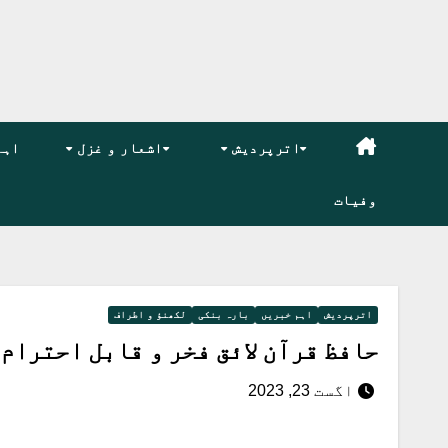
اترپردیش
اشعار و غزل
اہم
وفیات
اترپردیش
اہم خبریں
بارہ بنکی
لکھنؤ و اطراف
حافظ قرآن لائق فخر و قابل احترام ہ
اگست 23, 2023