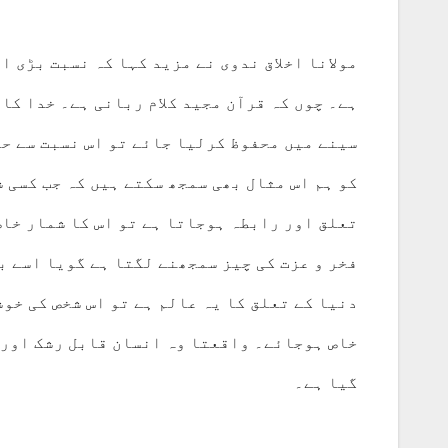
مولانا اخلاق ندوی نے مزید کہا کہ نسبت بڑی ا
ہے۔ چوں کہ قرآن مجید کلام ربانی ہے۔ خدا کا 
سینے میں محفوظ کرلیا جائے تو اس نسبت سے حا
کو ہم اس مثال بھی سمجھ سکتے ہیں کہ جب کسی 
تعلق اور رابطہ ہوجاتا ہے تو اس کا شمار خاص
فخر و عزت کی چیز سمجھنے لگتا ہے گویا اسے ب
دنیا کے تعلق کا یہ عالم ہے تو اس شخص کی خو
خاص ہوجائے۔ واقعتا وہ انسان قابل رشک اور ل
گیا ہے۔