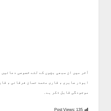
آخر میں ان سبھی بچوں کے لئے خصوصی دعائیں ک
ابوذر صابری ، قاری محمد حسان فرقانی ، قار
موجودگی قابل ذکر ہے۔
Post Views:
135