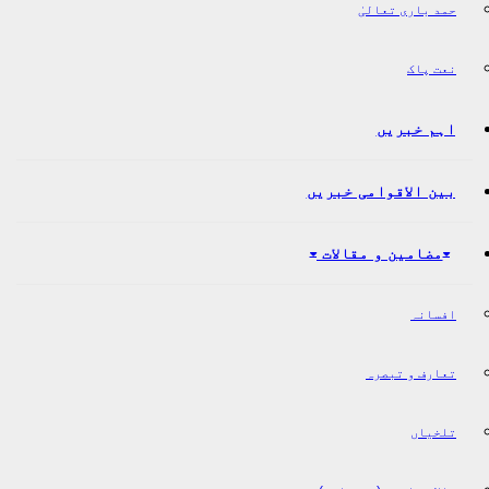
حمد باری تعالیٰ
نعت پاک
اہم خبریں
بین الاقوامی خبریں
مضامین و مقالات
افسانہ
تعارف و تبصرہ
تلخیاں