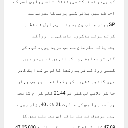
کو بیدر ڈسٹرکٹ سپرنٹنڈنٹ آف پولیس آفس کے
احاطے میں بلائی گئی پریس کانفرنس سے
SPبیدر جناب چن بسونا ایس ایل نے خطاب
کرتے ہوئے مذکورہ بات کہی۔ اورآگے
بتایاکہ ملزمان سے جب مزید پوچھ گچھ کی
گئی تو معلوم ہوا کہ انہوں نے بیدر میں
گنلی روڈ کے قریب رکشا کالونی کے ایک گھر
میں گانجہ ذخیرہ کر رکھا تھا اور جب وہاں
جا کر تلاشی لی گئی تو 21.44 کلو گرام گانجہ
برآمد ہوا جس کی مالیت 21 لاکھ40ہزار روپے
ہے۔ موصوف نے بتایاکہ اس معاملے میں کل
47.09 کلو گرام گانجہ جس کی مالیت 47,05,000