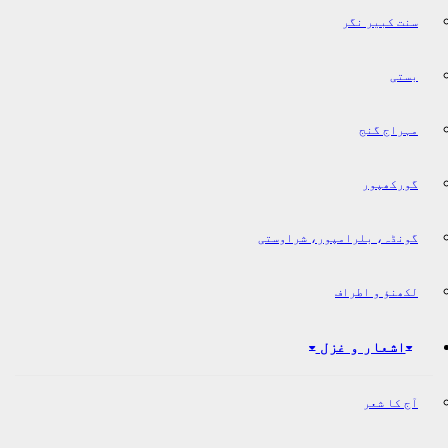
سنت کبیر نگر
بستی
مہراج گنج
گورکھپور
گونڈہ، بلرامپور، شراوستی
لکھنؤ و اطراف
اشعار و غزل
آج کا شعر