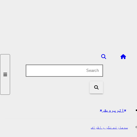
اترپردیش
سدھارتھ نگر و اطراف