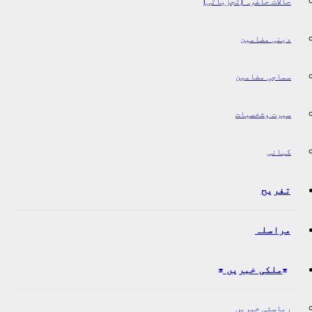
حالات حاضرہ (تجزیاتی)
دینی مضامین
سماجی مضامین
سیرت وشخصیات
کہانی
تفریح
مراسلہ
ملکی خبریں
ریاستی خبریں