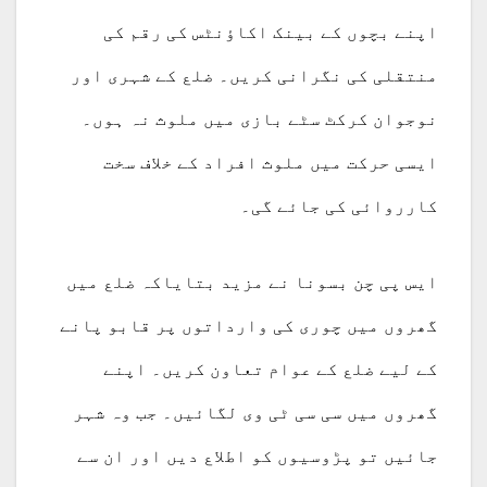
اپنے بچوں کے بینک اکاؤنٹس کی رقم کی
منتقلی کی نگرانی کریں۔ ضلع کے شہری اور
نوجوان کرکٹ سٹے بازی میں ملوث نہ ہوں۔
ایسی حرکت میں ملوث افراد کے خلاف سخت
کارروائی کی جائے گی۔
ایس پی چن بسونا نے مزید بتایاکہ ضلع میں
گھروں میں چوری کی وارداتوں پر قابو پانے
کے لیے ضلع کے عوام تعاون کریں۔ اپنے
گھروں میں سی سی ٹی وی لگائیں۔ جب وہ شہر
جائیں تو پڑوسیوں کو اطلاع دیں اور ان سے