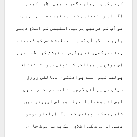
کہیں کہ وہ ہمارے گھر پربھی نظر رکھیں۔
اگر آپ زائددنوں کے لیے قصبے جا رہے ہیں،
تو آپ کو قریبی پولیس اسٹیشن کو اطلاع دینی
چاہیے۔ اگر آپ کسی نامعلوم شخص کو گھومتے
ہوئے دیکھیں تو پولیس اسٹیشن کو اطلاع دیں۔
اس موقع پر بھالکی کے ڈپٹی سپرنٹنڈنٹ آف
پولیس شیوانند پوادشٹی، بھالکی رورل
سرکل سی پی آئی گروپاد ایس برادارا، پی
ایس آئی وشوارادھیا اور اس آپریشن میں
شامل محکمہ پولیس کے دیگراہلکار موجود
تھے۔اس بات کی اطلاع ایک پریس نوٹ جاری