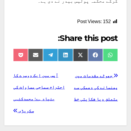
کرکے محکمہ پولیس بیدر نے دی ہے۔
Post Views:
152
Share this post:
Share
Share
Share
Share
Share
Share
Share
on
on
on
on
on
on
on
Pocket
Email
Telegram
LinkedIn
Facebook
X
WhatsApp
(Twitter)
پوسٹوں
آپس میں ایک دوسرے کا
جھوٹے مقدمات میں
کی
احترام سماجی مساوات کی
پھنسانے کی دھمکی سے
نیویگیشن
بنیاد ہے: محمدکنہی
متعلق دیا شکایتی خط
سکریڑی