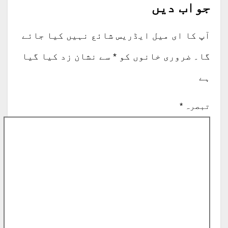
جواب دیں
آپ کا ای میل ایڈریس شائع نہیں کیا جائے
گا۔
ضروری خانوں کو
*
سے نشان زد کیا گیا
ہے
تبصرہ
*