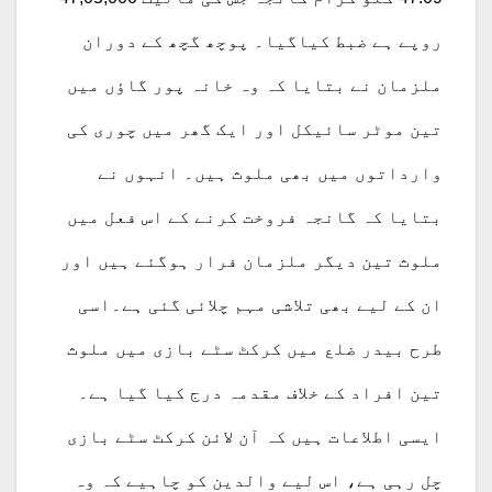
روپے ہے ضبط کیاگیا۔ پوچھ گچھ کے دوران
ملزمان نے بتایا کہ وہ خانہ پور گاؤں میں
تین موٹر سائیکل اور ایک گھر میں چوری کی
وارداتوں میں بھی ملوث ہیں۔ انہوں نے
بتایا کہ گانجہ فروخت کرنے کے اس فعل میں
ملوث تین دیگر ملزمان فرار ہوگئے ہیں اور
ان کے لیے بھی تلاشی مہم چلائی گئی ہے۔اسی
طرح بیدر ضلع میں کرکٹ سٹے بازی میں ملوث
تین افراد کے خلاف مقدمہ درج کیا گیا ہے۔
ایسی اطلاعات ہیں کہ آن لائن کرکٹ سٹے بازی
چل رہی ہے، اس لیے والدین کو چاہیے کہ وہ