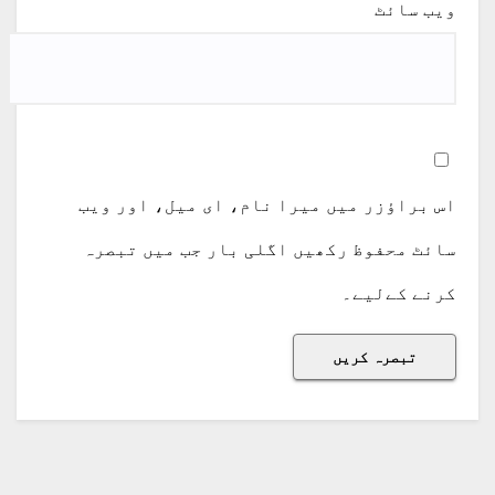
ویب‌ سائٹ
اس براؤزر میں میرا نام، ای میل، اور ویب
سائٹ محفوظ رکھیں اگلی بار جب میں تبصرہ
کرنے کےلیے۔