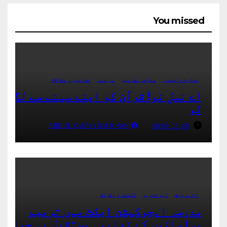
You missed
تعارف و تبصرہ
سماجی مضامین
مراسلہ
مضامین و مقالات
اے نسلِ نو! قرآن کو اپنے سینے سے لگا
لو
ABDUL QUAYYUM KHAN
2026-08-05
اترپردیش
اہم خبریں
لکھنؤ و اطراف
مدرسہ ایجوکیشن ایکٹ میں ترمیم
مسلمانوں کے تعلیمی مستقبل پر حملہ