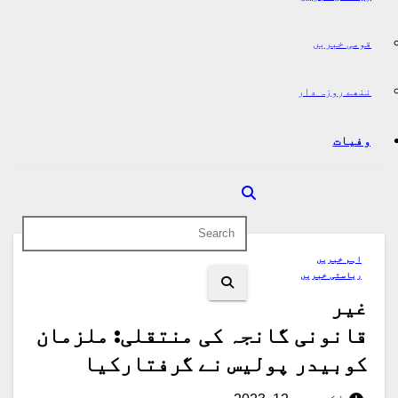
قومی خبریں
ننھے روزہ دار
وفیات
اہم خبریں
ریاستی خبریں
غیر
قانونی گانجہ کی منتقلی: ملزمان
کوبیدر پولیس نے گرفتارکیا