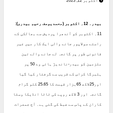
اکتوبر 12, 2023
بیدر۔ 12؍ اکتوبر (محمدیوسف رحیم بیدری):
11؍ اکتوبر کو آندھرا پردیش سے بھالکی کے
راستے سولاپور جانے والی ایک کار میں غیر
قانونی طور پر گانجہ لے جانے والے تین
ملزمین کو بیدر-ناندیڑ ہائی وے 50 پر
ہلبرگا کراس کے قریب سے گرفتار کیا گیا
اور25لاکھ 65ہزار قیمت کا 25.65 کلو گرام
گانجہ اور 3 لاکھ روپے کی ٹاٹا انڈیکا وسٹا
کاران کے پاس سے ضبط کی گئی ہے۔ آج جمعرات