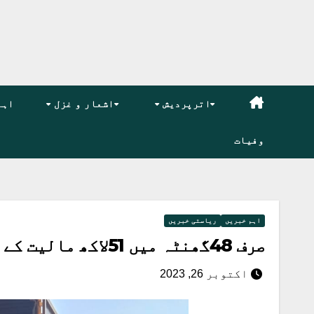
اترپردیش
اشعار و غزل
اہم
وفیات
اہم خبریں
ریاستی خبریں
صرف 48گھنٹہ میں 51لاکھ مالیت کے سرقہ کا چلایاگیاپتہ ،چار افراد کی گرفتاری
اکتوبر 26, 2023