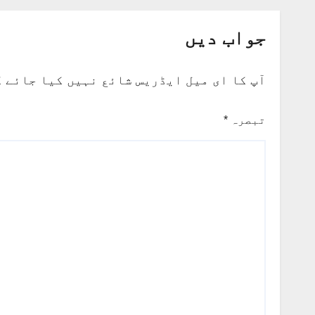
آوری
جواب دیں
آپ کا ای میل ایڈریس شائع نہیں کیا جائے 
تبصرہ
*