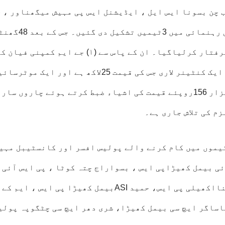
 چن بسونا ایس ایل ، ایڈیشنل ایس پی مہیش میگھناور ، 
ایس نیامے گوڈا ڈی وائی ایس پی ہمناآباد کی رہنمائ
اندر اس واقعہ میں ملوث 5میں سے 4افراد کوگرفتار کرلیاگیا۔ ان کے پاس سے (۱) جے ایم کمپنی فیا
694باکس جن کی قیمت 24لاکھ 86ہزار 156ہے۔ (۲) ایک کنٹینر لاری جس کی قیمت 25لاکھ ہے اور ایک 
جس کی قیمت 90ہزار ہے اس طرح جملہ 50لاکھ 76ہزار 156روپئے قیمت کی اشیاء ضبط کرتے ہوئے چاروں 
م کی تلاش جاری ہے۔
یموں میں کام کرنے والے پولیس افسر اور کانسٹیبل مہی
ی بیمل کھیڑاپی ایس ، بسواراج چتہ کوٹا ، پی ایس آئی
منااکھیلی پی ایس ، باشو میاں پی ایس آئی منااکھیلی پی ایس، حمید ASIبیمل کھیڑا پی ایس ،
یاساگر ایچ سی بیمل کھیڑا، شری دھر ایچ سی چٹگوپہ پولی