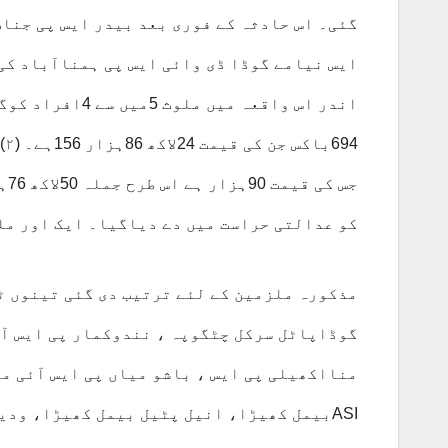
گئی۔ اس حادثہ کے فوری بعد بیدر ایس پی جناب
کو عدالتی حراست میں دے دیاگیا۔ ایک اور ملز
مذکورہ ملزمین کے لئے ترتیب دی گئی تینوں ٹ
گوڈاپاٹل سرکل چٹگوپہ ، نندوکمار پی ایس آئ
ASIبیمل کھیڑا، انیل پٹیل بیمل کھیڑا، ود