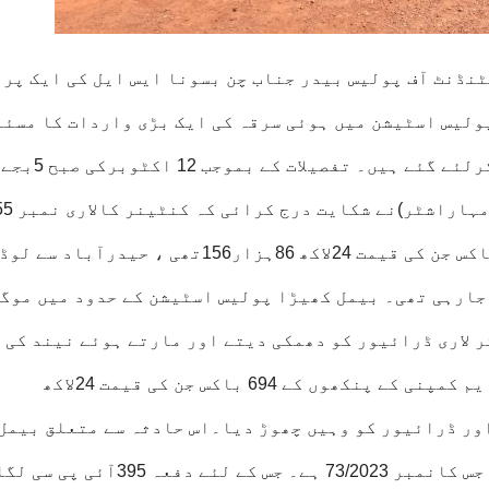
نڈنٹ آف پولیس بیدر جناب چن بسونا ایس ایل کی ایک پری
ولیس اسٹیشن میں ہوئی سرقہ کی ایک بڑی واردات کا مسئل
حل ہواہے۔ پانچ میں سے چار ملزمین گرفتار کرلئے گئے ہیں۔ تفصیلات کے بموجب 12 اکٹوبرکی صبح 5بجے
پروین ولد شنکر راؤ جادھو 
AE-9543میں جی ایم کمپنی کے پنکھوں کے694 باکس جن کی قیمت 24لاکھ 86ہزار156تھی ، حیدرآباد سے لوڈ
65سے ممبئی لے جائی جارہی تھی۔ بیمل کھیڑا پولیس اسٹیشن کے حدود میں مو
ل ہوکر لاری ڈرائیور کو دھمکی دیتے اور مارتے ہوئے نیند کی
گولیاں اور انجکشن دے کرلاری میں موجود جی ایم کمپنی کے پنکھوں کے 694 باکس جن کی قیمت 24لاکھ
 لاری اور ڈرائیور کو وہیں چھوڑ دیا۔اس حادثہ سے متعلق بیمل
کھیڑا پولیس اسٹیشن میں کیس در ج کرلیاگیا جس کانمبر 73/2023 ہے۔ جس کے لئے دفعہ 5