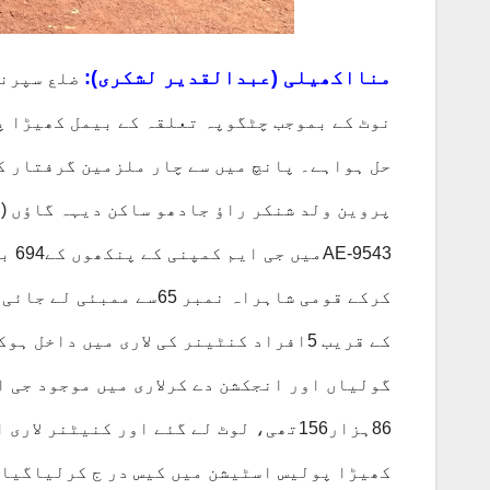
منااکھیلی (عبدالقدیر لشکری):
ضلع سپرنٹ
نوٹ کے بموجب چٹگوپہ تعلقہ کے بیمل کھیڑا پ
کرکے قومی شاہراہ نمبر 
کے قریب 5افراد کنٹینر کی لاری میں داخ
86ہزار156تھی، لوٹ لے گئے اور کنیٹنر