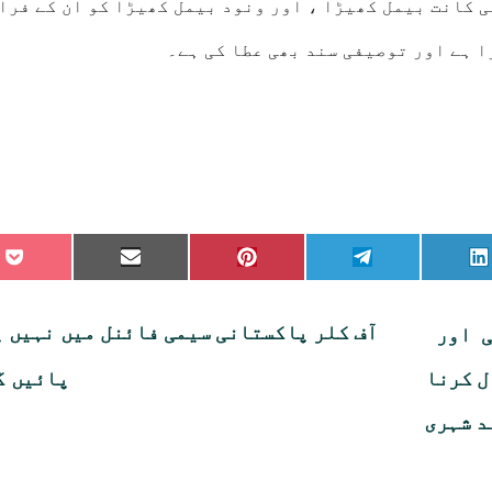
کانت بیمل کھیڑا ، اور ونود بیمل کھیڑا کو ان کے فرا
 ہے اور توصیفی سند بھی عطا کی ہے۔
re
Share
Share
Share
Share
on
on
on
on
on
et
Email
Pinterest
Telegram
LinkedIn
آف کلر پاکستانی سیمی فائنل میں نہیں 
ی اور
ل کرنا
پائیں گ
د شہری