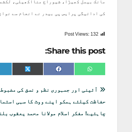
مانک بیمل کھیڑا، شیوراج منااکھیلی، لکشمی 
کی ادائیگی پرایس پی بیدر نے انعام سے نوازا
Post Views:
132
Share this post:
Share
Share
Share
on
on
on
X
Facebook
WhatsApp
(Twitter)
پوسٹوں
آئینی اور جمہوری نظم و نسق کی مضبوط
کی
حفاظت کیلئے ہمکو اپنے ووٹ کا سہی استما
نیویگیشن
چاہئیے! مفکر اسلام مولانا محمد یعقوب بلن