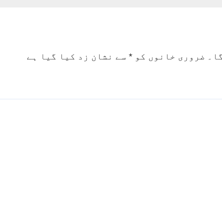
گا۔
ضروری خانوں کو
*
سے نشان زد کیا گیا ہے