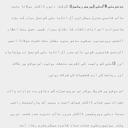
5 /مئی (پریس ریلیز):
گزشتہ دنوں ڈاکٹر مولانا محمد
م قاسمی جنرل سیکرٹری آل انڈیا ملی کونسل بہار کے بڑے
بزادے انس امام دلشاد کا نکاح ہمراہ طیبہ حسن بنت انظار
سن ،پرسونی، بسفی، مدھو بنی، مفکر ملت حضرت مولانا انیس
حمن قاسمی، قومی نائب صدر آل انڈیا ملی کونسل نے پڑھایا،
اور 2/مئی کو ولیمہ کی تقریب منعقد ہوئی، اس موقع پر علاقہ
 ریاست کی اہم شخصیات کی شرکت ہوئی۔
موقع پر شریک ہوکر نو عروس جوڑے کو دعاؤں سے نوازنے والے
ات میں جناب ڈاکٹر فیاض احمد ، ممبر آف پارلیمنٹ راجیہ
ا دہلی ،پروفیسر ڈاکٹر سرور عالم ندوی، صدر شعبہ عربی
ہ یونیورسٹی، جناب حماد قاسم، سیکریٹری رفاہ امت