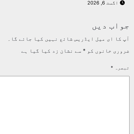
اگست 6, 2026
واب دیں
 کا ای میل ایڈریس شائع نہیں کیا جائے گا۔
وری خانوں کو
*
سے نشان زد کیا گیا ہے
صرہ
*