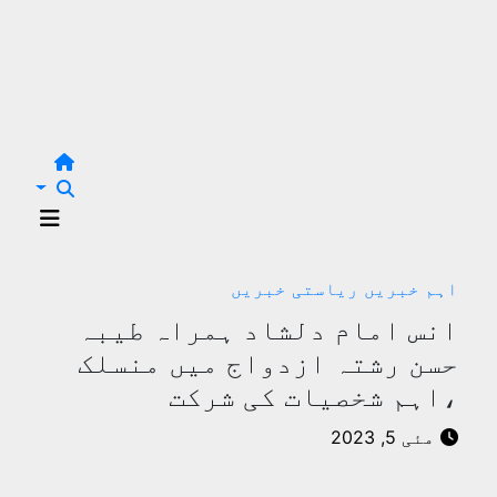
اہم خبریں
ریاستی خبریں
انس امام دلشاد ہمراہ طیبہ
حسن رشتہ ازدواج میں منسلک
،اہم شخصیات کی شرکت
مئی 5, 2023