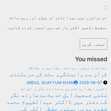
 براؤزر میں میرا نام، ای میل، اور ویب سائٹ
فوظ رکھیں اگلی بار جب میں تبصرہ کرنے کےلیے۔
You miss
ارف و تبصرہ
مراسلہ
مضامین و مقالات
آن سے وابستگی، ملت کی سربلندی
ABDUL QUAYYUM KHAN
2026-08-07
رپردیش
اہم خبریں
سدھارتھ نگر و اطراف
عی جمعیت اہلِ حدیث سدھارتھ نگر
 دفتر میں ڈاکٹر عبدالقیوم محمد
یع مدنی بستوی حفظہ اللہ کی