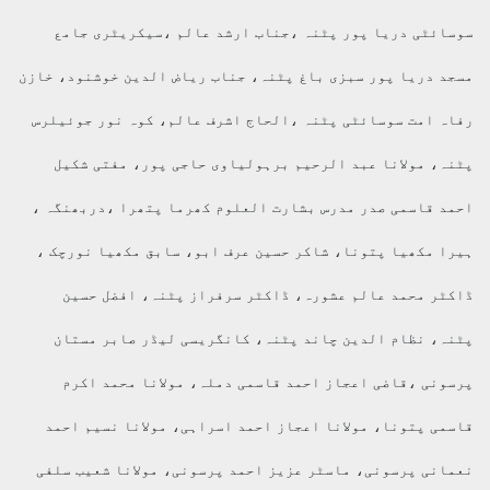
ائٹی دریا پور پٹنہ ،جناب ارشد عالم ،سیکریٹری جامع
د دریا پور سبزی باغ پٹنہ، جناب ریاض الدین خوشنود، خازن
ہ امت سوسائٹی پٹنہ ،الحاج اشرف عالم، کوہ نور جوئیلرس
ہ، مولانا عبد الرحیم برہولیاوی حاجی پور، مفتی شکیل
د قاسمی صدر مدرس بشارت العلوم کھرما پتھرا ،دربھنگہ ،
ا مکھیا پتونا، شاکر حسین عرف ابو، سابق مکھیا نورچک ،
ٹر محمد عالم عشورہ، ڈاکٹر سرفراز پٹنہ، افضل حسین
ہ، نظام الدین چاند پٹنہ، کانگریسی لیڈر صابر مستان
ونی ،قاضی اعجاز احمد قاسمی دملہ، مولانا محمد اکرم
می پتونا، مولانا اعجاز احمد اسراہی، مولانا نسیم احمد
انی پرسونی، ماسٹر عزیز احمد پرسونی، مولانا شعیب سلفی