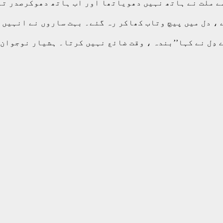
ے ملت نے ہاتھ نہیں دھویاتھا اور اب ہاتھ دھوکرصدر تن
ے ، دل میں پیچ وتاب کھاکر رہ گئے۔ بہت ساروں نے انہیں
ِل نے کہا’’بندہ ، وقت ضائع نہیں کرتا۔ ہشیار نوجوان ہ