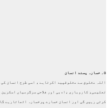
۵۔ خسارہ پسند انسان
اللہ مخلوق سے مخلوقپید اکرتاہے ، اسی طرح انسان کی 
تعلیمی، کاروباری ،ادبی اور فلاحی سرگرمیاں اسکرین پ