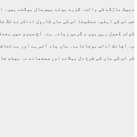
دیپک ماڑگے کی والدہ گزرے ہوئے بیس سال ہوگئے ہیں۔ او
جب اس کی اہلیہ سنکیتا اس کی ماں کارول اداکرنے لگ جات
کولر کھول رہی ہوں ، گرمی زیادہ ہے۔ آج سبزی میں بھنڈی
وہ اچانک اداس ہوجاتاہے۔ ماں یاد آتی ہے اور بے تحاشہ
کر اس کی ماں کی طرح دل بہلانے اور سمجھانے نہ بیٹھ جا