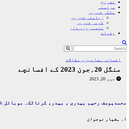
تفریح
مراسلہ
ملکی خبریں
ریاستی خبریں
قومی خبریں
ننھے روزہ دار
وفیات
افسانہ
مضامین و مقالات
منگل 20؍جون 2023 کے افسانچے
جون 20, 2023
محمدیوسف رحیم بیدری ، بیدر، کرناٹک۔ موبائل :9141815923
۱۔ ہشیار نوجوان