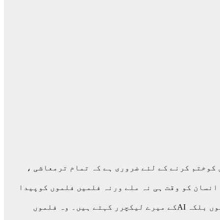
کوختم کرنے کے لئے ضروری ہے کہ تمام ترمعاشی ،
انسان کو وقت ہی نہ ملے ورنہ فلمیں فلموں کوپیدا
کرتی رہیں گی اور انسان خسارے پرخسارہ اٹھاتارہے گااور وقت اس کو معاف نہیں کرے گا۔ یہ میں نہیں کہہ رہاہوں بلکہ AIکے میرے لیکچرر کہتے ہیں۔ وہ فلموں