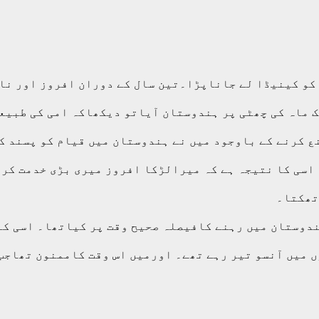
 کو کینیڈا لے جاناپڑا۔تین سال کے دوران افروز اور نائ
 ماہ کی چھٹی پر ہندوستان آیاتو دیکھاکہ امی کی طبیع
 کرنے کے باوجود میں نے ہندوستان میں قیام کو پسند کر
د اسی کا نتیجہ ہے کہ میرالڑکا افروز میری بڑی خدمت کر
تھکتا۔
 ہندوستان میں رہنے کافیصلہ صحیح وقت پر کیاتھا۔ اسی کا
ں میں آنسو تیر رہے تھے۔ اورمیں اس وقت کاممنون تھاجب