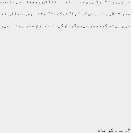
سب رپورٹ کارڈ پوچھ رہے تھے ۔ نتائج پوچھنے کی عادت س
صدر تنظیم نے ہنس کر کہا’’نوکمنٹ‘‘ جتنے بھی سوالی تھ
میں بیٹھ کردوسرے پروگرام کیلئے عازمِ سفر ہوئے۔میرے د
۲۔ ماں کی یاد