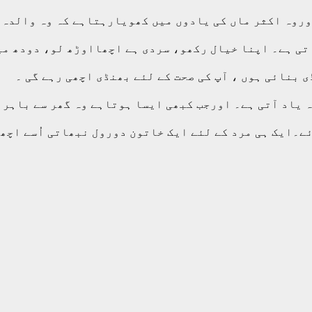
روہ اکثر ماں کی یادوں میں کھویارہتاہے کہ وہ والدہ ک
ی ہے۔ اپنا خیال رکھو، سردی ہے اچھااوڑھ لو، دودھ میں
 بنائی ہوں ، آپ کی صحت کے لئے بھنڈی اچھی رہے گی ۔
 یاد آتی ہے۔ اورجب کبھی ایسا ہوتاہے وہ گھر سے باہر 
ئے۔ایک ہی مرد کے لئے ایک خاتون دورول نبھاتی اُسے اچھ