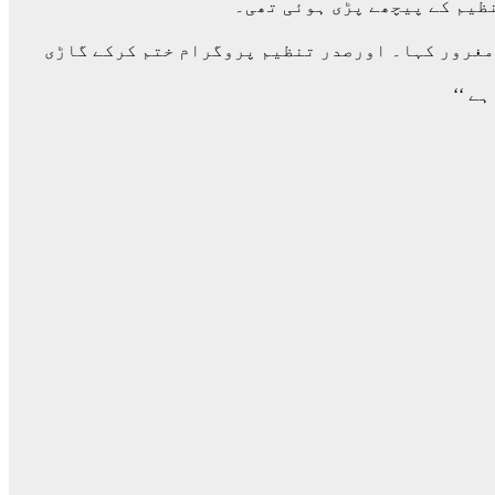
ظیم کے پیچھے پڑی ہوئی تھی۔
 مغرور کہا۔ اورصدر تنظیم پروگرام ختم کرکے گاڑی
ے ‘‘