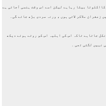
ااکلوتا بیٹا رہاہے لیکن اسے اس وقت ہنسی آجاتی ہے
 زعفران ملاکر لاتی ہوں ، ورنہ سردی بڑھ جائے گی۔
نکل جاتاہے تاکہ اس کی اہلیہ اس کو روتے ہوئے دیکھ
ی نہیں لگتی تھی ۔