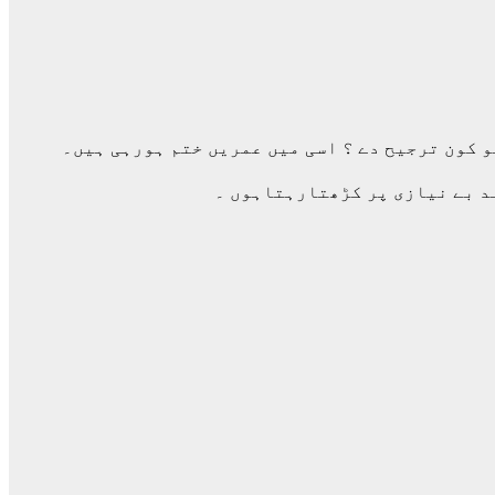
و کون ترجیح دے ؟ اسی میں عمریں ختم ہورہی ہیں۔
د بے نیازی پر کڑھتارہتاہوں ۔