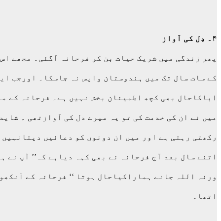
۴۔ دِل کی آواز
پھر زندگی میں شریک حیات بن کر فرحانہ آگئی۔ مجھے اس
کے سات سال تک میں ہندوستان واپس نہ جاسکا۔ اورجب ایک
اباکاحال بھی کچھ اطمینان بخش نہیں ہے۔ فرحانہ کے منع
میں نے ان کی خدمت کی تو یہ میرے دل کی آوازتھی ۔ شای
رکھتی رہتی ہے اور میں ان دونوں کو دعائیں دیتانہیں 
اتنے سال بعد آج فرحانہ نے بھی کہہ دیاہے کہ’’ آپ نے
ورنہ اللہ جانے ہماراکیاحال ہوتا ‘‘ فرحانہ کے آنکھو
اتھا۔