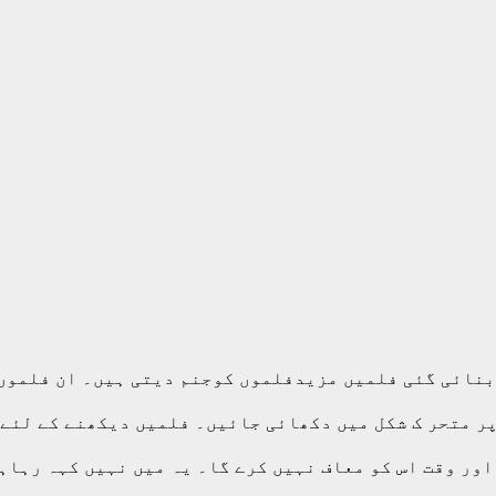
بنائی گئی فلمیں مزیدفلموں کوجنم دیتی ہیں۔ ان فلموں 
ر متحر ک شکل میں دکھائی جائیں۔ فلمیں دیکھنے کے لئے 