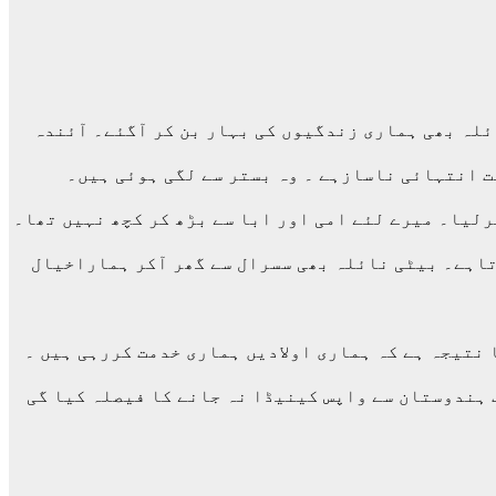
لہ بھی ہماری زندگیوں کی بہار بن کر آگئے۔ آئندہ
ت انتہائی ناسازہے ۔ وہ بستر سے لگی ہوئی ہیں۔
لیا۔ میرے لئے امی اور ابا سے بڑھ کر کچھ نہیں تھا۔
تاہے۔ بیٹی نائلہ بھی سسرال سے گھر آکر ہماراخیال
 نتیجہ ہے کہ ہماری اولادیں ہماری خدمت کررہی ہیں ۔
 ہندوستان سے واپس کینیڈا نہ جانے کا فیصلہ کیا گی