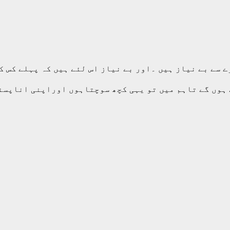
 سے بے نیاز ہیں ۔اور بے نیاز اس لئے ہیں کہ پہلے کس ک
 ہوں گے تاہم میں تو یہی کچھ سوچتاہوں اوراپنی اناپسن