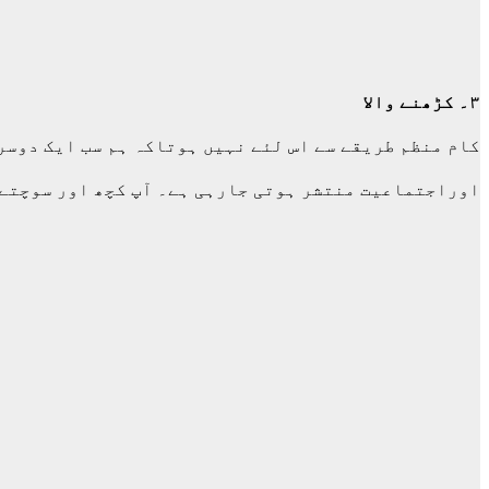
۳۔ کڑھنے والا
کام منظم طریقے سے اس لئے نہیں ہوتاکہ ہم سب ایک دوسرے
اوراجتماعیت منتشر ہوتی جارہی ہے۔ آپ کچھ اور سوچتے