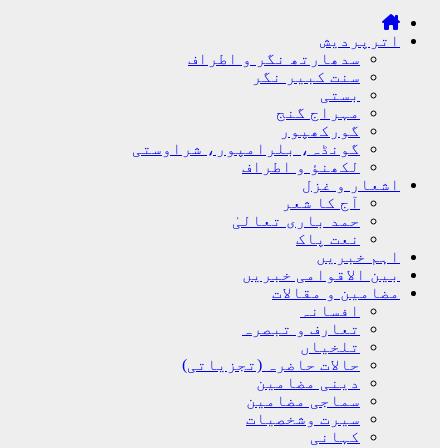
اترپردیش
سدھارتھ نگر و اطراف
سنت کبیر نگر
بستی
مہراج گنج
گورکھپور
گونڈہ، بلرامپور، شراوستی
لکھنؤ و اطراف
اشعار و غزل
آج کا شعر
حمد باری تعالیٰ
نعت پاک
اہم خبریں
بین الاقوامی خبریں
مضامین و مقالات
افسانہ
تعارف و تبصرہ
تلخیاں
حالات حاضرہ (تجزیاتی)
دینی مضامین
سماجی مضامین
سیرت وشخصیات
کہانی