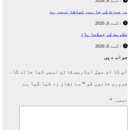
اگست 6, 2026
یہ عبرت کی جا ہے، تماشا نہیں ہے
اگست 6, 2026
حکومت کو جھکنا پڑا
اگست 6, 2026
جواب دیں
آپ کا ای میل ایڈریس شائع نہیں کیا جائے گا۔
ضروری خانوں کو
*
سے نشان زد کیا گیا ہے
تبصرہ
*