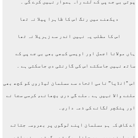
پوتی بی جے پی کے لئے راہ ہموار نہیں کرے گی ۔
دیکھنے میں رنگ اس کا ظاہرا پیلا نہ تھا
اس کا مطلب یہ نہیں اندر سے زہریلا نہ تھا
ہاں مولانا اجمل اور اویسی کبھی بھی بی جے پی کے
ساتھ نہیں جاسکتے اس کی گارنٹی دی جاسکتی ہے ۔
اس "انڈیا” نامی اتحاد سے مسلمان لیڈروں کو کچھ بھی
ملنے والا نہیں ہے ۔ملے گی دری بچھانے، کرسی سجا نے
اور پنکچر لگانے کی ذمہ داری۔
اے کاش کہ ہم مسلمان اپنے لوگوں پر بھروسہ جتاتے
اور اپنے پیرو پر چلنا سیکھتے ۔ گرتے ۔ سنبھلتے ۔