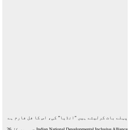
پہلے بات کرلیتے ہیں "انڈیا” کی، اس کا فل فارم ہے
Indian National Developmental Inclusive Alliance جس میں کل 26