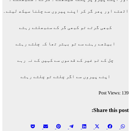
اٹھتے اور پھر گر کر اپنے پیروں سے چلنا سیکھ لیتے۔
کبھی گرتے تو کبھی گر کے سنبھلتے رہتے
ابیٹھے رہنے سے تو بہتر تھا کہ چلتے رہتے
چل کے تم غیر کے قدموں سے کہیں کے نہ رہے
اپنے پیروں سے اگر چلتے تو چلتے رہتے
Post Views:
139
Share this post:
Share
Share
Share
Share
Share
Share
Share
Share