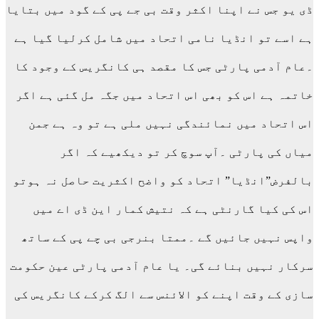
ڈی یو جس نے اپنا اکثر وقت بی جے پی کے گود میں بتایا
ہے اسے تو انڈیا نامی اتحاد میں شامل کرلیا گیا ہے
۔عام آدمی پارٹی جس کا مقصد ہی کانگریس کے وجود کا
خاتمہ ہے اس کو بھی اس اتحاد میں جگہ مل گئی ہے اگر
اس اتحاد میں نمائندگی نہیں ملی ہے تو وہ ہے جمن
میاں کی پارٹی ۔آپ سوچ کر تو دیکھیے کہ اگر
بالفرض”انڈیا” اتحاد کو واضح اکثریت حاصل نہ ہوتو
اس کی کیا گارنٹی ہے کہ نتیش کمار این ڈی اے میں
واپس نہیں جائیں گے ۔ممتا بنرجی بی چے پی کے ساتھ
سرکار نہیں بنائے گی۔ یا عام آدمی پارٹی عین حکومت
سازی کے وقت اپنے کو الائنس سے الگ کرکے کانگریس کی