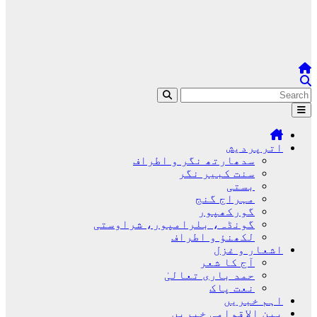
اترپردیش
سدھارتھ نگر و اطراف
سنت کبیر نگر
بستی
مہراج گنج
گورکھپور
گونڈہ، بلرامپور، شراوستی
لکھنؤ و اطراف
اشعار و غزل
آج کا شعر
حمد باری تعالیٰ
نعت پاک
اہم خبریں
بین الاقوامی خبریں