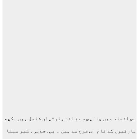
اس اتحاد میں چالیس سے زائد پارٹیاں شامل ہیں ۔کچھ
پارٹیوں کے نام اس طرح سے ہیں ۔ بی۔جےپی، شیو سینا