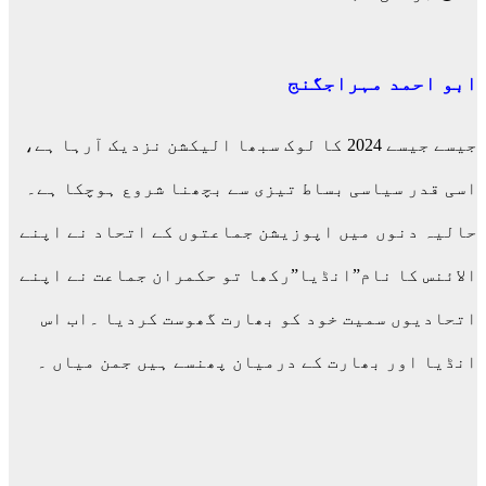
ابو احمد مہراجگنج
جیسے جیسے 2024 کا لوک سبھا الیکشن نزدیک آرہا ہے،
اسی قدر سیاسی بساط تیزی سے بچھنا شروع ہوچکا ہے۔
حالیہ دنوں میں اپوزیشن جماعتوں کے اتحاد نے اپنے
الائنس کا نام”انڈیا”رکھا تو حکمران جماعت نے اپنے
اتحادیوں سمیت خود کو بھارت گھوست کردیا ۔اب اس
انڈیا اور بھارت کے درمیان پھنسے ہیں جمن میاں ۔