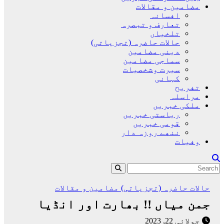
مضامین و مقالات
افسانہ
تعارف و تبصرہ
تلخیاں
حالات حاضرہ (تجزیاتی)
دینی مضامین
سماجی مضامین
سیرت وشخصیات
کہانی
تفریح
مراسلہ
ملکی خبریں
ریاستی خبریں
قومی خبریں
ننھے روزہ دار
وفیات
حالات حاضرہ (تجزیاتی)
مضامین و مقالات
جمن میاں !! بھارت اور انڈیا
جولائی 22, 2023