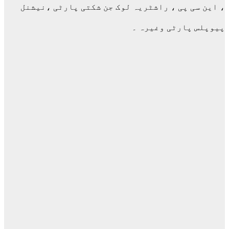
، این سی پی ، راشٹریہ لوک جن شکتی پارٹی ،نیشنل
پیوپلس پارٹی وغیرہ ۔