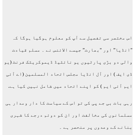
اس مختصر سی تفصیل سے آپ کو معلوم ہوگیا ہوگا کہ
"انڈیا” اور "بھارت” جیسے الائنس نے ۔ مسلم قیادت
والی دو بڑی پارٹیوں یو نائٹیڈ ڈیموکریٹک فرنٹ (یو
ڈی ایف ) اور آل انڈیا مجلس اتحاد المسلمین (اے آئی
ایم آئی ایم ) کو اپنے اتحاد میں شامل نہیں کیا ہے.
رہی بات بی جے پی کی تو اس کے سیاست کا دار ومدار ہی
مسلمانوں کی مخالفت اور ان کو دوئم درجے کا شہری
بنانے کے وعدوں پر منحصر ہے ۔