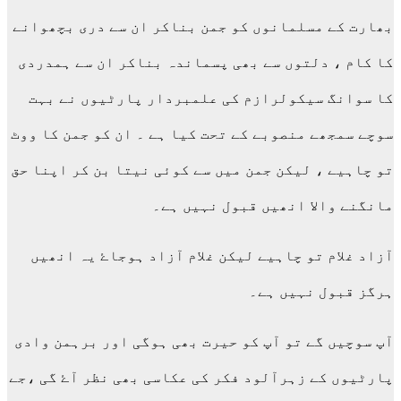
بھارت کے مسلمانوں کو جمن بناکر ان سے دری بچھوانے
کا کام ، دلتوں سے بھی پسماندہ بناکر ان سے ہمدردی
کا سوانگ سیکولرازم کی علمبردار پارٹیوں نے بہت
سوچے سمجھے منصوبے کے تحت کیا ہے ۔ ان کو جمن کا ووٹ
تو چاہیے ، لیکن جمن میں سے کوئی نیتا بن کر اپنا حق
مانگنے والا انھیں قبول نہیں ہے۔
آزاد غلام تو چاہیے لیکن غلام آزاد ہوجاۓ یہ انھیں
ہرگز قبول نہیں ہے۔
آپ سوچیں گے تو آپ کو حیرت بھی ہوگی اور برہمن وادی
پارٹیوں کے زہرآلود فکر کی عکاسی بھی نظر آۓ گی ،جے