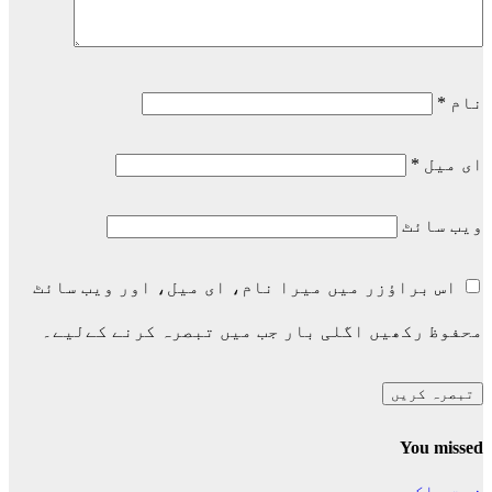
نام
*
ای میل
*
ویب‌ سائٹ
اس براؤزر میں میرا نام، ای میل، اور ویب سائٹ
محفوظ رکھیں اگلی بار جب میں تبصرہ کرنے کےلیے۔
You missed
نعت پاک