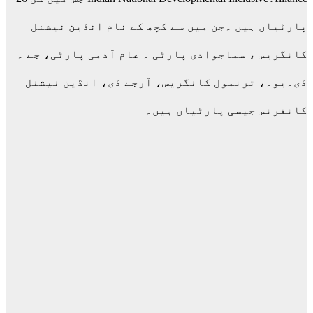
پارٹیاں ہیں ۔جن میں سے کچھ کے نام انڈین نیشنل
کانگریس ، سماجوادی پارٹی ۔ عام آدمی پارٹی، جے ۔
ڈی۔یو۔، ترنمول کانگریس، آرجے ڈی، انڈین نیشنل
کانفرنس جیسی پارٹیاں ہیں۔