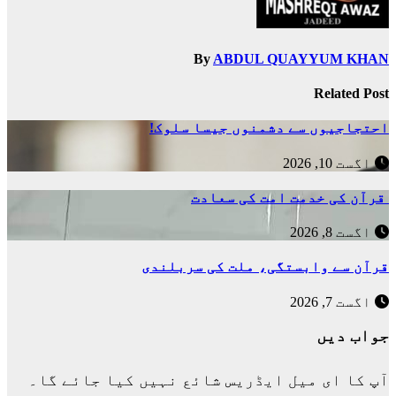
By
ABDUL QUAYYUM KHAN
Related Post
احتجاجیوں سے دشمنوں جیسا سلوک!
اگست 10, 2026
قرآن کی خدمت امت کی سعادت
اگست 8, 2026
قرآن سے وابستگی، ملت کی سربلندی
اگست 7, 2026
جواب دیں
آپ کا ای میل ایڈریس شائع نہیں کیا جائے گا۔