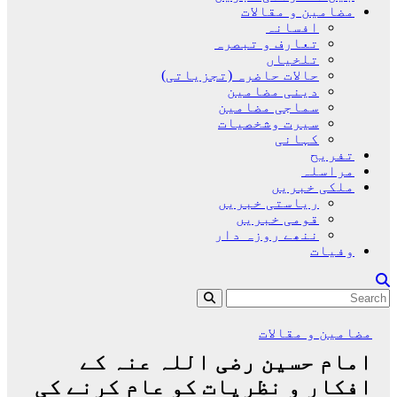
مضامین و مقالات
افسانہ
تعارف و تبصرہ
تلخیاں
حالات حاضرہ (تجزیاتی)
دینی مضامین
سماجی مضامین
سیرت وشخصیات
کہانی
تفریح
مراسلہ
ملکی خبریں
ریاستی خبریں
قومی خبریں
ننھے روزہ دار
وفیات
مضامین و مقالات
امام حسین رضی اللہ عنہ کے
افکار و نظریات کو عام کرنے کی