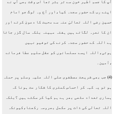
آپ کا جسم اطہر خون سے تر بتر تھا اس وقت بھی آپ نے
اپنے رب کے حضور سجدہ کیا،اور آج وہ لوگ جو امام
حسین رضی اللہ تعالیٰ عنہ سے محبت کا دعویٰ کرتے اور
ان کا نعرہ لگاتے ہیں ہفتہ مہینہ بلکہ سال گزر جاتا
ہے اللہ کے حضور سجدہ کرنے کی توفیو نہیں
ہوتی،اللہ ایسے مسلمانوں کو عقل سلیم عطا فرمائے
،آمین۔
(4) جب بھی شریعت مصطفوی صلی اللہ علیہ وسلم پر حملہ
ہو تو یہ کہہ کر احساس کمتری کا شکار مت ہونا کہ
ہماری تعداد مٹھی بھر ہے ہم کیا کر سکتے ہیں ؟بلکہ
اللہ تعالی کی ذات پر مکمل بھروسہ رکھنا،کیونکہ