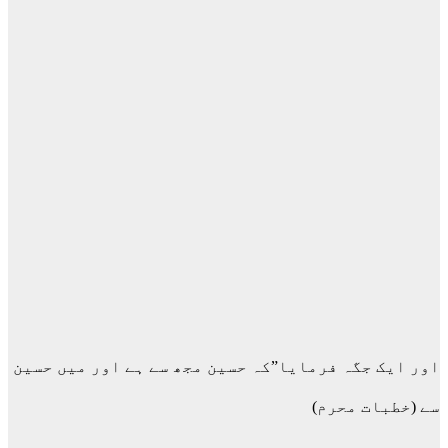
اور ایک جگہ فرمایا”کہ حسین مجھ سے ہے اور میں حسین
سے (خطبات محرم)