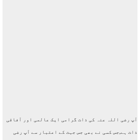
آپ رضی اللہ عنہ کی ذات گرامی ایک عالمی اور آفاقی
ذات ہے,جس کسی نے بھی جس جہت کے اعتبار سے آپ رضی