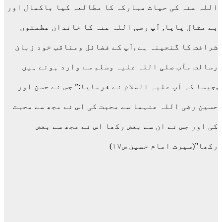
اللہ عنہ کی حیات مبارکہ کا مطالعہ کیا باکمال اور
بے مثال پایا, آپ رضی اللہ عنہ کا خاندان عظمتوں
شرافت کا گنجینہ ہے ,آپ کے فضائل ومناقب خود زبان
رسالت مآب صلی اللہ علیہ وسلم سے وارد ہوئے ہیں
,جیسا کہ آپ علیہ السلام نے فرمایا:” جس نے حسن اور
حسین رضی اللہ عنہما سے محبت کی اس نے مجھ سے محبت
کی اور جس نے ان سے بغض رکھا اس نے مجھ سے بغض
رکھا”(سیرت امام حسین ص۱۷)