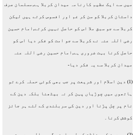
میں سے ایک عظیم کارنامہ میدان کربلا ہے,مسلمان صرف
داستان کربلا کو سن کر غم اور افسوس کرتے ہیں لیکن
کربلا سے جو سبق ملا اس کو حاصل نہیں کرتے,امام حسین
رضی اللہ عنہ نے کربلا سے جو امت کو فکر دیا اس کو
حاصل کرنا بہت ضروری ہے,امام حسین رضی اللہ عنہ
میدان کربلا سے یہ فکر دیا-
(1) دین اسلام اور شریعت پر جب بھی کوئی حملہ کرے تو
ہاتھوں میں چوڑیاں پہن کر نہ بیٹھنا بلکہ دین کے
نام پر چل پڑنا اور دین کی سربلندی کے لئے ہر جائز
کوشش کرنا۔
(2) جب دین کی حفاظت کے لیے اپنے گھر والوں, دوست و