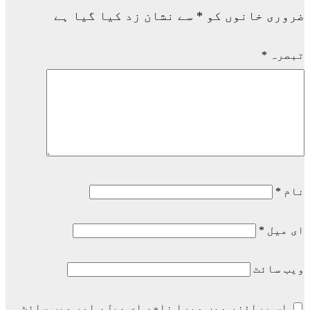
ضروری خانوں کو
*
سے نشان زد کیا گیا ہے
تبصرہ
*
نام
*
ای میل
*
ویب‌ سائٹ
اس براؤزر میں میرا نام، ای میل، اور ویب سائٹ