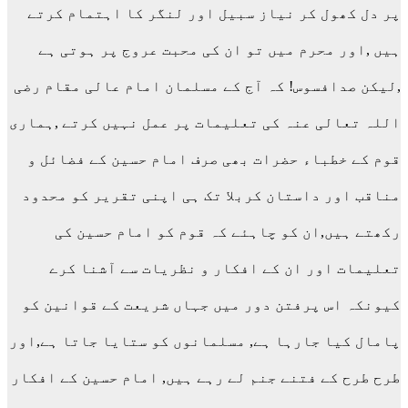
پر دل کھول کر نیاز سبیل اور لنگر کا اہتمام کرتے
ہیں ,اور محرم میں تو ان کی محبت عروج پر ہوتی ہے
,لیکن صدافسوس! کہ آج کے مسلمان امام عالی مقام رضی
اللہ تعالی عنہ کی تعلیمات پر عمل نہیں کرتے ,ہماری
قوم کے خطباء حضرات بھی صرف امام حسین کے فضائل و
مناقب اور داستان کربلا تک ہی اپنی تقریر کو محدود
رکھتے ہیں,ان کو چاہئے کہ قوم کو امام حسین کی
تعلیمات اور ان کے افکار و نظریات سے آشنا کرے
کیونکہ اس پرفتن دور میں جہاں شریعت کے قوانین کو
پامال کیا جارہا ہے, مسلمانوں کو ستایا جاتا ہے,اور
طرح طرح کے فتنے جنم لے رہے ہیں, امام حسین کے افکار