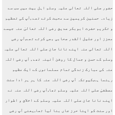
حضور صلی اللہ تعالی علیہ وسلم اہل بیت میں سب سے
زیادہ حسنین کریمین سے محبت کرتے تھے ,آپ کی تعظیم
و تکریم حضرت ابوبکر صدیق رضی اللہ تعالیٰ عنہ جیسے
معزز اور جلیل القدر صحابی بھی کرتے تھے,آپ رضی
اللہ تعالی عنہ اپنے نانا جان صلی اللہ تعالی علیہ
وسلم کے حسن و جمال کا روشن آئینہ تھے , آپ رضی اللہ
عنہ کی مبارک زندگی تمام مسلمانوں کے ایک عظیم
رہنما ہے,کیونکہ آپ رضی اللہ عنہ کا ہر ہر ادا سنت
مصطفیٰ صلی اللہ علیہ وسلم تھا,آپ رضی اللہ عنہ نے
اپنے نانا جان صلی اللہ علیہ وسلم کے اخلاق و اطوار
اور سنت کو اپنا حرز جاں بنا لیا تھا,یعنی آپ رضی