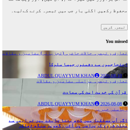
محفوظ رکھیں اگلی بار جب میں تبصرہ کرنے کےلیے۔
You missed
تعارف و تبصرہ
حالات حاضرہ (تجزیاتی)
مضامین و مقالات
احتجاجیوں سے دشمنوں جیسا سلوک!
ABDUL QUAYYUM KHAN
2026-08-10
تعارف و تبصرہ
مراسلہ
مضامین و مقالات
قرآن کی خدمت امت کی سعادت
ABDUL QUAYYUM KHAN
2026-08-08
ریاستی خبریں
اگر آپ مستقبل میں کچھ بننا چاہتے ہیں تو ابھی سے
محنت شروع کریں: سی پی آئی رگھویر سنگھ ٹھاکر