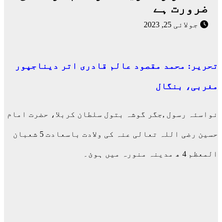
ضرورت ہے
جولائی 25, 2023
تحریر: محمد مقصود عالم قادری اتر دیناجپور
مغربی، بنگال
نواسئہ رسول ,جگر گوشہ بتول سلطان کربلا، حضرت امام
حسین رضی اللہ تعالی عنہ کی ولادت باسعادت 5 شعبان
المعظم 4 ھ مدینہ منورہ میں ہوئ۔