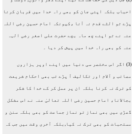
احباب بلکہ اپنی جان کو بھی راہ خدا میں قربان کرنا
پڑے تو الٹے قدم نہ آنا ،کیونکہ امام حسین رضی اللہ
عنہ نے تو اپنے چھ ماہ بچے حضرت علی اصغر رضی الہہ
عنہ کو بھی راہ خدا میں پیش کر دیا ۔
(3) اگر اس مختصر سی دنیا میں اپنے اوپر ہزاروں
مصائب و آلام اور تکالیف آ پڑے تب بھی احکام شریعت
کو ترک نہ کرنا بلکہ ان پر عمل کر کے خدا کا شکر
بجالانا، امام حسین رضی اللہ تعالیٰ عنہ نے اس مشکل
گھڑی میں بھی نماز تو نماز جماعت کو بھی بلکہ سنن و
مستحبات کو بھی ترک نہ کیا,بلکہ آخری وقت میں جب کہ