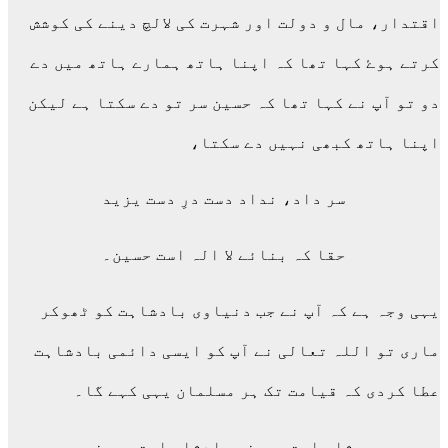
اقتدار، مال و دولت اور شہرت کی لالچ دینے کی کوشش
کرتے ہوۓ کہا تھا کہ اپنا ہاتھ ہمارے ہاتھ میں دے
دو تو آپ نے کہا تھا کہ حسین سر تو دے سکتا ہے لیکن
اپنا ہاتھ کبھی نہیں دے سکتا،
سر داد، نداد دست درِ دست یزید
حقا کہ بنائے لا الہ است حسین۔
یہی وجہ ہے کہ آپ نے جب دنیاوی بادشاہت کو ٹھوکر
ماری تو اللہ تعالی نے آپ کو ایسی دائمی بادشاہت
عطا کردی کہ قیامت تک ہر مسلمان یہی کہے گا۔
شاہ است حسین، بادشاہ است حسین