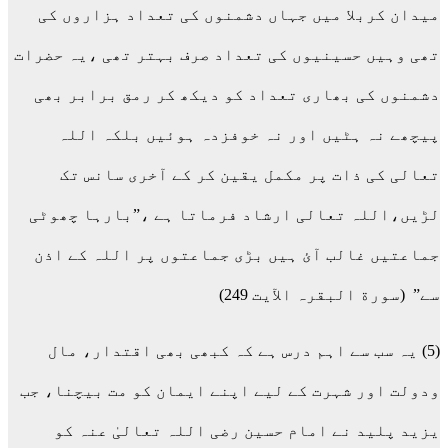
میدان کربلا میں جہاں دشمنوں کی تعداد ہزاروں کی
تھی وہیں حسینیوں کی تعداد صرف بہتر تھی ،یہ حضرات
دشمنوں کی بھاری تعداد کو دیکھ کر رمق برابر بھی
پیچھے نہ ہٹیں اور نہ خوفزدہ ہوئیں بلکہ اللہ
تعالی کی ذات پر مکمل یقین کر کے آخری سانس تک
لڑیں،اللہ تعالی ارشاد فرماتا ہے ،”بارہا چھوٹی
جماعتیں غالب آئ ہیں بڑی جماعتوں پر اللہ کے اذن
سے” (سورة البقرہ الآیت 249)
(5) یہ سب سے اہم درس ہے کہ کبھی بھی اقتدار، مال
ودولت اور شہرت کے لیے اپنے ایمان کو مت بیچنا، جب
یزید پلید نے امام حسین رضی اللہ تعالیٰ عنہ کو