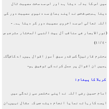
میں اس کا بدلہ دیتا ہے اور اس سے سخت مصیبت ٹال
دیتا ہے,جس شخص نے اپنے بھائ سے دنیوی مصیبت دور کی
اللہ تعالی اس سے اخروی مصیبت دور کر دیتا ہے۔ -
(نورالابصار فی مناقب آل بیت النبی المختار مترجم ص
٤٠ /٤۱)
محترم قارئین! کس قدر سبق آموز اقوال ہیں, اے کاش!کہ
ہمیں ان اقوال پر عمل کرنے کی توفیق ہو-
کربلا کا پیغام :
امام حسین رضی اللہ نے اپنی مختصر سی زندگی میں
ایسے کارہائے نمایا انجام دیئے جس کہ مثال نہیں,ان