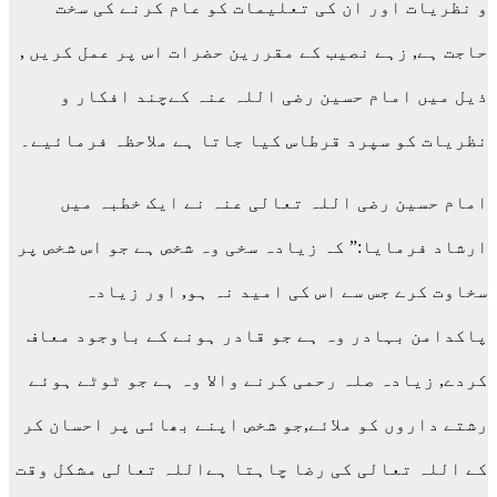
و نظریات اور ان کی تعلیمات کو عام کرنے کی سخت
حاجت ہے, زہے نصیب کے مقررین حضرات اس پر عمل کریں ,
ذیل میں امام حسین رضی اللہ عنہ کےچند افکار و
نظریات کو سپرد قرطاس کیا جاتا ہے ملاحظہ فرمائیے۔
امام حسین رضی اللہ تعالی عنہ نے ایک خطبہ میں
ارشاد فرمایا:” کہ زیادہ سخی وہ شخص ہے جو اس شخص پر
سخاوت کرے جس سے اس کی امید نہ ہو, اور زیادہ
پاکدامن بہادر وہ ہے جو قادر ہونے کے باوجود معاف
کردے, زیادہ صلہ رحمی کرنے والا وہ ہے جو ٹوٹے ہوئے
رشتے داروں کو ملائے,جو شخص اپنے بھائی پر احسان کر
کے اللہ تعالی کی رضا چاہتا ہےاللہ تعالی مشکل وقت