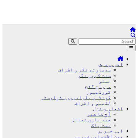
اترپردیش
سدھارتھ نگر و اطراف
سنت کبیر نگر
بستی
مہراج گنج
گورکھپور
گونڈہ، بلرامپور، شراوستی
لکھنؤ و اطراف
اشعار و غزل
آج کا شعر
حمد باری تعالیٰ
نعت پاک
اہم خبریں
بین الاقوامی خبریں