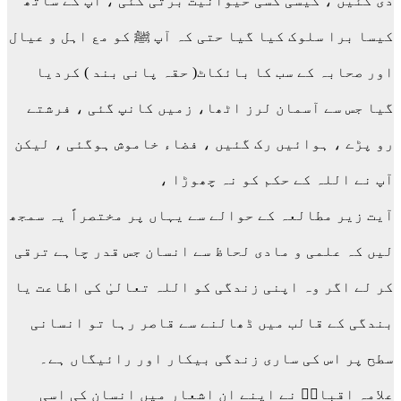
دی گئیں ، کیسی کسی حیوانیت برتی گئی ، آپ کے ساتھ
کیسا برا سلوک کیا گیا حتی کہ آپ ﷺ کو مع اہل و عیال
اور صحابہ کے سب کا بائکاٹ( حقہ پانی بند ) کردیا
گیا جس سے آسمان لرز اٹھا، زمیں کانپ گئی ، فرشتے
رو پڑے ، ہوائیں رک گئیں ، فضاء خاموش ہوگئی ، لیکن
آپ نے اللہ کے حکم کو نہ چھوڑا ،
آیت زیر مطالعہ کے حوالے سے یہاں پر مختصراً یہ سمجھ
لیں کہ علمی و مادی لحاظ سے انسان جس قدر چاہے ترقی
کر لے اگر وہ اپنی زندگی کو اللہ تعالیٰ کی اطاعت یا
بندگی کے قالب میں ڈھالنے سے قاصر رہا تو انسانی
سطح پر اس کی ساری زندگی بیکار اور رائیگاں ہے۔
علامہ اقبالؔ نے اپنے ان اشعار میں انسان کی اسی