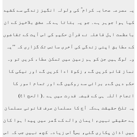
یہ مصرعہ صحابہ کرام ؓ کی ولولہ انگیز زندگی سے کشید
کیا ہوا جوہر ہے۔ جو یہ بتاتا ہے کہ عشق بلاخیز کے ان
باعظمت اہل قافلہ نے قرآن حکیم کی اس آیت کے تقاضوں
کے مطابق اپنی زندگی کی آخری سانس تک گزاری کہ ’’یہ
وہ لوگ ہیں جن کو ہم زمین میں تمکن عطاء کریں تو وہ
نماز قائم کریں گے ، زکوة ادا کریں گے اور نیکی کا
حکم دیں گے، برائی سے روکیں گے اور تمام امور کا
انجام اللہ ہی کے قبضہ قدرت میں ہے ۔( الحج ٤١)
یہ تلخ حقیقت ہےکہ آج کا مسلمان صرف قانونی مسلمان
ہے حقیقی نہیں، ایمان والے کے گھر میں پیدا ہوا کان
میں اذان پکاری گئی، بس! اس زیادہ کچھ نہیں جب کہ اس