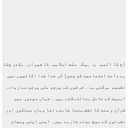
آج کا المیہ یہ ہیکہ ملت اسلامیہ کا شیرازہ بکھر چکا
ہے ،امت اجتماعیت کو چھوڑ کر جدا جدا اکائیوں میں
تقسیم ہوگئی ہے ۔ فرقوں کے پرچم ملی پرچم سے زیادہ
اہمیت کے حامل بنالئےگئے ہیں ۔ جہاں سینوں میں
قرآن و سنت کا نقش سجنا چاہئے تھا وہاں مسلکوں اور
نفرتوں کے بیج بوئے جارہے ہیں۔ اپنی اپنی پہچان