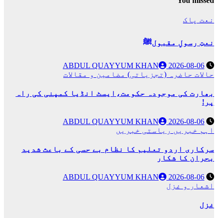
You missed
نعت پاک
نعتِ رسولِ مقبولﷺ
ABDUL QUAYYUM KHAN
2026-08-06
حالات حاضرہ (تجزیاتی)
مضامین و مقالات
بھارت کی موجودہ حکومت،ایسٹ انڈیا کمپنی کی راہ
پر!
ABDUL QUAYYUM KHAN
2026-08-06
اہم خبریں
ریاستی خبریں
سرکاری اردو تعلیم کا نظام بے حسی کے باعث شدید
بحران کا شکار
ABDUL QUAYYUM KHAN
2026-08-06
اشعار و غزل
غزل