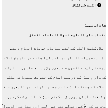
اگست 16, 2023
شاداب سہیل
متعلم دار العلوم ندوة العلماء لکھنؤ
اعلاءکلمة اللہ کے لئے نمایاں خدمات انجام دینے
والی شخصیات کا اگر مطالعہ کیا جائے تو تاریخ اسلام
بیشمار ایسے ناموں سے بھری پڑی ہے ، جنہوں نے اپنے
کردار و عمل کے ذریعے اسلام کو تقویت پہنچائی بلکہ
اسلام کے جھنڈے گاڑ دئے ، صحابہ کرام اور تابعین سلف
و خلف نے اپنی پوری زندگیاں دین کے لئے وقف کردیں ،
صحابہ کرامؓ کی زندگی فنا فی اللہ اور فنا فی الرسول ؐ