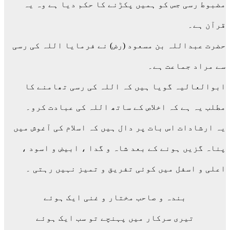
مضبوط رسی جس کو ہمیں پکڑنے کا حکم دیا ہے وہ یہ
قرآن ہے۔
حضرت عبداللہ بن مسعود (رض) نے فرمایا اللہ کی رسی
سے مراد جماعت ہے۔
ابوالعالیہ گویا ہیں کہ اللہ کی رسی تھامنے کا
مطلب یہ ہے کہ اخلاص کے ساتھ اللہ کی عبادت کرو۔
یہ ارشادات اس بات پر دال ہیں کہ اسلام کی آغوش میں
پناہ گزیں ہونے کے بعد شاہ و گدا ، ابیض و اسود ،
اعلی و اسفل میں کوئی تفریق و تمیز نہیں رہتی ۔
بندہ و صاحب مختار و غنی ایک ہوئے
تیری سرکار میں پہنچے تو سب ایک ہوئے