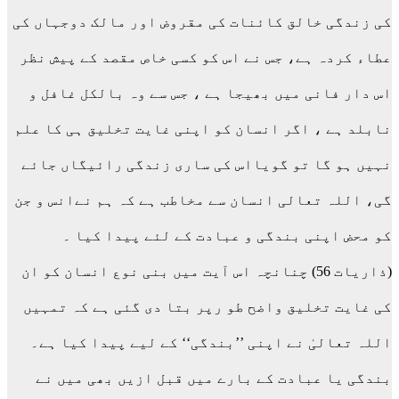
کی زندگی خالق کائنات کی مقروض اور مالک دوجہاں کی
عطاء کردہ ہے، جس نے اس کو کسی خاص مقصد کے پیش نظر
اس دار فانی میں بھیجا ہے ، جس سے وہ بالکل غافل و
نابلد ہے ، اگر انسان کو اپنی غایت تخلیق ہی کا علم
نہیں ہو گا تو گویااس کی ساری زندگی رائیگاں جائے
گی، اللہ تعالی انسان سے مخاطب ہے کہ ہم نےانس و جن
کو محض اپنی بندگی و عبادت کے لئے پیدا کیا ۔
(ذاریات 56) چنانچہ اس آیت میں بنی نوع انسان کو ان
کی غایت تخلیق واضح طو رپر بتا دی گئی ہے کہ تمہیں
اللہ تعالیٰ نے اپنی ’’بندگی‘‘ کے لیے پیدا کیا ہے۔
بندگی یا عبادت کے بارے میں قبل ازیں بھی میں نے