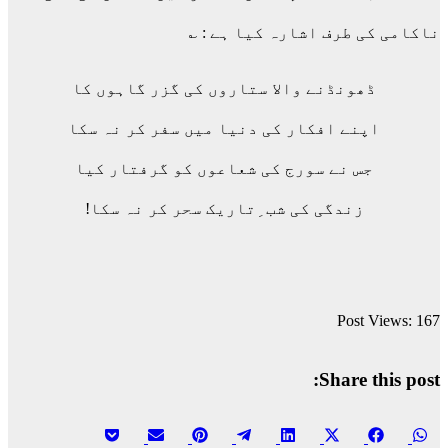
ناکامی کی طرف اشارہ کیا ہے : ؎
ڈھونڈنے والا ستاروں کی گزر گاہوں کا
اپنے افکار کی دنیا میں سفر کر نہ سکا
جس نے سورج کی شعاعوں کو گرفتار کیا
زندگی کی شب ِتاریک سحر کر نہ سکا!
Post Views:
167
Share this post:
Share
Share
Share
Share
Share
Share
Share
Share