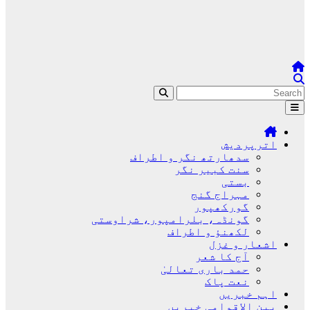
اترپردیش
سدھارتھ نگر و اطراف
سنت کبیر نگر
بستی
مہراج گنج
گورکھپور
گونڈہ، بلرامپور، شراوستی
لکھنؤ و اطراف
اشعار و غزل
آج کا شعر
حمد باری تعالیٰ
نعت پاک
اہم خبریں
بین الاقوامی خبریں