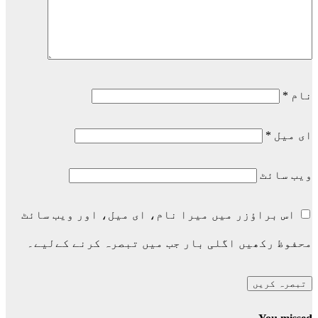
نام
*
ای میل
*
ویب‌ سائٹ
اس براؤزر میں میرا نام، ای میل، اور ویب سائٹ
محفوظ رکھیں اگلی بار جب میں تبصرہ کرنے کےلیے۔