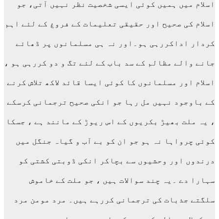
اسلام میں ہمیں کوئی ایسی شخصیت نظر نہیں آتی، جو
اسلام کی صحیح اور حقیقی تعلیمات کے فروغ کے لئے اہم
کردار اداکررہی ہو۔اور نہ ہی مسلمانوں پر ڈھائے
جانے والے مظالم کے سد باب کے لئے تگ و دو کررہی ہو ،
اسلام اور مسلمانوں کا کوئی ایسا قائد لاکھ تلاش کرنے
کے باوجود نہیں مل رہا جو انکی صحیح ترجمانی کرسکے
، یہ ملت بھیڑ بکریوں کے اس ریوڑ کے مانند ہے ، جسکا
کوئی چرواہا نہ ہو جو ان کو بے آب و گیاہ جنگل میں
درندوں اور وحشیوں سے بچاکر انکی ڈوبتی کشتی کو
سہارا دے ۔یہ چند سوالات ہیں ، جو ملت کے خاموش
سلگتے جذبات کی ترجمانی کررہے ہیں۔ مرد مومن مرد