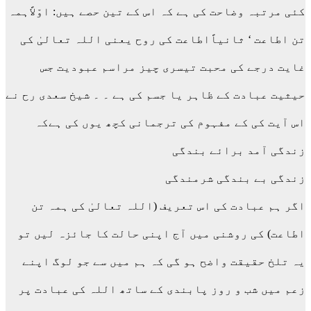
کئی مرتبہ وضاحت کی ہے کہ اس کے تین حصے ہیں: اوّلاًہمہ
تن اطاعت ‘ ثانیاًاطاعت کی روح یعنی اللہ تعالیٰ کی
غایت درجے کی محبت تیسری چیز مراسم عبودیت جس
حیثیت عبادت کے ظاہر یا جسم کی ہے ۔ ۔ شیخ سعدی رح نے
اس آیت کی کے مفہوم کی ترجمانی کچھ یوں کی ہےکہ
زندگی آمد برائے بندگی
زندگی بے بندگی شرمندگی
اگر ہم عبادت کی اس تعریف (اللہ تعالیٰ کی ہمہ تن
اطاعت) کی روشنی میں آج اپنی حالت کا جائزہ لیں تو
یہ تلخ حقیقت واضح ہو گی کہ ہم میں سے جو لوگ اپنے
زعم میں شب و روز پابندی کے ساتھ اللہ کی عبادت پر