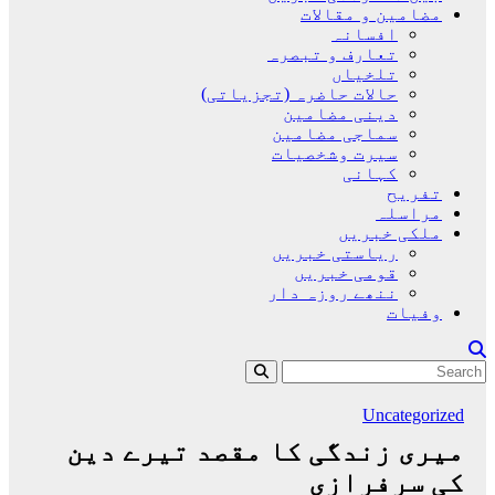
مضامین و مقالات
افسانہ
تعارف و تبصرہ
تلخیاں
حالات حاضرہ (تجزیاتی)
دینی مضامین
سماجی مضامین
سیرت وشخصیات
کہانی
تفریح
مراسلہ
ملکی خبریں
ریاستی خبریں
قومی خبریں
ننھے روزہ دار
وفیات
Uncategorized
میری زندگی کا مقصد تیرے دین
کی سرفرازی