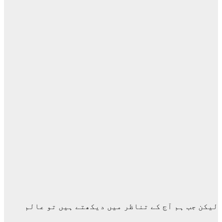
لیکن جب ہم آج کے تناظر میں دیکھتے ہیں تو عالم