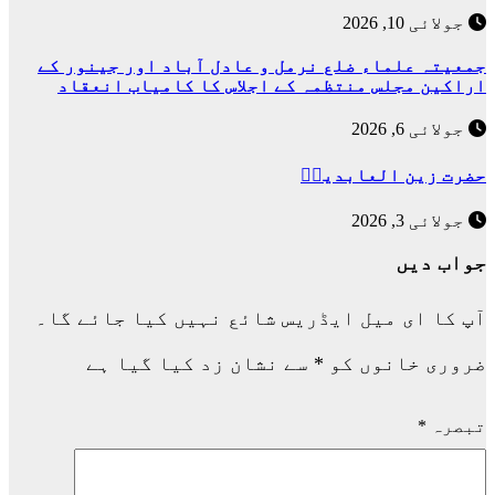
جولائی 10, 2026
جمعیتہ علماء ضلع نرمل و عادل آباد اور جینور کے
اراکین مجلس منتظمہ کے اجلاس کا کامیاب انعقاد
جولائی 6, 2026
حضرت زین العابدینؓ
جولائی 3, 2026
جواب دیں
آپ کا ای میل ایڈریس شائع نہیں کیا جائے گا۔
ضروری خانوں کو
*
سے نشان زد کیا گیا ہے
تبصرہ
*