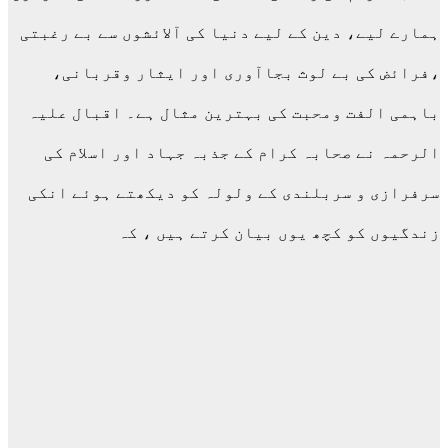
ہمارے لیے، دین کے لیے دنیا کی آلائشوں سے بے رغبتی
،فرائض کی بے لوث بجاآوری اور ایثار وقربانی،
باہمی الفت ومحبت کی بہترین مثال ہے۔ اقبال علیہ
الرحمہ نے صحابہ کرام کے جذبہ جہاد اور اسلام کی
سرفرازی و سربلندی کے ولولہ کو دیکھتے ہوئے انکی
زندگیوں کو کچھ یوں بیان کرتے ہیں ، کہ