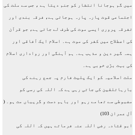
میں گم ہوجانا انتشار کو جنم دیتا ہے ، جس سے ملت کی
اجتماعی قوت پارہ پارہ ہوجاتی ہے، فرقہ بندی اور
تفرقہ پروری ایسی موت کی طرف لے جاتی ہے، جو قرآن
کی اصطلاح میں کفر کی موت ہے۔ اسلام ایک آفاقی اور
ہمہ گیر دین و مذہب ہے۔ ہم آہنگی اور رواداری اسلام
کی بہت بڑی خوبی ہے۔
ملت اسلامیہ کو ایک پلیٹ فارم پہ جمع رہنے کی
بارہاتلقین کی جاتی رہی ہے کہ اللہ کی رسی کو
مضبوطی سے تھامے رہو اور باہم دست و گریباں مت ہو۔ (
آل عمران 103)
ابو قتادہ رضی اللہ عنہ فرماتے ہیں کہ اللہ کی