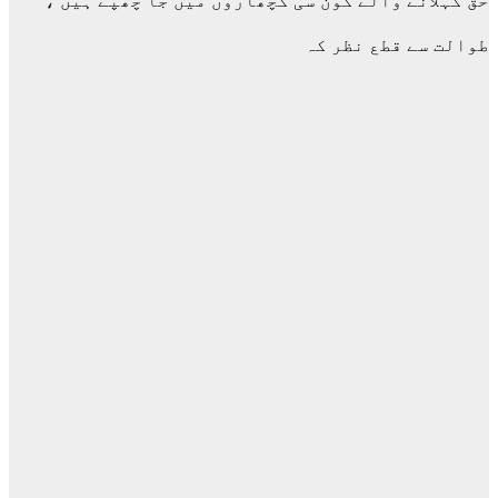
حق کہلانے والے کون سی کچھاروں میں جا چھپے ہیں ،
طوالت سے قطع نظر کہ