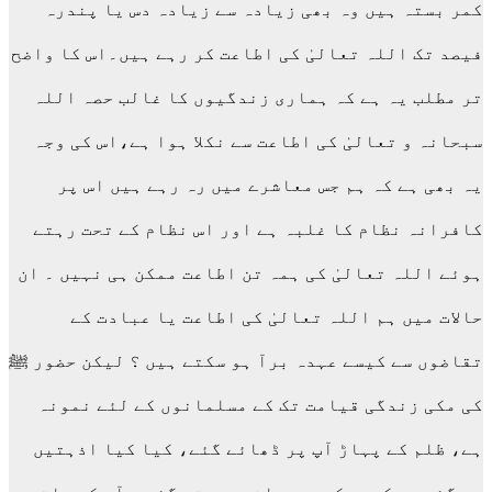
کمر بستہ ہیں وہ بھی زیادہ سے زیادہ دس یا پندرہ
فیصد تک اللہ تعالیٰ کی اطاعت کر رہے ہیں۔اس کا واضح
تر مطلب یہ ہے کہ ہماری زندگیوں کا غالب حصہ اللہ
سبحانہ و تعالیٰ کی اطاعت سے نکلا ہوا ہے،اس کی وجہ
یہ بھی ہے کہ ہم جس معاشرے میں رہ رہے ہیں اس پر
کافرانہ نظام کا غلبہ ہے اور اس نظام کے تحت رہتے
ہوئے اللہ تعالیٰ کی ہمہ تن اطاعت ممکن ہی نہیں ۔ ان
حالات میں ہم اللہ تعالیٰ کی اطاعت یا عبادت کے
تقاضوں سے کیسے عہدہ برآ ہو سکتے ہیں ؟ لیکن حضور ﷺ
کی مکی زندگی قیامت تک کے مسلمانوں کے لئے نمونہ
ہے، ظلم کے پہاڑ آپ پر ڈھائے گئے، کیا کیا اذہتیں