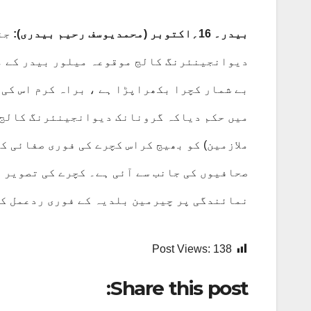
بیدر۔ 16؍اکتوبر (محمدیوسف رحیم بیدری):
جنا
دیوانجینئرنگ کالج موقوعہ میلور بیدر کے م
بے شمار کچرا بکھراپڑا ہے ، براہ کرم اس کی 
میں حکم دیاکہ گرونانک دیوانجینئرنگ کالج 
ملازمین) کو بھیج کراس کچرے کی فوری صفائی ک
صحافیوں کی جانب سے آئی ہے۔ کچرے کی تصویر 
نمائندگی پر چیرمین بلدیہ کے فوری ردعمل کی
Post Views:
138
Share this post: