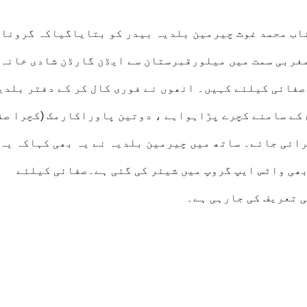
ب محمد غوث چیرمین بلدیہ بیدر کو بتایاگیاکہ گرونا
غربی سمت میں میلورقبرستان سے ایڈن گارڈن شادی خانہ 
صفائی کیلئے کہیں۔ انھوں نے فوری کال کر کے دفتر بلدی
کے سامنے کچرے پڑاہواہے ، دوتین پاوراکارمک (کچرا صف
رائی جائے۔ ساتھ میں چیرمین بلدیہ نے یہ بھی کہاکہ یہ
بھی واٹس ایپ گروپ میں شیئر کی گئی ہے۔صفائی کیلئے
 تعریف کی جارہی ہے۔