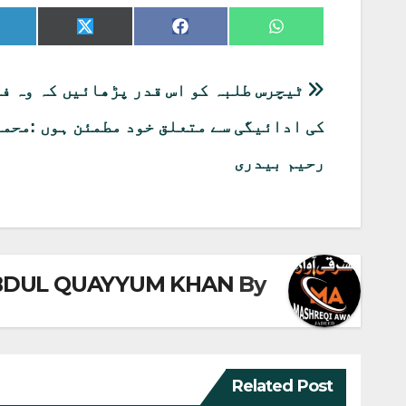
Share
Share
Share
on
on
on
X
Facebook
WhatsApp
(Twitter)
پوسٹوں
ٹیچرس طلبہ کو اس قدر پڑھائیں کہ وہ ف
کی
کی ادائیگی سے متعلق خود مطمئن ہوں :محم
نیویگیشن
رحیم بیدری
BDUL QUAYYUM KHAN
By
Related Post