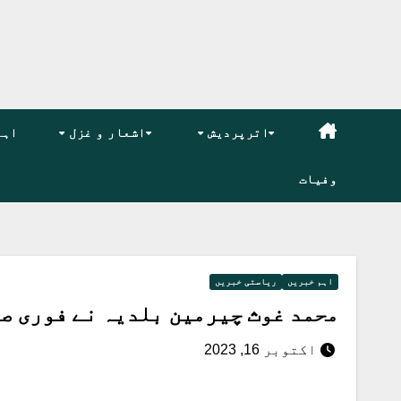
اترپردیش
اشعار و غزل
اہم
وفیات
اہم خبریں
ریاستی خبریں
محمد غوث چیرمین بلدیہ نے فوری صف
اکتوبر 16, 2023