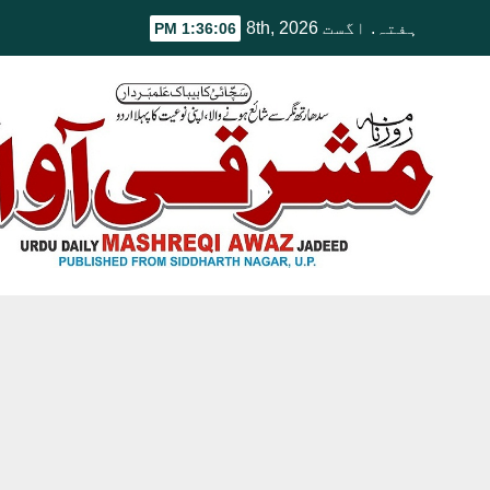
Ski
ہفتہ. اگست 8th, 2026
1:36:07 PM
t
conten