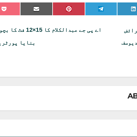
re
Share
Share
Share
Share
on
on
on
on
on
et
Email
Pinterest
Telegram
LinkedIn
اے پی جے عبدالکلام کا 15×12 ف
رائض
دیوسف
بنایا پورٹری
A