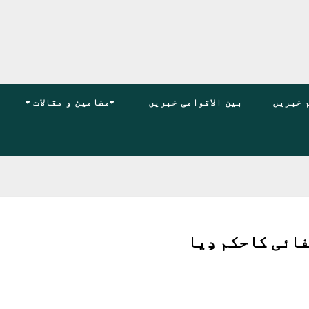
 خبریں
بین الاقوامی خبریں
مضامین و مقالات
ائی کاحکم دِیا