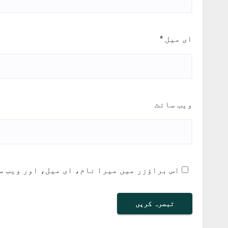
ای میل
*
ویب‌ سائٹ
اس براؤزر میں میرا نام، ای میل، اور ویب س