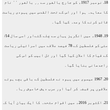
18. نومبر 1917ء کو جارج بالفور سے ٫٫ بالفور ٬٬ نام
کا معاہدہ ہوا اور اس کے تحت القدس میں یہودی ریاست
قائم کرنے کا وعدہ کیا گیا۔
19. 1948ء میں انگریز یہاں سے چلے گئےاور اسی سال 14/
مئی کو فلسطین کے 78 فیصد علاقے میں اسرائیلی ریاست
کے قیام کا اعلان کیا گیا اور تل ابیب کو اس کی
راجدھانی بنایا گیا۔
20. 1967 عیسوی میں یہود نے فلسطین کے باقی بچے ہوئے
علاقوں پر قبضہ کر لیا اور عرب دیش خاموش رہا۔
21. اکتوبر 2016ء میں اقوام متحدہ کا ایک بیان آیا کہ