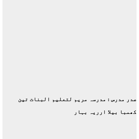
صدر مدرس : مدرسہ مریم لتعلیم البنات تین
کھمبا بیلا ارریہ بہار