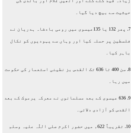
زیادہ قید کئے گئے اور انھیں غلام اور باندی کی
حیثیت سے بیچ دیا گیا۔
7. پھر 132 یا 135عیسوی میں رومی بادشاہ ہدریان نے
فلسطین پر حملہ کیا اور وہاں سے یہودیوں کو نکال
باہر کیا۔
8. سن 400 تا 636 تک القدس بز نطینی استعمار کی حکومت
میں رہا۔
9. 636 عیسوی کے بعد مسلمانوں نے معرکہ یرموک کے بعد
القدس کو آزادی دلائی۔
10. تقریباً 622ء میں حضور اکرم صلی اللّٰہ علیہ وسلم