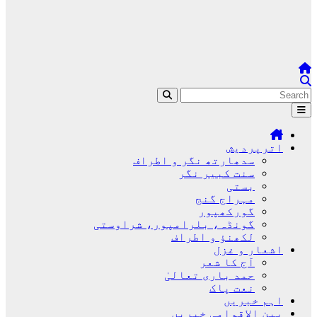
اترپردیش
سدھارتھ نگر و اطراف
سنت کبیر نگر
بستی
مہراج گنج
گورکھپور
گونڈہ، بلرامپور، شراوستی
لکھنؤ و اطراف
اشعار و غزل
آج کا شعر
حمد باری تعالیٰ
نعت پاک
اہم خبریں
بین الاقوامی خبریں