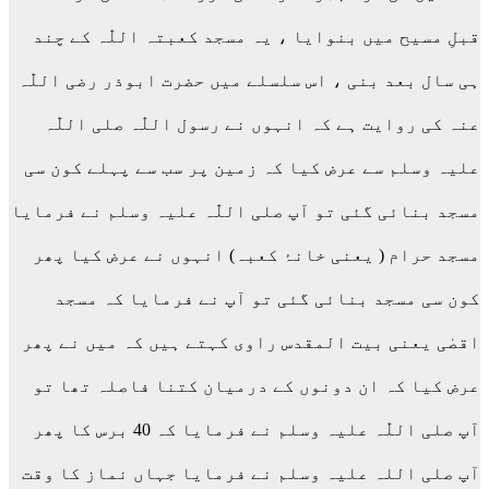
قبلِ مسیح میں بنوایا ، یہ مسجد کعبتہ اللّٰہ کے چند
ہی سال بعد بنی ، اس سلسلے میں حضرت ابوذر رضی اللّٰہ
عنہ کی روایت ہے کہ انہوں نے رسول اللّٰہ صلی اللّٰہ
علیہ وسلم سے عرض کیا کہ زمین پر سب سے پہلے کون سی
مسجد بنائی گئی تو آپ صلی اللّٰہ علیہ وسلم نے فرمایا
مسجد حرام ( یعنی خانۂ کعبہ) انہوں نے عرض کیا پھر
کون سی مسجد بنائی گئی تو آپ نے فرمایا کہ مسجد
اقصٰی یعنی بیت المقدس راوی کہتے ہیں کہ میں نے پھر
عرض کیا کہ ان دونوں کے درمیان کتنا فاصلہ تھا تو
آپ صلی اللّٰہ علیہ وسلم نے فرمایا کہ 40 برس کا پھر
آپ صلی اللہ علیہ وسلم نے فرمایا جہاں نماز کا وقت