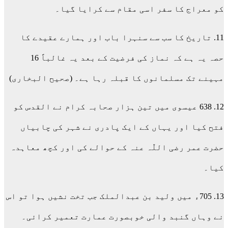
کو معراج کا سفر اسی مقام سے کرایا گیا۔
11. تاریخ کا سب سے سنہرا باب اور ہمارے عقیدے کا
حصہ یہ ہے کہ نماز کی فرضیت کے بعد یہ غالباً 16
مہینے تک مسلمانوں کا قبلہ رہا ہے۔ (صحیح البخاری)
12. 638 عیسوی میں تین ہزار صحابہ کرام نے القدس کو
فتح کیا اور یہاں کے ایک پادری نے شہر کی چابیاں
حضرت عمر رضی اللّٰہ عنہ کے حوالے کی اور کچھ معاہدہ
کیا۔
13. 705ء میں ولید بن عبدالملک جب تخت نشیں ہوا تو اس
نے وہاں گنبد والی خوبصورت عمارت تعمیر کرائی۔