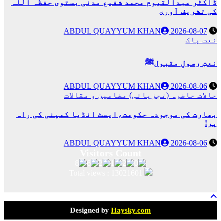
ڈاکٹر عبدالقیوم محمد شفیع مدنی بستوی حفظہ اللہ
کی تشریف آوری
ABDUL QUAYYUM KHAN
2026-08-07
نعت پاک
نعتِ رسولِ مقبولﷺ
ABDUL QUAYYUM KHAN
2026-08-06
حالات حاضرہ (تجزیاتی)
مضامین و مقالات
بھارت کی موجودہ حکومت،ایسٹ انڈیا کمپنی کی راہ
پر!
ABDUL QUAYYUM KHAN
2026-08-06
Total views : 13021601
Designed by
Haysky.com