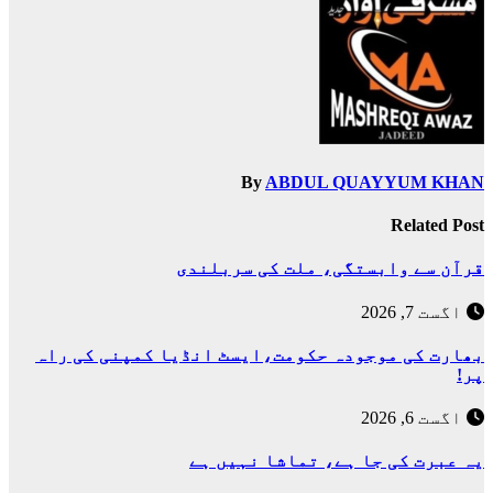
By
ABDUL QUAYYUM KHAN
Related Post
قرآن سے وابستگی، ملت کی سربلندی
اگست 7, 2026
بھارت کی موجودہ حکومت،ایسٹ انڈیا کمپنی کی راہ
پر!
اگست 6, 2026
یہ عبرت کی جا ہے، تماشا نہیں ہے