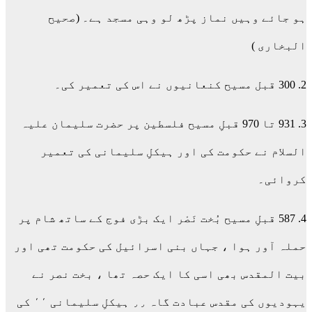
ہو جائے وہیں نماز پڑھ لو وہی مسجد ہے۔ (صحیح
البخاری )
2. 300 قبل مسیح کنعانیوں نے اس کی تعمیر کی۔
3. 931 تا 970 قبلِ مسیح فلسطین پر حضرت سلیمان علیہ
السلام نے حکومت کی اور ہیکلِ سلیمانی کی تعمیر
کروائی۔
4. 587 قبلِ مسیح بُخت نَصْر ایک بڑی فوج کے ساتھ شام پر
حملہ آور ہوا ، جہاں بنی اسرائیل کی حکومت تھی اور
بیت المقدس بھی اسی کا ایک حصہ تھا ، بخت نصر نے
یہودیوں کی مقدس عبادت گاہ ٫٫ ہیکلِ سلیمانی ٬٬ کی