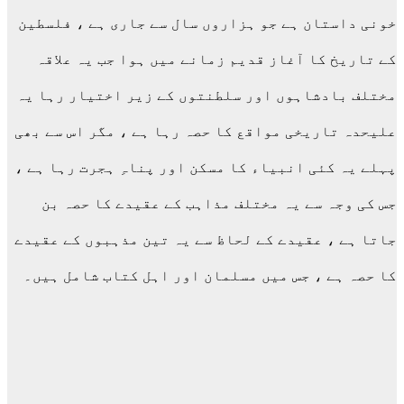
خونی داستان ہے جو ہزاروں سال سے جاری ہے ، فلسطین
کے تاریخ کا آغاز قدیم زمانے میں ہوا جب یہ علاقہ
مختلف بادشاہوں اور سلطنتوں کے زیر اختیار رہا یہ
علیحدہ تاریخی مواقع کا حصہ رہا ہے ، مگر اس سے بھی
پہلے یہ کئی انبیاء کا مسکن اور پناہِ ہجرت رہا ہے ،
جس کی وجہ سے یہ مختلف مذاہب کے عقیدے کا حصہ بن
جاتا ہے ، عقیدے کے لحاظ سے یہ تین مذہبوں کے عقیدے
کا حصہ ہے ، جس میں مسلمان اور اہل کتاب شامل ہیں۔