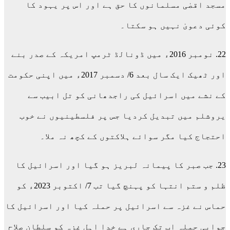
مسجد اقصٰی مسلمانوں کا حق ہے اور اس پر یہود کا
کوئی دعویٰ نہیں ہو سکتا۔
22. نومبر 2016ء میں ڈونالڈ ٹرمپ امریکہ کے صدر بنے
اور ٹھیک ایک سال بعد 6/ دسمبر 2017ء میں اپنی حکومت
کے نشے میں اسرائیل کی راجدھانی کو تل ابیب سے
یروشلم میں تبدیل کردیا جس پر فلسطینیوں نے خوب
احتجاج کیا مگر سوائے ہلاکتوں کے کچھ نہ ملا۔
23. جب صبر کا پیمانہ لبریز ہو گیا اور اسرائیل کا
ظلم و ستم انتہا کو پہنچ گیا تب 7/ اکتوبر 2023ء کو
حماس نے غزہ سے اسرائیل پر حملہ کیا اور اسرائیل کا
جوابی حملہ اب تک جاری ہے خدا اہلِ غزہ کو سلطان صلاح