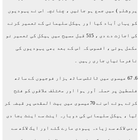
یروشلم ) میں جمع ہو جائیں ، چنانچہ اس نے یہودیوں
کو یہاں آباد کیا اور ہیکل سلیمانی کے تعمیر کرنے
کی اجازت دے دی ، 515 قبل مسیح میں ہیکل کی تعمیر نو
مکمل ہوئی ، افسوس کہ اس کے بعد بھی یہودیوں کی
نافرمانیاں جاری رہیں ۔
6. 67 عیسوی میں ٹائٹس ساٹھ ہزار فوجیوں کے ساتھ
فلسطین پر حملہ آور ہوا اور مختلف علاقوں کو فتح
کرتے ہوئے اس نے 70عیسوی میں بیت المقدس پر قبضہ کر
لیا ، ہیکل سلیمانی کی دوبارہ اینٹ سے اینٹ بجا دی
، دس لاکھ سے زیادہ یہودی مارے گئے اور ایک لاکھ سے