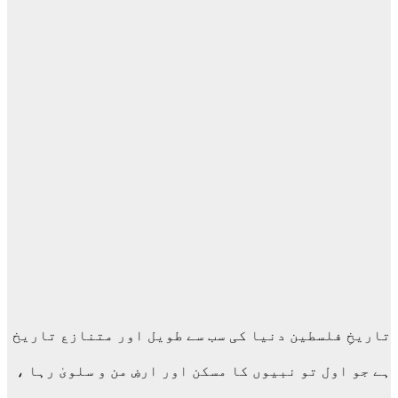
تاریخِ فلسطین دنیا کی سب سے طویل اور متنازع تاریخ
ہے جو اول تو نبیوں کا مسکن اور ارضِ من و سلویٰ رہا ،