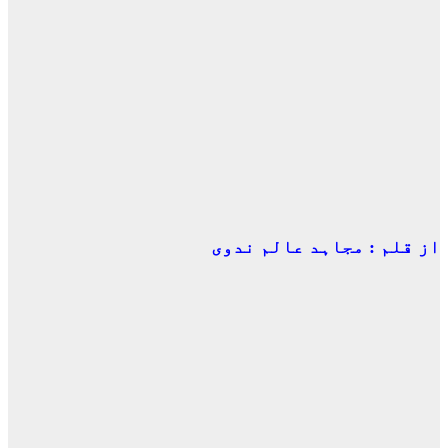
از قلم : مجاہد عالم ندوی