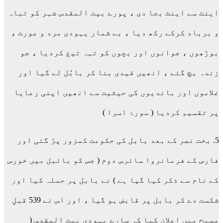
اینٹ سے اینٹ بجا دی ، پورے بیت المقدس شہر کو تباہ
و برباد کرکے رکھ دیا ، بے شمار یہودی مرد و عورت ،
بوڑھوں ، جوانوں اور بچوں کو تہہ تیغ کردیا ، جو
زندہ بچ گئے ، انھیں قیدی بنا کر بابُل لے گیا اور
غلاموں اور باندیوں کی حیثیت سے انھیں اپنی رعایا
پر تقسیم کردیا ( سورۂ اسرا )
5. بخت نصر کے بعد بابل کی حکومت کمزور پڑ گئی اور
فارس کے فرمانروا سائرس دوم ( جس کو بائبل میں خورس
کے نام سے ذکر کیا گیا ہے ) نے بابل پر حملہ کیا اور
شکست دے کر بابل پر قابض ہو گیا ، اور اس نے 539 قبلِ
مسیح میں اعلان کیا کہ سارے یہودی بیت المقدس (