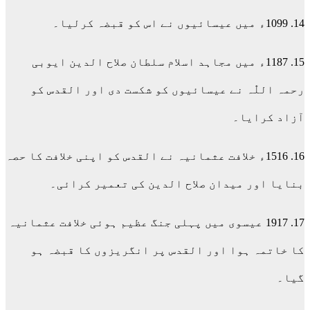
14. 1099ء میں عیسائیوں نے اس کو قبضہ کرلیا۔
15. 1187ء میں مجاہد اسلام سلطان صلاح الدین ایوبی
رحمہ اللّٰہ نے عیسائیوں کو شکست دی اور القدس کو
آزاد کرایا۔
16. 1516ء خلافت عثمانیہ نے القدس کو اپنی خلافت کا حصہ
بنایا اور میدان صلاح الدین کی تعمیر کرائی۔
17. 1917 عیسوی میں پہلی جنگ عظیم ہوئی خلافت عثمانیہ
کا خاتمہ ہوا اور القدس پر انگریزوں کا قبضہ ہو
گیا۔