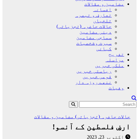
مضامین و مقالات
افسانہ
تعارف و تبصرہ
تلخیاں
حالات حاضرہ (تجزیاتی)
دینی مضامین
سماجی مضامین
سیرت وشخصیات
کہانی
تفریح
مراسلہ
ملکی خبریں
ریاستی خبریں
قومی خبریں
ننھے روزہ دار
وفیات
حالات حاضرہ (تجزیاتی)
مضامین و مقالات
ارضِ فلسطین کے آنسو!
اکتوبر 23, 2023