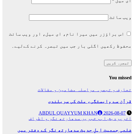
ای میل
*
ویب‌ سائٹ
اس براؤزر میں میرا نام، ای میل، اور ویب سائٹ
محفوظ رکھیں اگلی بار جب میں تبصرہ کرنے کےلیے۔
You missed
تعارف و تبصرہ
مراسلہ
مضامین و مقالات
قرآن سے وابستگی، ملت کی سربلندی
ABDUL QUAYYUM KHAN
2026-08-07
اترپردیش
اہم خبریں
سدھارتھ نگر و اطراف
ضلعی جمعیت اہلِ حدیث سدھارتھ نگر کے دفتر میں