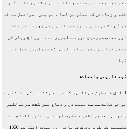
مگر پھر بعد میں فساد ، نافرمانی ، قتل و غارت گری
ظلم و زیادتی کا مسکن بن گیا ، جو بنی اسرائیل سے لے
کر آج تک یہودیوں اور عیسائیوں کی وجہ سے یہ پاک
اور مقدس سرزمین خون سے لبریز ہے ، اور آج وہاں کی
عمدہ نشانیوں کو بم اور گولی کے دھوؤں سے بدل دیا
گیا۔
کچھ تاریخی واقعات:
1. ارضِ فلسطین کی تاریخ کا جب بھی تذکرہ کیا جاتا ہے
تو جو علامت سب سے پہلے دل و دماغ میں گشت کرنے لگتی
ہے وہ ہے مسجدِ اقصٰی ، حضرت ابراہیم علیہ السلام نے
فلسطین کی طرف ہجرت فرمائی اور مسجد اقصٰی کو 1850