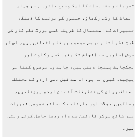
تجربات و مشاہدات کا ایک وسیع دائرہ ہے ، جہاں
الفاظ کا رکھ رکھاؤ، جملوں کو برتنے کا ڈھنگ،
تعبیرات کے استعمال کا طریقہ کسی بزرگ قلم کار کی
طرح نظر آتا ہے، جس موضوع پر قلم اٹھاتی ہیں، اس کو
خوش اسلوبی سے انجام تک بغیر کسی رکاوٹ اور
ہچکچاہٹ پہنچا دیتی ہیں، چاہے وہ موضوع کتنا ہی
پیچیدہ کیوں نہ ہو، اس سے قبل بھی اردو کے مختلف
اصناف پر ان کی تخلیقات آئے دن اردو روزناموں،
رسالوں، مجلات اور ماہنامے کے ساتھ خصوصی نمبرات
میں شائع ہوکر قارئین سے داد ودعا حاصل کرتی رہتی
ہیں۔