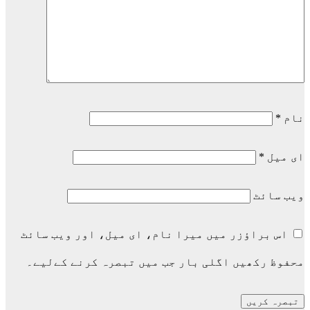
نام
*
ای میل
*
ویب‌ سائٹ
اس براؤزر میں میرا نام، ای میل، اور ویب سائٹ
محفوظ رکھیں اگلی بار جب میں تبصرہ کرنے کےلیے۔