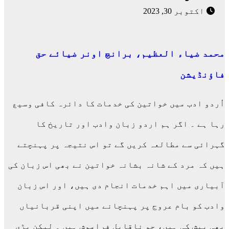
اکتوبر 30, 2023
محمد ضیاء العظیم، برانچ اونر ضیائے حق
فاؤنڈیشن
اُردو ادب میں خواتین کی خدمات کا دائرہ کافی وسیع
رہا ہے ۔ اگر ہم اردو زبان وادب اور تاریخ کا
گہرائی سے مطالعہ کریں گے تو اس نتیجہ پر پہنچتے
ہیں کہ مرد کے شانہ بشانہ خواتین نے بھی اس زبان کی
آبیاری میں اہم خدمات انجام دی ہیں، اور اس زبان
وادب کو بام عروج پر پہنچانے میں اپنی قربانیاں
بھی پیش کی ہیں، جو ناقابل فراموش ہیں ۔ لیکن بڑی