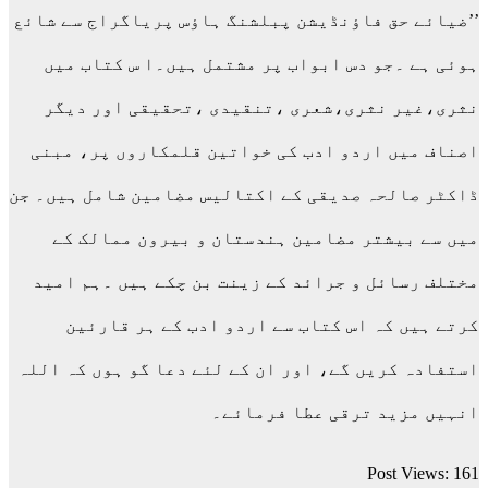
’’ضیائے حق فاؤنڈیشن پبلشنگ ہاؤس پریاگراج سے شائع
ہوئی ہے ۔جو دس ابواب پر مشتمل ہیں۔ا س کتاب میں
نثری،غیر نثری،شعری ،تنقیدی ،تحقیقی اور دیگر
اصناف میں اردو ادب کی خواتین قلمکاروں پر، مبنی
ڈاکٹر صالحہ صدیقی کے اکتالیس مضامین شامل ہیں۔ جن
میں سے بیشتر مضامین ہندستان و بیرون ممالک کے
مختلف رسائل و جرائد کے زینت بن چکے ہیں ۔ہم امید
کرتے ہیں کہ اس کتاب سے اردو ادب کے ہر قارئین
استفادہ کریں گے، اور ان کے لئے دعا گو ہوں کہ اللہ
انہیں مزید ترقی عطا فرمائے۔
Post Views:
161