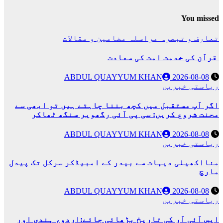
You missed
تعارف و تبصرہ
مراسلہ
مضامین و مقالات
قرآن کی خدمت امت کی سعادت
ABDUL QUAYYUM KHAN
2026-08-08
ریاستی خبریں
اگر آپ مستقبل میں کچھ بننا چاہتے ہیں تو ابھی سے
محنت شروع کریں: سی پی آئی رگھویر سنگھ ٹھاکر
ABDUL QUAYYUM KHAN
2026-08-08
ریاستی خبریں
منااکھیلی دیہات سے بیدر کے امبیڈکر سرکل تک پیدل
مارچ
ABDUL QUAYYUM KHAN
2026-08-08
ریاستی خبریں
ایس آئی آر کی تاریخ بڑھائی جائے:اردو، ہندی اور