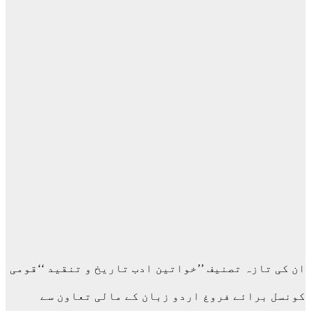
ان کی تازہ تصنیف ’’خواتین ادب تاریخ و تنقید ‘‘قومی
کونسل برائے فروغ اردو زبان کے مالی تعاون سے