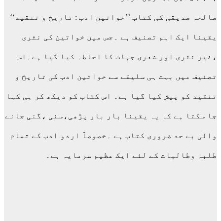
صالحہ صدیقی کی کتاب ’’خواتین ادب : تاریخ و تنقید‘‘
یقینا ایک اہم تصنیف ہے ۔جس میں خواتین کی نثری
،غیر نثری اور شعری جہات کا احاطہ کیا گیا ہے۔اس
تصنیف میں بہت ہی سلیقے سے خواتین ادب کی تاریخ و
تنقید کو پیش کیا گیا ہے۔ اس کتاب کو دیکھ کر ہی کہا
جا سکتا ہے کہ یہ یقینا بار بار پڑھی،سنی ،گنی جانے
والی بے حد ضروری کتاب ہے ۔خصوصاً اردو ادب کے تمام
طلبہ وطالبات کے لئے ایک عظیم سرمایہ ہے۔