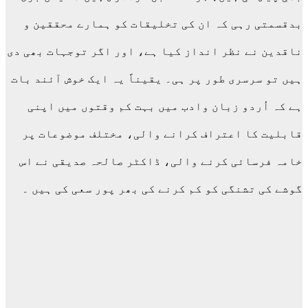
بدقسمتی رہی کہ ان کی تخلیقات کو ہمارے محققین و
ناقدین نے نظر انداز کیا ہے، اور اگر توجہات بھی دی
ہیں تو سرسری طور پر ہی۔ یقیناً یہ ایک خوش آئند بات
ہے کہ اُردو زبان وادب میں بہت کم وقتوں میں اپنی
قابلیت کا اعتراف کرانے والی، مختلف موضوعات پر
خامہ فرسائی کرنے والی، ڈاکٹر صالحہ صدیقی نے اس
گوشے کی تشنگی کو کم کرنے کی بھر پور سعی کی ہیں ۔