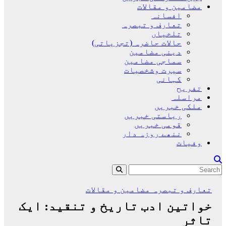
مضامین و مقالات
افسانہ
تعارف و تبصرہ
تلخیاں
حالات حاضرہ (تجزیاتی)
دینی مضامین
سماجی مضامین
سیرت وشخصیات
کہانی
تفریح
مراسلہ
ملکی خبریں
ریاستی خبریں
قومی خبریں
ننھے روزہ دار
وفیات
تعارف و تبصرہ
مضامین و مقالات
خواتین ادب تاریخ و تنقید: ایک
تاثر