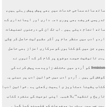
ساتھ ساتھ سماجی خدمات میں بھی پیش پیش رہتی ہیں،
تدریسی فریضے بھی پوری ذمہ داری اور ایمانداری کے
ساتھ انجام دیتی ہیں ۔اب تک ان کی درجنوں تصنیفات
اردو ادب میں منظر عام پر آکر مقبولیت حاصل کر چکی
ہیں، جن میں کئ کتابوں کو سرکاری اعزاز بھی حاصل
ہے، تانیثیت جیسے موضوع پر کام کر کے اُنہوں نے
feminism کو اُردو میں مختلف زاویے سے پیش کرنے کی
کوشش کی ہیں ۔ اُردو ادب میں خواتین ادب پر مبنی یہ
کتاب یقینا دستاویز ی اہمیت رکھتی ہے ۔خواتین ادب :
تاریخ و تنقید‘‘بلا شبہہ اپنی نوعیت کی منفرد کتاب
ہے، جس میں بہترین موضوعات کو قلمبند کیا گیا ۔