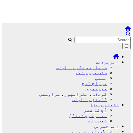
اترپردیش
سدھارتھ نگر و اطراف
سنت کبیر نگر
بستی
مہراج گنج
گورکھپور
گونڈہ، بلرامپور، شراوستی
لکھنؤ و اطراف
اشعار و غزل
آج کا شعر
حمد باری تعالیٰ
نعت پاک
اہم خبریں
بین الاقوامی خبریں