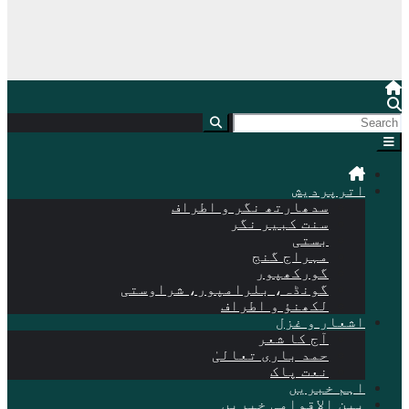
اترپردیش
سدھارتھ نگر و اطراف
سنت کبیر نگر
بستی
مہراج گنج
گورکھپور
گونڈہ، بلرامپور، شراوستی
لکھنؤ و اطراف
اشعار و غزل
آج کا شعر
حمد باری تعالیٰ
نعت پاک
اہم خبریں
بین الاقوامی خبریں