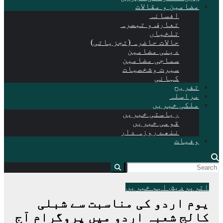
مضامین و مقالات
افسانہ
تعارف و تبصرہ
تلخیاں
حالات حاضرہ (تجزیاتی)
دینی مضامین
سماجی مضامین
سیرت وشخصیات
کہانی
تفریح
مراسلہ
ملکی خبریں
ریاستی خبریں
قومی خبریں
ننھے روزہ دار
وفیات
اترپردیش
اہم خبریں
یوم اردو کی مناسبت سے شبلی
کالج شعبہ اردو میں پروگرام آج