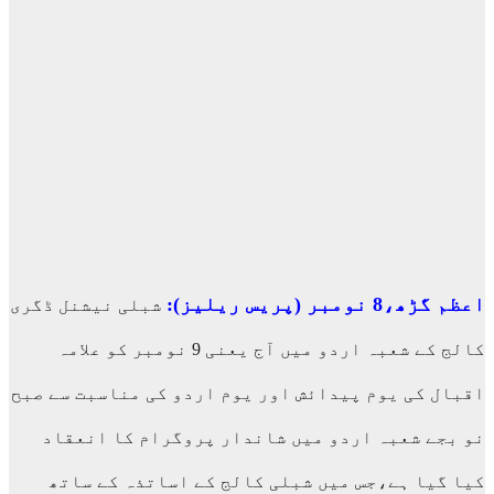
اعظم گڑھ،8 نومبر (پریس ریلیز):
شبلی نیشنل ڈگری
کالج کے شعبہ اردو میں آج یعنی 9 نومبر کو علامہ
اقبال کی یوم پیدائش اور یوم اردو کی مناسبت سے صبح
نو بجے شعبہ اردو میں شاندار پروگرام کا انعقاد
کیا گیا ہے،جس میں شبلی کالج کے اساتذہ کے ساتھ