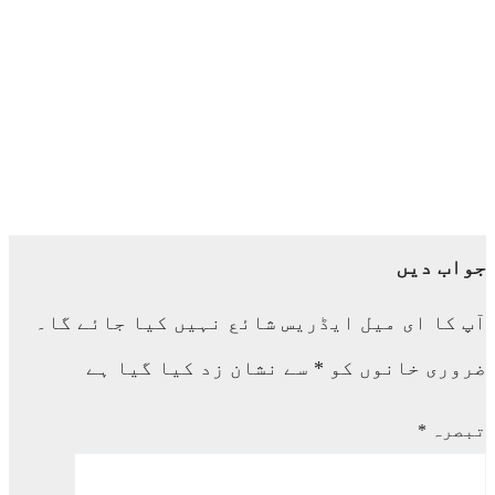
جائیداد کی فروخت کے نام پر لاکھوں روپے کی مبینہ
دھوکہ دہی
اگست 4, 2026
ضلعی جمعیت اہلِ حدیث، سدھارتھ نگر میں مولانا
عبدالرحمن راشد عمری کے اعزاز میں یادگار ادبی
نشست
اگست 3, 2026
جواب دیں
آپ کا ای میل ایڈریس شائع نہیں کیا جائے گا۔
ضروری خانوں کو
*
سے نشان زد کیا گیا ہے
تبصرہ
*