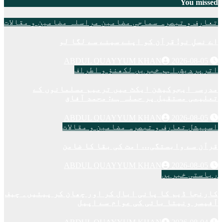
You missed
تعارف و تبصرہ
سماجی مضامین
مراسلہ
مضامین و مقالات
اے نسلِ نو! قرآن کو اپنے سینے سے لگا لو
ABDUL QUAYYUM KHAN
2026-08-05
اترپردیش
اہم خبریں
لکھنؤ و اطراف
مدرسہ ایجوکیشن ایکٹ میں ترمیم مسلمانوں کے
تعلیمی مستقبل پر حملہ ہے: محمد آفاق
ABDUL QUAYYUM KHAN
2026-08-05
اسپیشل
تعارف و تبصرہ
مضامین و مقالات
قرآن سے وابستگی… امت کی بقا کا ضامن
ABDUL QUAYYUM KHAN
2026-08-05
ریاستی خبریں
کارنجا ڈیم کا پانی ابال کر اور چھان کر پیئیں۔ چیف
آفیسر ونیتا بائی کی عوام سے اپیل