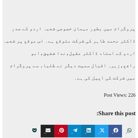
پروگرام میں بطور مہمان خصوصی شعبہ اردو کے صدر
ڈاکٹر محمد طاہر کی شرکت متوقع ہے۔ اس موقع پر شعبہ
اردو کے استاد ڈاکٹر عقیل،ندا شفیق،ابو
رافع،زہرہ اقبال سمیت دیگر نے طلباء سے پروگرام
میں شرکت کی اپیل کی ہے۔
Post Views:
226
Share this post:
Share
Share
Share
Share
Share
Share
Share
Share