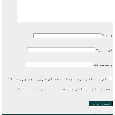
نام
*
ای میل
*
ویب‌ سائٹ
اس براؤزر میں میرا نام، ای میل، اور ویب سائٹ
محفوظ رکھیں اگلی بار جب میں تبصرہ کرنے کےلیے۔