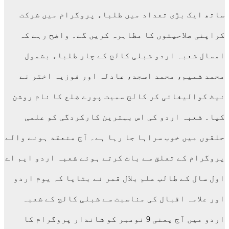
ساتھ ایک بڑی تعداد میں طلباء پروگرام میں شرکت
کراپنی صلاحیتوں کا مظاہرہ کریں گے۔ واضح رہے کہ
امسال شعبہ اردو شبلی کالج کے چار طلباء بشمول
محمد شمیم، محمد اسجد، عادلہ اور فوزیہ اختر نے
نیٹ کوالیفائی کر کالج سمیت پورے ضلع کا نام روشن
کیا۔ شعبہ اردو کی اس بہترین کارکردگی کو علمی
حلقوں میں خوب سراہا جا رہا ہے۔ آج منعقد ہونے والے
پروگرام کے تعلق سے بات کرتے ہوئے شعبہ اردو ایم اے
اول سال کے طالب علم بلال قمر نے بتایا کہ یوم اردو
اور علامہ اقبال کی مناسبت سے شبلی کالج کے شعبہ
اردو میں آج یعنی 9 نومبر کو شاندار پروگرام کا