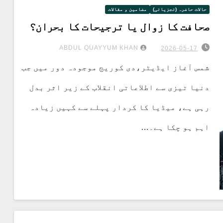
حالات حاضرہ (تجزیاتی)
مضامین و مقالات
صحافت کا زوال یا ترجیحات کا بحران؟
ABDUL QUAYYUM KHAN
2026-05-17
شمس آغاز ایڈیٹر،دی کوریج موجودہ دور میں جب
دنیا تیزی سے اطلاعاتی انقلاب کے زیر اثر بدل
رہی ہے، میڈیا کا کردار پہلے سے کہیں زیادہ
اہم ہو چکا ہے۔…