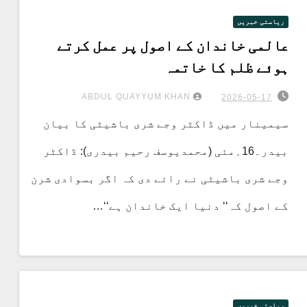
ریاستی خبریں
عالمی خاندان کے اصول پر عمل کرتے
ہوئے ظلم کا خاتمہ
ABDUL QUAYYUM KHAN
2026-05-17
سیمینار میں ڈاکٹر وجے شری باشیٹی کا بیان
بیدر۔16؍مئی (محمدیوسف رحیم بیدری): ڈاکٹر
وجے شری باشیٹی نے رائے دی کہ اگر بسوادی شرن
کے اصول کہ‘‘ دنیا ایک خاندان ہے‘‘…
ریاستی خبریں