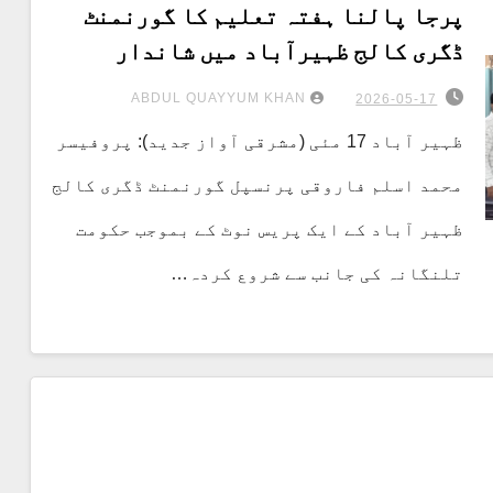
پرجا پالنا ہفتہ تعلیم کا گورنمنٹ
ڈگری کالج ظہیرآباد میں شاندار
انعقاد
ABDUL QUAYYUM KHAN
2026-05-17
ظہیر آباد 17 مئی (مشرقی آواز جدید): پروفیسر
محمد اسلم فاروقی پرنسپل گورنمنٹ ڈگری کالج
ظہیر آباد کے ایک پریس نوٹ کے بموجب حکومت
تلنگانہ کی جانب سے شروع کردہ…