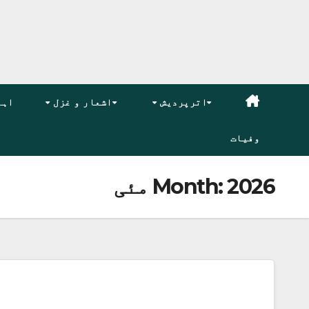
اترپردیش
اشعار و غزل
اہم
وفیات
2026 مئی
Month: