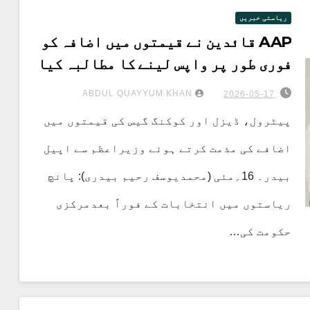
ریاستی خبریں
AAP قائدین نے قیمتوں میں اضافہ کو
فوری طور پر واپس لینے کا مطالبہ کیا
ABDUL QUAYYUM KHAN
2026-05-17
پیٹرول، ڈیزل اور کوکنگ گیس کی قیمتوں میں
اضافے کی مذمت کرتے ہوئے وزیراعظم سے اپیل
بیدر۔ 16؍مئی (محمدیوسف رحیم بیدری): پانچ
ریاستوں میں انتخابات کے فوراً بعدمرکزی
حکومت کی…