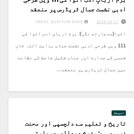
ادبی نشست جمال ٹریڈرس پر منعقد
ABDUL QUAYYUM KHAN
2026-05-17
اٹوا(سدھارتھ نگر): بزم اربابِ ادب اٹوا کی
111 ویں طرحی ادبی نشست جناب ہدایت اللہ خان
شمسی کی صدارت اور جناب شکیل ضاغط کی نظامت
میں جمال ٹریڈرس پر منعقد…
اسپیشل
تاریخ و تعلیم سے دلچسپی اور محنت
ضروری ہے: مؤرخ عبدالصمدبھارتی