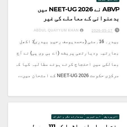
ABVP نے NEET-UG 2026 میں
بدعنوانی کے معاملے کی غیر
جانبدارانہ تحقیقات کا مطالبہ کیا
ABDUL QUAYYUM KHAN
2026-05-17
بیدر۔ 16؍مئی (محمدیوسف رحیم بیدری): اکھل
بھارتیہ ودیارتھی پریشد (اے بی وی پی) نے آج
بھالکی میں احتجاج کرتے ہوئے مطالبہ کیا کہ
مرکزی حکومت NEET-UG 2026 کے امتحان میں…
اترپردیش
اہم خبریں
سدھارتھ نگر و اطراف
بزم اربابِ ادب اٹوا کی 111 ویں طرحی