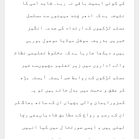
کی کوئی اہمیت باقی نہ رہے۔ شاید اسی کا
نتیجہ ہے کہ ادھر چند مہینوں سے مسلسل
مسلم لڑکیوں کے ارتداد کی صدمہ انگیز
خبریں بذریعہ سوشل میڈیا موصول ہورہی
ہیں، دیکھا جارہا ہے کہ مخلوط تعلیمی نظام
والے اداروں میں زیر تعلیم بچیوںسے غیر
مسلم لڑکوں کے روابط جب آہستہ آہستہ بڑھ
کر عشق و محبت میں بدل جاتے ہیں تو یہ
کمزورایمان والی بچیاں ان کے ساتھ بھاگ کر
ان کے رسم و رواج کے مطابق شادیاںبھی رچا
لیتی ہیں ، ایسی صورتحا ل میں کیا انہیں