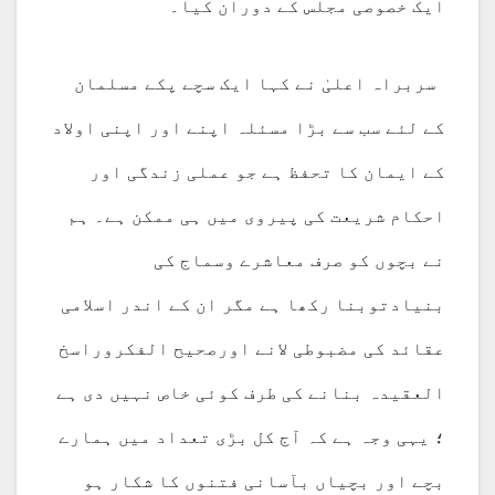
ایک خصوصی مجلس کے دوران کیا۔
سربراہ اعلیٰ نے کہا ایک سچے پکے مسلمان
کے لئے سب سے بڑا مسئلہ اپنے اور اپنی اولاد
کے ایمان کا تحفظ ہے جو عملی زندگی اور
احکام شریعت کی پیروی میں ہی ممکن ہے۔ ہم
نے بچوں کو صرف معاشرے وسماج کی
بنیادتوبنا رکھا ہے مگر ان کے اندر اسلامی
عقائد کی مضبوطی لانے اورصحیح الفکروراسخ
العقیدہ بنانے کی طرف کوئی خاص نہیں دی ہے
؛ یہی وجہ ہے کہ آج کل بڑی تعداد میں ہمارے
بچے اور بچیاں بآسانی فتنوں کا شکار ہو