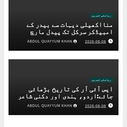
ریاستی خبریں
منااکھیلی دیہات سے بیدر کے
امبیڈکر سرکل تک پیدل مارچ
ABDUL QUAYYUM KHAN
2026-08-08
ریاستی خبریں
ایس آئی آر کی تاریخ بڑھائی
جائے:اردو، ہندی اور دکنی شاعر
میرؔبیدری کامطالبہ
ABDUL QUAYYUM KHAN
2026-08-08