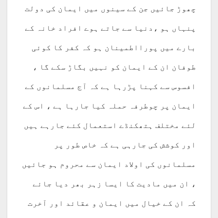
چھوڑ جائیں جن کے سینوں میں ایمان کی دولت
پنہاں ہو ،دنیا سے جاتے ہوے افراد خانہ کے
بارے میں پورااطمینان ہو کہ کفر کا کوئی
طوفان ان کے ایمان کو نہیں بگاڑ سکے گا ،
افسوس سے کہنا پڑرہا ہے کہ آج مسلمانوں کے
ایمان پر چوطرفہ حملہ کیا جارہا ہے ، اس کے
لئے مختلف ہتھکنڈے استعمال کئے جارہے ہیں
اور کوشش کی جارہی ہے کہ خاص طور پر
مسلمانوں کی اولاد ایمان سے محروم ہو جائیں
، ان میں مادیت کا ایسا زہر بھر دیا جائے
کہ ان کے خیال میں ایمان و عقائد اور آخرت