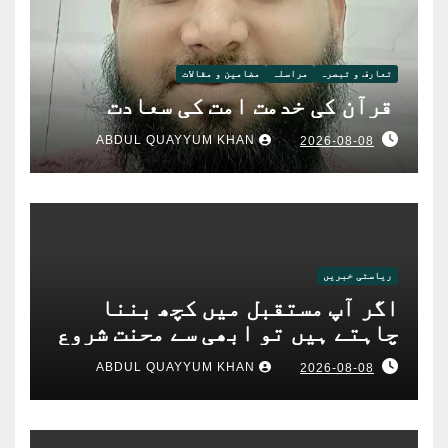
تعارف و تبصرہ
مراسلہ
مضامین و مقالات
قرآن کی خدمت امت کی سعادت
ABDUL QUAYYUM KHAN
2026-08-08
ریاستی خبریں
اگر آپ مستقبل میں کچھ بننا
چاہتے ہیں تو ابھی سے محنت شروع
کریں: سی پی آئی رگھویر سنگھ
ABDUL QUAYYUM KHAN
2026-08-08
ٹھاکر