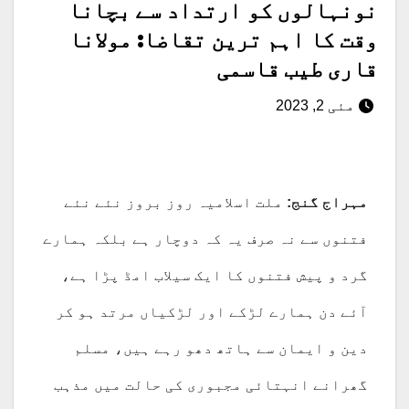
نونہالوں کو ارتداد سے بچانا
وقت کا اہم ترین تقاضا: مولانا
قاری طیب قاسمی
مئی 2, 2023
مہراج گنج:
ملت اسلامیہ روز بروز نئے نئے
فتنوں سے نہ صرف یہ کہ دوچار ہے بلکہ ہمارے
گرد و پیش فتنوں کا ایک سیلاب امڈ پڑا ہے،
آئے دن ہمارے لڑکے اور لڑکیاں مرتد ہو کر
دین و ایمان سے ہاتھ دھو رہے ہیں، مسلم
گھرانے انہتائی مجبوری کی حالت میں مذہب