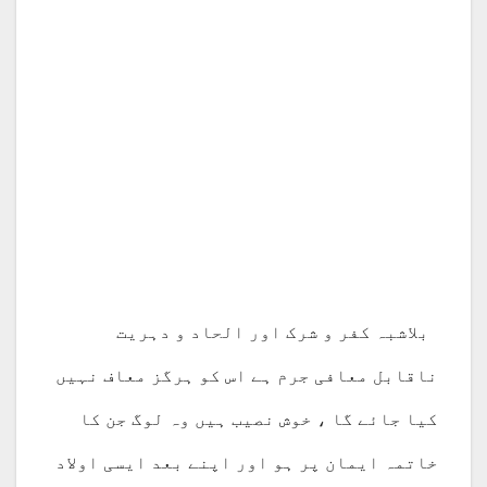
بلاشبہ کفر و شرک اور الحاد و دہریت
ناقابل معافی جرم ہے اس کو ہرگز معاف نہیں
کیا جائے گا ، خوش نصیب ہیں وہ لوگ جن کا
خاتمہ ایمان پر ہو اور اپنے بعد ایسی اولاد