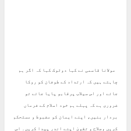
مولانا قاسمی نے کہا دوٹوک کہا کہ اگر ہم
چاہتے ہیں کہ ارتداد کے طوفان کو روکا
جائے اور اس سیلاب پرقابو پایا جائے تو
ضروری ہے کہ پہلے ہم خود اسلام کے فرماں
بردار بنیں، اپنے ایمان کو مضبوط و مستحکم
کریں ،صلاح و تقویٰ اپنے اندر پیدا کریں۔ اس