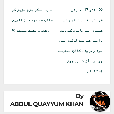
Pocket
Email
Pinterest
Telegram
LinkedIn
Facebook
X
WhatsApp
(Twitter)
پوسٹوں
بارہ بنکی:بزمِ عزیز کی
انڈر 17بھارتی
کی
جانب سے عید ملن تقریب
خواتین فٹ بال ٹیم کی
نیویگیشن
کپتان حناخاتون کے وطن
وشعری نشست منعقد
واپسی کے بعد لوگوں میں
جوش وخروش، کالج پہنچنے
پر ہوا اُن کا پر جوش
استقبال
By
ABDUL QUAYYUM KHAN