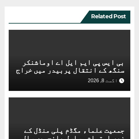
Related Post
بی ایس پی ایم ایل اے اوماشنکر
سنگھ کے انتقال پربیدر میں خراج
عقیدت
اگست 8, 2026
جمعیت علماء مگڈم پلی منڈل کے
زیرِ اہتمام مسلسل پانچویں سال