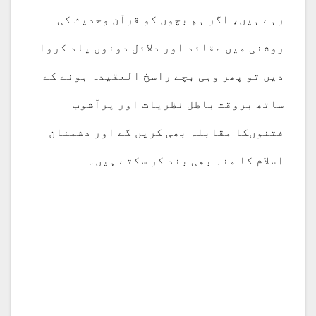
رہے ہیں، اگر ہم بچوں کو قرآن وحدیث کی
روشنی میں عقائد اور دلائل دونوں یاد کروا
دیں تو پھر وہی بچے راسخ العقیدہ ہونے کے
ساتھ بروقت باطل نظریات اور پرآشوب
فتنوںکا مقابلہ بھی کریں گے اور دشمنان
اسلام کا منہ بھی بند کر سکتے ہیں۔