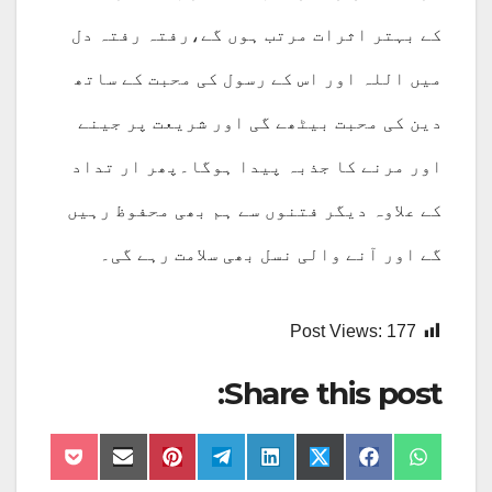
کے بہتر اثرات مرتب ہوں گے،رفتہ رفتہ دل
میں اللہ اور اس کے رسول کی محبت کے ساتھ
دین کی محبت بیٹھے گی اور شریعت پر جینے
اور مرنے کا جذبہ پیدا ہوگا۔پھر ار تداد
کے علاوہ دیگر فتنوں سے ہم بھی محفوظ رہیں
گے اور آنے والی نسل بھی سلامت رہے گی۔
Post Views:
177
Share this post:
Share
Share
Share
Share
Share
Share
Share
Share
on
on
on
on
on
on
on
on