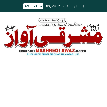
Ski
اتوار. اگست 9th, 2026
5:24:53 AM
t
conten