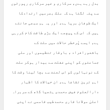
بدل رہے ہےں، سرکاری و غیر سرکاری رپورٹوں
سے پتہ لگتا ہے کہ ملک بھرمیں ارتدادکا
ایک طوفان برپا ہے، اور یہ ہم سبھی جانتے
ہیں کہ اس کے پیچھے ایک بڑی طاقت کام کررہی
ہے، ایسے پُرخطر حالات میں ملت کے
باشعورافراد ، باوقار تنظیموں اور ملی
جماعتوں کو اپنی غفلت سے بیدار ہوکر ملت
کے نونہالوں کو اس لعنت سے بچا لینا وقت کا
اہم ترین تقاضا ہے، ان خیالات کا اظہار
دارالعلوم فیض محمدی ہتھیا گڈھ کے سربراہ
اعلیٰ مولانا قاری محمدطیب قاسمی نے اپنی