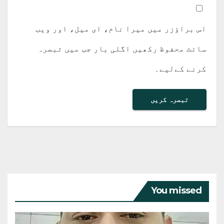
اس براؤزر میں میرا نام، ای میل، اور ویب
سائٹ محفوظ رکھیں اگلی بار جب میں تبصرہ
کرنے کےلیے۔
You missed