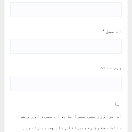
ای میل
*
ویب‌ سائٹ
اس براؤزر میں میرا نام، ای میل، اور ویب
سائٹ محفوظ رکھیں اگلی بار جب میں تبصرہ