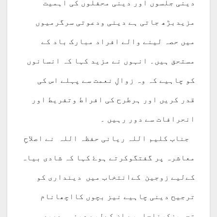
دینی جلسوں اور دینی محفلوں کی اہمیت
مزیدبڑھ جاتی ہے دینی ودعوتی سرگرمیوں
میں حصہ لینے والے افراد مبارک باد کے
مستحق ہیں۔ انہوں نے مزید کہا کہ انسانوں
کو چاہیے کہ وہ زوالِ نعمت سے پہلے اس کی
قدر کریں اور ہرطرح کی افراط وتفریط اور
انحرافات سے دور رہیں ۔
جناب کلیم اللہ ریانی حفظہ اللہ نے اصلاحِ
معاشرہ پر گفتگوکرتے ہوۓ کہا کہ شادی بیاہ
کےلیے زوجین کےانتخاب میں دینداری کو
ترجیح دینی چاہیے نیز بچوں کااچھانام
تجویزکرناچاہیے ان کےلیے دینی وعصری