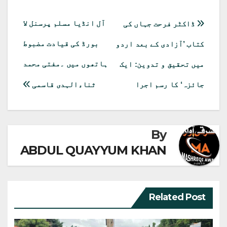
Pocket
Email
Pinterest
Telegram
LinkedIn
Facebook
X
WhatsApp
(Twitter)
پوسٹوں
آل انڈیا مسلم پرسنل لا
ڈاکٹر فرحت جہاں کی
کی
بورڈ کی قیادت مضبوط
کتاب ’آزادی کے بعد اردو
نیویگیشن
ہاتھوں میں ۔مفتی محمد
میں تحقیق و تدوین: ایک
جائزہ‘ کا رسم اجرا
ثناءالہدی قاسمی
By
ABDUL QUAYYUM KHAN
Related Post