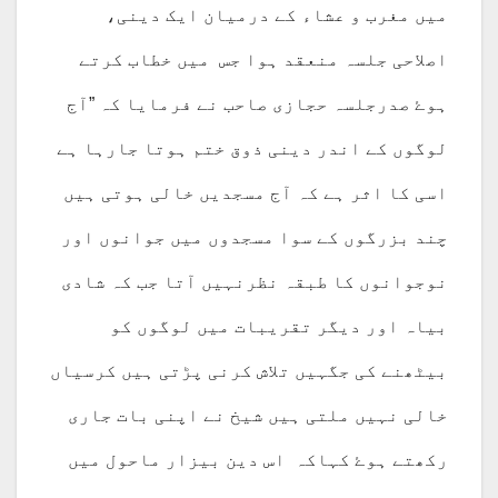
میں مغرب و عشاء کے درمیان ایک دینی،
اصلاحی جلسہ منعقد ہوا جس میں خطاب کرتے
ہوۓ صدرجلسہ حجازی صاحب نے فرمایا کہ ”آج
لوگوں کے اندر دینی ذوق ختم ہوتا جارہا ہے
اسی کا اثر ہے کہ آج مسجدیں خالی ہوتی ہیں
چند بزرگوں کے سوا مسجدوں میں جوانوں اور
نوجوانوں کا طبقہ نظرنہیں آتا جب کہ شادی
بیاہ اور دیگر تقریبات میں لوگوں کو
بیٹھنے کی جگہیں تلاش کرنی پڑتی ہیں کرسیاں
خالی نہیں ملتی ہیں شیخ نے اپنی بات جاری
رکھتے ہوۓ کہاکہ اس دین بیزار ماحول میں