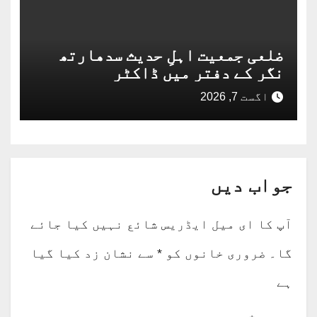
ضلعی جمعیت اہلِ حدیث سدھارتھ
نگر کے دفتر میں ڈاکٹر
عبدالقیوم محمد شفیع مدنی
اگست 7, 2026
بستوی حفظہ اللہ کی تشریف آوری
جواب دیں
آپ کا ای میل ایڈریس شائع نہیں کیا جائے
گا۔
ضروری خانوں کو
*
سے نشان زد کیا گیا
ہے