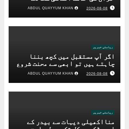
ABDUL QUAYYUM KHAN
2026-08-08
ریاستی خبریں
اگر آپ مستقبل میں کچھ بننا
چاہتے ہیں تو ابھی سے محنت شروع
کریں: سی پی آئی رگھویر سنگھ
ABDUL QUAYYUM KHAN
2026-08-08
ٹھاکر
ریاستی خبریں
منااکھیلی دیہات سے بیدر کے
امبیڈکر سرکل تک پیدل مارچ