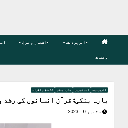
اترپردیش
اشعار و غزل
اہم
وفیات
اترپردیش
اہم خبریں
بارہ بنکی
لکھنؤ و اطراف
بارہ بنکی: قرآن انسانوں کی رشد و
ستمبر 10, 2023