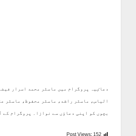
دعاٸیہ پروگرام میں ماسٹر محمد اسرار فیضا
الیاس، ماسٹر راشد، ماسٹر محفوظ، ماسٹر عتی
بچوں کو اپنی دعاؤں سے نوازا۔ پروگرام کے آ
Post Views:
152