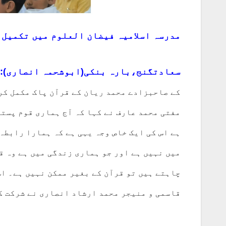
مدرسہ اسلامیہ فیضان العلوم میں تکمیل 
سعادتگنج،بارہ بنکی(ابوشحمہ انصاری):
کے صاحبزادے محمد ریان کے قرآن پاک مکمل کر
مفتی محمد عارف نے کہا کہ آج ہماری قوم پستی
ہے اس کی ایک خاص وجہ یہی ہے کہ ہمارا رابطہ
میں نہیں ہے اور جو ہماری زندگی میں ہے وہ ق
چاہتے ہیں تو قرآن کے بغیر ممکن نہیں ہے۔ اس
قاسمی و منیجر محمد ارشاد انصاری نے شرکت ک