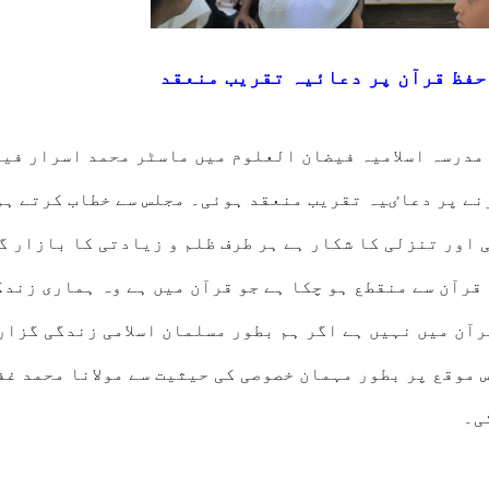
حفظ قرآن پر دعائیہ تقریب منعقد
مدرسہ اسلامیہ فیضان العلوم میں ماسٹر محمد اسرار فی
نے پر دعاٸیہ تقریب منعقد ہوئی۔ مجلس سے خطاب کرتے ہو
 اور تنزلی کا شکار ہے ہر طرف ظلم و زیادتی کا بازار گ
 قرآن سے منقطع ہو چکا ہے جو قرآن میں ہے وہ ہماری زندگ
رآن میں نہیں ہے اگر ہم بطور مسلمان اسلامی زندگی گزار
 موقع پر بطور مہمان خصوصی کی حیثیت سے مولانا محمد غف
ی۔