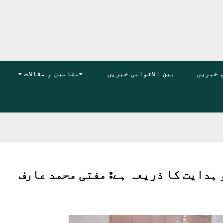
 خبریں
بین الاقوامی خبریں
مضامین و مقالات
 ہدایت کا ذریعہ ہے: مفتی محمد عارف