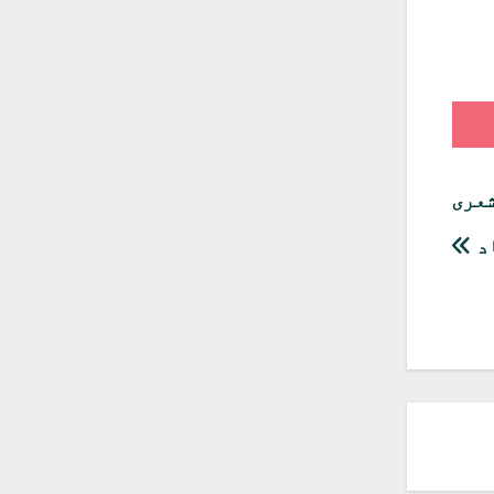
Sha
Pock
ں ادبی شعری
اد