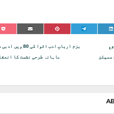
re
Share
Share
Share
Share
on
on
on
on
on
et
Email
Pinterest
Telegram
LinkedIn
بزم اربابِ ادب اٹوا کی 80 وی
قع
 سمیلن
ماہانہ طرحی نشست کا انعق
A