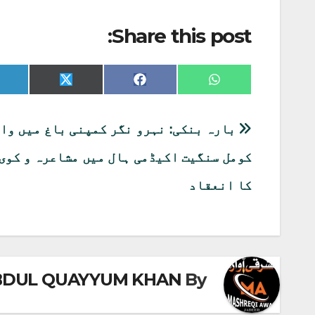
Share this post:
Share
Share
Share
on
on
on
X
Facebook
WhatsApp
(Twitter)
پوسٹوں
بارہ بنکی: نہرو نگر کمپنی باغ میں وا
کی
کومل سنگیت اکیڈمی ہال میں مشاعرہ و کوی
نیویگیشن
کا انعقاد
BDUL QUAYYUM KHAN
By