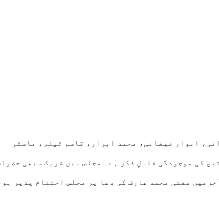
نی، انوار فیضانی، محمد ابرار، قاسم ٹیلر، ماسٹر
ق کی موجودگی قابلِ ذکر ہے۔ مجلس میں شریک سبھی حضرات
خرمیں مفتی محمد عارف کی دعا پر مجلس اختتام پذیر ہوئ