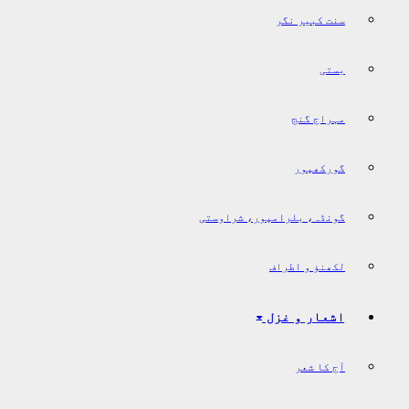
سنت کبیر نگر
بستی
مہراج گنج
گورکھپور
گونڈہ، بلرامپور، شراوستی
لکھنؤ و اطراف
اشعار و غزل
آج کا شعر