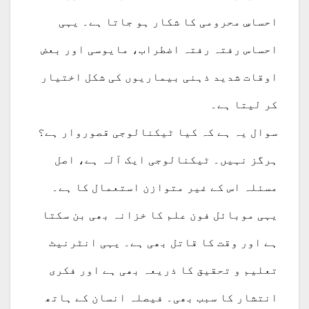
احساسِ محرومی کا شکار ہو جاتا ہے۔ یہی
احساس رفتہ رفتہ اضطراب، مایوسی اور بعض
اوقات شدید ذہنی بیماریوں کی شکل اختیار
کر لیتا ہے۔
سوال یہ ہے کہ کیا ٹیکنالوجی قصوروار ہے؟
ہرگز نہیں۔ ٹیکنالوجی ایک آلہ ہے، اصل
مسئلہ اس کے غیر متوازن استعمال کا ہے۔
یہی موبائل فون علم کا خزانہ بھی بن سکتا
ہے اور وقت کا قاتل بھی ہے۔ یہی انٹرنیٹ
تعلیم و تحقیق کا ذریعہ بھی ہے اور فکری
انتشار کا سبب بھی۔ فیصلہ انسان کے ہاتھ