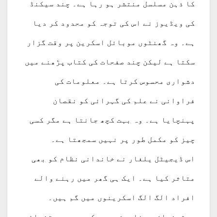
کا ذہن مسلسل منتشر ہو رہا ہے۔ چند سیکنڈ
کی ویڈیوز نے اس کی توجہ کو محدود کر دیا
ہے۔ وہ گھنٹوں موبائل اسکرین پر وقت گزار
سکتا ہے لیکن چند صفحات کی کتاب پڑھنے میں
دشواری محسوس کرتا ہے۔ معلومات کی
فراوانی نے علم کی گہرائی کو نقصان
پہنچایا ہے۔ وہ بہت کچھ جانتا ہے مگر کسی
چیز کو مکمل طور پر نہیں سمجھتا ہے۔
اس ڈیجیٹل یلغار نے خاندانی نظام کو بھی
متاثر کیا ہے۔ ایک ہی گھر میں رہنے والے
افراد الگ الگ اسکرینوں میں گم ہیں۔
دسترخوان پر خاموشی ہے، کمروں میں تنہائی