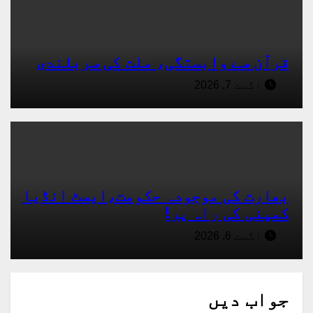
قرآن سے وابستگی، ملت کی سربلندی
اگست 7, 2026
بھارت کی موجودہ حکومت،ایسٹ انڈیا
کمپنی کی راہ پر!
اگست 6, 2026
جواب دیں