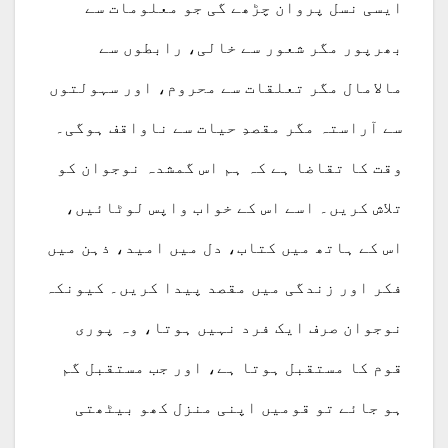
ایسی نسل پروان چڑھے گی جو معلومات سے
بھرپور مگر شعور سے خالی، رابطوں سے
مالامال مگر تعلقات سے محروم، اور سہولتوں
سے آراستہ مگر مقصدِ حیات سے ناواقف ہوگی۔
وقت کا تقاضا ہے کہ ہم اس گمشدہ نوجوان کو
تلاش کریں۔ اسے اس کے خواب واپس لوٹائیں،
اس کے ہاتھ میں کتاب، دل میں امید، ذہن میں
فکر اور زندگی میں مقصد پیدا کریں۔ کیونکہ
نوجوان صرف ایک فرد نہیں ہوتا، وہ پوری
قوم کا مستقبل ہوتا ہے، اور جب مستقبل گم
ہو جائے تو قومیں اپنی منزل کھو بیٹھتی
ہیں۔