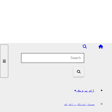
اترپردیش
سدھارتھ نگر و اطراف