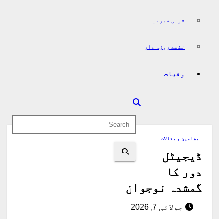
قومی خبریں
ننھے روزہ دار
وفیات
مضامین و مقالات
ڈیجیٹل
دور کا
گمشدہ نوجوان
جولائی 7, 2026