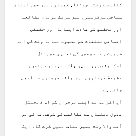
کتاب سے رشتہ جوڑنا، کھیلوں میں حصہ لینا،
سماجی سرگرمیوں میں شریک ہونا، مطالعے
اور تحقیق کی عادت اپنانا اور حقیقی
انسانی تعلقات کو مضبوط بنانا وقت کی اہم
ضرورت ہے۔ قوموں کی تقدیر موبائل
اسکرینوں پر نہیں بلکہ بیدار ذہنوں،
مضبوط کرداروں اور بلند حوصلوں سے لکھی
جاتی ہے۔
آج اگر ہم نے اپنے نوجوان کو اس ڈیجیٹل
بھول بھلیاں سے نکالنے کی کوشش نہ کی تو
آنے والا وقت ہمیں معاف نہیں کرے گا۔ ایک