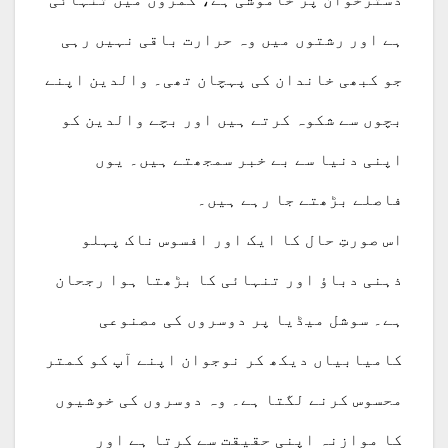
ہے اور رشتوں میں وہ حرارت باقی نہیں رہی
جو کبھی خاندان کی پہچان تھی۔ والدین اپنے
بچوں سے شکوہ کرتے ہیں اور بچے والدین کو
اپنی دنیا سے بے خبر سمجھتے ہیں۔ یوں
فاصلے بڑھتے جا رہے ہیں۔
اس صورتِ حال کا ایک اور افسوس ناک پہلو
ذہنی دباؤ اور تنہائی کا بڑھتا ہوا رجحان
ہے۔ سوشل میڈیا پر دوسروں کی مصنوعی
کامیابیاں دیکھ کر نوجوان اپنے آپ کو کمتر
محسوس کرنے لگتا ہے۔ وہ دوسروں کی خوشیوں
کا موازنہ اپنی حقیقت سے کرتا ہے اور