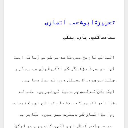
تحریر: ابوشحمہ انصاری
سعادت گنج، بارہ بنکی
انسانی تاریخ میں شاید ہی کوئی زمانہ ایسا
آیا ہو جس نے زندگی کو اتنی تیزی سے بدلا ہو
جتنا موجودہ ڈیجیٹل دور نے بدل دیا ہے۔
ایک بٹن کے لمس پر دنیا کی خبریں، علم کے
خزانے، تفریح کے بے شمار ذرائع اور لاتعداد
روابط انسان کی دسترس میں ہیں۔ بظاہر یہ
دور سہولت، ترقی اور آگہی کا دور ہے، لیکن