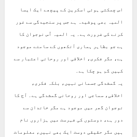
اس چمکتی ہوئی اسکرین کے پیچھے ایک ایسا
المیہ بھی پوشیدہ ہے جس پر سنجیدگی سے غور
کرنے کی ضرورت ہے۔ یہ المیہ اُس نوجوان کا
ہے جو بظاہر ہماری آنکھوں کے سامنے موجود
ہے، مگر فکری، اخلاقی اور روحانی اعتبار سے
کہیں گم ہو چکا ہے۔
یہ گمشدگی جسمانی نہیں، بلکہ فکری،
اخلاقی، سماجی اور روحانی گمشدگی ہے۔ آج کا
نوجوان گھر میں موجود ہے مگر خاندان سے
دور ہے، دوستوں کی فہرست میں ہزاروں نام
ہیں مگر حقیقی دوست ایک بھی نہیں، معلومات