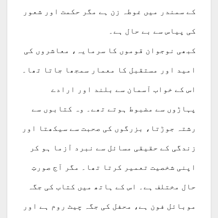
کے سمندر میں غوطہ زن ہے مگر حکمت اور شعور
کی پیاس سے بے حال ہے۔
کبھی نوجوان قوموں کا سرمایہ، معاشروں کی
امید اور مستقبل کا معمار سمجھا جاتا تھا۔
اس کے خواب آسمان سے بلند اور ارادے
پہاڑوں سے مضبوط ہوتے تھے۔ وہ کتابوں سے
رشتہ جوڑتا، بزرگوں کی صحبت سے سیکھتا اور
زندگی کے حقیقی مسائل سے نبرد آزما ہو کر
اپنی شخصیت تعمیر کرتا تھا۔ مگر آج صورتِ
حال مختلف ہے۔ اس کے ہاتھ میں کتاب کی جگہ
موبائل فون ہے، محفل کی جگہ چیٹ روم ہے اور