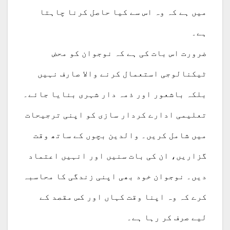
میں ہے کہ وہ اس سے کیا حاصل کرنا چاہتا
ہے۔
ضرورت اس بات کی ہے کہ نوجوان کو محض
ٹیکنالوجی استعمال کرنے والا صارف نہیں
بلکہ باشعور اور ذمہ دار شہری بنایا جائے۔
تعلیمی ادارے کردار سازی کو اپنی ترجیحات
میں شامل کریں۔ والدین بچوں کے ساتھ وقت
گزاریں، ان کی بات سنیں اور انہیں اعتماد
دیں۔ نوجوان خود بھی اپنی زندگی کا محاسبہ
کرے کہ وہ اپنا وقت کہاں اور کس مقصد کے
لیے صرف کر رہا ہے۔