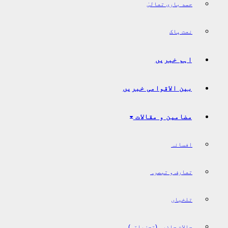
حمد باری تعالیٰ
نعت پاک
اہم خبریں
بین الاقوامی خبریں
مضامین و مقالات
افسانہ
تعارف و تبصرہ
تلخیاں
حالات حاضرہ (تجزیاتی)