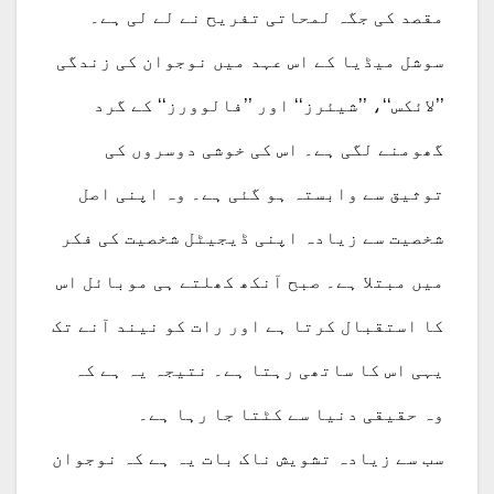
مقصد کی جگہ لمحاتی تفریح نے لے لی ہے۔
سوشل میڈیا کے اس عہد میں نوجوان کی زندگی
’’لائکس‘‘، ’’شیئرز‘‘ اور ’’فالوورز‘‘ کے گرد
گھومنے لگی ہے۔ اس کی خوشی دوسروں کی
توثیق سے وابستہ ہو گئی ہے۔ وہ اپنی اصل
شخصیت سے زیادہ اپنی ڈیجیٹل شخصیت کی فکر
میں مبتلا ہے۔ صبح آنکھ کھلتے ہی موبائل اس
کا استقبال کرتا ہے اور رات کو نیند آنے تک
یہی اس کا ساتھی رہتا ہے۔ نتیجہ یہ ہے کہ
وہ حقیقی دنیا سے کٹتا جا رہا ہے۔
سب سے زیادہ تشویش ناک بات یہ ہے کہ نوجوان