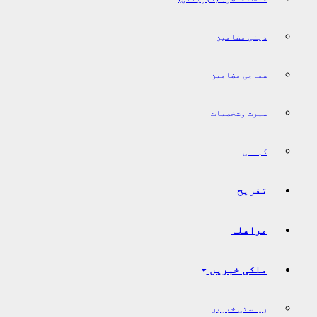
دینی مضامین
سماجی مضامین
سیرت وشخصیات
کہانی
تفریح
مراسلہ
ملکی خبریں
ریاستی خبریں