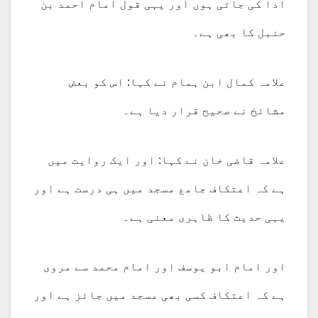
ادا کی جاتی ہوں اور یہی قول امام احمد بن
حنبل کا بھی ہے۔
علامہ کمال ابن ہمام نے کہا: اس کو بعض
مشائخ نے صحیح قرار دیا ہے۔
علامہ قاضی خان نے کہا: اور ایک روایت میں
ہے کہ اعتکاف جامع مسجد میں ہی درست ہے اور
یہی حدیث کا ظاہری معنی ہے۔
اور امام ابو یوسف اور امام محمد سے مروی
ہے کہ اعتکاف کسی بھی مسجد میں جائز ہے اور