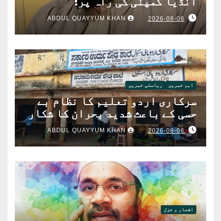
انڈیا کمپنی کی راہ پر!
ABDUL QUAYYUM KHAN
2026-08-06
اہم خبریں
ریاستی خبریں
سرکاری اردو تعلیم کا نظام بے
حسی کے باعث شدید بحران کا شکار
ABDUL QUAYYUM KHAN
2026-08-06
اشعار و غزل