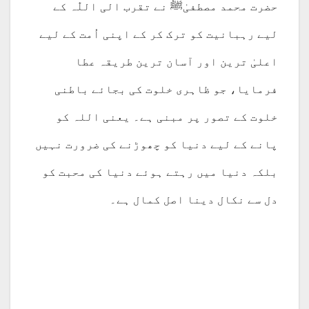
حضرت محمد مصطفیٰﷺ نے تقرب الی اللّٰہ کے
لیے رہبانیت کو ترک کر کے اپنی اُمت کے لیے
اعلیٰ ترین اور آسان ترین طریقہ عطا
فرمایا، جو ظاہری خلوت کی بجائے باطنی
خلوت کے تصور پر مبنی ہے۔ یعنی اللہ کو
پانے کے لیے دنیا کو چھوڑنے کی ضرورت نہیں
بلکہ دنیا میں رہتے ہوئے دنیا کی محبت کو
دل سے نکال دینا اصل کمال ہے۔