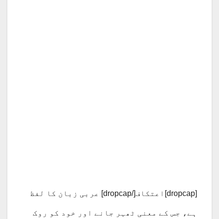
[dropcap]اعتکاف[/dropcap] عربی زبان کا لفظ
ہے، جس کے معنی ٹھہر جانے اور خود کو روک