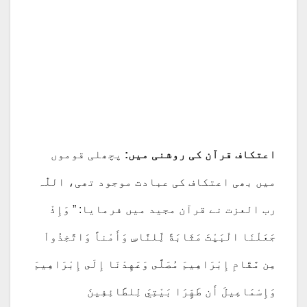
اعتکاف قرآن کی روشنی میں:
پچھلی قوموں
میں بھی اعتکاف کی عبادت موجود تھی، اللّٰہ
رب العزت نے قرآن مجید میں فرمایا: ” وَإِذْ
جَعَلْنَا الْبَيْتَ مَثَابَةً لِّلنَّاسِ وَأَمْناً وَاتَّخِذُواْ
مِن مَّقَامِ إِبْرَاهِيمَ مُصَلًّى وَعَهِدْنَا إِلَى إِبْرَاهِيمَ
وَإِسْمَاعِيلَ أَن طَهِّرَا بَيْتِيَ لِلطَّائِفِينَ