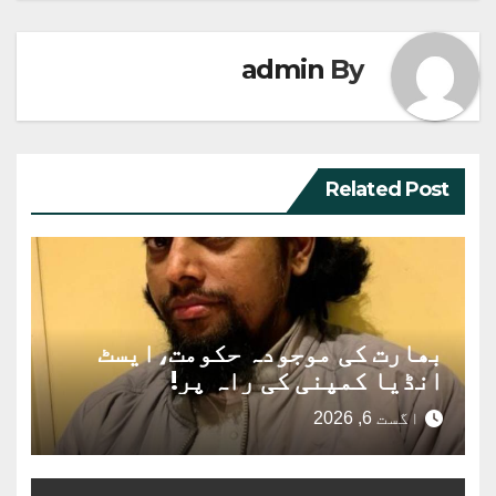
admin
By
Related Post
بھارت کی موجودہ حکومت،ایسٹ
انڈیا کمپنی کی راہ پر!
اگست 6, 2026