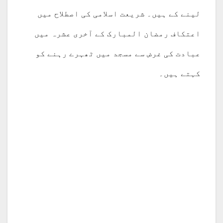
لینے کے ہیں۔ شریعت اسلامی کی اصطلاح میں
اعتکاف رمضان المبارک کے آخری عشرہ میں
عبادت کی غرض سے مسجد میں ٹھہرے رہنے کو
کہتے ہیں۔