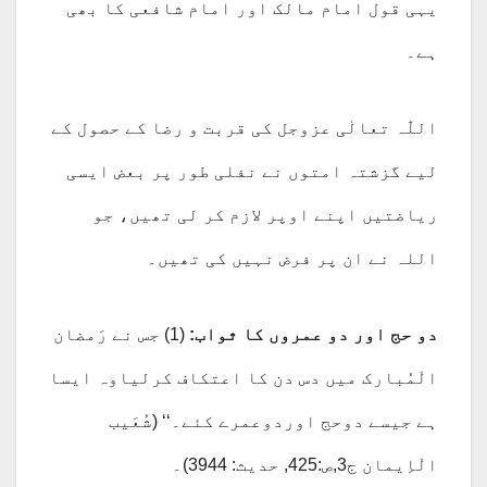
یہی قول امام مالک اور امام شافعی کا بھی
ہے۔
اللّٰہ تعالٰی عزوجل کی قربت و رضا کے حصول کے
لیے گزشتہ امتوں نے نفلی طور پر بعض ایسی
ریاضتیں اپنے اوپر لازم کر لی تھیں، جو
اللہ نے ان پر فرض نہیں کی تھیں۔
دو حج اور دو عمروں کا ثواب:
(1) جس نے رَمضان
الْمُبارک میں دس دن کا اعتکاف کرلیاوہ ایسا
ہے جیسے دوحج اوردوعمرے کئے۔‘‘ (شُعَیب
الْاِیمان ج3,ص:425, حدیث: 3944)۔