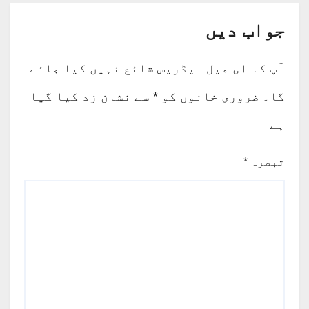
جواب دیں
آپ کا ای میل ایڈریس شائع نہیں کیا جائے
گا۔
ضروری خانوں کو
*
سے نشان زد کیا گیا
ہے
تبصرہ
*