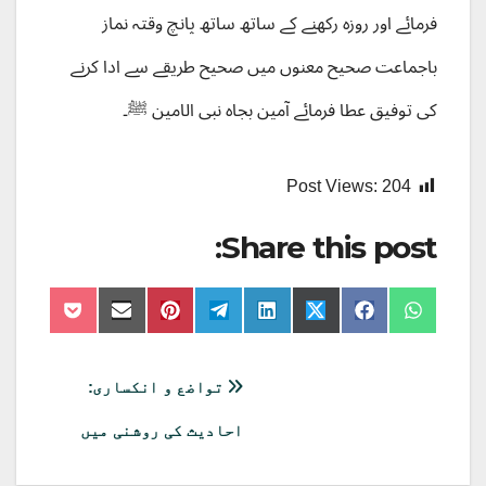
فرمائے اور روزہ رکھنے کے ساتھ ساتھ پانچ وقتہ نماز
باجماعت صحیح معنوں میں صحیح طریقے سے ادا کرنے
کی توفیق عطا فرمائے آمین بجاہ نبی الامین ﷺ۔
Post Views:
204
Share this post:
Share
Share
Share
Share
Share
Share
Share
Share
on
on
on
on
on
on
on
on
Pocket
Email
Pinterest
Telegram
LinkedIn
Facebook
X
WhatsApp
(Twitter)
پوسٹوں
تواضع و انکساری:
کی
احادیث کی روشنی میں
نیویگیشن