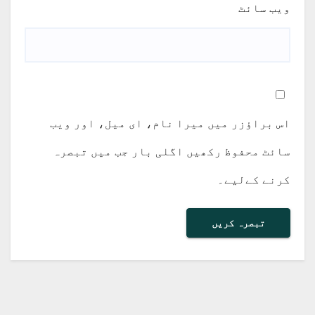
ویب‌ سائٹ
اس براؤزر میں میرا نام، ای میل، اور ویب
سائٹ محفوظ رکھیں اگلی بار جب میں تبصرہ
کرنے کےلیے۔