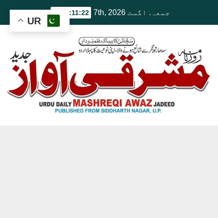
Ski
جمعہ. اگست 7th, 2026
1:11:23 AM
UR
t
conten