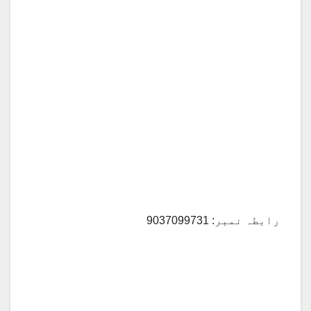
رابطہ نمبر: 9037099731