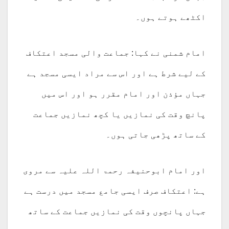
اکٹھے ہوتے ہوں۔
امام شمنی نے کہا: جماعت والی مسجد اعتکاف
کے لیے شرط ہے اور اس سے مراد ایسی مسجد ہے
جہاں مؤذن اور امام مقرر ہو اور اس میں
پانچ وقت کی نمازیں یا کچھ نمازیں جماعت
کے ساتھ پڑھی جاتی ہوں۔
اور امام ابوحنیفہ رحمۃ اللہ علیہ سے مروی
ہے: اعتکاف صرف ایسی جامع مسجد میں درست ہے
جہاں پانچوں وقت کی نمازیں جماعت کے ساتھ