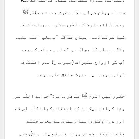
سے نے بیان کیا ہے کہ حضرت محمد مصطفیٰﷺ
رمضان المبارک کے آخری عشرہ میں اعتکاف
کیا کرتے تھے، یہاں تک کہ آپ صلی اللہ علیہ
وآلہ وسلم کا وصال ہو گیا۔ پھر آپ کے بعد
آپ کی ازواج مطہرات (بیویاں) بھی اعتکاف
کرتی رہیں۔ یہ حدیث متفق علیہ ہے۔
حضور نبی اکرم ﷺ نے فرمایا: ” جس نے اللّٰہ کی
رضا کیلئے ایک دن کا اعتکاف کیا اللّٰہ اس کے
اور دوزخ کے درمیان مشرق سے مغرب جتنے
فاصلے جتنی دوری پیدا فرما دیتا ہے (یعنی