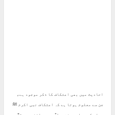
احادیث میں بھی اعتکاف کا ذکر موجود ہے،
جن سے معلوم ہوتا ہے کہ اعتکاف نبی اکرم ﷺ
وسلم کی پیاری سنت ہے: ”سیدہ عائشہ صدیقہؓ