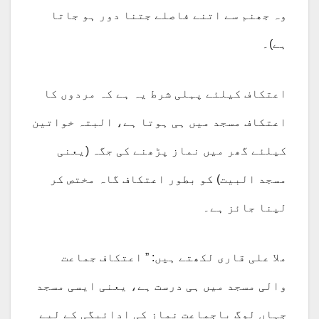
وہ جھنم سے اتنے فاصلے جتنا دور ہو جاتا
ہے)۔
اعتکاف کیلئے پہلی شرط یہ ہے کہ مردوں کا
اعتکاف مسجد میں ہی ہوتا ہے، البتہ خواتین
کیلئے گھر میں نماز پڑھنے کی جگہ (یعنی
مسجد البیت) کو بطور اعتکاف گاہ مختص کر
لینا جائز ہے۔
ملا علی قاری لکھتے ہیں: ” اعتکاف جماعت
والی مسجد میں ہی درست ہے، یعنی ایسی مسجد
جہاں لوگ باجماعت نماز کی ادائیگی کے لیے