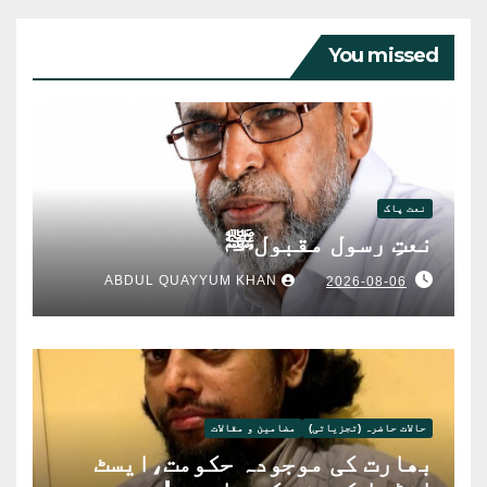
You missed
نعت پاک
نعتِ رسولِ مقبولﷺ
ABDUL QUAYYUM KHAN
2026-08-06
حالات حاضرہ (تجزیاتی)
مضامین و مقالات
بھارت کی موجودہ حکومت،ایسٹ