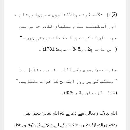
(2): اِعتکاف کرنے والاگناہوں سے بچا رہتا ہے
اور اس کیلئے تمام نیکیاں لکھی جاتی ہیں
جیسے ان کے کرنے والے کے لئے ہوتی ہیں ۔‘‘
(ابنِ ماجہ ج2، ص345، حدیث: 1781) ۔
حضرت حسن بصری رضی اللہ عنہ سے منقول ہے:
’’معتکف کو ہر روز ایک حج کا ثواب ملتاہے۔‘‘
(شُعَبُ الْاِیمان ج3,ص:425)۔
اللہ تبارک و تعالی سے دعا ہے کہ اللہ تعالیٰ ہمیں بھی
رمضان المبارک میں اعتکاف کے لیے بیٹھنے کی توفیق عطا