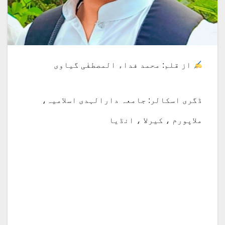
از قلم: محمد فداء المصطفٰی گیاوی
ڈگری اسکالر: جامعہ دارالہدی اسلامیہ،
ملاپورم ، کیرلا ، انڈیا