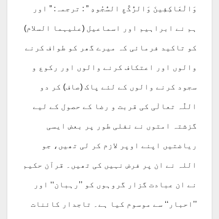
وَالْعَاكِفِينَ وَالرُّكَّعِ السُّجُودِ ” : ترجمہ: ” اور
ہم نے ابراہیم اور اسماعیل (علیہما السلام)
کو تاکید فرمائی کہ میرے گھر کو طواف کرنے
والوں اور اعتکاف کرنے والوں اور رکوع و
سجود کرنے والوں کے لئے پاک (صاف) کر دو
اللّٰہ تعالٰی کی قربت و رضا کے حصول کے لیے
گزشتہ امتوں نے نفلی طور پر بعض ایسی
ریاضتیں اپنے اوپر لازم کر لی تھیں، جو
اللہ نے ان پر فرض نہیں کی تھیں۔ قرآن حکیم
نے ان عبادت گزار گروہوں کو ’’رہبان‘‘ اور
’’احبار‘‘ سے موسوم کیا ہے۔ تاجدار کائنات