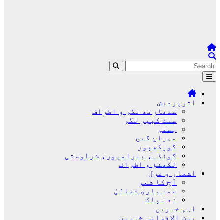
اترپردیش
سدھارتھ نگر و اطراف
سنت کبیر نگر
بستی
مہراج گنج
گورکھپور
گونڈہ، بلرامپور، شراوستی
لکھنؤ و اطراف
اشعار و غزل
آج کا شعر
حمد باری تعالیٰ
نعت پاک
اہم خبریں
بین الاقوامی خبریں