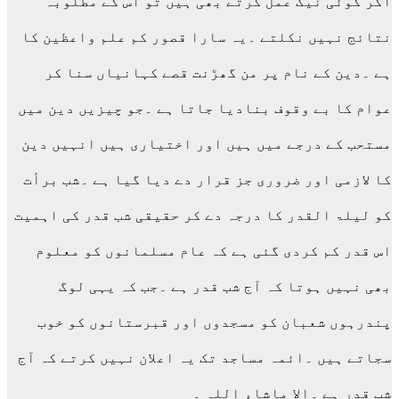
اگر کوئی نیک عمل کرتے بھی ہیں تو اس کے مطلوبہ
نتائج نہیں نکلتے ۔یہ سارا قصور کم علم واعظین کا
ہے ۔دین کے نام پر من گھڑنت قصے کہانیاں سنا کر
عوام کا بے وقوف بنادیا جاتا ہے ۔جو چیزیں دین میں
مستحب کے درجے میں ہیں اور اختیاری ہیں انہیں دین
کا لازمی اور ضروری جز قرار دے دیا گیا ہے ۔شب برأت
کو لیلۃ القدر کا درجہ دے کر حقیقی شب قدر کی اہمیت
اس قدر کم کردی گئی ہے کہ عام مسلمانوں کو معلوم
بھی نہیں ہوتا کہ آج شب قدر ہے ۔جب کہ یہی لوگ
پندرہوں شعبان کو مسجدوں اور قبرستانوں کو خوب
سجاتے ہیں ۔ائمہ مساجد تک یہ اعلان نہیں کرتے کہ آج
شب قدر ہے ۔الا ماشاء اللہ ۔