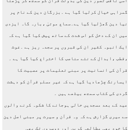
اسی ناقص تصور دین کی بدولت قرآن کو سمجھ کر پڑھنا
گمراہی خیال کرلیا گیا ہے ۔بزرگان دین کے نام پر
نیا دین گھڑلیا گیا ہے۔سماع موتیٰ ،بارہ گاہ ایزدی
میں ان کے دخل کو اس شدت کے ساتھ پیش کیا گیا ہے کہ
ایک انبوہ کثیر ان کی قبروں پر سجدہ ریز ہے ۔غوث
،قطب ،ابدال کے نئے مناصب کا اختراع کیا گیا ہے ۔
قرآن کی انسانیت پر مبنی تعلیمات پر عصبیت کا
ایسارنگ چڑھادیا گیا ہے کہ غیر مسلم قرآن کو دہشت
گردی کی کتاب سمجھ بیٹھے ہیں ۔
عید کے بعد مسجدیں خالی ہوجانے کا شکوہ کرنے والوں
سے میری گزارش ہے کہ وہ قرآن و سیرت پر مبنی اصل دین
کا خود بھی مطالعہ کریں اور دوسروں تک بھی