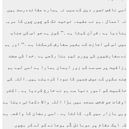
اسی ناقص تصور دین کے سبب نہ ہمارے عقائددرست ہیں
نہ اعمال ۔ہم نے عقیدہ توحید تک کو چوں چوں کا مربہ
بنادیا ہے ۔قرآن کہتا ہے ۔’’ کون ہے جو اس کی جناب
میں اس کی اجازت کے بغیر سفارش کرسکتا ہے ۔‘‘ اور ہم
نے سفارشیوں کی پوری ٹیم بنا رکھی ہے ۔خدا کی صفت
رزاقیت پر سب سے کم زور ایمان ہمارا ہے اسی لیے ہم
چند سکوں کے عوض ضمیر کا سودا کردیتے ہیں۔اللہ کی
حاکمیت کو امور دنیا سے ہم نے خارج کردیا ہے ۔اکثر
اوقات جو شخص مسجد میں بڑا اللہ والا دکھائی دیتا ہے
وہی بازار میں گرہ کاٹتا ہے ۔اسی رمضان کا واقعہ ہے
کہ ایک مقام پر موبائل گُم ہوجانے کو لے کر بچوں