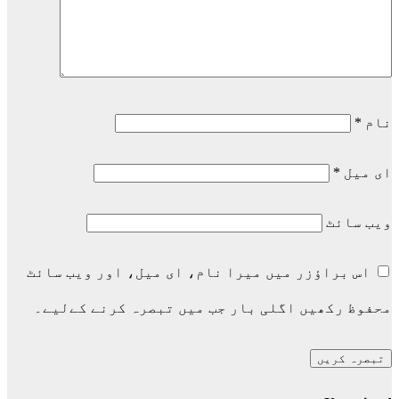
نام
*
ای میل
*
ویب‌ سائٹ
اس براؤزر میں میرا نام، ای میل، اور ویب سائٹ
محفوظ رکھیں اگلی بار جب میں تبصرہ کرنے کےلیے۔