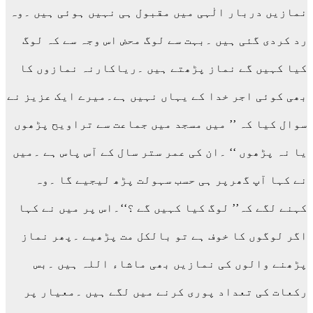
نمازیں دربار الٰہی میں مقبول ہی نہیں ہوئی ہیں ۔وہ
رد کردی گئی ہیں ۔بہت سے لوگ محض اس وجہ سے کہ لوگ
کیا کہیں گے نماز پڑھتے ہیں ۔ریاکارنہ نمازوں کا
بھی کوئی اجر خدا کے یہاں نہیں ہے۔میرے ایک عزیز نے
سوال کیا کہ ’’ میں مسجد میں جماعت سے تراویح پڑھوں
یا نہ پڑھوں ‘‘ ۔ان کی عمر ستر سال کے آس پاس ہے ۔میں
نے کہا آپ گھرپر ہی حسب سہولت پڑھ لیجیے گا ۔وہ
کہنے لگے کہ’’ لوگ کیا کہیں گے ؟‘‘۔اس پر میں نے کہا
اگر لوگوں کا خوف ہے تو بالکل مت پڑھیے ۔پھر نماز
پڑھنے والوں کی نمازیں بھی ماشاء اللہ ہیں ۔بس
رکعات کی تعداد پوری کرنے میں لگے ہیں ۔معیار پر