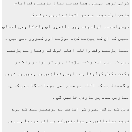
کوئی توجہ نہیں ۔جماعت سے نماز پڑھتے وقت امام
صاحب ایک سجدہ سے سر اٹھانے نہیں دیتے کہ
دوسراسجدہ کرادیتے ہیں ۔انھیں اس بات کا بھی احساس
نہیں کہ ان کے پیچھے کچھ بوڑھے اور کمزور بھی ہیں ۔
تنہا پڑھتے وقت واللہ اعلم لوگ کس رفتار سے پڑھتے
ہیں کہ میں ایک رکعت پڑھتا ہوں تو برابر والا دو
رکعت مکمل کرلیتا ہے ۔ایسی نمازوں پر ہمیں یہ غرور
و گھمنڈ ہے کہ اللہ ہم سے راضی ہوجائے گا ۔جب کہ یہ
نمازیں منھ پر ماردی جائیں گی ۔
دین کے ناقص تصور کی اشاعت نے برصغیر ہند کے نوے
فیصد مسلمانوں کی عبادتوں کو بے اثر کردیا ہے ۔وہ