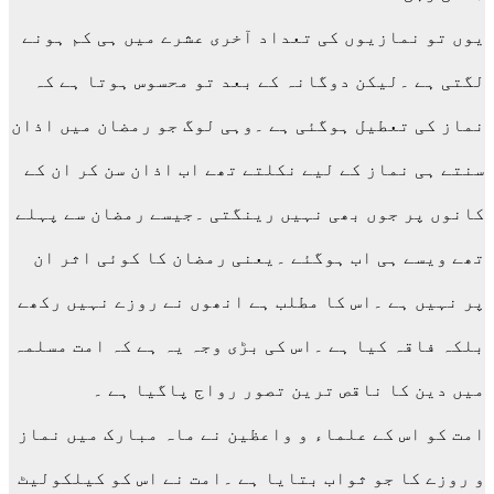
یوں تو نمازیوں کی تعداد آخری عشرے میں ہی کم ہونے
لگتی ہے ۔لیکن دوگانہ کے بعد تو محسوس ہوتا ہے کہ
نماز کی تعطیل ہوگئی ہے ۔وہی لوگ جو رمضان میں اذان
سنتے ہی نماز کے لیے نکلتے تھے اب اذان سن کر ان کے
کانوں پر جوں بھی نہیں رینگتی ۔جیسے رمضان سے پہلے
تھے ویسے ہی اب ہوگئے ۔یعنی رمضان کا کوئی اثر ان
پر نہیں ہے ۔اس کا مطلب ہے انھوں نے روزے نہیں رکھے
بلکہ فاقہ کیا ہے ۔اس کی بڑی وجہ یہ ہے کہ امت مسلمہ
میں دین کا ناقص ترین تصور رواج پاگیا ہے ۔
امت کو اس کے علماء و واعظین نے ماہ مبارک میں نماز
و روزے کا جو ثواب بتایا ہے ۔امت نے اس کو کیلکولیٹ