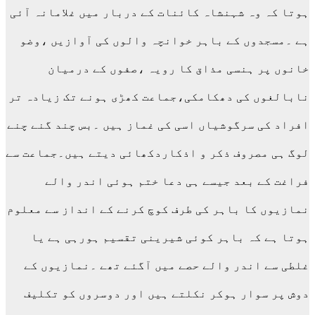
ہوتا کہ وہ شہنشاہ کائنات کے دربار میں غلامانہ آئی
ہے ۔مسجدوں کے باہر خوانچہ والوں کی آوازیں ،وضو
خانوں پر ہنسی مذاق کا رویہ ،صفوں کے درمیان
نابالغوں کی دھکامکی،جماعت کھڑی ہونے تک زیادہ تر
افراد کی سرگوشیاں اسی کی غماز ہیں ۔بس چند گنے چنے
لوگ ہی مصروف ذکر و اذکاردکھائی دیتے ہیں۔جماعت سے
فراغت کے بعد جیسے ہی دعا ختم ہوئی اندر والے
نمازیوں کا باہر کی طرف کوچ کرنے کے انداز سے معلوم
ہوتا ہے کہ باہر کوئی شیرینی تقسیم ہورہی ہے یا
غلطی سے اندر والے حصے میں آگئے تھے ۔نمازیوں کے
دوش پر سوار ہوکر نکلتے ہیں اور دوسروں کو تکلیف