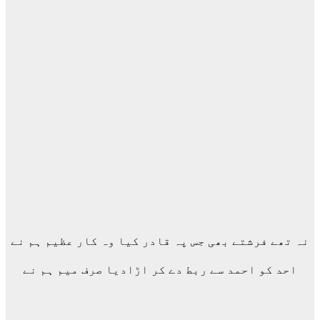
نہ تھے فرشتے بھی جس پہ قادر کیا وہ کار عظیم ہم نے
احد کو احمد سے ربط دے کر اڑادیا صرف میم ہم نے