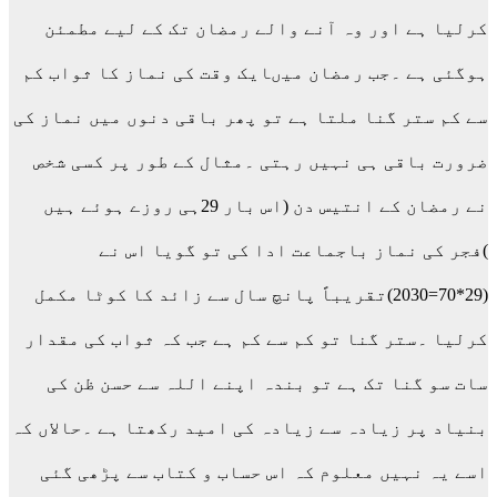
کرلیا ہے اور وہ آنے والے رمضان تک کے لیے مطمئن
ہوگئی ہے ۔جب رمضان میںایک وقت کی نماز کا ثواب کم
سے کم ستر گنا ملتا ہے تو پھر باقی دنوں میں نماز کی
ضرورت باقی ہی نہیں رہتی ۔مثال کے طور پر کسی شخص
نے رمضان کے انتیس دن (اس بار 29ہی روزے ہوئے ہیں
)فجر کی نماز باجماعت ادا کی تو گویا اس نے
(29*70=2030)تقریباً پانچ سال سے زائد کا کوٹا مکمل
کرلیا ۔ستر گنا تو کم سے کم ہے جب کہ ثواب کی مقدار
سات سو گنا تک ہے تو بندہ اپنے اللہ سے حسن ظن کی
بنیاد پر زیادہ سے زیادہ کی امید رکھتا ہے ۔حالاں کہ
اسے یہ نہیں معلوم کہ اس حساب و کتاب سے پڑھی گئی