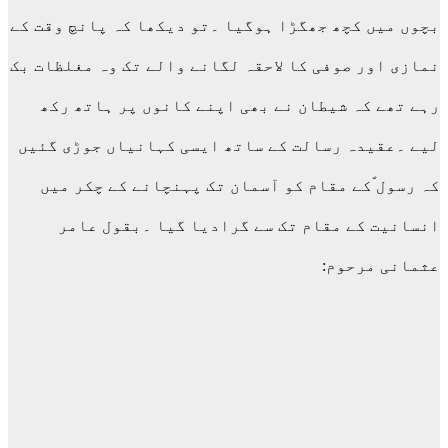
بچوں میں کچھ جھگڑا ہوگیا ۔تو دیکھا کہ پانچ وقت کے
نمازی اور صوفی کا لاحقہ لگانے والے تک وہ مغلظات بک
رہے تھے کہ شیطان نے بھی اپنے کانوں پر ہاتھ رکھ
لیے ۔عقیدہ رسالت کے ساتھ ایسی کہانیاں جوڑی گئیں
کہ رسول ؐکے مقام کو آسمان تک پہنچانے کے چکر میں
انسانیت کے مقام تک سے گرادیا گیا ۔بقول عامر
عثمانی مرحوم: