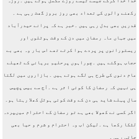
خدا خدا کرکے جیسے تیسے روزے مکمل ہوتے ہیں ۔روزہ
رکھنے والوں کی تعداد بھی روز بروز گھٹ رہی ہے ۔
قدریں بھی بدل رہی ہیں ۔خبر ہے کہ پرانے حیدرآباد
میں جہاں ماہ رمضان میں دن کے وقت ہوٹلوں اور
ریستورانوں پر پردے ہوا کرتے تھے اس بار وہ بھی بے
حجاب ہوگئے ہیں ۔چوراہوں پرحلیم بریانی کے ٹھیلے
عام دنوں کی طرح ہی لگے ہوتے ہیں ۔بازاروں میں لگتا
ہی نہیں کہ رمضان کا کوئی ا ثر ہے ۔آج سے بیس پچیس
سال پہلے شاید ہی دن کے وقت کوئی ہوٹل کھلا رہتا ہو۔
اگر کسی نے کھولا بھی ہے تو رمضان کے احترام میںپردہ
لٹکا رکھا ہے ۔لیکن اب وہ احترام و شرم و حیا بھی
جاتی رہی ۔