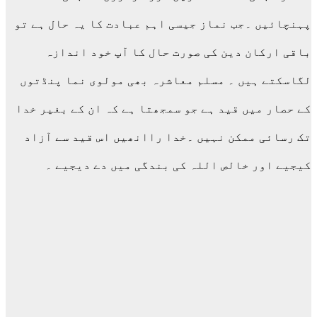
پہنچائیں ۔جب نماز جیسی اہم عبادت کا یہ حال ہے تو
باقی ارکان دین کی صورت حال کا آپ خود اندازہ
لگاسکتے ہیں ۔ مسلم معاشرہ بھی مولوی نما پنڈتوں
کے حصار میں قید ہے جو سمجھتا ہے کہ ان کے بغیر خدا
تک رسائی ممکن نہیں ۔خدا راانھیں اس قید سے آزاد
کیجیے اور خالص اللہ کی بندگی میں دے دیجیے ۔