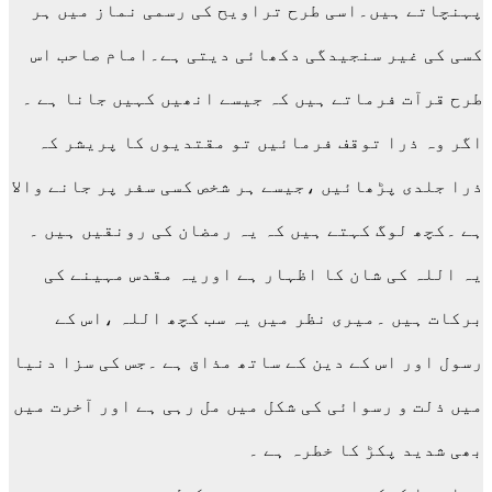
پہنچاتے ہیں۔اسی طرح تراویح کی رسمی نماز میں ہر
کسی کی غیر سنجیدگی دکھائی دیتی ہے۔امام صاحب اس
طرح قرآت فرماتے ہیں کہ جیسے انھیں کہیں جانا ہے ۔
اگر وہ ذرا توقف فرمائیں تو مقتدیوں کا پریشر کہ
ذرا جلدی پڑھائیں ،جیسے ہر شخص کسی سفر پر جانے والا
ہے ۔کچھ لوگ کہتے ہیں کہ یہ رمضان کی رونقیں ہیں ۔
یہ اللہ کی شان کا اظہار ہے اوریہ مقدس مہینے کی
برکات ہیں ۔میری نظر میں یہ سب کچھ اللہ ،اس کے
رسول اور اس کے دین کے ساتھ مذاق ہے ۔جس کی سزا دنیا
میں ذلت و رسوائی کی شکل میں مل رہی ہے اور آخرت میں
بھی شدید پکڑ کا خطرہ ہے ۔