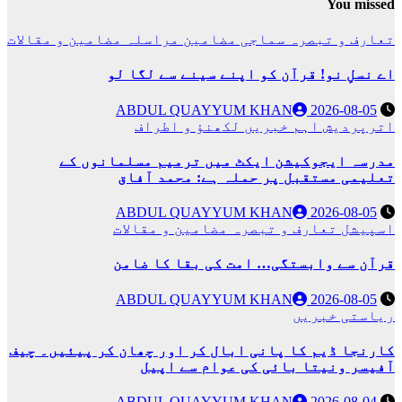
You missed
تعارف و تبصرہ
سماجی مضامین
مراسلہ
مضامین و مقالات
اے نسلِ نو! قرآن کو اپنے سینے سے لگا لو
ABDUL QUAYYUM KHAN
2026-08-05
اترپردیش
اہم خبریں
لکھنؤ و اطراف
مدرسہ ایجوکیشن ایکٹ میں ترمیم مسلمانوں کے
تعلیمی مستقبل پر حملہ ہے: محمد آفاق
ABDUL QUAYYUM KHAN
2026-08-05
اسپیشل
تعارف و تبصرہ
مضامین و مقالات
قرآن سے وابستگی… امت کی بقا کا ضامن
ABDUL QUAYYUM KHAN
2026-08-05
ریاستی خبریں
کارنجا ڈیم کا پانی ابال کر اور چھان کر پیئیں۔ چیف
آفیسر ونیتا بائی کی عوام سے اپیل
ABDUL QUAYYUM KHAN
2026-08-04