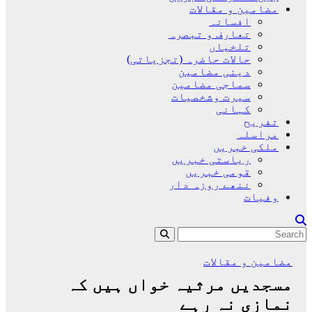
مضامین و مقالات
افسانہ
تعارف و تبصرہ
تلخیاں
حالات حاضرہ (تجزیاتی)
دینی مضامین
سماجی مضامین
سیرت وشخصیات
کہانی
تفریح
مراسلہ
ملکی خبریں
ریاستی خبریں
قومی خبریں
ننھے روزہ دار
وفیات
مضامین و مقالات
مسجدیں مرثیہ خواں ہیں کہ
نمازی نہ رہے