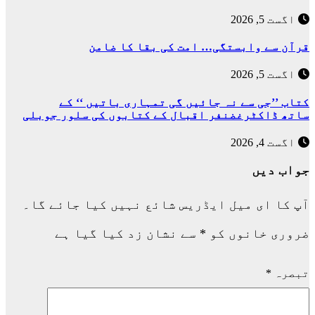
اگست 5, 2026
قرآن سے وابستگی… امت کی بقا کا ضامن
اگست 5, 2026
کتاب ’’جی سے نہ جائیں گی تمہاری باتیں ‘‘ کے
ساتھ ڈاکٹرغضنفر اقبال کے کتابوں کی سلور جوبلی
اگست 4, 2026
جواب دیں
آپ کا ای میل ایڈریس شائع نہیں کیا جائے گا۔
ضروری خانوں کو
*
سے نشان زد کیا گیا ہے
تبصرہ
*