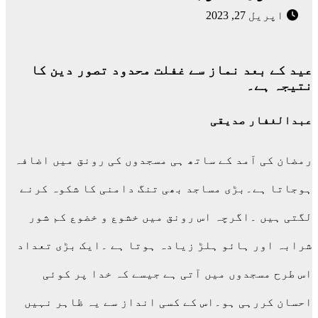
اپریل 27, 2023
عید کے بعد نماز سے غفلت محدود تصور دین کا
نتیجہ ہے۔
عبدالغفار صدیقی
رمضان کی آمد کے ساتھ ہی مسجدوں کی رونق میں اضافہ
ہوجاتا ہے۔بڑی مساجد بھی تنگ دامنی کا شکوہ کرنے
لگتی ہیں ۔اگرچہ اس رونق میں خشوع و خضوع کم شور
شرابہ اور ہائو ہلڑ زیادہ ہوتا ہے ۔ایک بڑی تعداد
اس طرح مسجدوں میں آتی ہے جیسے کہ خدا پر کوئی
احسان کررہی ہو۔اس کے کسی انداز سے یہ ظاہر نہیں