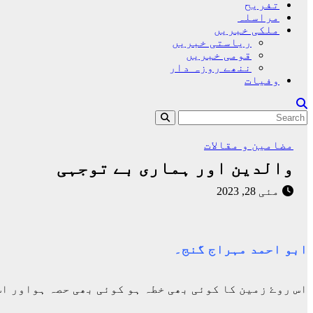
تفریح
مراسلہ
ملکی خبریں
ریاستی خبریں
قومی خبریں
ننھے روزہ دار
وفیات
مضامین و مقالات
والدین اور ہماری بے توجہی
مئی 28, 2023
ابو احمد مہراج گنج۔
اس روۓ زمین کا کوئی بھی خطہ ہو کوئی بھی حصہ ہواور ا