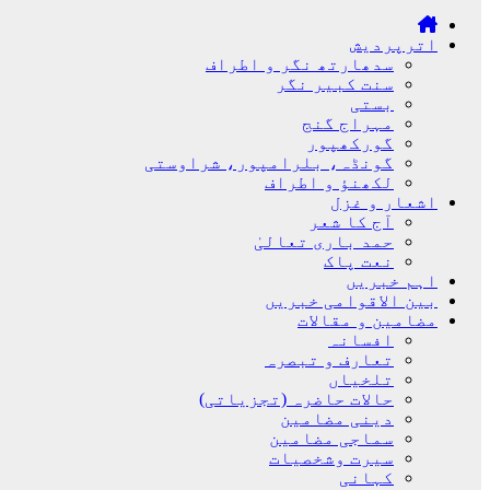
اترپردیش
سدھارتھ نگر و اطراف
سنت کبیر نگر
بستی
مہراج گنج
گورکھپور
گونڈہ، بلرامپور، شراوستی
لکھنؤ و اطراف
اشعار و غزل
آج کا شعر
حمد باری تعالیٰ
نعت پاک
اہم خبریں
بین الاقوامی خبریں
مضامین و مقالات
افسانہ
تعارف و تبصرہ
تلخیاں
حالات حاضرہ (تجزیاتی)
دینی مضامین
سماجی مضامین
سیرت وشخصیات
کہانی