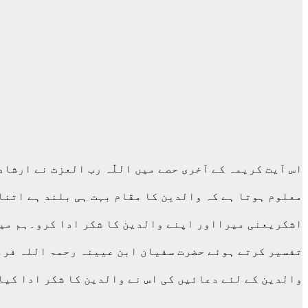
اس آیت کریمہ کے آخری حصے میں اللّٰہ رب العزت نے ارشا
معلوم ہوتا ہے کہ والدین کا مقام بہت ہی بلند ہے اتنا
اشکریعنی میرااور اپنے والدین کا شکر ادا کرو۔ہم میں 
تفسیر کرتے ہوئے حضرت سفیان ابن عیینہ رحمۃ اللہ فرما
والدین کے لئے دعائیں کی اس نے والدین کا شکر ادا کیا