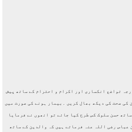
درجہ تواضع انکساری اور اکرام و احترام کے ساتھ پیش
ن کی صحت کی دیکھ بھال کریں ۔بیمار ہونے کی صورت میں
 ساتھ حسن سلوک کس طرح کیا جائے تو انھوں نے فرمایا
ن عباس رضی اللہ عنہ فرماتے ہیں کہ والدین کے ساتھ