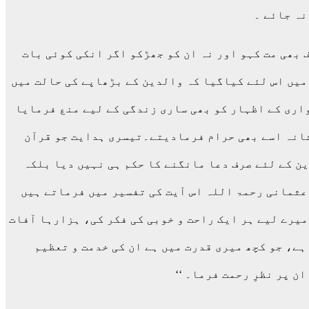
نہ جائے ۔
و اف بھی مت کہو اور نہ ان کو جھڑکو اگر انکی کوئی بات
 میں اس لئے کیاگیا کہ والدین کے بڑھاپے کی حالت میں
اری کے اظہار کو بھی ساری زندگی کے لیے منع فرمایا
 شانہ اسے بھی حرام فرمادیتے۔تیسری ہدایت جو قرآن
ن کے لئے صرف دعا مانگنے کا حکم ہی نہیں دیا بلکہ
 عثمانی رحمۃ اللہ اس آیت کی تفسیر میں فرماتے ہیں
یرے لیے ہر ایک راحت و خوبی کی فکر کی، ہزارہا آفات
ہے، جو کچھ میری قدرت میں ہے ان کی خدمت و تعظیم
 پر نظرِ رحمت فرما۔ ‘‘