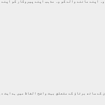
و وہ اپنے ماننے والے کو وہ مذہب اپنے پیروکار کو اپنے
ن کے ساتھ برتاؤ کے متعلق بہت واضح الفاظ میں ہدایت دی