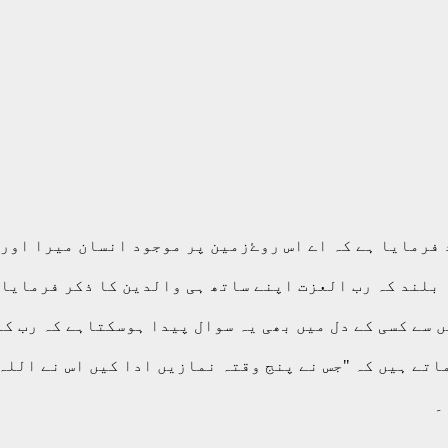
د فرمایا ہے کہ اے اس روۓزمین پر موجود انسان میرا اور
 بلند کہ رب العزت اپنے ساتھ ہی والدین کا ذکر فرمایا
سے کسی کے دل میں بھی یہ سوال پیدا ہوسکتاہے کہ رب کا
تے ہیں کہ "جس نے پنج وقتہ نمازیں ادا کیں اس نے اللہ 
۔