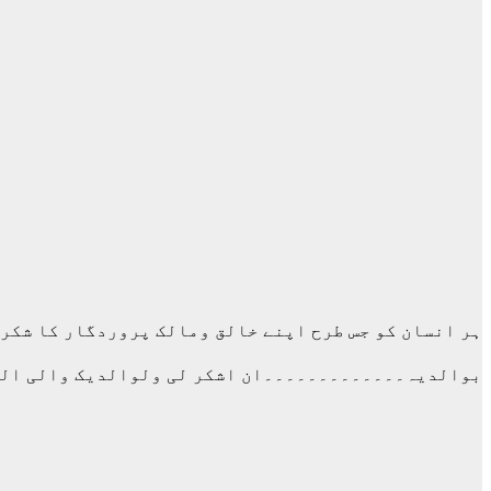
ہر انسان کو جس طرح اپنے خالق ومالک پروردگار کا شکر 
بوالدیہ۔۔۔۔۔۔۔۔۔۔۔۔۔ان اشکر لی ولوالدیک والی ال