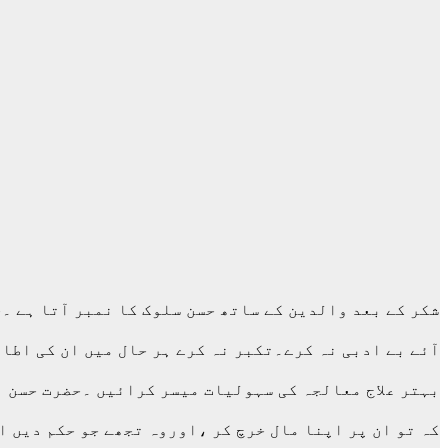
شکر کے بعد والدین کے ساتھ حسن سلوک کا نمبر آتا ہے ۔
آئے بے ادبی نہ کرے۔تکبر نہ کرے ہر حال میں ان کی اطا
بہتر علاج معالجہ کی سہولیات میسر کرائیں ۔حضرت حسن بص
کہ تو ان پر اپنا مال خرچ کر ،اوروہ تجھے جو حکم دیں ا