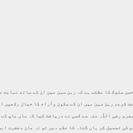
حسن سلوک کا مطلب ہے کہ رہن سہن میں ان کے ساتھ نہایت 
عت کرے، رہن سہن میں ان کے سکون وآرام کا خیال رکھیں ا
ری رضی اللّٰہ عنہ سے کسی نے دریافت کیا کہ ماں باپ کے
س کی تعمیل کر ہاں گناہ کا حکم دیں تو نہ مان ،حضرت اب