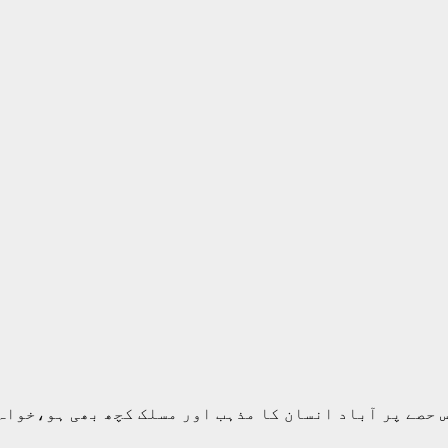
س حصے پر آباد انسان کا مذہب اور مسلک کچھ بھی ہو،خواہ