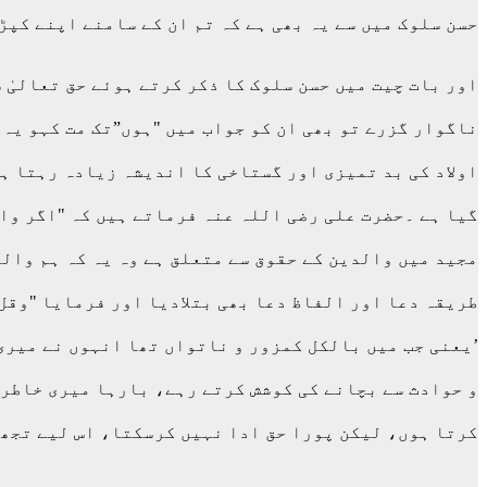
حسن سلوک میں سے یہ بھی ہے کہ تم ان کے سامنے اپنے کپڑ
اور بات چیت میں حسن سلوک کا ذکر کرتے ہوئے حق تعالیٰ شانہ
ناگوار گزرے تو بھی ان کو جواب میں "ہوں”تک مت کہو یہ
اولاد کی بد تمیزی اور گستاخی کا اندیشہ زیادہ رہتا ہ
گیا ہے ۔حضرت علی رضی اللہ عنہ فرماتے ہیں کہ "اگر وا
مجید میں والدین کے حقوق سے متعلق ہے وہ یہ کہ ہم وال
طریقہ دعا اور الفاظ دعا بھی بتلادیا اور فرمایا "وقل
’یعنی جب میں بالکل کمزور و ناتواں تھا انہوں نے میری
و حوادث سے بچانے کی کوشش کرتے رہے، بارہا میری خاطر 
کرتا ہوں، لیکن پورا حق ادا نہیں کرسکتا، اس لیے تجھ س