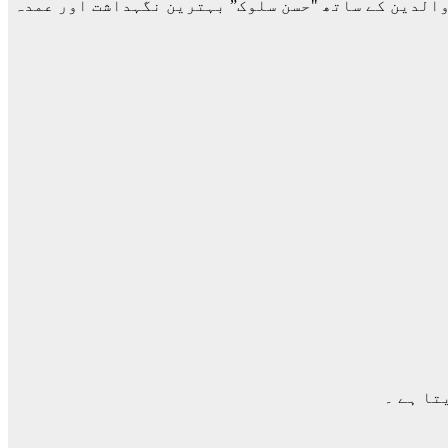
 والدین کے ساتھ "حسن سلوک” بہترین نگہداشت اور عمدہ
تا ہے ۔