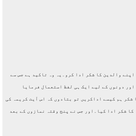
 اپنے والدین کا شکر ادا کرو۔یہ وہ تاکید ہے جس سے
 اور دونوں کے لیے ایک ہی لفظ استعمال فرمایا
 شکر ہم کیسے اداکریں تو بتادوں کہ اس آیت کریمہ کی
کا شکر ادا کیا۔اور جس نے پنج وقتہ نمازوں کے بعد