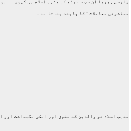
پارسی ہو،یا ان سب سے بڑھ کر مذہب اسلام ہی کیوں نہ ہ
معاشرتی معاملات ” کا پابند بناتا ہے ۔
مذہب اسلام تو والدین کے حقوق اور انکی نگہداشت اور ا