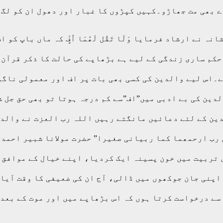
ے بھی مت جھاڑو۔کہیں کپڑوں کا غبار اور دھول ان کو لگ 
 نے ارشاد فرمایا وَلَا تَقُل لَھُمَا اُفٍّ کہ ماں باپ ک
 حکم ساری زندگی کے لیے ہے بڑھاپے کی حالت کا ذکر قرآن
ے۔اس لیے والدین کی کسی بھی بات پر اف اور معمولی ناگو
لدین کی بے ادبی میں”اف”سے کم درجہ ہوتا تو بھی حق جل
دین کے لئے دعائیں مانگتے رہیں اللہ رب العزت نے والدی
 رب ارحمھما کما ربیانی صغیرا” حضرت مولانا شبیر احمد
 تربیت میں خون پسینہ ایک کردیا، اپنے خیال کے موافق م
اپنی جان جوکھوں میں ڈالی، آج ان کی ضعیفی کا وقت آیا 
ے درخواست کرتا ہوں کہ اس بڑھاپے میں اور موت کے بعد ان