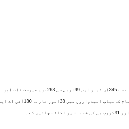
درجہ بندی کے اعتبار سے دیکھیں تو جنرل کوٹے سے 345ای ڈبلو ایس 99اوبی سی 263درج فہرست ذات اور
قبائل سے 72امید وار منتخب ہو کر آئے، ان تمام کامیاب امیدواروں میں 38امور خارجہ 0