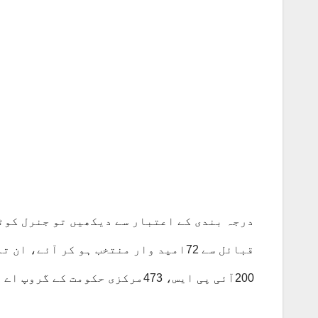
200آئی پی ایس، 473مرکزی حکومت کے گروپ اے اور 31گروپ بی کی خدمات پر لگائے جائیں گے۔