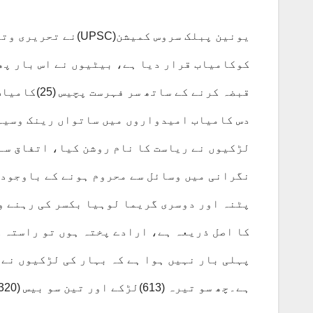
کوکامیاب قرار دیا ہے، بیٹیوں نے اس بار پھر
قبضہ کرنے ک
دس کامیاب امیدواروں میں ساتواں رینک وسیم 
لڑکیوں نے ریاست کا نام روشن کیا، اتفاق سے 
نگرانی میں وسائل سے محروم ہونے کے باوجود 
پٹنہ اور دوسری گریما لوہیا بکسر کی رہنے وا
کا اصل ذریعہ ہے، ارادے پختہ ہوں تو راستہ 
پہلی بار نہیں ہوا ہے کہ بہار کی لڑکیوں نے ٹ
ہے۔چھ سو تیرہ (613)لڑکے اور تین سو بیس (320)لڑکیوں اس بارکامیابی کا مزدہ سنایا گیا۔