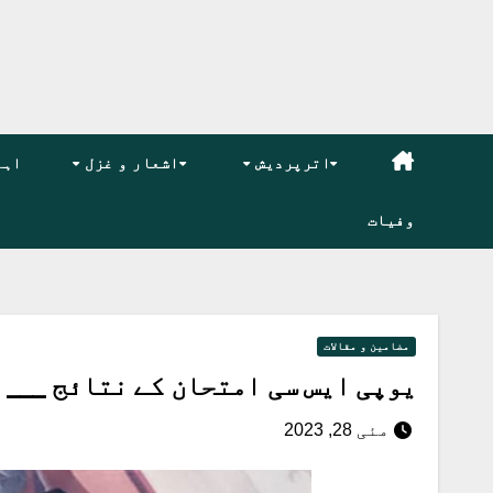
اترپردیش
اشعار و غزل
اہم
وفیات
مضامین و مقالات
یوپی ایس سی امتحان کے نتائج ___
مئی 28, 2023