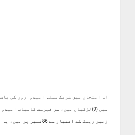
زبیر رینک کے اعتبار سے 86نمبر پر ہیں، یہ نتائج بہت تشفی بخش تو نہیں، لیکن بہترہیں۔