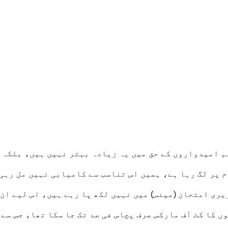
م امیدواروں کے حق میں یہ زیادہ بہتر نہیں ہیں، بلکہ 
م پر لگ رہا ہے، ہمیں اس تناسب سے کامیابی نہیں مل رہی
ری امتحان (مینس) میں نہیں لکھ پا رہے ہیں، اس لیے ان 
رہے ہیں۔2020میں ہمارے بچوں کا کٹ آف مارکس صرف پچاس فی صد تک جا سکا تھا، جس سے