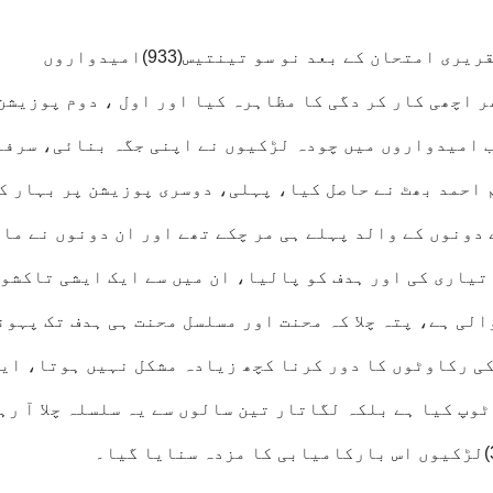
یونین پبلک سروس کمیشن(UPSC)نے تحریری وتقریری امتحان کے بعد نو سو تینتیس(933)امیدواروں
 اچھی کار کر دگی کا مظاہرہ کیا اور اول ، دوم پوزیشن
ے ساتھ سر فہرست پچیس (25)کامیاب امیدواروں میں چودہ لڑکیوں نے اپنی جگہ بنائی، س
احمد بھٹ نے حاصل کیا، پہلی، دوسری پوزیشن پر بہار ک
دونوں کے والد پہلے ہی مر چکے تھے اور ان دونوں نے ماں
تیاری کی اور ہدف کو پالیا، ان میں سے ایک ایشی تاکشو
لی ہے، پتہ چلا کہ محنت اور مسلسل محنت ہی ہدف تک پہون
کی رکاوٹوں کا دور کرنا کچھ زیادہ مشکل نہیں ہوتا، ای
وپ کیا ہے بلکہ لگاتار تین سالوں سے یہ سلسلہ چلا آ رہ