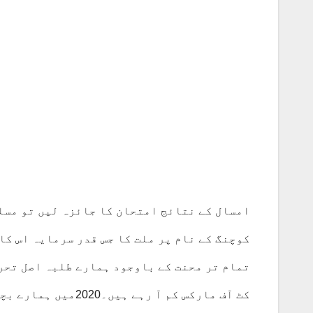
امسال کے نتائج امتحان کا جائزہ لیں تو مسل
کوچنگ کے نام پر ملت کا جس قدر سرمایہ اس کا
تمام تر محنت کے باوجود ہمارے طلبہ اصل تحری
کٹ آف مارکس کم آ 