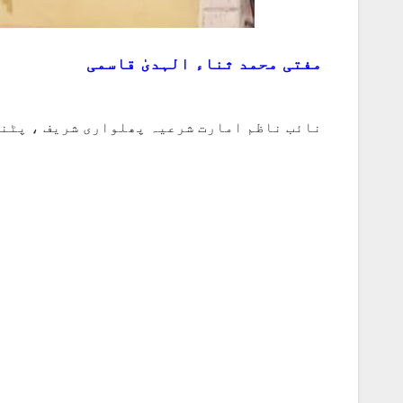
مفتی محمد ثناء الہدیٰ قاسمی
نائب ناظم امارت شرعیہ پھلواری شریف ، پٹن