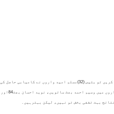
اس امتحان میں شریک مسلم امیدواروں کی بات کریں تو بتیس (32)مسلم امید واروں نے کامیابی حاصل
میں (9)لڑکیاں ہیں، سر فہرست کامیاب امیدواروں میں 