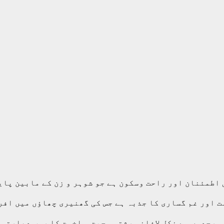
اطمئنان اور راحت وسکون ہے جو شوہر و زن کے مابین پایا
ت اور غم گساری کا جذبہ ہے جس کی گھنیری چھاؤں میں اف
ی سرحدوں سے نکل لافانی رشتہ محبت و اخوت کا روپ دھارتی