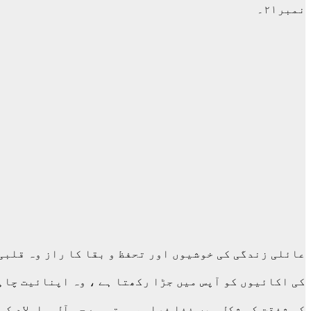
نمبر۲۱۔
عائلی زندگی کی خوشیوں اور تحفظ و بقا کا راز وہ قلبی 
کی اکائیوں کو آپس میں جڑا رکھتا ہے ، وہ اپنائیت چاہ
کی شفقت کی شکل میں غذا فراہم ہوتی ہے جو آل و اولاد ک