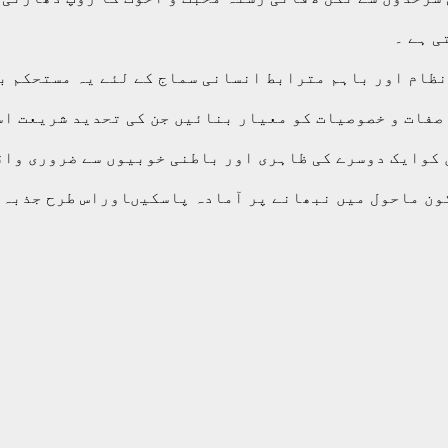
ی ہے ۔
نظام اور باہم مترابط انسانی سماج کے لئے یہ مستحکم ب
صفات و خصوصیات کو معیار بنائیں جن کی تحدید شریعت اسل
 کوایک دوسرے کی ظاہری اور باطنی خوبیوں سے ضروری واقف
ون ماحول میں نبھانے پر آمادہ پاسکیںاوراس طرح جذبہ 