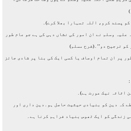
کو پسند کرو، اللہ تمہارا بھلا کرے)۔
 علیہ وسلم نے ان امور کی نشاں دہی کی ہے جو عام طور
کو ترجیح دو’’۔(شرح مسلم)
ور پر ان تمام اوصاف یا کسی ایک کی بنا پر شادی جائز
ن اثاثہ نیک عورت ہے)۔
رطے کہ دین کو بنیادی حیثیت حاصل ہو۔دین داری اور
ی زندگی کو ایک ٹھوس بنیاد فراہم کرنا ہے۔