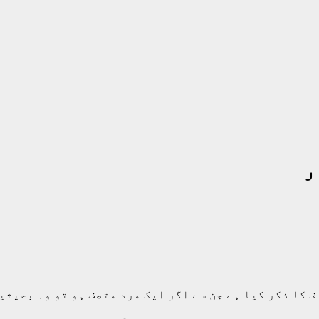
ر
ف کا ذکر کیا ہے جن سے اگر ایک مرد متصف ہو تو وہ بحیث