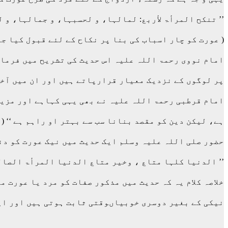
’’ تنکح المرأۃ لأربع: لمالہا، و لحسبہا، و جمالہا، و 
( عورت کو چار اسباب کی بنا پر نکاح کے لئے قبول کیا ج
امام نووی رحمۃ اللہ علیہ اس حدیث کی تشریح میں فرماتے
پر لوگوں کے نزدیک معیار قرارپاتے ہیں اور ان میں آخری
امام قرطبی رحمۃ اللہ علیہ نے بھی یہی کہاہے اور مزید 
ہے، لیکن دین کو مقصد بنانا سب سے بہتر او راہم ہے ‘‘ (المف
حضور صلی اللہ علیہ وسلم ایک حدیث میں نیک عورت کو دنی
’’ الدنیا کلہا متاع ، وخیر متاع الدنیا المرأۃ الصال
خلاصہ کلام یہ کہ حدیث میں مذکور صفات کو مرد یا عورت 
نیکی کے بغیر دوسری خوبیاںوقتی ثابت ہوتی ہیں اور اپ