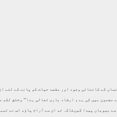
نساں کے کائناتی وجود اور مقصد حیات کو پانے کے لئے ا
مضمون میں کی ہے ، ارشاد باری تعالی ہے : ’’ وخلق لکم م
 سے بیویاں پیدا کیںتاکہ تم ان سے آرام پاؤ، اس نے تم