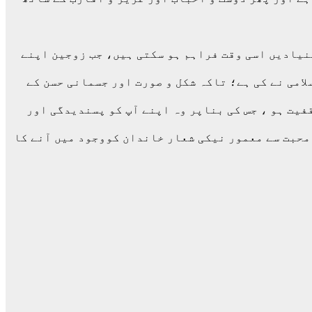
نیادیں اسی وقت فراہم ہو سکتی ہیں، جب زوجین اپنے
امی نے کی ہے؛ تاکہ شکل و صورت اور جسمانی حسن کے
یت ہو ، جس کی بناپر وہ اپنے آپ کو پسندیدگی اور
محبت سے معمور نیکی شعار خاندان کووجود میں آنے کا