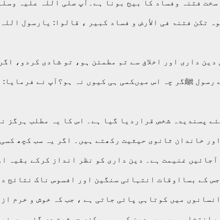
سخت فتنہ وفساد کا بیج بونا ہے۔آپ صلی اللہ علیہ وسلم
وہ تکن فتنۃ فی الأرض و فساد کبیر ، قالوا: یارسول اللہ 
ی دین داری اور اخلاق سے تم مطمئن ہو، تو شادی کردو، ا
رسول ﷺگر چہ اس میںکمی ہی کیوں نہ ہو؟آپ نے فرمایا: ا
لئے پسندیدہ شخص قراردیا گیا ہے۔ اس کا یہ مطلب ہرگز ن
اور خاندان ثانوی حیثیت رکھتے ہیں۔ اگر یہ سب کچھ کسی
آجائیں غنیمت ہے۔ دین داری کو نظر انداز کرکے بقیہ ا
س کے بسااوقات انتہائی سنگین اور افسوس ناک نتائج دی
نسانوں میں کوتاہی پائی جاتی ہے ، جب کہ خوش و خرم ازد
ے انتخاب میں بھی دین کو ہی مرکزی حیثیت دی گئی ہے۔نبی