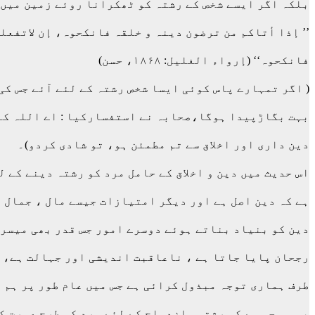
بلکہ اگر ایسے شخص کے رشتہ کو ٹھکرانا روئے زمین میں 
’’ إذا أتاکم من ترضون دینہ و خلقہ فانکحوہ، إن لاتفعل
فانکحوہ‘‘ (إرواء الغلیل: ۱۸۶۸، حسن)
( اگر تمہارے پاس کوئی ایسا شخص رشتہ کے لئے آئے جس ک
بہت بگاڑپیدا ہوگا،صحابہ نے استفسارکیا : اے اللہ کے 
دین داری اور اخلاق سے تم مطمئن ہو، تو شادی کردو)۔
اس حدیث میں دین و اخلاق کے حامل مرد کو رشتہ دینے کے 
ہے کہ دین اصل ہے اور دیگر امتیازات جیسے مال ، جمال 
دین کو بنیاد بناتے ہوئے دوسرے امور جس قدر بھی میسر 
رجحان پایا جاتا ہے ، ناعاقبت اندیشی اور جہالت ہے، ج
طرف ہماری توجہ مبذول کرائی ہے جس میں عام طور پر ہم ا
یہی و جہ ہے کہ رشتہء ازدواج کے لئے مرد کی طرح عورت ک