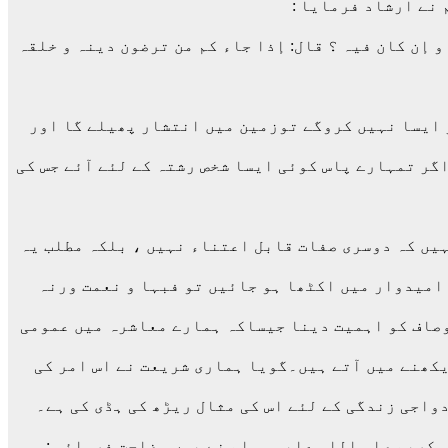
 نے ارشاد فرمایا :
و إن کان فیہ ؟ قال: إذا جاء کم من ترضون دینہ و خلقہ
گر ایسا نہیں کروگے توزمین میں انتشار پھیلے گا اور
گر تمہارے پاس کوئی ایسا شخص رشتہ کے لئے آئے جس کی
ہیں کہ دوسری صفات قابل اعتناء نہیں ، بلکہ مطلب یہ
 امیدوار میں اکٹھا ہو جائیں تو فبہا و نعمت ورنہ
وصاف کو اہمیت دینا جیساکہ ہمارے معاشرہ میں عمومی
کھنے میں آتے ہیں۔گویا ہماری شریعت نے اس امر کی
واجی زندگی کے لئے اس کی مثال ریڑھ کی ہڈی کی ہے۔
 کریم صلی اللہ علیہ وسلم نے یوں وضاحت فرمائی :