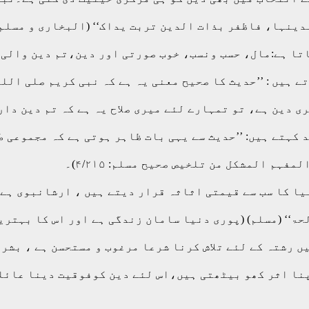
لدینہا، فاظفر بذات الدین تربت یداک‘‘ (البخاری و مسلم)
اتا ہے:مال، حسب ونسب، خوب صورتی اور دین،تم دین والی 
 ہیں : ’’حدیث کا صحیح معنی یہ ہے کہ نبی کریم صلی اللہ
 دین ہے، تو تمہارے لئے میری صلاح یہ ہے کہ تم دین دار 
کہتے ہیں: ’’حدیث سے یہی بات ظاہر ہوتی ہے کہ مجموعی ط
ہم المشکل من تلخیص صحیح مسلم: ۴/۲۱۵)۔
ا کا سب سے قیمتی اثاثہ قرار دیتے ہیں ، ارشانبوی ہے :
حۃ‘‘ (مسلم) (پوری دنیا سامان زندگی ہے اور اس کا بہتری
میں رشتہ کے لئے تلاش کرنا شرعا مرغوب و مستحسن ہے ، بش
نا اثر کھو بیٹھتی ہیں،اس لئے دین کوفوقیت دینا عائل