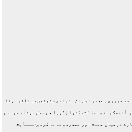
ز حد ضروری ہے،در اصل ان بنیادی ستونوںپر قائم رہتا
ن أنفسکم أزواجا لتسکنوا إلیہا ، وجعل بینکم مودۃ و
ہارے درمیان محبت اور ہمدردی قائم کردی) ـــآیت