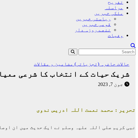
تفریح
مراسلہ
ملکی خبریں
ریاستی خبریں
قومی خبریں
ننھے روزہ دار
وفیات
حالات حاضرہ (تجزیاتی)
مضامین و مقالات
شریک حیات کے انتخاب کا شرعی معیا
جون 7, 2023
تحریر : محمد نعمت اللہ ادریس ندوی
نبی کریم صلی اللہ علیہ وسلم نے ایک حدیث میں ان اوصا