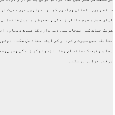
ساتھ پوری انسانی برادری کو اپنے باہوں میں سمیٹ لیت
لیکن خوش و خرم عائلی زندگی ،محفوظ و مامون خاندانی 
شریک حیات کے انتخاب میں ذمہ داری کا ثبوت دیںاور ان 
مقابلہ میں سیرت و کردار کو اپنا مقام مل سکے ، دونوں
رضا و رغبت کے ساتھ اس رشتہ ازدواج کو زندگی بھر پرسک
موقعہ فراہم ہو سکے۔