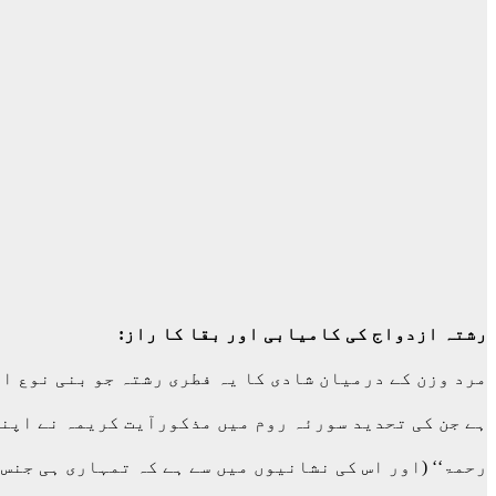
رشتہ ازدواج کی کامیابی اور بقا کا راز:
مرد وزن کے درمیان شادی کا یہ فطری رشتہ جو بنی نوع ا
ہے جن کی تحدید سورئہ روم میں مذکورآیت کریمہ نے اپنے 
رحمۃ‘‘ (اور اس کی نشانیوں میں سے ہے کہ تمہاری ہی جنس