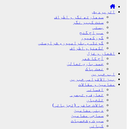
اترپردیش
سدھارتھ نگر و اطراف
سنت کبیر نگر
بستی
مہراج گنج
گورکھپور
گونڈہ، بلرامپور، شراوستی
لکھنؤ و اطراف
اشعار و غزل
آج کا شعر
حمد باری تعالیٰ
نعت پاک
اہم خبریں
بین الاقوامی خبریں
مضامین و مقالات
افسانہ
تعارف و تبصرہ
تلخیاں
حالات حاضرہ (تجزیاتی)
دینی مضامین
سماجی مضامین
سیرت وشخصیات
کہانی