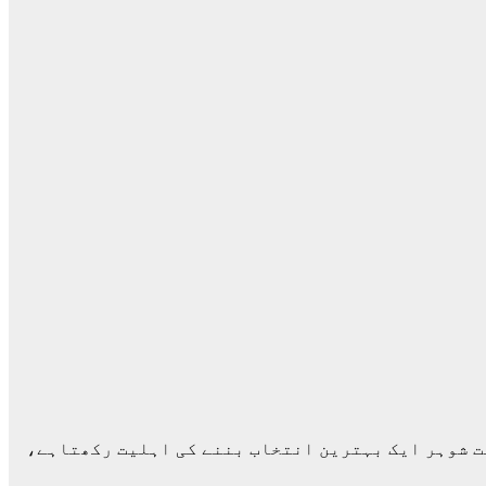
یت شوہر ایک بہترین انتخاب بننے کی اہلیت رکھتاہے،