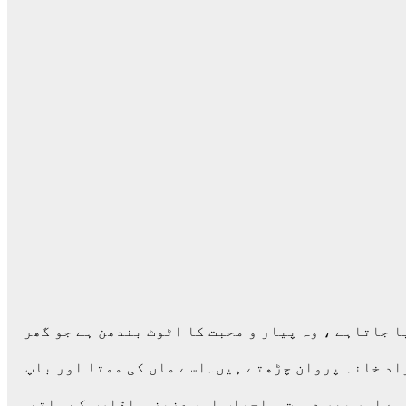
 جاتاہے ، وہ پیار و محبت کا اٹوٹ بندھن ہے جو گھر
راد خانہ پروان چڑھتے ہیں۔اسے ماں کی ممتا اور باپ
 ہے اور پھر دوست و احباب اور عزیز و اقارب کے ساتھ