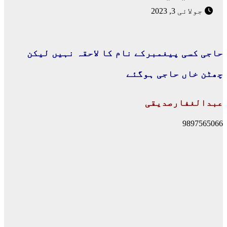
جولائی 3, 2023
حاجی کسی پیغمبرکے نام کا لاحقہ نہیں لیکن
چھٹن خاں حاجی ہوگئے
عبدالغفارصدیقی
9897565066