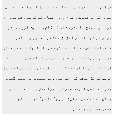
خواہش اس کے ذریعہ کیے گئے نیک عمل کو ضائع کردیتی
ہے ۔اگر یہ شہرت و نام وری انسان کے کاموں کے عوض از
خود ہو،سماج یا حکومت اس کے کام سے خوش اور متاثر
ہوکر از خود اس کو اعزاز عطا کرے ،اور وہ بادل
ناخواستہ اس کو اللہ سے ڈرتے ہوئے قبول کرے تو کوئی
حرج نہیں ،لیکن دور حاضر میں تو اس کے حصول کے لیے
لوگ سازشیں تک کرنے لگے ہیں ،اپنے ہی پیسوں کے پھول
خرید کر گل پوشی کراتے ہیں ،جو معیوب ہی نہیں گناہ
بھی ہے ۔اسی فہرست میں ایک برا عمل یہ ہے کہ ہمارے
یہاں جو لوگ حج کرلیتے ہیں ’’حاجی ‘‘ ان کے نام کا
لازمی حصہ بن جاتا ہے۔