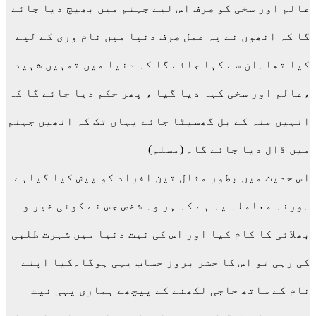
عالم اور سخی کو صرف اس لیے جہنم میں بھیج دیا جائے
گا کہ انھوں نے یہ عمل صرف دنیا میں نام وری کے لیے
کیا تھا۔ان سے کہا جائے گا کہ دنیا میں تمہیں شہید
،عالم اور سخی کہہ دیا گیا ، پھر حکم دیا جائے گا کہ
انہیں منہ کے بل گھسیٹا جائے یہاں تک کہ انھیں جہنم
میں ڈال دیا جائے گا۔ (مسلم)
اس حدیث میں بطور مثال تین افراد کو پیش کیا گیاہے
۔ورنہ معاملہ یہ ہے کہ ہر وہ شخص جس نے کوئی خیر و
بھلائی کا کام کیا اور اس کی نیت دنیا میں شہرت طلبی
کی رہی تو اس کا حشر بروز حساب یہی ہوگا۔کیا اپنے
نام کے ساتھ حاجی لکھنے کے پیچھے ہماری یہی نیت