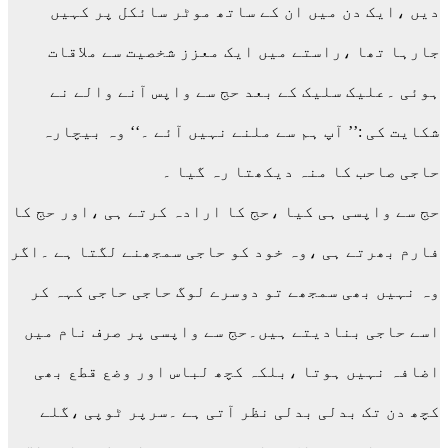
دیں ،ایک دن میں ان کے ساتھ موٹر سائکل پر کہیں
جارہا تھا ،راستے میں ایک معزز شخصیت سے ملاقات
ہوئی ۔علیک سلیک کے بعد حج سے واپس آنے والے نے
شکایت کی :’’ آپ ہم سے ملنے نہیں آئے ۔‘‘ وہ بیچارہ
حاجی صاحب کا منہ دیکھتا رہ گیا ۔
حج سے واپسی ہی کیا ،حج کا ارادہ کرتے ہی ،اور حج کا
فارم بھرتے ہی ،وہ خود کو حاجی سمجھنے لگتا ہے ۔اگر
وہ نہیں بھی سمجھے تو دوسرے لوگ حاجی حاجی کہہ کر
اسے حاجی بنادیتے ہیں۔حج سے واپسی پر صرف نام میں
اضافہ نہیں ہوتا ،بلکہ کچھ لباس اور وضع قطع بھی
کچھ دن تک بدلی بدلی نظر آتی ہے ۔سرپر ٹوپی ،گلے