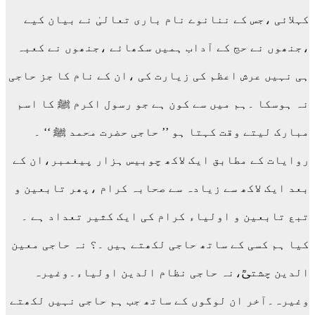
کہلائی ،جس کے ننانوے نام باری تعالیٰ نے بیان کیے
،جنھوں نے حج کے آداب ہمیں سکھائے ،جنھوں نے کعبہ
ہی نہیں عرش اعظم کی زیارت کی ،ان کے نام کا جز حاجی
نہ ہوسکا ۔ہم میں سے کون ہے جو رسول اکرم ﷺ کا اسم
مبارک لیتے وقت کہتا ہو ’’ حاجی حضرت محمد ﷺ ‘‘ ۔
روایات کے مطابق ایک لاکھ چوبیس ہزار پیغمبر،ان کے
بعد ایک لاکھ سے زیادہ سے صحابہ کرام ،پھر تابعین و
تبع تابعین و اولیاء کرام کی ایک کثیر تعداد ہے ۔
کیا ہم کسی کے ساتھ حاجی لکھتے ہیں ۔؟ نہ حاجی معین
الدین چشتیؒ،نہ حاجی نظام الدین اولیاء۔وغیرہ
وغیرہ۔آخر ان لوگوں کے ساتھ جب ہم حاجی نہیں لکھتے