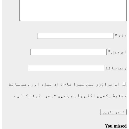
نام
*
ای میل
*
ویب‌ سائٹ
اس براؤزر میں میرا نام، ای میل، اور ویب سائٹ
محفوظ رکھیں اگلی بار جب میں تبصرہ کرنے کےلیے۔
You missed