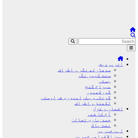
اترپردیش
سدھارتھ نگر و اطراف
سنت کبیر نگر
بستی
مہراج گنج
گورکھپور
گونڈہ، بلرامپور، شراوستی
لکھنؤ و اطراف
اشعار و غزل
آج کا شعر
حمد باری تعالیٰ
نعت پاک
اہم خبریں
بین الاقوامی خبریں