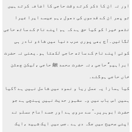
اور نہ ان کا ذکر کرتے وقت حاجی کا اضافہ کرتے ہیں
تو پھر ان کے قدموں کی دھول ،ہم جیسے ایرا غیرا
نتھو خیرا کو کیا حق ہے کہ ہم اپنے نام کے ساتھ حاجی
لگائیں۔آج بھی پوری عرب دنیا میں شاذو نادر ہی
کوئی اپنے نام کے ساتھ حاجی لکھتا ہو۔یعنی نہ حضرت
ابراہیم ؑ حاجی ،نہ حضرت محمد ﷺ حاجی ،لیکن چھٹن
خاں حاجی ہوگئے۔
کیا ہمارا یہ عمل ریا و نمود میں شامل نہیں ہے ؟کیا
ہمیں اس باب میں وہ مشہور حدیث نہیں پہنچی ہے جو
حضرت ابوہریرہ ؓ سے مروی ہے اور جسے امام مسلم نے
اپنی صحیح میں جگہ دی ہے ۔جس میں ایک شہید ،ایک