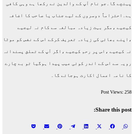
پہنچے گا۔جو نام آپ کے والدین نے رکھا ہے وہی کافی
ہے۔احتراماً دوسروں کے لیے جناب یا صاحب کا اضافہ
کیجیے ،مگر بہت زیادہ مبالغہ سے کام نہ لیجیے
،اپنے بھائی کی زیادہ تعریف کرکے اس کے نفس کو موٹا
نہ کیجیے ،اس پر رحم کیجیے ،اگر آپ کے تملق پسندانہ
رویہ سے اس کے اندر کوئی عیب پیدا ہوگیا تو بے چارے
کا نامہ اعمال اکارت ہوجائے گا۔
Post Views:
258
Share this post:
Share
Share
Share
Share
Share
Share
Share
Share