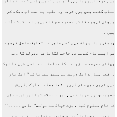
میں عرفاتی رومال ،ہاتھ میں تسبیح اسی کے ساتھ اگر
جناب گنجے بھی ہوں تویہ وہ حلیہ ہے جسے آپ دیکھ کر
پہچان لیجیے گا کہ محترم حج کا فریضہ ادا کرکے آئے
ہیں ۔
برصغیر ہندوپاک میں کسی حاجی سے تعارف حاصل کیجیے
تو اپنے نام کے ساتھ حاجی لگانا نہ بھولے گا ۔یہ
پچانوے فیصد سے زیادہ کا معاملہ ہے ۔اسی طرح کا ایک
واقعہ ہمارے ایک دوست نے ہمیں سنایا کہ’’ ایک بار
میں ٹرین میں سفر کررہا تھا ،سامنے ایک باریش
شخصیت جلوہ فرما تھی ،میں نے سلام کیا اور ان سے ان
کا نام معلوم کیا ،بڑے تپاک سے بولے:’’ حاجی ۔۔۔۔۔‘‘
۔انھوں نے جوابا ًمیری جانب استفامیہ نظروں سے