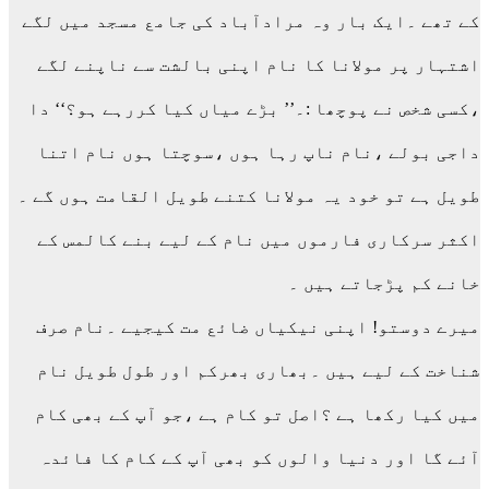
کے تھے ۔ایک بار وہ مرادآباد کی جامع مسجد میں لگے
اشتہار پر مولانا کا نام اپنی بالشت سے ناپنے لگے
،کسی شخص نے پوچھا :۔’’ بڑے میاں کیا کررہے ہو؟‘‘ دا
داجی بولے ،نام ناپ رہا ہوں ،سوچتا ہوں نام اتنا
طویل ہے تو خود یہ مولانا کتنے طویل القامت ہوں گے ۔
اکثر سرکاری فارموں میں نام کے لیے بنے کالمس کے
خانے کم پڑجاتے ہیں ۔
میرے دوستو! اپنی نیکیاں ضائع مت کیجیے ۔نام صرف
شناخت کے لیے ہیں ۔بھاری بھرکم اور طول طویل نام
میں کیا رکھا ہے ؟اصل تو کام ہے ،جو آپ کے بھی کام
آئے گا اور دنیا والوں کو بھی آپ کے کام کا فائدہ