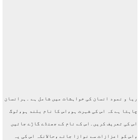
ریا و نمود انسان کی خواہشات میں شامل ہے ۔ہرانسان
چاہتا ہے کہ اس کی شہرت ہو،اس کا نام بلند ہو،لوگ
اس کی تعریف کریں۔اس کے نام کے جھنڈے گاڑے جائیں
،اس کو اعزازات سے نوازا جائے ،حالانکہ اس کی یہ