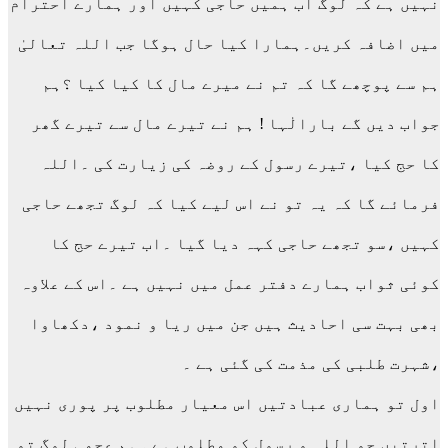
نہیں ہے کہ لوگ اب ہمیں حاجی کہیں اور ہمارے احترام
میں اضافہ کریں۔ہمارا کیا حال ہوگا جب اللہ تعالیٰ
ہم سے پوچھے گا کہ تم نے میرے مال کا کیا کیا ؟ہم
جواب دیں گے بارالٰہا ! ہم نے تیرے مال سے تیرے گھر
کا حج کیا ،تیرے رسول کے روضہ کی زیارت کی ۔اللہ
فرمائے گا کہ یہ تو نے اس لیے کیا کہ لوگ تجھے حاجی
کہیں ،سو تجھے حاجی کہہ دیا گیا ۔اب تیرے حج کا
کوئی ثواب ہمارے دفتر عمل میں نہیں ہے ۔اس کے علاوہ
بھی بہت سی احادیث ہیں جن میں ریا و نمود ،دکھاوا
،شہرت طلبی کی مذمت کی گئی ہے ۔
اول تو ہماری عبادتیں اس معیار مطلوب پر پوری نہیں
اترتیں جو اللہ و رسول کو مطلوب ہے ۔ہم عجمی لوگ تو