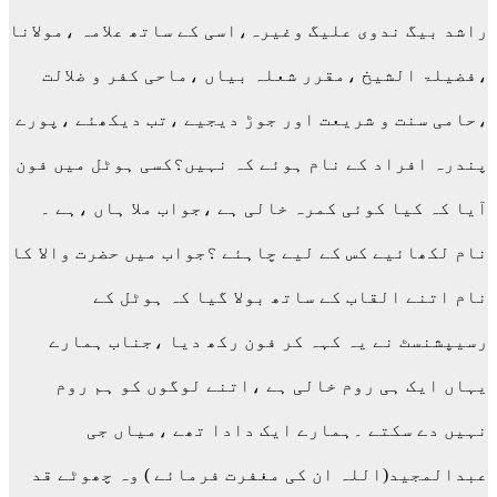
راشد بیگ ندوی علیگ وغیرہ،اسی کے ساتھ علامہ ،مولانا
،فضیلۃ الشیخ ،مقرر شعلہ بیاں ،ماحی کفر و ضلالت
،حامی سنت و شریعت اور جوڑ دیجیے ،تب دیکھئے ،پورے
پندرہ افراد کے نام ہوئے کہ نہیں؟کسی ہوٹل میں فون
آیا کہ کیا کوئی کمرہ خالی ہے ،جواب ملا ہاں ،ہے ۔
نام لکھائیے کس کے لیے چاہئے ؟جواب میں حضرت والا کا
نام اتنے القاب کے ساتھ بولا گیا کہ ہوٹل کے
رسیپشنسٹ نے یہ کہہ کر فون رکھ دیا ،جناب ہمارے
یہاں ایک ہی روم خالی ہے ،اتنے لوگوں کو ہم روم
نہیں دے سکتے ۔ہمارے ایک دادا تھے ،میاں جی
عبدالمجید(اللہ ان کی مغفرت فرمائے ) وہ چھوٹے قد