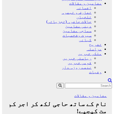
مضامین و مقالات
افسانہ
تعارف و تبصرہ
تلخیاں
حالات حاضرہ (تجزیاتی)
دینی مضامین
سماجی مضامین
سیرت وشخصیات
کہانی
تفریح
مراسلہ
ملکی خبریں
ریاستی خبریں
قومی خبریں
ننھے روزہ دار
وفیات
مضامین و مقالات
نام کے ساتھ حاجی لکھ کر اجر کم
مت کیجیے!