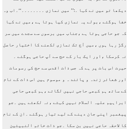
دیکھا تو میں نے کہا ۔:’’ میں نمازی ۔۔۔۔۔۔۔۔‘‘۔اب وہ
خفا ہوگئے ،بولے یہ نمازی کیا ہوتا ہے ،میں نے کہا
کہ جو حاجی ہوتا ہے ،جناب میں برسوں سے سجدے میں سر
رگڑ رہا ہوں ،میں آج تک نمازی لکھنے کا اختیار حاصل
نہ کرسکا ،اور ایک بار کے حج سے آپ حاجی ہوگئے ۔
حیرت اس بات پر ہے کہ جس ذات اقدس سے حج کی رسومات
اور شعائر زندہ و پائند ہ و موسوم ہیں اس ذات کے نام
کے ساتھ ہم کبھی حاجی نہیں لگاتے ،ہم کبھی حاجی
ابراہیم علیہ السلام نہیں کہتے ،نہ لکھتے ہیں ۔جو
پیغمبر اپنی جان دینے کے لیے تیار ہوگئے ۔ان کے نام
کا لاحقہ حاجی نہیں بن سکا ۔جو ذات خاتم النبیئین