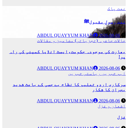
نعت پاک
نعتِ رسولِ مقبولﷺ
ABDUL QUAYYUM KHAN
2026-08-06
حالات حاضرہ (تجزیاتی)
مضامین و مقالات
بھارت کی موجودہ حکومت،ایسٹ انڈیا کمپنی کی راہ
پر!
ABDUL QUAYYUM KHAN
2026-08-06
اہم خبریں
ریاستی خبریں
سرکاری اردو تعلیم کا نظام بے حسی کے باعث شدید
بحران کا شکار
ABDUL QUAYYUM KHAN
2026-08-06
اشعار و غزل
غزل