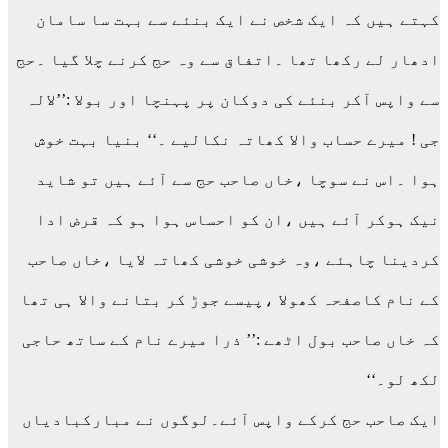
کہتے ہیں کہ ایک شخص نے ایک بنئے سے بہت سا سامان
ادھار لے رکھا تھا ۔اتفاق سے وہ حج کرنے چلا گیا ۔حج
سے واپس آکر بنئے کی دوکان پر پہنچا اور بولا :’’لالہ
جی ! میرے حساب والا کھاتہ نکالیے ۔‘‘ بنیا بہت خوش
ہوا ۔اس نے سوچا ،خاں صاحب حج سے آئے ہیں تو شاید
نیک ہوکر آئے ہیں ،ان کو احساس ہوا ہو کہ قرض ادا
کردینا چاہئے ،وہ خوشی خوشی کھاتہ لایا ،خاں صاحب
کے نام کاصفحہ کھولا ،پیسے جوڑ کر بتانے والا ہی تھا
کہ خاں صاحب بول اٹھے :’’ ذرا میرے نام کے ساتھ حاجی
لکھ لو۔‘‘
ایک صاحب حج کرکے واپس آئے۔لوگوں نے مبارکبادیاں