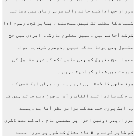
دوران حج اداکیے جانے والے عربی زبان میں دعائیہ
کلمات کا مطلب تک نہیں سمجھتے ، بظاہر کچھ رسوم ادا
کرکے آجاتے ہیں ۔نہیں معلوم بارگاہ ایزدی میں حج
مقبول بھی ہوتا ہے کہ نہیں ،دوسری طرف ہم خواہ
مخواہ حج مقبول کو بھی حاجی لکھ کر غیر مقبول کی
فہرست میں شمار کرادیتے ہیں ۔
صرف حاجی کا لاحقہ ہی نہیں ہمارے یہاں ایک شخص کے
نام کے ساتھ اتنے القاب و آداب جوڑ دیے جاتے ہیں کہ
وہ ایک پوری جماعت کے برابر نظر آتا ہے ۔پہلے
مرزا،پھر دوتین اجزا پر مشتمل نام ،اس کے بعد ڈگری
کو ظاہر کرنے والا نام مثال کے طور پر مرزا محمد