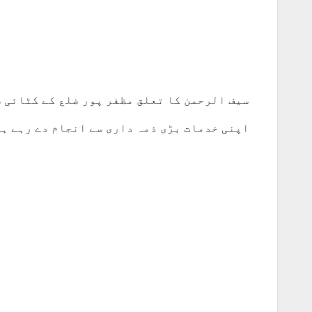
سیف الرحمن کا تعلق مظفر پور ضلع کے کٹائی س
اپنی خدمات بڑی ذمہ داری سے انجام دے رہے ہی