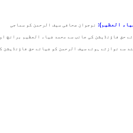
یاء العظیم):
نوجوان صحافی سیف الرحمن کو سماجی
ے حق فاؤنڈیشن کی جانب سے محمد ضیاء العظیم برانچ او
د سے نوازتے ہوئے سیف الرحمن کو ضیائے حق فاؤنڈیشن ک