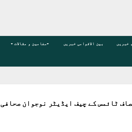
 خبریں
بین الاقوامی خبریں
مضامین و مقالات
صاف ٹائمس کے چیف ایڈیٹر نوجوان صحافی 