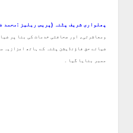
پھلواری شریف پٹنہ (پریس ریلیز :محمد ض
ومعاشرتی، اور صحافتی خدمات کی بنا پر ضیائ
ضیائے حق فاؤنڈیشن پٹنہ کے ہاتھ اعزازیہ سن
ممبر بنایا گیا ۔