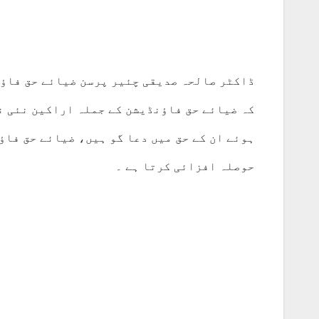
ڈاکٹر صالحہ صدیقی چئیر پرسن ضیائے حق فاؤن
کہ ضیائے حق فاؤنڈیشن کے جملہ اراکین نئی ن
ہوئے ان کے حق میں دعا گو ہیں، ضیائے حق فاؤ
حوصلہ افزائی کرتا ہے ۔