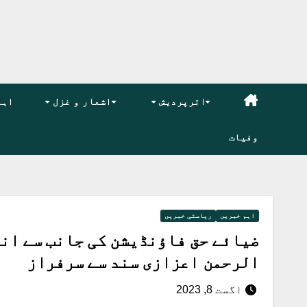
اترپردیش
اشعار و غزل
اہم
وفیات
اہم خبریں
ریاستی خبریں
ضیائے حق فاؤنڈیشن کی جانب سے ان
الرحمن اعزازی سند سے سرفراز
اگست 8, 2023