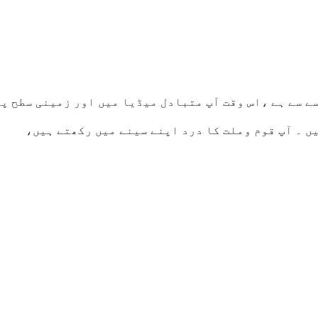
ے سے ہے ،اس وقت آپ متبادل میڈیا میں اور زمینی سطح پر
ں ۔ آپ قوم وملت کا درد اپنے سینے میں رکھتے ہیں،