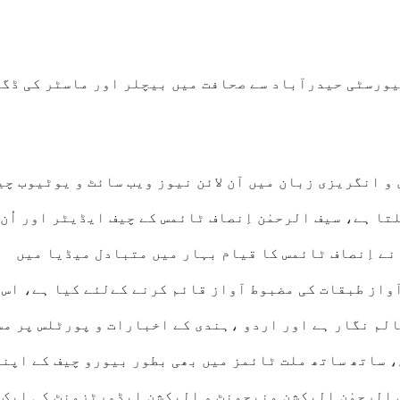
یورسٹی حیدرآباد سے صحافت میں بیچلر اور ماسٹر کی ڈگ
 و انگریزی زبان میں آن لائن نیوز ویب سائٹ و یوٹیوب چی
تا ہے، سيف الرحمٰن اِنصاف ٹائمس کے چیف ایڈیٹر اور اُن 
نے اِنصاف ٹائمس کا قیام بہار میں متبادل میڈیا میں
از طبقات کی مضبوط آواز قائم کرنے کےلئے کیا ہے، اس 
الم نگار ہے اور اردو ،ہندی کے اخبارات و پورٹلس پر م
ساتھ ساتھ ملت ٹائمز میں بھی بطور بیورو چیف کے اپنی
ف الرحمٰن الیکشن منیجمنٹ و الیکشن ایڈورٹزمنٹ کی ایک