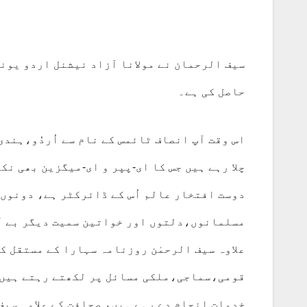
سیف الرحمان نے مولانا آزاد نیشنل اردو یون
حاصل کی ہے۔
اس وقت آپ انصاف ٹائمس کے نام سے اُردُو،ہندی
چلا رہے ہیں جس کا ای-پپر و ای-میگزین بھی نکل
دوست افتخار عالم اُس کے ڈائرکٹر ہے، دونوں 
مسلمانوں،دلتوں اور خواتین سمیت دیگر بے آو
علاوہ سیف الرحمٰن روزنامہ سہارا کے مستقل ک
قومی،سماجی،ملکی مسائل پر لکھتے رہتے ہیں، 
خدمات انجام دے رہے ہیں، صحافت کے علاوہ سی