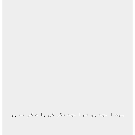
بہت ا نچے ہو تم انچے نگر کی با ت کر تے ہو