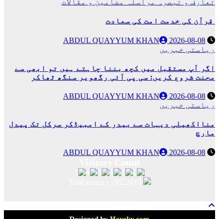
تعارف و تبصرہ
مراسلہ
مضامین و مقالات
قرآن کی خدمت امت کی سعادت
ABDUL QUAYYUM KHAN
2026-08-08
ریاستی خبریں
اگر آپ مستقبل میں کچھ بننا چاہتے ہیں تو ابھی سے
محنت شروع کریں: سی پی آئی رگھویر سنگھ ٹھاکر
ABDUL QUAYYUM KHAN
2026-08-08
ریاستی خبریں
منااکھیلی دیہات سے بیدر کے امبیڈکر سرکل تک پیدل
مارچ
ABDUL QUAYYUM KHAN
2026-08-08
Total views : 13022019
Designed by
Haysky.com