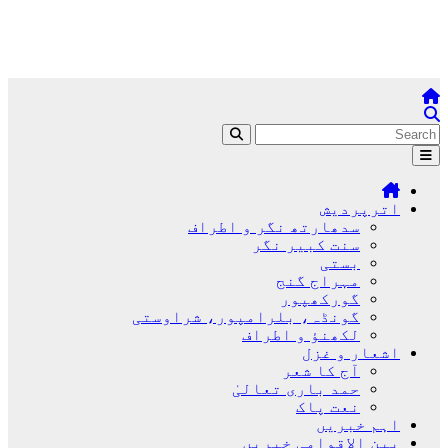
اترپردیش
سدھارتھ نگر و اطراف
سنت کبیر نگر
بستی
مہراج گنج
گورکھپور
گونڈہ، بلرامپور، شراوستی
لکھنؤ و اطراف
اشعار و غزل
آج کا شعر
حمد باری تعالیٰ
نعت پاک
اہم خبریں
بین الاقوامی خبریں