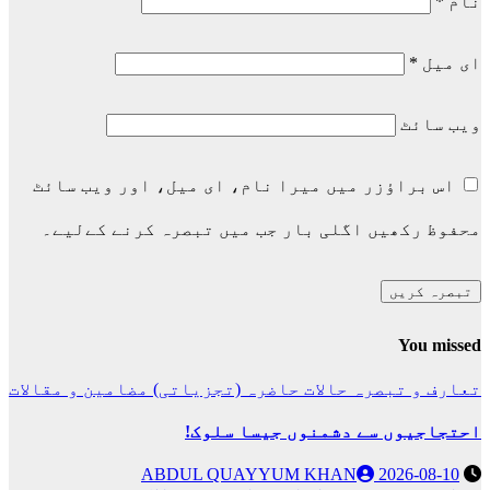
نام
*
ای میل
*
ویب‌ سائٹ
اس براؤزر میں میرا نام، ای میل، اور ویب سائٹ
محفوظ رکھیں اگلی بار جب میں تبصرہ کرنے کےلیے۔
You missed
تعارف و تبصرہ
حالات حاضرہ (تجزیاتی)
مضامین و مقالات
احتجاجیوں سے دشمنوں جیسا سلوک!
ABDUL QUAYYUM KHAN
2026-08-10