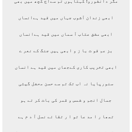
مگر دانشورو! کہتاہوں تم سےآج کچھ میں بھی
ابھی زندان آشوب جہاں میں قید ہےانساں
ابھی مشق عتاب آ سماں میں قید ہےانساں
بز عم قو ت با ز و ابھی ہیں جنگ کے نعر ے
ابھی تخریب کاری کےجھاں میں قید ہے انساں
سنورپایا نہ اب تک تم سے حسن محفل گیتی
جمال انجم و شمس و قمر کی بات کر تے ہو
تمھا ر ا مد عا تو ا ر تقا ئے نسل آ د م ہے