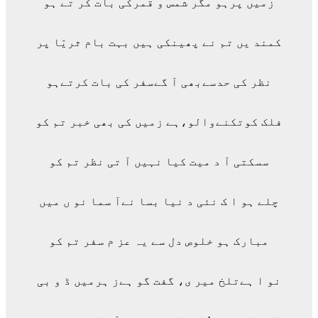
زمیں پرہو مگر شمس و قمرکی بات کر تے ہو
کمند یں تم نے پھینکی ہیں بہت بام ثریّا پر
نظر کی حدسےبھی آ گےسفر کی بات کرتےہو
فلک کوتکنےوالو،ہے زمیں کی بھی خبر تم کو
سسکتی آ د میت کیا نہیں آ تی نظر تم کو
چلے ہو ا ک نئی د نیا بسا نےآ سما نو ں میں
مبارک ہو خلوص دل سے یہ عز م سفر تم کو
نو ا ہےتلخ میر ی، گفت گو ہےز ہرمیں ڈ و بی