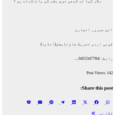
مگر کیا تم کبھی نوع بشر کی با ت کرتے ہو ؟
انس مسرور انصاری
قومی اردو تحریک فاؤنڈیشن(انڈیا)
رابطہ/9453347784…
Post Views:
142
Share this post:
Share
Share
Share
Share
Share
Share
Share
Share
پوسٹوں
on
on
on
on
on
on
on
on
کلام نور