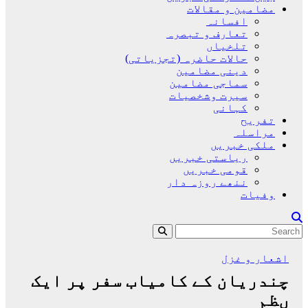
مضامین و مقالات
افسانہ
تعارف و تبصرہ
تلخیاں
حالات حاضرہ (تجزیاتی)
دینی مضامین
سماجی مضامین
سیرت وشخصیات
کہانی
تفریح
مراسلہ
ملکی خبریں
ریاستی خبریں
قومی خبریں
ننھے روزہ دار
وفیات
اشعار و غزل
چندریان کے کامیاب سفر پر ایک
ںظم