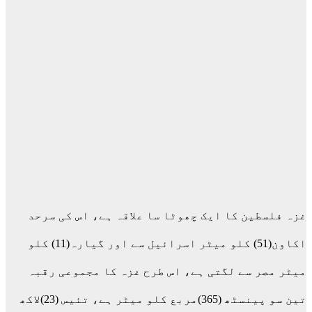
غزہ فلسطین کا ایک چھوٹا سا علاقہ ہے، اس کی سرحد
اکاون(51) کلو میٹر اسرائیل سے اور گیارہ(11) کلو
میٹر مصر سے لگتی ہے، اس طرح غزہ کا مجموعی رقبہ
تین سو پینسٹھ (365)مربع کلو میٹر ہے، تئیس (23)لاکھ