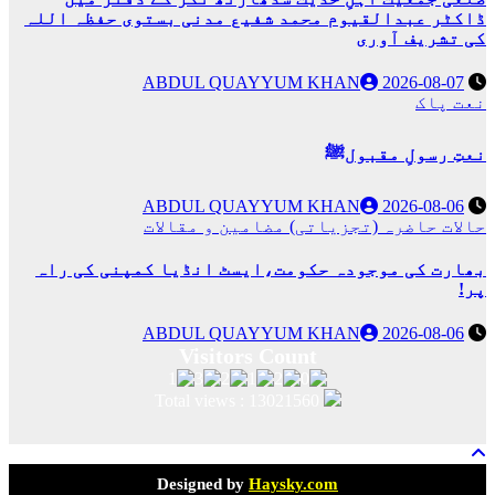
ڈاکٹر عبدالقیوم محمد شفیع مدنی بستوی حفظہ اللہ
کی تشریف آوری
ABDUL QUAYYUM KHAN
2026-08-07
نعت پاک
نعتِ رسولِ مقبولﷺ
ABDUL QUAYYUM KHAN
2026-08-06
حالات حاضرہ (تجزیاتی)
مضامین و مقالات
بھارت کی موجودہ حکومت،ایسٹ انڈیا کمپنی کی راہ
پر!
ABDUL QUAYYUM KHAN
2026-08-06
Total views : 13021560
Designed by
Haysky.com