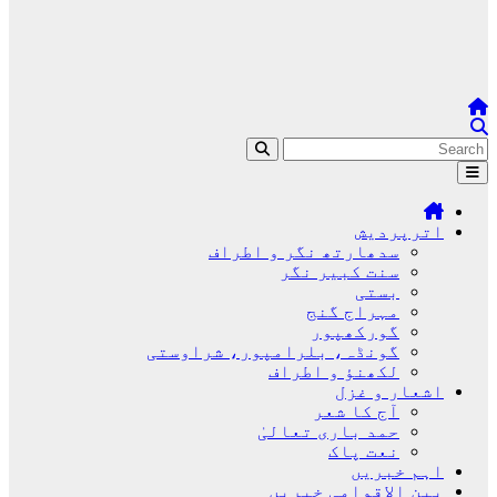
اترپردیش
سدھارتھ نگر و اطراف
سنت کبیر نگر
بستی
مہراج گنج
گورکھپور
گونڈہ، بلرامپور، شراوستی
لکھنؤ و اطراف
اشعار و غزل
آج کا شعر
حمد باری تعالیٰ
نعت پاک
اہم خبریں
بین الاقوامی خبریں