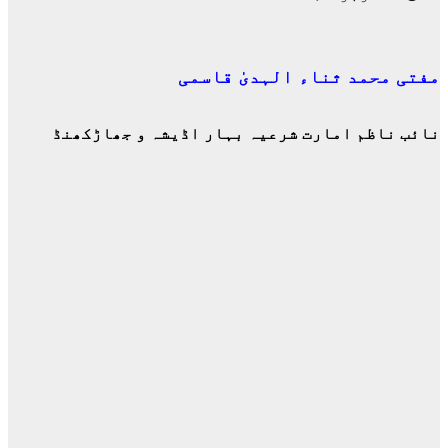
مفتی محمد ثناء الہدیٰ قاسمی
نائب ناظم امارت شرعیہ بہار اڈیشہ و جھاڑکھنڈ