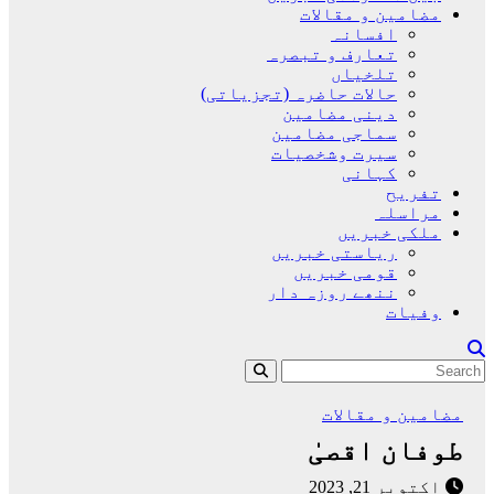
مضامین و مقالات
افسانہ
تعارف و تبصرہ
تلخیاں
حالات حاضرہ (تجزیاتی)
دینی مضامین
سماجی مضامین
سیرت وشخصیات
کہانی
تفریح
مراسلہ
ملکی خبریں
ریاستی خبریں
قومی خبریں
ننھے روزہ دار
وفیات
مضامین و مقالات
طوفان اقصیٰ
اکتوبر 21, 2023