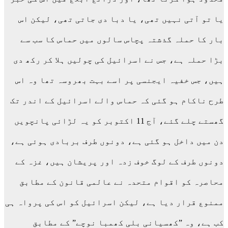
یا تو آتی نہیں تھی، یا دبا دی جاتی تھی، لیکن اس
بار کا حملہ گذشتہ پچاس سالوں میں حماس کا سب سے
بڑا حملہ ہے، جس نے اسرائیل کی چولیں ہلا کر رکھ دی
ہیں، جس خفیہ ایجنسی پر اسے بہت بھروسہ تھا وہ اس
طرح ناکام ہو گئی کہ حماس والے اسرائیل کے اندر تک
گھستے چلے گئے، آج 11 اکتوبر کو یہ لڑائی پانچویں
دن میں داخل ہو گئی ہے، دونوں طرف بربادی ہوئی ہے،
دونوں طرف کے لوگ خوف زدہ اور پریشان ہیں، غزہ کے
محاصرہ کو اقوام متحدہ نے عالمی قانون کے مطابق
ممنوع قرار دیا ہے، لیکن اسرائیل کو اس کی پرواہ ہی
کب ہے، وہ ”کھسیانی بلی کھمبا نوچے” کے مطابق