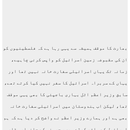
بھارت کا موقف ہمیشہ سے یہی رہا ہے کہ فلسطینیوں کو
ان کی مقبوضہ زمین اسرائیل کو واپس کرنی چاہیے،
زمانہ تک یہاں اسرائیلی سفارت خانہ نہیں تھا اور
یہاں کے سربراہ اسرائیل کا سفر نہیں کیا کرتے تھے،
سابق وزیر اعظم اٹل بہاری باجپئی کا بھی یہی موقف
تھا، لیکن اب ہندوستان میں اسرائیلی سفارت خانہ
بھی ہے اور ہمارے وزیر اعظم نے واضح کر دیا ہے کہ ہم
اسرائیل کے ساتھ کھڑے ہیں، جرمنی کے چانسلر ہٹلر