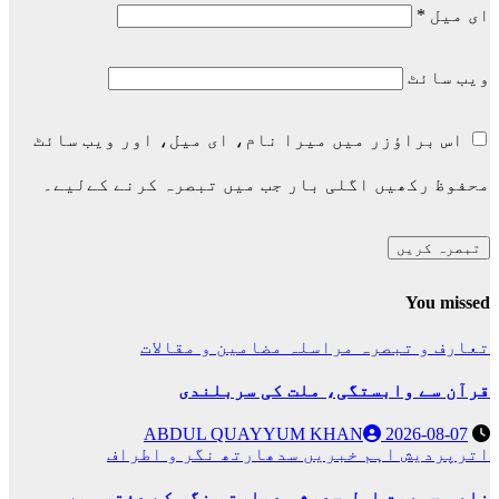
ای میل
*
ویب‌ سائٹ
اس براؤزر میں میرا نام، ای میل، اور ویب سائٹ
محفوظ رکھیں اگلی بار جب میں تبصرہ کرنے کےلیے۔
You missed
تعارف و تبصرہ
مراسلہ
مضامین و مقالات
قرآن سے وابستگی، ملت کی سربلندی
ABDUL QUAYYUM KHAN
2026-08-07
اترپردیش
اہم خبریں
سدھارتھ نگر و اطراف
ضلعی جمعیت اہلِ حدیث سدھارتھ نگر کے دفتر میں