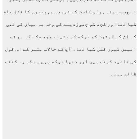
نے جب مبینہ ہولو کاسٹ کے ذریعہ یہودیوں کا قتل عام
کیا تھااور کچھ کو چھوڑدینے کی وجہ یہ بیان کی تھی
کہ ان کے کرتوت کو دیکھ کر دنیا سمجھ سکے کہ ہم نے
انہیں کیوں قتل کیا تھا، آج کے حالات ہٹلر کے اس قول
کی تائید کرتے ہیں اور دنیا دیکھ رہی ہے کہ یہ کتنے
ظالم ہیں۔