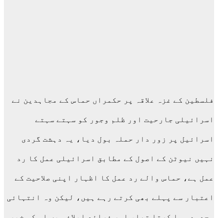
فلسطین کے غزہ علاقہ پر حکمراں حماس کے مجاہدین نے
اسرائیلی جارحیت اور ظلم وجور کو سہتے سہتے
اسرائیل پر زور دار حملہ بول دیا، یہ دہشت گردی
نہیں نیوٹن کے اصول کے مطابق اسرائیلی عمل کا رد
عمل ہے، حماس والے رد عمل کا اظہار اپنی صلاحیت کے
اعتبار سے پہلے بھی کرتے رہے ہیں، لیکن وہ انتہائی
محدود ہوا کرتا تھا، اور ذرائع ابلاغ میں اس کی خبر