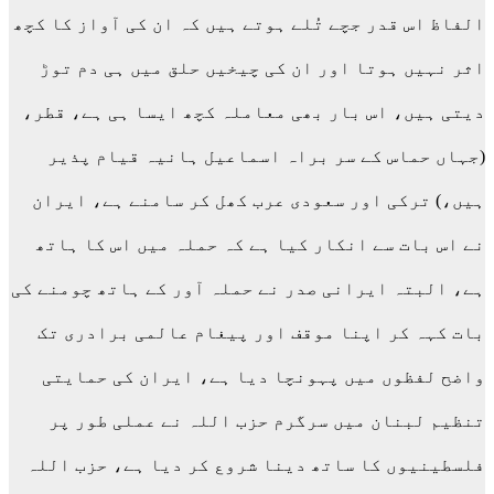
الفاظ اس قدر جچے تُلے ہوتے ہیں کہ ان کی آواز کا کچھ
اثر نہیں ہوتا اور ان کی چیخیں حلق میں ہی دم توڑ
دیتی ہیں، اس بار بھی معاملہ کچھ ایسا ہی ہے، قطر،
(جہاں حماس کے سر براہ اسماعیل ہانیہ قیام پذیر
ہیں،) ترکی اور سعودی عرب کھل کر سامنے ہے، ایران
نے اس بات سے انکار کیا ہے کہ حملہ میں اس کا ہاتھ
ہے، البتہ ایرانی صدر نے حملہ آور کے ہاتھ چومنے کی
بات کہہ کر اپنا موقف اور پیغام عالمی برادری تک
واضح لفظوں میں پہونچا دیا ہے، ایران کی حمایتی
تنظیم لبنان میں سرگرم حزب اللہ نے عملی طور پر
فلسطینیوں کا ساتھ دینا شروع کر دیا ہے، حزب اللہ