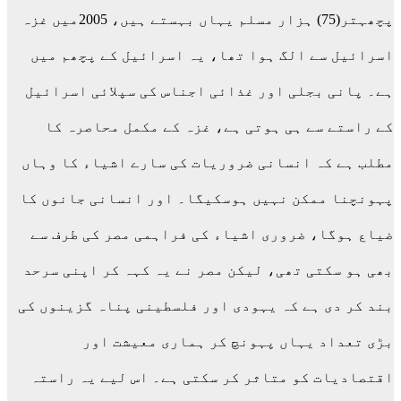
پچھہتر(75) ہزار مسلم یہاں بہستے ہیں، 2005میں غزہ
اسرائیل سے الگ ہوا تھا، یہ اسرائیل کے پچھم میں
ہے۔ پانی بجلی اور غذائی اجناس کی سپلائی اسرائیل
کے راستے سے ہی ہوتی ہے، غزہ کے مکمل محاصرہ کا
مطلب ہے کہ انسانی ضروریات کی سارے اشیاء کا وہاں
پہونچنا ممکن نہیں ہوسکیگا۔ اور انسانی جانوں کا
ضیاع ہوگا، ضروری اشیاء کی فراہمی مصر کی طرف سے
بھی ہو سکتی تھی، لیکن مصر نے یہ کہہ کر اپنی سرحد
بند کر دی ہے کہ یہودی اور فلسطینی پناہ گزینوں کی
بڑی تعداد یہاں پہونچ کر ہماری معیشت اور
اقتصادیات کو متاثر کر سکتی ہے۔ اس لیے یہ راستہ