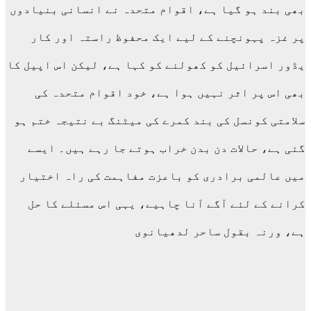
بھی بند ہو گیا ہے، اقوام متحدہ نے انسانی بنیادوں
پر غزہ پہونچنے کے لیے ایک محفوظ راستہ اور کار
یڈور اسرائیل کو کھولنے کو کہا ہے، لیکن اس اپیل کا
بھی اس پر اثر نہیں ہوا ہے، خود اقوام متحدہ کی
سلامتی کونسل کی بند کمرے کی میٹنگ بے نتیجہ ختم ہو
گئی ہے، حالات دن بدن خراب ہوتے جا رہے ہیں۔ ایسے
میں عالمی برادری کو باعزت مفاہمت کی راہ اختیار
کرانے کے لئے آگے آنا چاہیے، یہی اس مسئلے کا حل
ہے، ورنہ بقول ساحر لدھیانوی