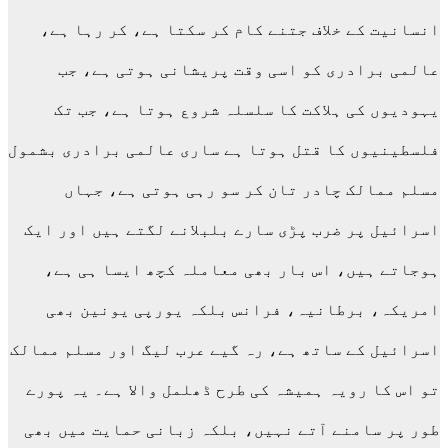
انسانیت کے خلاف جتنے کام کر سکتا ہے، کر رہا ہے،
عالمی برادری کو اسی وقت پریشانی ہوتی ہے، جب
یہودیوں کی ہلاکت کا سلسلہ شروع ہوتا ہے، جب تک
فلسطینیوں کا قتل ہوتا ہے ساری عالمی برادری بشمول
مسلم ممالک چادر تان کر سو رہی ہوتی ہے، جہاں
اسرائیل پر ضرب پڑی سارے بلبلانے لگتے ہیں اور ایک
ہوجاتے ہیں، اس بار بھی معاملہ کچھ ایسا ہی ہے،
امریکہ، برطانیہ، فرانس بلکہ یورپی یونین بھی
اسرائیل کے ساتھ ہے، رہ گیے عرب لیگ اور مسلم ممالک
تو اس کا رویہ ہمیشہ کی طرح ڈھلمل والا ہے۔ یہ پورے
طور پر سامنے آتے نہیں، بلکہ زبانی حمایت میں بھی