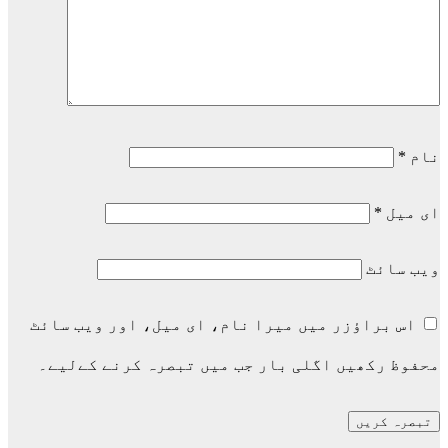
نام
*
ای میل
*
ویب‌ سائٹ
اس براؤزر میں میرا نام، ای میل، اور ویب سائٹ
محفوظ رکھیں اگلی بار جب میں تبصرہ کرنے کےلیے۔