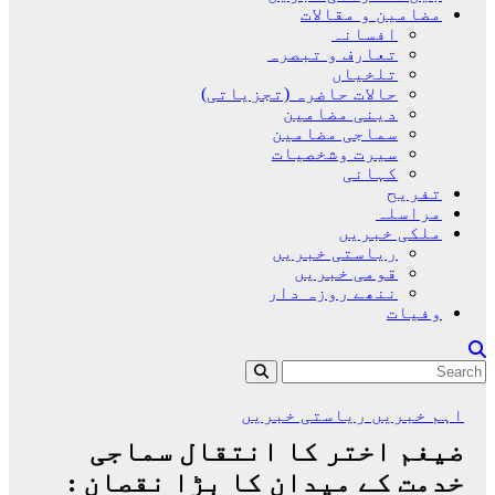
مضامین و مقالات
افسانہ
تعارف و تبصرہ
تلخیاں
حالات حاضرہ (تجزیاتی)
دینی مضامین
سماجی مضامین
سیرت وشخصیات
کہانی
تفریح
مراسلہ
ملکی خبریں
ریاستی خبریں
قومی خبریں
ننھے روزہ دار
وفیات
اہم خبریں
ریاستی خبریں
ضیغم اختر کا انتقال سماجی
خدمت کے میدان کا بڑا نقصان :