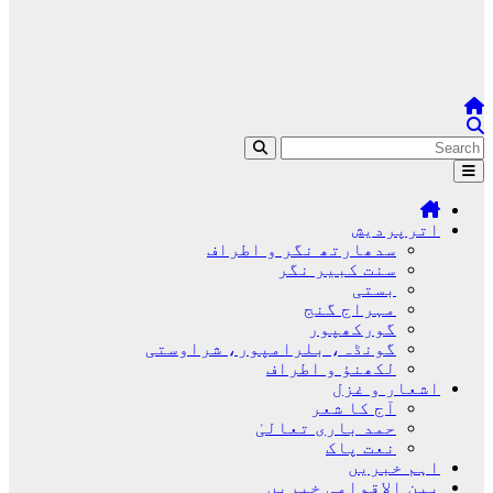
اترپردیش
سدھارتھ نگر و اطراف
سنت کبیر نگر
بستی
مہراج گنج
گورکھپور
گونڈہ، بلرامپور، شراوستی
لکھنؤ و اطراف
اشعار و غزل
آج کا شعر
حمد باری تعالیٰ
نعت پاک
اہم خبریں
بین الاقوامی خبریں