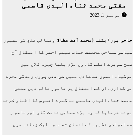
مفتی محمد ثناءالہدی قاسمی
نومبر 1, 2023
حاجی پور / پٹنہ (محمد آصف عطا):
ویشالی ضلع کی مشہور
سیاسی سماجی شخصیت جناب ضیغم اختر کا انتقال آج
صبح سویرے انکے گاءوں بڑی ہلیا چہرہ کلاں میں
ہوگیا۔انہوں نے شادی نہیں کی تھی پوری زندگی مجرد
ہی گذاری۔ان کے انتقال پر نامور عالم دین مفتی
محمد ثناءالہدی قاسمی نے گہرے افسوس کا اظہار کرتے
ہوئے فرمایا کہ وہ بڑے سماجی خدمت گار اورنامو ر
سماجوادی نظریہ کے انسان تھے۔وہ ایک زمانہ میں