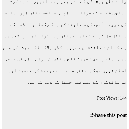
راجد ضلع ویشالی کے صدر بھی رہے۔انہوں نے بے لوث
سماجی خدمت کے حوالے سے اپنی شناخت بنائ اور سیاست
کی مروجہ آلودگی سے اپنے کو پاک رکھا۔وہ علاقہ کے
مسائل حل کرنے کے لیے کوشاں رہا کرتے تھے۔واقعہ یہ
ہے کہ ان کے انتقال سےچہرہ کلاں بلاک بلکہ ویشالی ضلع
میں سماج وادی تحریک کا جو نقصان ہوا ہے اس کی تلافی
آسان نہیں ہوگی۔مفتی صاحب نے مرحوم کی مغفرت اور
پس ماندگان کے لیے صبر جمیل کی دعا کی ہے۔
Post Views:
144
Share this post: