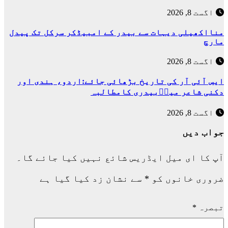
اگست 8, 2026
منااکھیلی دیہات سے بیدر کے امبیڈکر سرکل تک پیدل
مارچ
اگست 8, 2026
ایس آئی آر کی تاریخ بڑھائی جائے:اردو، ہندی اور
دکنی شاعر میرؔبیدری کامطالبہ
اگست 8, 2026
جواب دیں
آپ کا ای میل ایڈریس شائع نہیں کیا جائے گا۔
ضروری خانوں کو
*
سے نشان زد کیا گیا ہے
تبصرہ
*