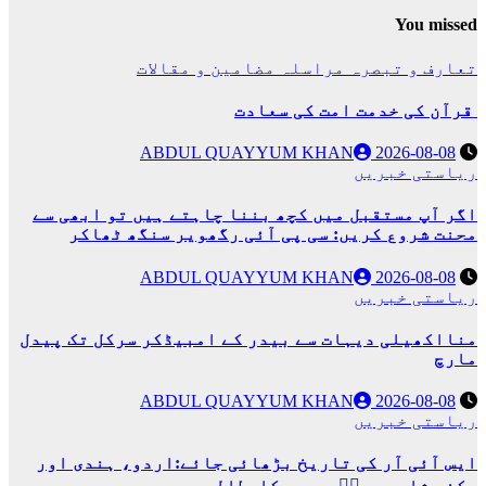
You missed
تعارف و تبصرہ
مراسلہ
مضامین و مقالات
قرآن کی خدمت امت کی سعادت
ABDUL QUAYYUM KHAN
2026-08-08
ریاستی خبریں
اگر آپ مستقبل میں کچھ بننا چاہتے ہیں تو ابھی سے
محنت شروع کریں: سی پی آئی رگھویر سنگھ ٹھاکر
ABDUL QUAYYUM KHAN
2026-08-08
ریاستی خبریں
منااکھیلی دیہات سے بیدر کے امبیڈکر سرکل تک پیدل
مارچ
ABDUL QUAYYUM KHAN
2026-08-08
ریاستی خبریں
ایس آئی آر کی تاریخ بڑھائی جائے:اردو، ہندی اور
دکنی شاعر میرؔبیدری کامطالبہ