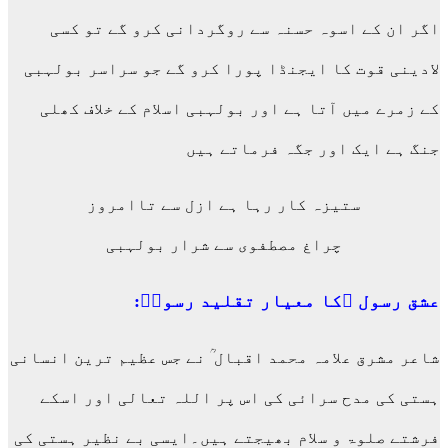
اگر ان کے اسوہ حسنہ سے روگردانی کرو گے تو کسی
لادینی قوت کا ایجنڈا پورا کرو گے جو سراسر بولہبی
کے زمرے میں آتا ہے اور بولہبی اسلام کے خلاف کھلی
جنگ ہے ایک اور جگہ فرماتے ہیں
ستیزہ کار رہا ہے ازل سے تاامروز
چراغ مصطفوی سے شرار بولہبی
عشق رسول ؐکا معیار تقلید رسولؐ:
شاعر مشرق علامہ محمد اقبال ؒ نے جس عظیم ترین انسانی
ہستی کی مدح سرائی کی اس پر اللہ تعالی اور اسکے
فرشتے صلوۃ و سلام بھیجتے ہیں۔ایسی بے نظیر ہستی کی