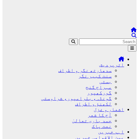
اترپردیش
سدھارتھ نگر و اطراف
سنت کبیر نگر
بستی
مہراج گنج
گورکھپور
گونڈہ، بلرامپور، شراوستی
لکھنؤ و اطراف
اشعار و غزل
آج کا شعر
حمد باری تعالیٰ
نعت پاک
اہم خبریں
بین الاقوامی خبریں