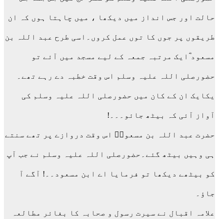
حالت اور جس انداز میں دیکھا ، میں چاہتا ہوں کہ ان
طریقوں پر جوں کا توں عمل کروں۔اسی طرح عبد اللہ بن
مسعود ؓایک مرتبہ جمعہ کے لیے مسجد میں آئے تو
حضورصلی اللہ علیہ وسلم اس وقت خطبہ دے رہے تھے۔
یکایک ان کے کان میں حضورصلی اللہ علیہ وسلم کی
آواز آئی کہ بیٹھ جائو۔۔۔!
حضرت عبد اللہ بن مسعودؓ اس وقت دروازے پر تھے سنتے
ہی وہیں بیٹھ گئے۔حضورصلی اللہ علیہ وسلم نے جب آپ
کو بیٹھے دیکھا تو فرمایا اے ابن مسعود۔۔! آگے آ
جاؤ۔
علامہ اقبال نے سیرت رسول و صحابہ کا بغائر مطالعہ