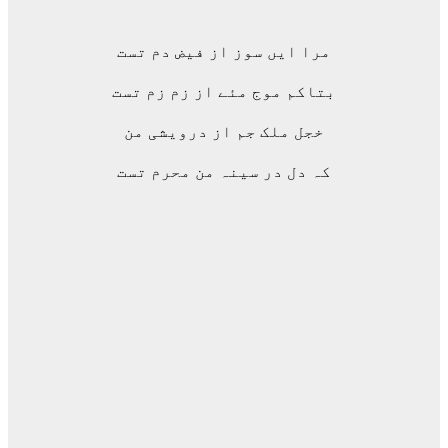
مرا ایں سوز از فیض دم تست
بتاکم موج مئے از زم زم تست
خجل ملک جم از درویشی من
کہ دل در سینہ من محرم تست