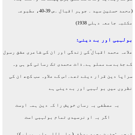
(محمد حسنین سید ۔ جوہر اقبال ۔ص 39-40، مطبوعہ
مکتبہ جامعہ دہلی 1938)
بولہبی اور بے دینی:
علامہ محمد اقبال ؒکی زندگی اور ان کی شاعری عشق رسول
کے جذبے سے مملو ہے۔ذات محمدی تک رسائی کو ہی وہ
سراپا دین قرار دیتے تھے۔اس کے علاوہ سب کچھ ان کی
نظروں میں بو لہبی اور بے دینی ہے
بہ مصطفی بہ رساں خویش را کہ دین ہمہ اوست
اگر بہ او نرسیدی تمام بولہبی است
ترجمہ :حضرت محمد مصطفی( صلی اللہ علیہ وسلم )کی