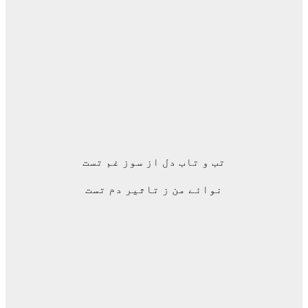
تب و تاب دل از سوز غم تست
نوائے من ز تاثیر دم تست