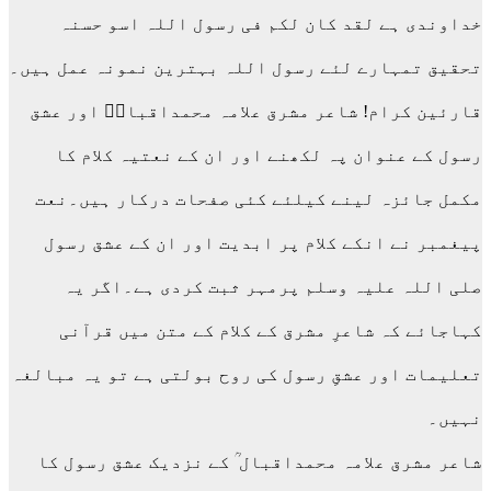
خداوندی ہے لقد کان لکم فی رسول اللہ اسو حسنہ
تحقیق تمہارے لئے رسول اللہ بہترین نمونہ عمل ہیں۔
قارئین کرام! شاعر مشرق علامہ محمداقبالؒ اور عشق
رسول کے عنوان پہ لکھنے اور ان کے نعتیہ کلام کا
مکمل جائزہ لینے کیلئے کئی صفحات درکار ہیں۔نعت
پیغمبر نے انکے کلام پر ابدیت اور ان کے عشق رسول
صلی اللہ علیہ وسلم پرمہر ثبت کردی ہے۔اگر یہ
کہاجائے کہ شاعرِ مشرق کے کلام کے متن میں قرآنی
تعلیمات اور عشقِ رسول کی روح بولتی ہے تو یہ مبالغہ
نہیں۔
شاعر مشرق علامہ محمداقبال ؒ کے نزدیک عشق رسول کا