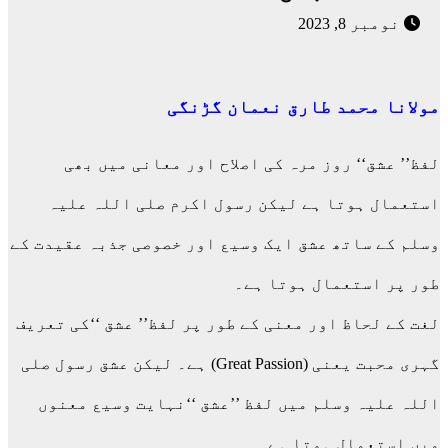
نومبر 8, 2023
مولانا محمد طارق نعمان گڑنگی
لفظ’’ عشق‘‘ روز مرہ کی اصلاح اور معانی میں بھی
استعمال ہوتا ہے لیکن رسول اکرم صلی اللہ علیہ
وسلم کے ساتھ عشق ایک وسیع اور خصوصی جذبہ عقیدت کے
طور پر استعمال ہوتا ہے۔
لغت کے لحاظ اور معنی کے طور پر لفظ’’ عشق ‘‘کی تعریف
گہری محبت یعنی (Great Passion) ہے۔ لیکن عشق رسول صلی
اللہ علیہ وسلم میں لفظ ’’عشق ‘‘نہایت وسیع معنوں
میں استعمال ہوتا ہے۔