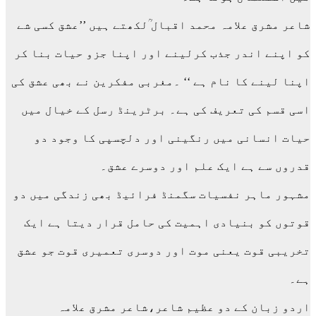
شاعر مشرق علامہ محمد اقبال ؒلکھتے ہیں ’’عشق کسی شے
کو اپنے اندر جذب کرلینے اور اپنا جزو حیات بنا کر
اپنا لینے کا نام ہے ‘‘ ۔مغربی مفکرین نے بھی عشق کی
اسی قسم کی تعریف کی ہے۔ برٹرینڈ رسل کے خیال میں
حیات انسانی میں رنگینی اور دلچسپی کا وجود دو
قدروں سے ہے ایک علم اور دوسرے عشق۔
مشہور ماہر نفسیات سگمنڈ فرائیڈ بھی زندگی میں دو
قوتوں کو بنیادی اہمیت کی حامل قرار دیتا ہے ایک
تخریبی قوت یعنی موت اور دوسری تعمیری قوت جو عشق
ہے۔
اردو زبان کے دو عظیم شاعر،شاعر مشرق علامہ