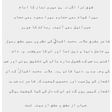
شوق ترا اگرنہ ہو میری نماز کا امام
میرا قیام بھی حجاب، میرا سجود بھی حجاب
جبرائیل بھی آئینہ رسالت کا جوہر
شاعر مشرق علامہ محمد اقبالؒ کی نظروں میں عشق رسول
ہی حاصل دنیا و دین تھا اور اس کا سرچشمہ وہ ذات
اقدس ہے جس کے طفیل سارے عالم کی تخلیق ہوئی اور جس
کی وجہ سے یہ دنیا قائم ہے۔ علامہ محمد اقبال ؒ کے ان
اشعار کو پڑھیے اور محسوس کیجیے کہ شاعر نے جب یہ
اشعار کہیں ہوں گے تو اس کے دل کی کیا کیفیت ہوگی
جہاں از عشق و عشق از سینہ تست