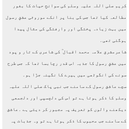
کریم صلی اللہ علیہ وسلم کی سوانحِ حیات کا بغور
مطالعہ کیا تھا جس کی بنا پر انکے موروثی عشقِ رسول
میں بہت زیادہ پختگی اور وارفتگی کی مثال پیدا
ہوگئی تھی۔
شاعرمشرق علامہ محمد اقبال ؒ کی شاعری کے تار و پود
میں عشقِ رسول کا جذبہ اس قدر رچابسا تھا کہ جس طرح
سونے کی انگوٹھی میں ہیرے کا نگینہ جڑا ہو۔
سچے عاشق رسول کے سامنے جب نبی پاک صلی اللہ علیہ
وسلم کا ذکر ہوتا ہے تو اس کی دلچسپی اور دلجمعی
دیکھنے والوں کو تعریف پہ مجبور کر دیتی ہے ۔عاشق
کے سامنے جب محبوب کا ذکر ہوتا ہے تو وہ جذبات پہ