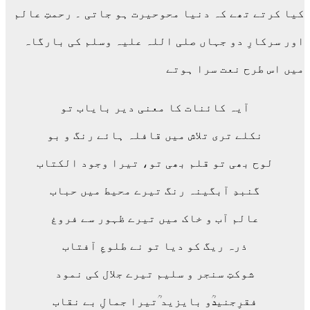
کیا کرتے تھے کہ دنیا محوحیرت ہو جاتی ۔ رحمتِ عالم
اور سرکارِ دو جہاں صلی اللہ علیہ وسلم کی بارگاہ
میں اس طرح نعت سرا ہوتے
آیہ کائنات کا معنی دیر بایاب تو
نکلے تری تلاش میں قافلہ ہائے رنگ و بو
لوح بھی تو قلم بھی تو، تیرا وجود الکتاب
گنبدِ آبگینہ رنگ تیرے محیط میں حباب
عالم آب و خاک میں تیرے ظہور سے فروغ
ذرہ ریگ کو دیا تو نے طلوعِ آفتاب
شوکتِ سنجر و سلیم تیرے جلال کی نمود
فقرِجنیدؒو بایزید ؒتیرا جمالِ بے نقاب