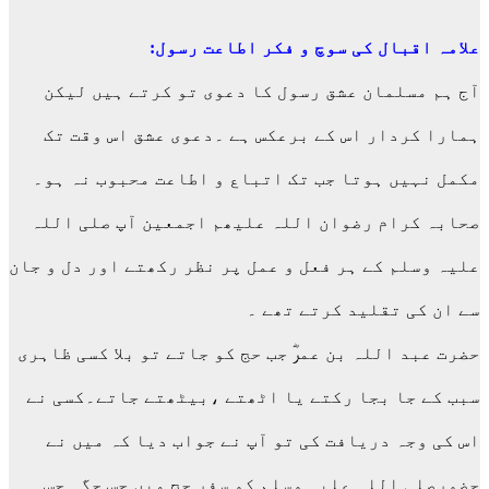
علامہ اقبال کی سوچ و فکر اطاعت رسول:
آج ہم مسلمان عشق رسول کا دعوی تو کرتے ہیں لیکن
ہمارا کردار اس کے برعکس ہے ۔دعوی عشق اس وقت تک
مکمل نہیں ہوتا جب تک اتباع و اطاعت محبوب نہ ہو۔
صحابہ کرام رضوان اللہ علیھم اجمعین آپ صلی اللہ
علیہ وسلم کے ہر فعل و عمل پر نظر رکھتے اور دل و جان
سے ان کی تقلید کرتے تھے ۔
حضرت عبد اللہ بن عمرؓ جب حج کو جاتے تو بلا کسی ظاہری
سبب کے جا بجا رکتے یا اٹھتے ،بیٹھتے جاتے۔کسی نے
اس کی وجہ دریافت کی تو آپ نے جواب دیا کہ میں نے
حضورصلی اللہ علیہ وسلم کو سفر حج میں جس جگہ جس