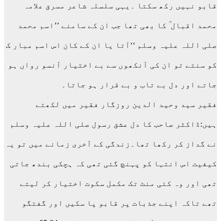
قابو نہیں رکھ سکتا ۔یہی سلسلہ شاعر مسرق علامہ
محمد اقبال ؒ کا بھی تھا جب ان کے سامنے ’’اسم محمد
صلی اللہ علیہ وسلم ‘‘آتا یا ان کے کان اس اسم مبار ک
کو سنتے تو ان کی آنکھوں سے بے اختیار آنسو رواں ہو
جاتے اور دل بے تاب و بے قرار ہو جاتا۔
فقیر سید وحید الدین روزگار فقیر میں لکھتے
ہیں:ڈاکٹر صاحب کا دل عشق رسول صلی اللہ علیہ وسلم
نے گداز کر رکھا تھا۔زندگی کے آخری زمانے میں تو یہ
کیفیت اس انتہا کو پہنچ گئی تھی کہ ہچکی بندھ جاتی
تھی اور وہ کئی منٹ تک مکمل سکوت اختیار کر لیتے
تھے تاکہ اپنے جذبات پر قابو پا سکیں اور گفتگو