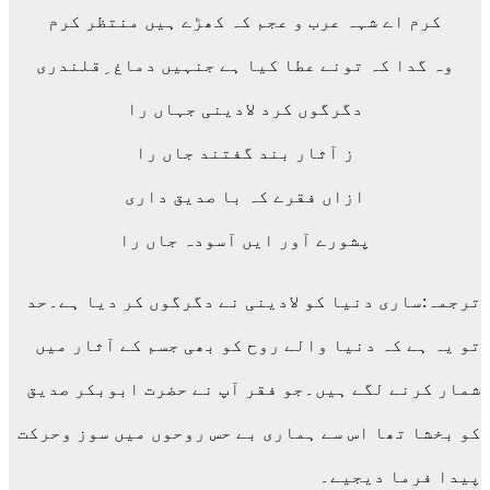
کرم اے شہہ عرب و عجم کہ کھڑے ہیں منتظر کرم
وہ گدا کہ تونے عطا کیا ہے جنہیں دماغ ِقلندری
دگرگوں کرد لادینی جہاں را
ز آثار بند گفتند جاں را
ازاں فقرے کہ با صدیق داری
پشورے آور ایں آسودہ جاں را
ترجمہ:ساری دنیا کو لادینی نے دگرگوں کر دیا ہے۔حد
تو یہ ہے کہ دنیا والے روح کو بھی جسم کے آثار میں
شمار کرنے لگے ہیں۔جو فقر آپ نے حضرت ابوبکر صدیق
کو بخشا تھا اس سے ہماری بے حس روحوں میں سوز وحرکت
پیدا فرما دیجیے۔