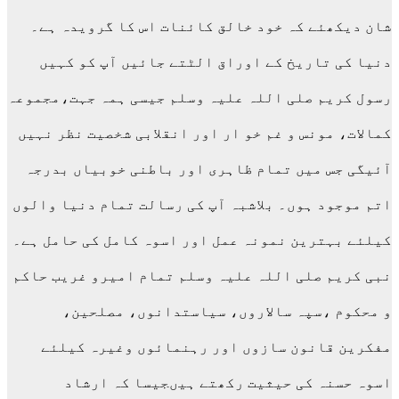
شان دیکھئے کہ خود خالق کائنات اس کا گرویدہ ہے۔
دنیا کی تاریخ کے اوراق الٹتے جائیں آپ کو کہیں
رسول کریم صلی اللہ علیہ وسلم جیسی ہمہ جہت،مجموعہ
کمالات، مونس و غم خو ار اور انقلابی شخصیت نظر نہیں
آئیگی جس میں تمام ظاہری اور باطنی خوبیاں بدرجہ
اتم موجود ہوں۔ بلاشبہ آپ کی رسالت تمام دنیا والوں
کیلئے بہترین نمونہ عمل اور اسوہ کامل کی حامل ہے۔
نبی کریم صلی اللہ علیہ وسلم تمام امیرو غریب حاکم
و محکوم ،سپہ سالاروں، سیاستدانوں، مصلحین،
مفکرین قانون سازوں اور رہنمائوں وغیرہ کیلئے
اسوہ حسنہ کی حیثیت رکھتے ہیںجیسا کہ ارشاد