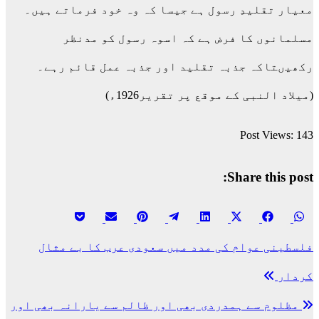
معیار تقلیدِ رسول ہے جیسا کہ وہ خود فرماتے ہیں۔
مسلمانوں کا فرض ہے کہ اسوہ رسول کو مدنظر
رکھیںتاکہ جذبہ تقلید اور جذبہ عمل قائم رہے۔
(میلاد النبی کے موقع پر تقریر1926ء)
Post Views:
143
Share this post:
Share
Share
Share
Share
Share
Share
Share
Share
پوسٹوں
on
on
on
on
on
on
on
on
فلسطینی عوام کی مدد میں سعودی عرب کا بے مثال
کی
Pocket
Email
Pinterest
Telegram
LinkedIn
Facebook
X
WhatsApp
کردار
نیویگیشن
(Twitter)
مظلوم سے ہمدردی بھی اور ظالم سے یارانہ بھی اور