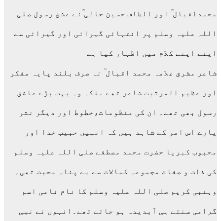
محمداقبال ؒ اور الطاف حسین حالی ؒنے عشق رسول صلی
اللہ علیہ وسلم پر انتہائی گہرائی اور گیرائی سے
اپنے اپنے کلام میں اظہار کیا ہے
شاعر مشرق علامہ محمد اقبال ؒ نہ صرف بلند پایہ مفکر
اور عظیم المرتبت شاعر تھے بلکہ وہ بہت بڑے عاشق
رسول بھی تھے۔ ان کی منظومات،خطوط اور دیگر نثر
پارے اس امر کے شاہد ہیں کہ انہیں حبیب خدا اور
محبوب کبریا حضرت محمد مصطفے صلی اللہ علیہ وسلم
کی ذات و صفات مجموعہ کمالات سے بے پناہ محبت تھی۔
وہنبی کریم صلی اللہ علیہ وسلم کا نام نامی اسم
گرامی سنتے ہی آبدیدہ ہو جاتے تھے۔انہوں نے نبی