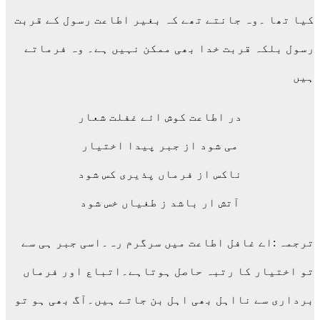
کیا تھا ۔وہ جانتے تھے کہ بغیر اطاعت رسول کے قربت
رسول بلکہ قربت خدا بھی ممکن نہیں ہے۔ وہ فرماتے
ہیں
در اطاعت کوش ائے غفلت شعار
می شود از جبر پیدا اختیار
ناکس از فرماں پذیری کس شود
آتش ار باشد ز طغیاں خس شود
ترجمہ :اے غافل اطاعت میں سرگرم رہ۔اسی جبر ہی سے
تو اختیار کا رتبہ حاصل ہوتاہے۔اتباع اور فرماں
برداری سے نااہل بھی اہل بن جاتے ہیں۔آگ بھی ہو تو