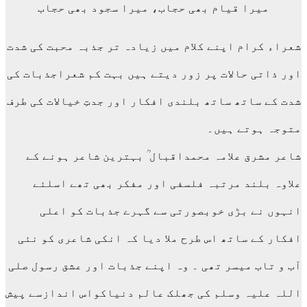
میرا قیام بھی حجاب، میرا سجود بھی حجاب
شعراء کرام اپنے کلام میں زیادہ تر جذبہ محبت کی شدت
اور ذاتی حالات پر زور دیتے ہیں بہت کم شعراجذبات کی
شدت کے ساتھ ساتھ بلندی افکار اور جدتِ خیالات کی طرف
متوجہ ہوتے ہیں۔
شاعر مشرق علامہ محمداقبال ؒ بہترین شاعر ہونے کے
علاوہ بلند مرتبہ فلسفی اور مفکر بھی تھے اسلئے
انہوں نے بڑی خوبصورتی سے گہرے جذبات کو اعلی
افکار کے ساتھ اس طرح ملا دیا کہ انکی شاعری کو نئی
آب و تاب میسر تھی ۔ وہ اپنے جذبات اور عشق رسول صلی
اللہ علیہ وسلم کی جھلک عالم دنیاکواس اندازسے پیش