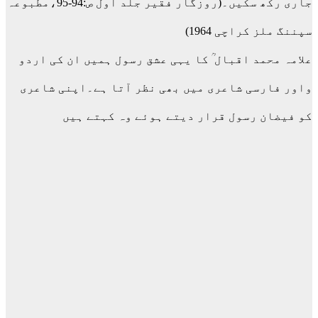
جاری رکھ سکیں۔(روزگار فقیر جلد اول ص:94-95،مطبوعہ
سپننگ ملز کراچی 1964)
علامہ محمد اقبال ؒ کا یہی عشق رسول ہمیں ان کی اردو
واور فارسی شاعری میں بھی نظر آتا ہے۔اپنی شاعری
کو فیضان رسول قرار دیتے ہوئے وہ کہتے ہیں