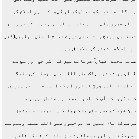
بارگاہ سے خود کو متصل کر لو کیونکہ دینِ اسلام کی
اساس حضور صلی اللہ علیہ وسلم ہی ہیں۔ اگر تو وہاں
تک نہیں پہنچ پاتا، تو تیرے تمام اعمال بولہبی(کفر
اور اسلام دشمنی کی علامت)ہیں۔
علامہ محمداقبال ؒ فرماتے ہیں کہ اگر حق اور سچ کے
طالب ہو تو نبی پاک صلی اللہ علیہ وسلم کی بارگاہ
سے اپنا ناطہ جوڑ لو اور ان کے اسوہ حسنہ کی پیروی
کرو کیونکہ آپ کا اسوہ حسنہ ہی مکمل دین ہے ۔
دین خود کو کسی خاص ملک جماعت یا قومیت سے متصل
کرنے کا نام نہیں یہ تو حضور صلی اللہ علیہ وسلم سے
مضبوط قلبی اور روحانی تعلق قائم کرنے کا نام ہے