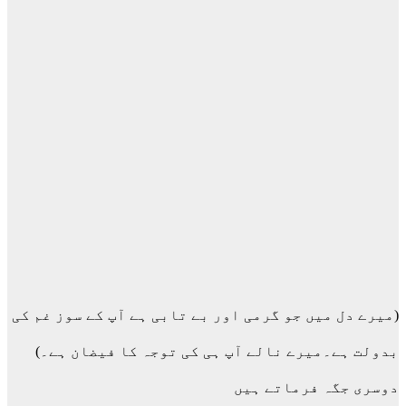
(میرے دل میں جو گرمی اور بے تابی ہے آپ کے سوز غم کی
بدولت ہے۔میرے نالے آپ ہی کی توجہ کا فیضان ہے۔)
دوسری جگہ فرماتے ہیں