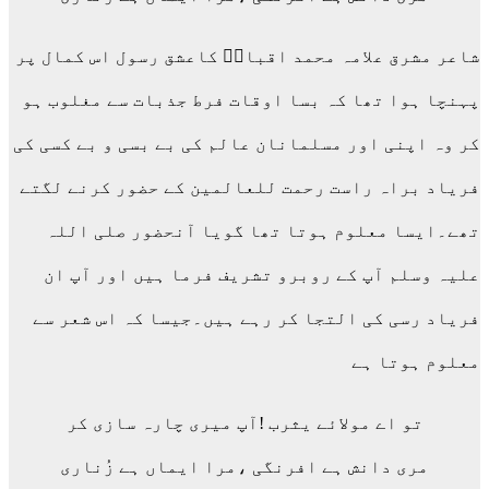
شاعر مشرق علامہ محمد اقبالؒ کاعشق رسول اس کمال پر
پہنچا ہوا تھا کہ بسا اوقات فرط جذبات سے مغلوب ہو
کر وہ اپنی اور مسلمانان عالم کی بے بسی و بے کسی کی
فریاد براہ راست رحمت للعالمین کے حضور کرنے لگتے
تھے۔ایسا معلوم ہوتا تھا گویا آنحضور صلی اللہ
علیہ وسلم آپ کے روبرو تشریف فرما ہیں اور آپ ان
فریاد رسی کی التجا کر رہے ہیں۔جیسا کہ اس شعر سے
معلوم ہوتا ہے
تو اے مولائے یثرب !آپ میری چارہ سازی کر
مری دانش ہے افرنگی ،مرا ایماں ہے زُناری