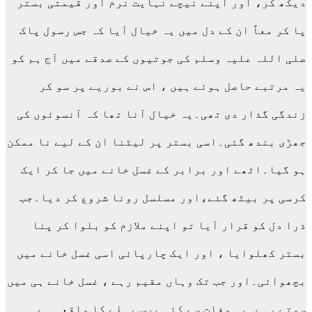
دیکھ کر، اور اپنے نیچے نہایت نرم اور قیمتی بستر
پا کر معاً ان کے دل میں یہ خیال آیا کہ جس رسول پاک
صلی اللہ علیہ وسلم کی جوتیوں کے صدقے میں آج ہم کو
یہ مرتبے حاصل ہوئے ہیں ، اس نے بوریے پر سو کر
زندگی گذار دی تھی۔یہ خیال آنا تھا کہ آنسوئوں کی
جھڑی بندھ گئی۔اسی بستر پر لیٹنا ان کے لیے نا ممکن
ہو گیا۔اٹھے اور برابر کے غسل خانے میں جا کر ایک
کرسی پر بیٹھ گئے،اور مسلسل رونا شروع کر دیا۔جب
ذرا دل کو قرار آیا تو اپنے ملازم کو بلوا کر پنا
بستر کھلوایا ، اور ایک چارپائی اسی غسل خانے میں
بچھوائی۔اور جب تک وہاں مقیم رہے ، غسل خانے ہی میں
سوتے رہے۔یہ وفات سے کئی برس پہلے کا واقعہ ہے۔