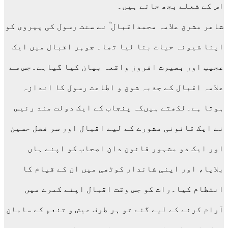
اس کے شعلے بجھ جاتے ہیں۔
شاعر مشرق علامہ محمداقبال ؒ نے سنت رسول کی پیروی کو
اپنا شیوئہ حیات بنا لیا تھا۔ جوہر اقبال میں ایک
عجیب اور بصیرت افروز واقعہ بیان کیا گیاہے۔جس سے
علامہ اقبال کے جذبہ شوق و اطاعت رسول کا اندازہ
ہوتا ہے۔لکھتے ہیںکہ پنجاب کے ایک دولت مند رئیس
نے ایک قانونی مشورے کے لیے اقبال اور سر فضل حسین
اور ایک دو مشہور قانون دان اصحاب کو اپنے ہاں
بلایا، اور اپنی شاندار کوٹھی میں ان کے قیام کا
انتظام کیا۔رات کو جس وقت اقبال اپنے کمرے میں
آرام کرنے کے لیے گئے تو ہر طرف عیش و تنعم کے سامان