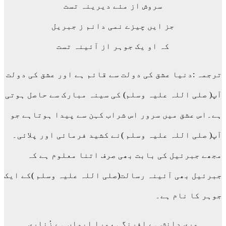
سروش از مئے دیرینہ تست
جز ایں چیزے نمی دانم ز جبریل
کہ او یک جوہر از آئینہ تست
ترجمہ :دنیا عشق کی دولت سے قائم ہے اور عشق کی دولت
آپ( صلی اللہ علیہ وسلم) کی سینہ مبارک سے حاصل ہوتی
ہے۔اس عشق میں سرور اس شراب کہن سے پیدا ہوتاہے جو
آپ( صلی اللہ علیہ وسلم )نے کشید فرمائی اور پلائی۔
مجھے جبرئیل کی بابت بھی صرف اتنا معلوم ہے کہ
جبرئیل بھی آئینہ رسالت(صلی اللہ علیہ وسلم )کے ایک
جوہر کا نام ہے۔
مری دانش ہے افرنگی ،مرا ایماں ہے زُناری