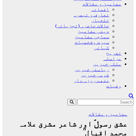
مضامین و مقالات
افسانہ
تعارف و تبصرہ
تلخیاں
حالات حاضرہ (تجزیاتی)
دینی مضامین
سماجی مضامین
سیرت وشخصیات
کہانی
تفریح
مراسلہ
ملکی خبریں
ریاستی خبریں
قومی خبریں
ننھے روزہ دار
وفیات
مضامین و مقالات
عشق رسولؐ اور شاعر مشرق علامہ
محمد اقبال ؒ