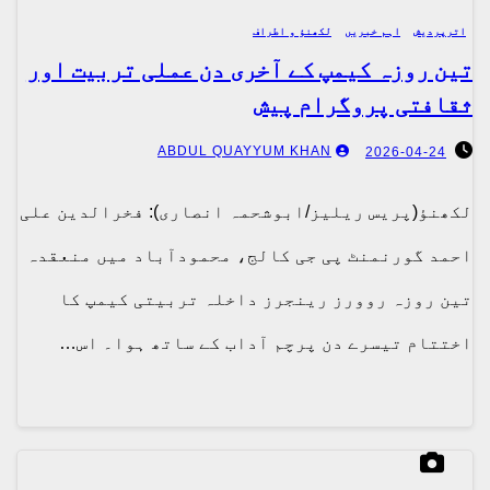
اترپردیش
اہم خبریں
لکھنؤ و اطراف
تین روزہ کیمپ کے آخری دن عملی تربیت اور
ثقافتی پروگرام پیش
ABDUL QUAYYUM KHAN
2026-04-24
لکھنؤ(پریس ریلیز/ابوشحمہ انصاری): فخرالدین علی
احمد گورنمنٹ پی جی کالج، محمودآباد میں منعقدہ
تین روزہ روورز رینجرز داخلہ تربیتی کیمپ کا
اختتام تیسرے دن پرچم آداب کے ساتھ ہوا۔ اس…