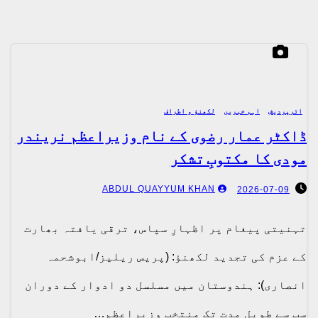
اترپردیش
اہم خبریں
لکھنؤ و اطراف
ڈاکٹر عمار رضوی کے نام وزیراعظم نریندر
مودی کا مکتوبِ تشکر
ABDUL QUAYYUM KHAN
2026-07-09
تہنیتی پیغام پر اظہارِ سپاس، ترقی یافتہ بھارت
کے عزم کی تجدید لکھنؤ: (پریس ریلیز/ابوشحمہ
انصاری): ہندوستان میں مسلسل دو ادوار کے دوران
سب سے طویل مدت تک منتخب وزیراعظم…