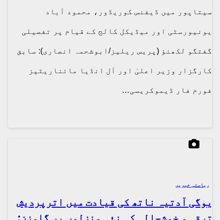
سیتاپور میں ڈیفنس کوریڈور، محمود آباد
یونیورسٹی اور میڈیکل کالج کے قیام پر تفصیلی
گفتگو لکھنؤ (پریس ریلیز/ابوشحمہ انصاری): سابق
کارگزار وزیر اعلیٰ اور آل انڈیا مائناریٹیز
فورم فار ڈیموکریسی…
ریاستی خبریں
یوگی آدتیہ ناتھ کی قیادت میں اترپردیش
ترقی و خوشحالی کی نئی منزلوں پر گامزن: