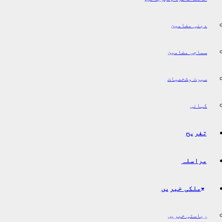
دینی مضامین
سماجی مضامین
سیرت وشخصیات
کہانی
تفریح
مراسلہ
ملکی خبریں
ریاستی خبریں