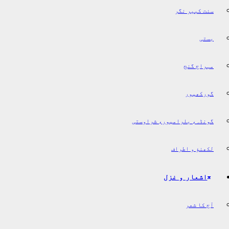
سنت کبیر نگر
بستی
مہراج گنج
گورکھپور
گونڈہ، بلرامپور، شراوستی
لکھنؤ و اطراف
اشعار و غزل
آج کا شعر