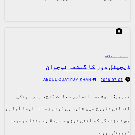
مضامین و مقالات
ڈیجیٹل دور کا گمشدہ نوجوان
ABDUL QUAYYUM KHAN
2026-07-07
تحریر: ابوشحمہ انصاری سعادت گنج، بارہ بنکی
انسانی تاریخ میں شاید ہی کوئی زمانہ ایسا آیا ہو
جس نے زندگی کو اتنی تیزی سے بدلا ہو جتنا موجودہ
ڈیجیٹل دور…