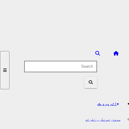
اترپردیش
سدھارتھ نگر و اطراف