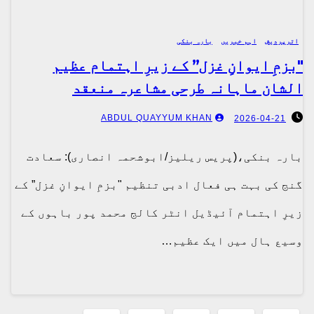
اترپردیش
اہم خبریں
بارہ بنکی
"بزمِ ایوانِ غزل” کے زیرِ اہتمام عظیم
الشان ماہانہ طرحی مشاعرہ منعقد
ABDUL QUAYYUM KHAN
2026-04-21
بارہ بنکی،(پریس ریلیز/ابوشحمہ انصاری): سعادت
گنج کی بہت ہی فعال ادبی تنظیم "بزمِ ایوانِ غزل” کے
زیرِ اہتمام آئیڈیل انٹر کالج محمد پور باہوں کے
وسیع ہال میں ایک عظیم…