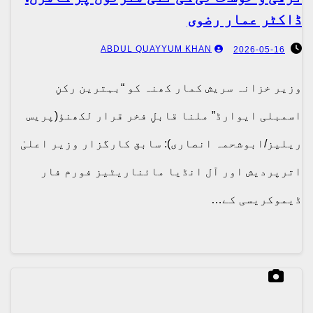
ڈاکٹر عمار رضوی
ABDUL QUAYYUM KHAN
2026-05-16
وزیر خزانہ سریش کمار کھنہ کو “بہترین رکنِ
اسمبلی ایوارڈ” ملنا قابلِ فخر قرار لکھنؤ(پریس
ریلیز/ابوشحمہ انصاری): سابق کارگزار وزیر اعلیٰ
اترپردیش اور آل انڈیا مائناریٹیز فورم فار
ڈیموکریسی کے…