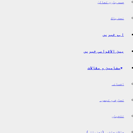
حمد باری تعالیٰ
نعت پاک
اہم خبریں
بین الاقوامی خبریں
مضامین و مقالات
افسانہ
تعارف و تبصرہ
تلخیاں
حالات حاضرہ (تجزیاتی)