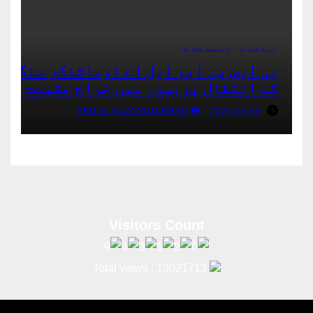
اہم خبریں
ریاستی خبریں
بی ایس پی ایم ایل اے اوماشنکر سنگھ
کے انتقال پربیدر میں خراج عقیدت
ABDUL QUAYYUM KHAN
2026-08-08
Total views : 13021713