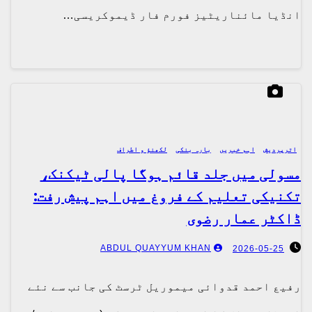
انڈیا مائناریٹیز فورم فار ڈیموکریسی…
اترپردیش
اہم خبریں
بارہ بنکی
لکھنؤ و اطراف
مسولی میں جلد قائم ہوگا پالی ٹیکنک،
تکنیکی تعلیم کے فروغ میں اہم پیش رفت:
ڈاکٹر عمار رضوی
ABDUL QUAYYUM KHAN
2026-05-25
رفیع احمد قدوائی میموریل ٹرسٹ کی جانب سے نئے