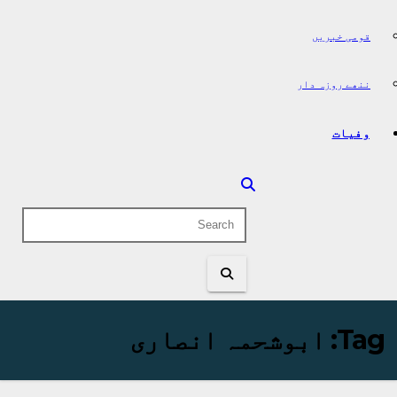
قومی خبریں
ننھے روزہ دار
وفیات
Tag:
ابوشحمہ انصاری