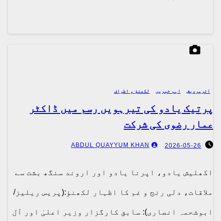
اترپردیش
اہم خبریں
لکھنؤ و اطراف
پرتیک یادو کی تیرہویں رسم میں ڈاکٹر
عمار رضوی کی شرکت
ABDUL QUAYYUM KHAN
2026-05-26
اکھلیش یادو، اپرنا یادو اور اروند سنگھ بشت سے
ملاقات، دلی رنج و غم کا اظہار لکھنؤ:(پریس ریلیز/
ابوشحمہ انصاری): سابق کارگزار وزیر اعلیٰ اور آل