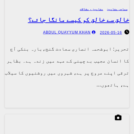
سماجی مضامین
مضامین و مقالات
خالق سے خالق کو کیسے مانگا جائے؟
ABDUL QUAYYUM KHAN
2026-05-16
تحریر: ابوشحمہ انصاری سعادت گنج،بارہ بنکی آج
کا انسان عجیب بے چینی کے عہد میں زندہ ہے۔ بظاہر
ترقی اپنے عروج پر ہے، شہروں میں روشنیوں کا سیلاب
ہے، ہاتھوں…