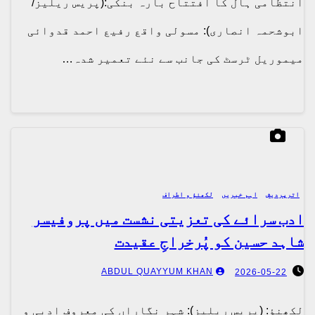
انتظامی ہال کا افتتاح بارہ بنکی:(پریس ریلیز/
ابوشحمہ انصاری): مسولی واقع رفیع احمد قدوائی
میموریل ٹرسٹ کی جانب سے نئے تعمیر شدہ…
اترپردیش
اہم خبریں
لکھنؤ و اطراف
ادب سرائے کی تعزیتی نشست میں پروفیسر
شاہد حسین کو پُرخراجِ عقیدت
ABDUL QUAYYUM KHAN
2026-05-22
لکھنؤ: (پریس ریلیز): شہرِ نگاراں کی معروف ادبی و