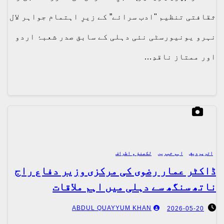
ثقافتی تنظیم "ادب سرائے” کے زیرِ اہتمام جواہر لال
نہرو یونیورسٹی نئی دہلی کے سابق صدر شعبۂ اردو
اور ممتاز ناقدِ…
اترپردیش
اہم خبریں
لکھنؤ و اطراف
ڈاکٹر عمار رضوی کی مرکزی وزیر دفاع راج
ناتھ سنگھ سے دہلی میں اہم ملاقات
ABDUL QUAYYUM KHAN
2026-05-20