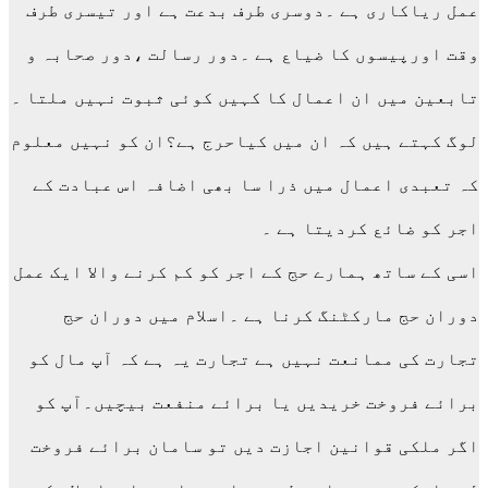
عمل ریاکاری ہے ۔دوسری طرف بدعت ہے اور تیسری طرف
وقت اورپیسوں کا ضیاع ہے ۔دور رسالت ،دور صحابہ و
تابعین میں ان اعمال کا کہیں کوئی ثبوت نہیں ملتا ۔
لوگ کہتے ہیں کہ ان میں کیاحرج ہے؟ان کو نہیں معلوم
کہ تعبدی اعمال میں ذرا سا بھی اضافہ اس عبادت کے
اجر کو ضائع کردیتا ہے ۔
اسی کے ساتھ ہمارے حج کے اجر کو کم کرنے والا ایک عمل
دوران حج مارکٹنگ کرنا ہے ۔اسلام میں دوران حج
تجارت کی ممانعت نہیں ہے تجارت یہ ہے کہ آپ مال کو
برائے فروخت خریدیں یا برائے منفعت بیچیں۔آپ کو
اگر ملکی قوانین اجازت دیں تو سامان برائے فروخت