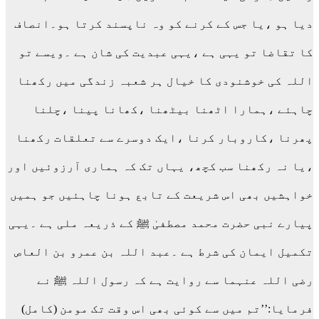
دیا ہو ،یا جس کے کرنے کو وہ ناپسند کرتا ہو۔انصاف
کا تقاضا تو یہی ہے ،یہی عبدیت کی شان ہے ۔ویسے تو
اللہ کی خوشنودی کا خیال ہر شعبہ زندگی میں رکھنا
چاہئے ،ہمارا اٹھنا بیٹھنا ،کھانا پینا ،چلنا
پھرنا ،کاروبار کرنا ،ایک دوسرے سے تعلقات رکھنا
،یا نہ رکھنا سب کچھ، یہاں تک کہ ہماری آرزوئیں اور
خواہشیں بھی اس شریعت کے تابع ہونا چاہئیں جو ہمیں
پیارے نبی حضرت محمد مصطفیٰ ﷺ کے ذریعہ ملی ہے ۔یہی
تکمیل ایمان کی شرط ہے ۔عبد اللہ بن عمرو بن العاص
رضی اللہ عنہما سے روایت ہے کہ رسول اللہ ﷺ نے
فرمایا:’’تم میں سے کوئی بھی اس وقت تک مومن (کامل)