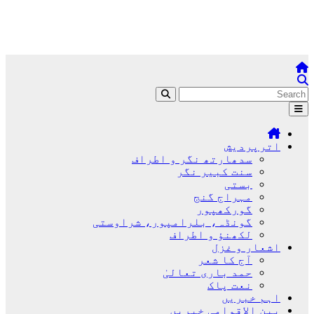
اترپردیش
سدھارتھ نگر و اطراف
سنت کبیر نگر
بستی
مہراج گنج
گورکھپور
گونڈہ، بلرامپور، شراوستی
لکھنؤ و اطراف
اشعار و غزل
آج کا شعر
حمد باری تعالیٰ
نعت پاک
اہم خبریں
بین الاقوامی خبریں