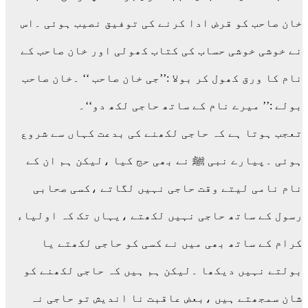
خان صاحب کو قرض ادا کرنے کی توفیق نصیب ہوئی ۔اس
نے خوشی خوشی حساب کی کتاب کھولی اور خان صاحب کے
نام کا ورق کھول کر بولا :’’جی خان صاحب ‘‘ ۔خان صاحب
بولے :’’ میرے نام کے ساتھ حاجی لکھ دو‘‘۔
تعجب ہوتا ہے کہ حاجی لکھنے کی بدعت کہاں سے شروع
ہوئی ۔پیارے نبی ﷺ نے بھی حج کیا ،لیکن ہم ان کے
نام نامی لیتے وقت حاجی نہیں لگاتے ،کسی صحابی
رسول کے ساتھ حاجی نہیں لکھتے ،یہاں تک کہ اولیاء
کرام کے ساتھ بھی میں نے کسی کو حاجی لکھتے یا
بولتے نہیں دیکھا ۔لیکن ہم ہیں کہ حاجی لکھنے کو
شان سمجھتے ہیں ،بعض عاقبت نا اندیش تو حاجی نہ