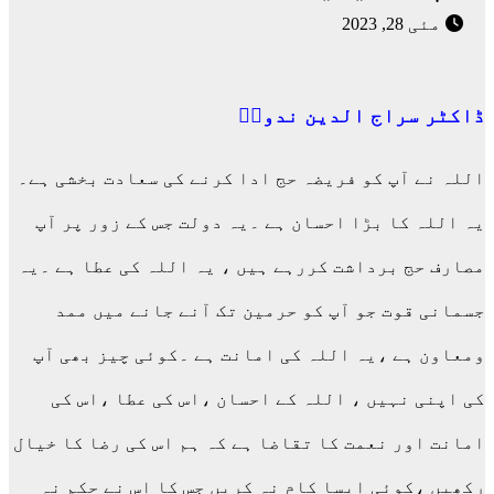
مئی 28, 2023
ڈاکٹر سراج الدین ندویؔ
اللہ نے آپ کو فریضہ حج ادا کرنے کی سعادت بخشی ہے۔
یہ اللہ کا بڑا احسان ہے ۔یہ دولت جس کے زور پر آپ
مصارف حج برداشت کررہے ہیں ، یہ اللہ کی عطا ہے ۔یہ
جسمانی قوت جو آپ کو حرمین تک آنے جانے میں ممد
ومعاون ہے ،یہ اللہ کی امانت ہے ۔کوئی چیز بھی آپ
کی اپنی نہیں ، اللہ کے احسان ،اس کی عطا ،اس کی
امانت اور نعمت کا تقاضا ہے کہ ہم اس کی رضا کا خیال
رکھیں ،کوئی ایسا کام نہ کریں جس کا اس نے حکم نہ