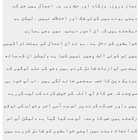
نماز ،روزہ ،زکاۃ اور حج ،یہ وہ اعمال ہیں جن کے
دینی ہونے میں کوئی شک اور اختلاف نہیں ۔لیکن ہم
دیکھتے ہیں کہ ان امور دینیہ میں بھی ہماری
خواہشوں کو دخل ہے ۔ہم نے ان اعمال کی ہیئت تراکیبی
میں تو کوئی الٹ پھیر نہیں کیا ہے ،لیکن ان کے ساتھ
بہت سی لوازمات شامل کردی ہیں ،جو کم علم لوگوں کے
نزدیک دین کا حصہ سمجھی جانے لگی ہیں ۔اب آپ خود ہی
سوچئے کہ جو کام آپ اللہ کو خوش کرنے کے لیے کررہے
ہیں ،اور جس کے کرنے پر اس سے اُسی اجر وثواب کی توقع
رکھتے ہیں جس کا وعدہ آپ سے کیا گیا ہے ،لیکن آپ اس
کے انجام دینے میں اپنی خواہشوں کو شامل کررہے ہیں