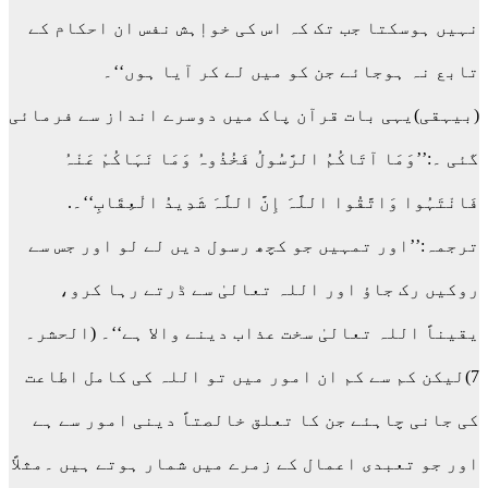
نہیں ہوسکتا جب تک کہ اس کی خواٖہش نفس ان احکام کے
تابع نہ ہوجائے جن کو میں لے کر آیا ہوں‘‘۔
(بیہقی)یہی بات قرآن پاک میں دوسرے انداز سے فرمائی
گئی ۔:’’وَمَا آتَاکُمُ الرَّسُولُ فَخُذُوہُ وَمَا نَہَاکُمْ عَنْہُ
فَانْتَہُوا وَاتَّقُوا اللَّہَ إِنَّ اللَّہَ شَدِیدُ الْعِقَابِ‘‘۔.
ترجمہ:’’اور تمہیں جو کچھ رسول دیں لے لو اور جس سے
روکیں رک جاؤ اور اللہ تعالیٰ سے ڈرتے رہا کرو،
یقیناً اللہ تعالیٰ سخت عذاب دینے والا ہے‘‘۔ (الحشر۔
7)لیکن کم سے کم ان امور میں تو اللہ کی کامل اطاعت
کی جانی چاہئے جن کا تعلق خالصتاً دینی امور سے ہے
اور جو تعبدی اعمال کے زمرے میں شمار ہوتے ہیں ۔مثلاً