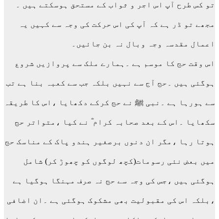
تو کس طرح آپ اس اجر و ثواب کے مستحق ہوسکتے ہیں ۔
مجھے تو ڈر ہے کہ آپ کی اس حرکت کی وجہ سے کہیں یہ
اعمال مقدسہ وجہ وبال نہ بن جائیں۔
اس وقت حج کا موسم ہے ۔ہمارے ملک سے پروازیں شروع
ہوگئی ہیں ۔حج آج سے نہیں بلکہ جب سے کعبہ بنا ہے تب
سے ہورہا ہے ۔نبی ﷺ نے حج کرکے دکھایا ،اس کا طریقہ
سکھایا ۔اس کے بعد صحابہ کرام ؓ نے کیا ،متواتر حج
ہوتا رہا ،مگر ان دنوں برصغیر ہندو پاک کے مناسک حج
میں بعض نئی رسومات(کچھ لوگوں کو چھوڑ کر) شامل
ہوگئی ہیں ،جس کی وجہ سے حج نہ صرف مہنگا ہوگیا ہے
،بلکہ اس کی مقبولیت بھی مشکوک ہوگئی ہے ۔ان اضافی