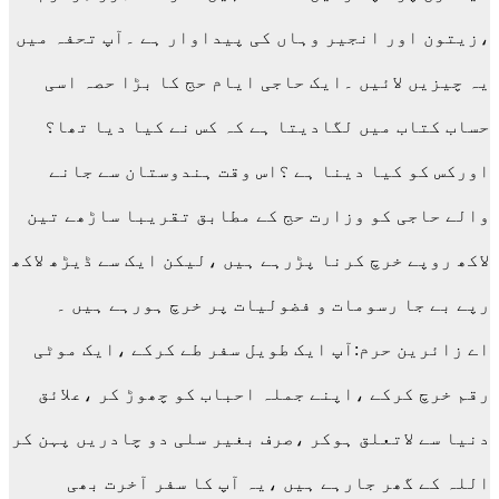
،زیتون اور انجیر وہاں کی پیداوار ہے ۔آپ تحفہ میں
یہ چیزیں لائیں ۔ایک حاجی ایام حج کا بڑا حصہ اسی
حساب کتاب میں لگادیتا ہے کہ کس نے کیا دیا تھا؟
اورکس کو کیا دینا ہے ؟اس وقت ہندوستان سے جانے
والے حاجی کو وزارت حج کے مطابق تقریبا ساڑھے تین
لاکھ روپے خرچ کرنا پڑرہے ہیں ،لیکن ایک سے ڈیڑھ لاکھ
رپے بے جا رسومات و فضولیات پر خرچ ہورہے ہیں ۔
اے زائرین حرم:آپ ایک طویل سفر طے کرکے ،ایک موٹی
رقم خرچ کرکے ،اپنے جملہ احباب کو چھوڑ کر ،علائق
دنیا سے لاتعلق ہوکر ،صرف بغیر سلی دو چادریں پہن کر
اللہ کے گھر جارہے ہیں ،یہ آپ کا سفر آخرت بھی