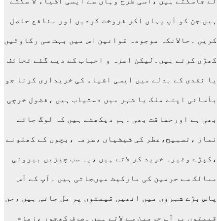
لے جاسکتے ہیں ،اسی طرح وہاں سے ایسی اشیاء لا سکتے
ہیں جن کو آپ یہاں آکر فروخت کردیں اور منافع حاصل
کریں ۔حالانکہ موجودہ قوانین اس میں بہت سی رکاوٹیں
کھڑی کرتے ہیں۔لیکن اعزہ و احباب کے دیے گئے تحائف
یا نقدی کے بدلے میں ایسی اشیاء کی خریداری کرنا جو
بآسانی اپنے ملک یا شہر میں دستیاب ہیں ،فضول خرچی
بھی ہے اورحماقت بھی ۔ہم دیکھتے ہیں کہ لوگ جائے
نماز ،تسبیح،عطر کی شیشیاں ،سرمہ ،بچوں کے کھلونے
،کپڑے وغیرہ خرید کر لاتے ہیں ،یہ سب چیزیں بیرونی
ممالک سے حرمین کی مارکیٹ میںجاتی ہیں ۔آپ کے آس
پاس بڑے شہروں میں انھیں قیمتوں پر مل جاتی ہیں ،جن
قیمتوں پر آپ حرمین سے لاتے ہیں ۔صرف کھجور ،زمزم