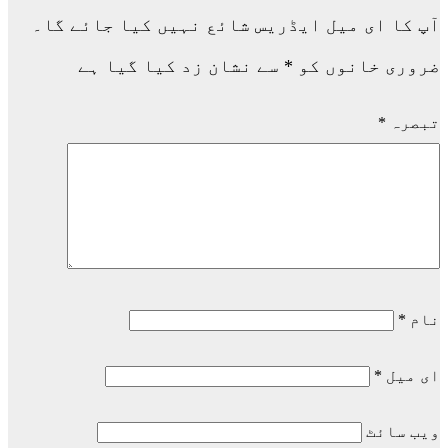
آپ کا ای میل ایڈریس شائع نہیں کیا جائے گا۔
ضروری خانوں کو
*
سے نشان زد کیا گیا ہے
تبصرہ
*
نام
*
ای میل
*
ویب‌ سائٹ