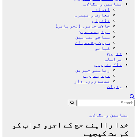
مضامین و مقالات
افسانہ
تعارف و تبصرہ
تلخیاں
حالات حاضرہ (تجزیاتی)
دینی مضامین
سماجی مضامین
سیرت وشخصیات
کہانی
تفریح
مراسلہ
ملکی خبریں
ریاستی خبریں
قومی خبریں
ننھے روزہ دار
وفیات
مضامین و مقالات
خدا رااپنے حج کے اجرو ثواب کو
کم مت کیجیے