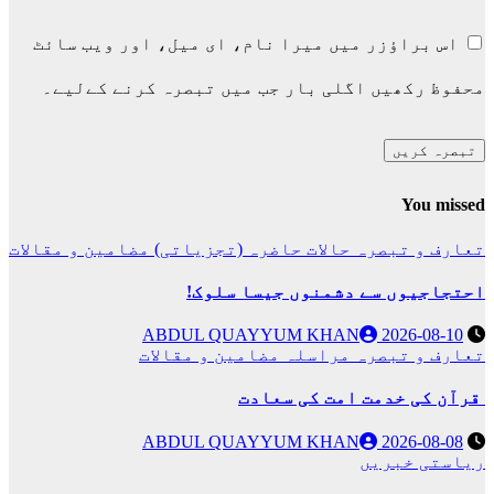
اس براؤزر میں میرا نام، ای میل، اور ویب سائٹ
محفوظ رکھیں اگلی بار جب میں تبصرہ کرنے کےلیے۔
You missed
تعارف و تبصرہ
حالات حاضرہ (تجزیاتی)
مضامین و مقالات
احتجاجیوں سے دشمنوں جیسا سلوک!
ABDUL QUAYYUM KHAN
2026-08-10
تعارف و تبصرہ
مراسلہ
مضامین و مقالات
قرآن کی خدمت امت کی سعادت
ABDUL QUAYYUM KHAN
2026-08-08
ریاستی خبریں