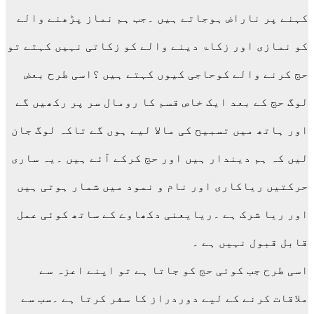
کہنے پر ناراض ہوجاتے ہیں ۔جب ہم نماز پڑھنے والے
کو نمازی اور زکاۃ دینے والے کو زکاتی نہیں کہتے تو
حج کرنے والے کوحاجی کیوں کہتے ہیں ؟اسی طرح بعض
لوگ حج کے بعد ایک خاص قسم کا رومال سر پر رکھیں گے
اور ہاتھ میں تسبیح کی مالا لیے ہوں گے تاکہ لوگ جان
لیں کہ ہم دیندار ہیں اور حج کرکے آئے ہیں ۔یہ ساری
حرکتیں ریاکاری اور نام و نمود میں شمار ہوتی ہیں
اور ریا شرک ہے ۔ریایعنی دکھاوے کے ساتھ کوئی عمل
قابل قبول نہیں ہے ۔
اسی طرح جب کوئی حج کو جاتا ہے تو اپنے اعزہ سے
ملاقات کرنے کے لیے دوردراز کا سفر کرتا ہے ۔سب سے