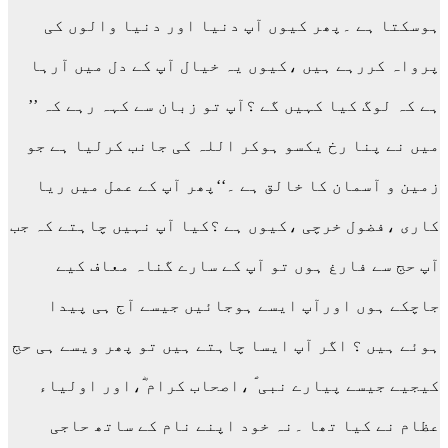
ہوسکتا ہے ۔پھر کیوں آپ دنیا اور دنیا والوں کی
پرواہ کررہے ہیں ،کیوں یہ خیال آپ کے دل میں آرہا
ہے کہ لوگ کیا کہیں گے ؟آپ تو زبان سے کہہ رہے کہ ’’
میں نے پنا رخ یکسو ہوکر اللہ کی جانب کرلیا ہے جو
زمین و آسمان کا خالق ہے ۔‘‘پھر آپ کے عمل میں ریا
کاری ،فضول خرچی ،کیوں ہے ؟کیا آپ نہیں چاہتے کہ جب
آپ حج سے فارغ ہوں تو آپ کے سارے گناہ معاف کیے
جاچکے ہوں اورآپ ایسے ہوجائیں جیسے آج ہی پیدا
ہوئے ہیں ؟ اگر آپ ایسا چاہتے ہیں تو پھر ویسے ہی حج
کیجیے جیسے پیارے نبی ؐ ،اصحاب کرام ؓ،اور اولیاء
عظام نے کیا تھا ۔نہ خود اپنے نام کے ساتھ حاجی