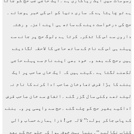
رسومات میں ایک ریاکاری ہے ۔ایک حاجی جب حج کو جاتا
ہے تو چاہتا ہے کہ ساری دنیا کو اس کی خبر ہوجائے ۔
حج کی درخواست دینے کے ساتھ ہی اپنے اعزہ و رشتہ
داروں سے اس کا تذکرہ کرتا ہے ،لوگ حج پر جانے سے
پہلے ہی اس کے نام کے ساتھ حاجی کا لاحقہ لگادیتے
ہیں ،حج کے بعد وہ خود بھی اپنے نام سے پہلے حاجی
لکھنے لگتا ہے ۔کہتے ہیں کہ ایک خاں صاحب پر ایک
بنئے کا بڑا قرض تھا،خان صاحب ادا کرنے کا نام نہ
لیتے تھے ،کئی سال گزر گئے ۔اتفاق سے خان صاحب قرض
اداکیے بغیر حج کو چلے گئے ۔حج سے واپسی پر وہ بنئے
کے پاس جاکر بولے :’’ لالہ جی ! ذرا ہمارے حساب والی
کتاب نکالیے ‘‘۔بنیا بہت خوش ہوا کہ چلو حج کے بعد