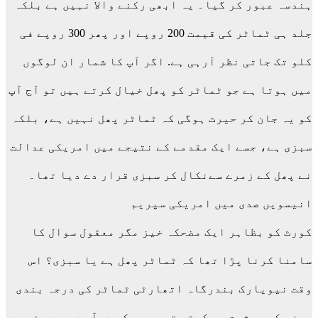
ہندسہ عبور کر گیا۔ یہ ابھی رکنے والا نہیں ہے بلکہ
جلد ہی ٹماٹر کی قیمت 200 روپے اور پھر 300 روپے فی
کلو تک جاتی نظر آرہی ہے. اگر آپ کا شمار ان لوگوں
میں ہوتا ہے جو ٹماٹر کو پھل خیال کرتے ہیں تو آج آپ
کو یہ جان کر حیرت ہوگی کہ ٹماٹر پھل نہیں ہے، بلکہ
سبزی ہے، جسے ایک مقدمے کے نتیجے میں امریکی عدالت
نے پھل کے زمرے سےنکال کر سبزی قرار دے دیا تھا۔
انیسویں صدی میں امریکی سپریم
کورٹ کو بظاہر ایک مضحکہ خیز مگر معقول سوال کا
سامنا کرنا پڑا تھا کہ ٹماٹر پھل ہے یا سبزی؟ اس
وقت نیویارک بندرگاہ اتھارٹی ٹماٹر کی درجہ بندی
سبزی کی حیثیت سے کرتی تھی، جس کی درآمد پر دس فیصد