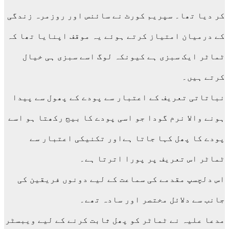
کر دیا تھا۔ سپریم کورٹ نے سائنس اور روزمرہ زندگی
کے درمیان امتیاز کرتے ہوئے یہ موقف اپنایا تھا کہ
ٹماٹر ایک سبزی ہے کیونکہ لوگ اسے سبزی ہی خیال
کرتے ہیں۔
نباتاتی تعریف کے اعتبار سے پودے کے پھول سے پیدا
ہونے والا نرم گودا جو اسی پودے کا بیج رکھتا ہو اسے
پودے کا پھل کہا جاتا ہےاور تکنیکی اعتبار سے
ٹماٹر اس تعریف پر پورا اترتا ہے۔
اس دلچسپ مقدمے کی سماعت کے لیے دونوں فریقین کی
جانب سے دلائل مختصر اور سادہ تھے۔
مدعا علیہ نے ٹماٹر کو پھل ثابت کرنے کے لیے ویبسٹر