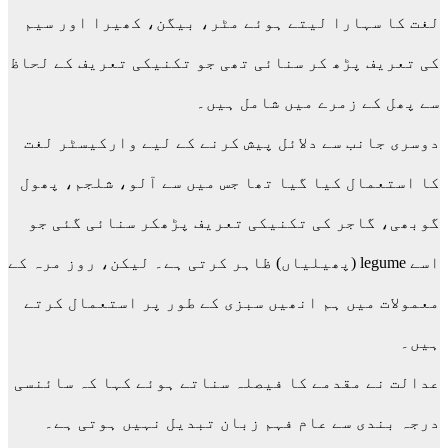
لغت کا سہارا لیتے ہوئے مٹر، بیگن، کھیرا اور سیم
کی تعریف پڑھ کر سنائی تھی جو تکنیکی تعریف کے لحاظ
سے پھل کے زمرے میں شامل ہیں۔
دوسری جانب سے دلائل پیش کرنے کے لیے وارکیسٹر لغت
کا استعمال کیا گیا تھا جس میں سے آلو، شلجم، پھول
گوبھی، گاجر کی تکنیکی تعریف پڑھکر سنائی گئی جو
اسے legume (پھیلیاں) ظاہر کرتی ہے۔ لیکن، روز مرہ کے
معمولات میں ہم انھیں سبزی کے طور پر استعمال کرتے
ہیں۔
عدالت نے مقدمے کا فیصلہ سناتے ہوئے کہا کہ سائنسی
درجہ بندی سے عام فہم زبان تبدیل نہیں ہوتی ہے۔