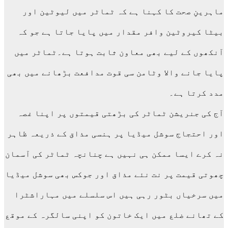
ماہرینِ صحت کا کہنا ہے کہ ٹماٹر میں لیوٹین اور
بیٹا کیروٹین وافر مقدار میں پایا جاتا ہے جو کہ
آنکھوں کے لیے بھی معاون ثابت ہوتا ہے۔ٹماٹر میں
پایا جانے والا وٹامن سی قوت مدافعت بڑھانے میں بھی
مدد کرتا ہے۔
آج کی جنریشن ٹماٹر کی بڑھتی قیمتوں پر اپنا غصہ
اور احتجاج سوشل میڈیا پر ہنسی مذاق کے ذریعہ ظاہر
نہ کرے ایسا ممکن ہی نہیں ہے چنانچہ ٹماٹر کی آسمان
چھوتی قیمت پر نت نئے مذاق اور جوکس بھی سوشل میڈیا
میں سرخیاں بٹور رہی ہیں اس سلسلے میں مہاراشٹرا
کے تھانے ضلع میں ایک خاتون کو اپنی سالگرہ کے موقع