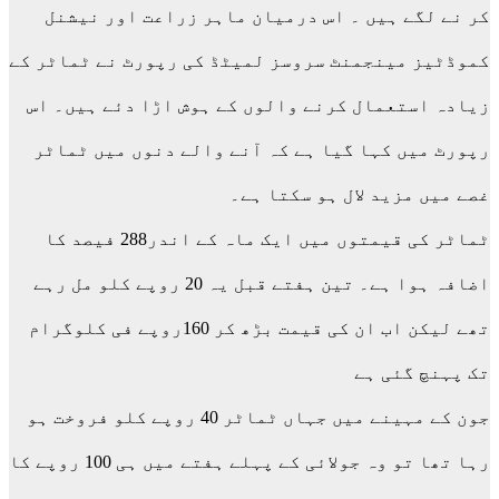
کر نے لگے ہیں ۔ اس درمیان ماہر زراعت اور نیشنل
کموڈٹیز مینجمنٹ سروسز لمیٹڈ کی رپورٹ نے ٹماٹر کے
زیادہ استعمال کرنے والوں کے ہوش اڑا دئے ہیں۔ اس
رپورٹ میں کہا گیا ہے کہ آنے والے دنوں میں ٹماٹر
غصے میں مزید لال ہو سکتا ہے۔
ٹماٹر کی قیمتوں میں ایک ماہ کے اندر288 فیصد کا
اضافہ ہوا ہے۔ تین ہفتے قبل یہ 20 روپے کلو مل رہے
تھے لیکن اب ان کی قیمت بڑھ کر 160روپے فی کلوگرام
تک پہنچ گئی ہے
جون کے مہینے میں جہاں ٹماٹر 40 روپے کلو فروخت ہو
رہا تھا تو وہ جولائی کے پہلے ہفتے میں ہی 100 روپے کا