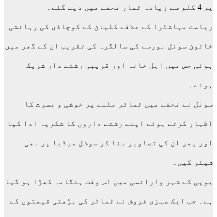
پر 4 کلو سے زیادہ ٹمار تحفے میں دیے گئے۔
ریاست مہاشٹرا کے علاقے کلیان کے کوچاڈی کی رہائشی
خاتون سونل بورسے کی سالگرہ کی تقریب ان کے گھر میں
ہوئی جس میں اہل خانہ اور قریبی رشتے دار شریک
ہوئے۔
سونل نے تحفے میں ٹماٹر ملنے پر خوشی و مسرت کا
اظہار کرتے ہوئے اپنے رشتے داروں کا شکریہ ادا کیا
اور پھر ان کی تصاویر بنا کر سوشل میڈیا پر بھی
شیئر کیں۔
یوپی کے شہر وارانسی میں اس وقت ہنگامہ کھڑا ہو گیا
ہے۔ جب ایک سبزی فروش نے ٹماٹر کی بڑھتی قیمتوں کے