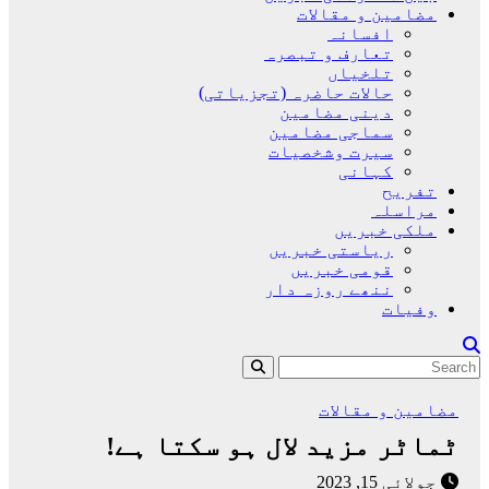
مضامین و مقالات
افسانہ
تعارف و تبصرہ
تلخیاں
حالات حاضرہ (تجزیاتی)
دینی مضامین
سماجی مضامین
سیرت وشخصیات
کہانی
تفریح
مراسلہ
ملکی خبریں
ریاستی خبریں
قومی خبریں
ننھے روزہ دار
وفیات
مضامین و مقالات
ٹماٹر مزید لال ہو سکتا ہے!
جولائی 15, 2023