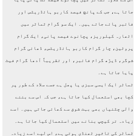
جاتا ہے، جب کے پانچ فیصد کاربو ہائڈریٹس اور
فائبر پائے جاتے ہیں۔ ایک سو گرام ٹماٹر میں
اٹھارہ کیلوریز، پچانوے فیصد پانی، ایک گرام
پروٹین، چار گرام کاربو ہائڈریٹس، ڈھائی گرام
شوگر، ڈیڑھ گرام فائبر، اور تقریباً آدھا گرام فیٹ
پایا جاتا ہے۔
ٹماٹر ایک ایسی سبزی یا پھل ہے جسے سلاد کے طور پر
کچا بھی استعمال کیا جاتا ہے، جب کہ اس سے بننے
والی چٹنیاں بھی بہت شوق سے کھائی جاتی ہیں۔ اسے
زیادہ تر کیچپ بنانے میں استعمال کیا جاتا ہے۔
ٹماٹر کی تاثیر ٹھنڈی ہوتی ہے، اس لیے اسے زیادہ