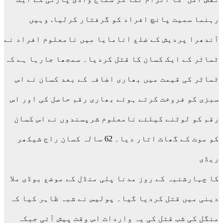
رہنما سمیت پانچ افراد کو گرفتار کرلیا. وہیں
آندھرا پردیش کے ضلع انامایا میں نامعلوم افراد نے
ٹماٹر کے ایک کسان کا قتل کردیا۔ سمجھا جارہا ہے کہ
ٹماٹر کی قیمت میں بھاری اضافہ کے بعد کسان نے اس
سبزی کو فروخت کرتے ہوئے بھاری رقم حاصل کی اور اس
رقم کو لوٹنے کیلئے نامعلوم شرپسندوں نے اس کسان
کو موت کے گھاٹ اتار دیا۔ 62 سالہ کسان راج شیکھر
ریڈی
کا چہارشنبہ کے روز مدنا پلی منڈل کے موضع بوڈی ملا
دینی میں قتل کردیا گیا۔ پولیس نے شبہ ظاہر کیا کہ
منگل کی شب قتل کی یہ واردات اس وقت پیش آئی جبکہ