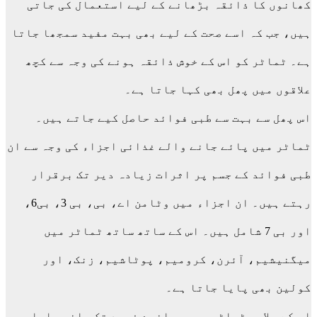
کھانوں کا ذائقہ بڑھانے کے لیے استعمال کی جاتی
ہیں، جب کہ اسے صحت کے لیے بھی بہت مفید سمجھا جاتا
ہے۔ ٹماٹر کو اس کے خوش ذائقہ ہونے کی وجہ سے کچھ
علاقوں میں پھل بھی کہا جاتا ہے۔
اس پھل سے بہت سے طبی فوائد حاصل کیے جاتے ہیں۔
ٹماٹر میں پائے جانے والے غذائی اجزاء کی وجہ سے ان
طبی فوائد کے جسم پر اثرات زیادہ دیر تک برقرار
رہتے ہیں۔ ان اجزاء میں وٹامن اے، بی، بی 3، بی6،
اور بی 7 شامل ہیں۔ اس کے ساتھ ساتھ ٹماٹر میں
میگنیشیم، آئرن، کرومیم، پوٹاشیم، زنک، اور
کولین بھی پایا جاتا ہے۔
اس کے علاوہ ٹماٹر میں پچانوے فیصد تک پانی پایا