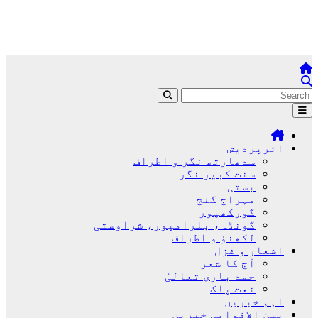
اترپردیش
سدھارتھ نگر و اطراف
سنت کبیر نگر
بستی
مہراج گنج
گورکھپور
گونڈہ، بلرامپور، شراوستی
لکھنؤ و اطراف
اشعار و غزل
آج کا شعر
حمد باری تعالیٰ
نعت پاک
اہم خبریں
بین الاقوامی خبریں