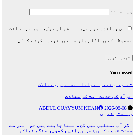
ویب‌ سائٹ
اس براؤزر میں میرا نام، ای میل، اور ویب سائٹ
محفوظ رکھیں اگلی بار جب میں تبصرہ کرنے کےلیے۔
You missed
تعارف و تبصرہ
مراسلہ
مضامین و مقالات
قرآن کی خدمت امت کی سعادت
ABDUL QUAYYUM KHAN
2026-08-08
ریاستی خبریں
اگر آپ مستقبل میں کچھ بننا چاہتے ہیں تو ابھی سے
محنت شروع کریں: سی پی آئی رگھویر سنگھ ٹھاکر