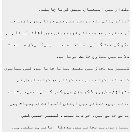
مقدار میں استعمال نہیں کرنا چاہئے۔
ٹماٹر ہائی بلڈ پریشر میں کمی کرتا ہے، ہاضمے کے
لیے مفید ہے، جسمانی خوبصورتی میں اضافہ کرتا ہے،
جگر کی صحت کے لیے فائدہ مند ہے بلیک ہیڈز سے نجات
دلانے میں معاون ثابت ہوتا ہے،
کینسر سے بچاؤ میں مفید بتایا جاتا ہے، کیل مہاسوں
کا خاتمہ کرنے میں مدد کرتا ہے، کولیسٹرول کی
متوازن سطح پر لا کر وزن میں کمی کے لیے مفید بتائے
جاتے ہیں، ٹماٹر میں اینٹی آکسیڈنٹ خصوصیات بھی
پائی جاتی ہیں۔ جو ذیابیطس، کینسر جیسی کئی
بیماریوں سے بچانے میں مددگار ثابت ہو سکتی ہے۔