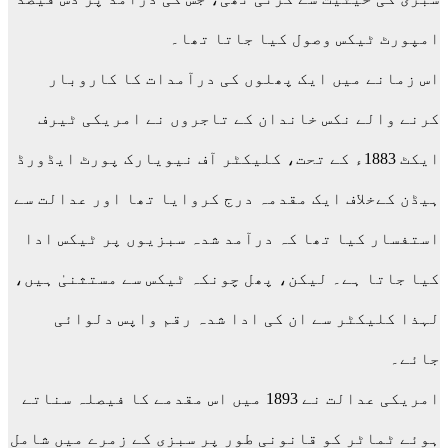
امپورٹ ٹیکس وصول کیا جاتا تھا۔
اس زمانے میں ایک پھلوں کی درآمدات کا کاروبار
کرنے والے نکس خاندان کے تاجروں نے امریکی ٹیرف
ایکٹ 1883ء کے تحت، کلیکٹر آف نیویارک پورٹ ایڈورڈ
ہیڈن کےخلاف ایک مقدمہ درج کروایا تھا اور عدالت سے
استفسار کیا تھا کہ درآمد شدہ سبزیوں پر ٹیکس ادا
کیا جاتا ہے۔ لیکن، پھل چونکہ ٹیکس سے مستثنیٰ ہیں،
لہذا کلیکٹر سے ان کی ادا شدہ رقم واپس دلوائی
جائے۔
امریکی عدالت نے 1893 میں اس مقدمے کا فیصلہ سناتے
ہوئے ٹماٹر کو قانونی طور پر سبزی کے زمرے میں شامل