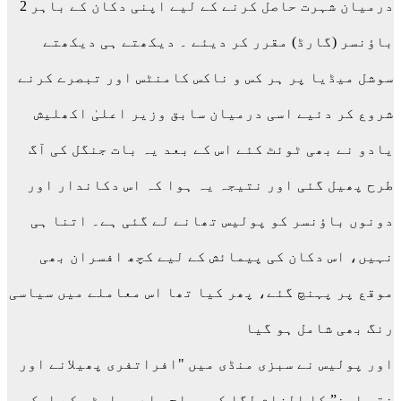
درمیان شہرت حاصل کرنے کے لیے اپنی دکان کے باہر 2
باؤنسر (گارڈ) مقرر کر دیئے ۔ دیکھتے ہی دیکھتے
سوشل میڈیا پر ہر کس و ناکس کامنٹس اور تبصرے کرنے
شروع کر دئیے اسی درمیان سابق وزیر اعلیٰ اکھلیش
یادو نے بھی ٹوئٹ کئے اس کے بعد یہ بات جنگل کی آگ
طرح پھیل گئی اور نتیجہ یہ ہوا کہ اس دکاندار اور
دونوں باؤنسر کو پولیس تھانے لے گئی ہے۔ اتنا ہی
نہیں، اس دکان کی پیمائش کے لیے کچھ افسران بھی
موقع پر پہنچ گئے، پھر کیا تھا اس معاملے میں سیاسی
رنگ بھی شامل ہو گیا
اور پولیس نے سبزی منڈی میں "افراتفری پھیلانے اور
نقص امن” کا الزام لگا کر سماج وادی پارٹی کے ایک