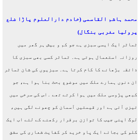
محمد ہاشم القاسمی (خادم دارالعلوم پاڑا ضلع
پرولیا مغربی بنگال)
ٹماٹر ایک ایسی سبزی ہے جو کم و بیش ہر گھر میں
روزانہ استعمال ہوتی ہے۔ ٹماٹر کسی بھی سبزی کا
ذائقہ بڑھانے کا کام کرتا ہے۔ سبزیوں کی شان ٹماٹر
ان دنوں ہمارے ملک میں موضوع بحث بنا ہوا ہے، جو
کبھی پڑوسی ملک میں ہوا کرتے تھے ۔اس کی سرخی میں
تیزی آئی ہے اور قیمتیں آسمان کو چھونے لگی ہیں،
لوگ اپنی جیب کا توازن برقرار رکھنے کے لئے اب ایک
کلو کی بجائے ایک پاو خرید کر کفایت شعاری کی مشق