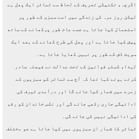
اگرچہ، تکنیکی تعریف کے لحاظ سے ٹماٹر ایک پھل ہے
لیکن روز مرہ کی زندگی میں اسے سبزی کے طور پر
استعمال کیا جاتا ہے جسے عام طور پرکھانے کے ساتھ
پیش کیا جاتا ہے اور پھل کی طرح کھانے کے بعد ایک
سویٹ ڈش کے طور پر نہیں کھایا جاتا ہے۔
لہذا، کسٹم قوانین کے تحت عدالت نے فیصلہ صادر
کرتے ہوئے کہا تھا کہ آج سے ٹماٹر کو سبزیوں کے
زمرے میں شمار کیا جائے گا اور درآمدی ٹیرف کی
ادائیگی جاری رکھی جائے گی اور نکس خاندان کو رقم
کی ادائیگی نہیں کی جائے گی۔
ٹماٹر کا شمار ان سبزیوں میں کیا جاتا ہے جو مختلف