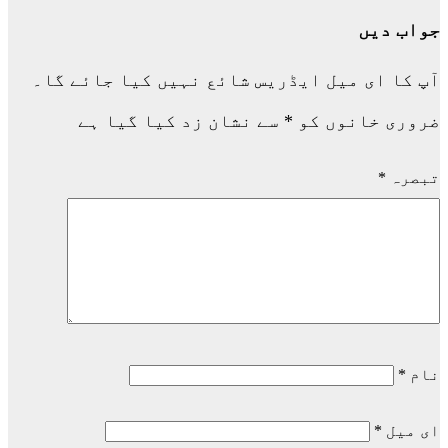
جواب دیں
آپ کا ای میل ایڈریس شائع نہیں کیا جائے گا۔
ضروری خانوں کو
*
سے نشان زد کیا گیا ہے
تبصرہ
*
نام
*
ای میل
*