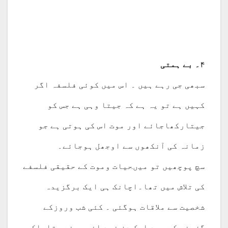
۴۔ بے ہمتی
سبھی جی رہے ہیں ۔ اس میں کوئی فلسفہ اگر
کہیں ہے تو یہ ہے کہ جیتا وہی ہے جس کو
جیتارکھاجائے اور موت اس کی ہوتی ہے جو
زمانہ کی آنکھوں سے اوجھل ہوجائے۔
سچ پوچھیں تو میںحیات وموت کے حقیقی فلسفے
کی تلاش میں تھا۔اچانک ہی ایک برگزیدہ
شخصیت سے ملاقات ہوگئی ۔ کئی شب وروزکے
گزرنے کے بعد ایک دِن خود انھوں نے بتایاکہ