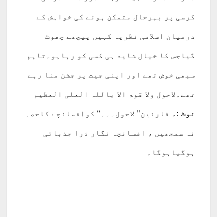
کرسی پر بہرحال متمکن ہونے کی خواہش کے
درمیان اسلامی نظریہ کہیں پیچھے چھوٹ
گیاجس کا خیال شاید ہی کسی کو رہاہو۔تاہم
سبھی خوش تھے اور اپنی جیت پر جشن منا رہے
تھے۔لاحول ولا قوۃ الا باللہ العلی العظیم
نوٹ :۔
قارئین’’ لاحول۔۔۔‘‘ کوافسانچے کاحصہ
نہ سمجھیں ، افسانچہ نگار ذرا جذباتی
ہوگیاہوگا۔