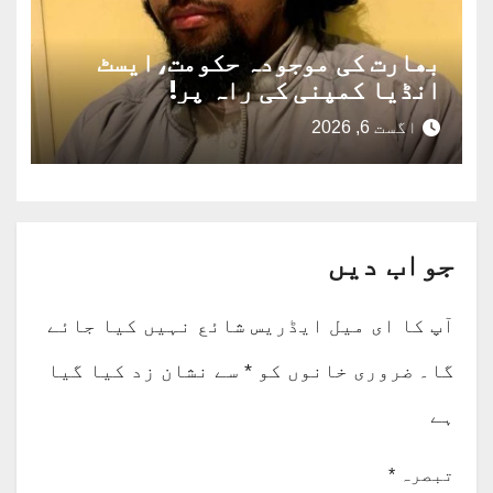
بھارت کی موجودہ حکومت،ایسٹ
انڈیا کمپنی کی راہ پر!
اگست 6, 2026
جواب دیں
آپ کا ای میل ایڈریس شائع نہیں کیا جائے
گا۔
ضروری خانوں کو
*
سے نشان زد کیا گیا
ہے
تبصرہ
*