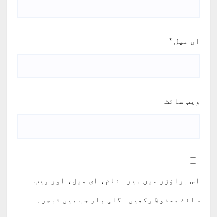
ای میل
*
ویب‌ سائٹ
اس براؤزر میں میرا نام، ای میل، اور ویب
سائٹ محفوظ رکھیں اگلی بار جب میں تبصرہ