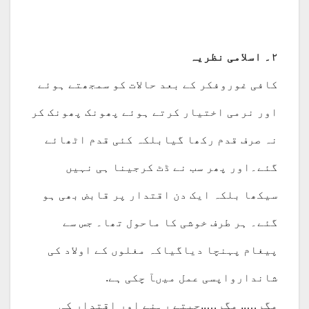
۲۔ اسلامی نظریہ
کافی غوروفکر کے بعد حالات کو سمجھتے ہوئے
اور نرمی اختیار کرتے ہوئے پھونک پھونک کر
نہ صرف قدم رکھا گیابلکہ کئی قدم اٹھائے
گئے۔اور پھر سب نے ڈٹ کرجینا ہی نہیں
سیکھا بلکہ ایک دن اقتدار پر قابض بھی ہو
گئے۔ ہر طرف خوشی کا ماحول تھا۔ جس سے
پیغام پہنچا دیاگیاکہ مغلوں کے اولاد کی
شاندارواپسی عمل میںآ چکی ہے.
مگر….. مگر…..جیتے رہنے اور اقتدار کی