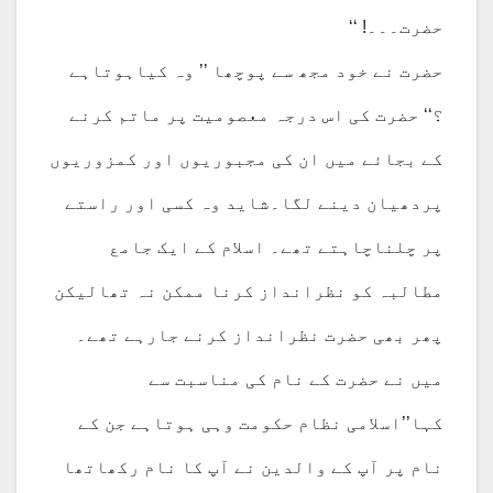
حضرت۔۔۔! ‘‘
حضرت نے خود مجھ سے پوچھا ’’ وہ کیاہوتاہے
؟‘‘ حضرت کی اس درجہ معصومیت پر ماتم کرنے
کے بجائے میں ان کی مجبوریوں اور کمزوریوں
پردھیان دینے لگا۔شاید وہ کسی اور راستے
پر چلناچاہتے تھے۔ اسلام کے ایک جامع
مطالبہ کو نظرانداز کرنا ممکن نہ تھالیکن
پھر بھی حضرت نظرانداز کرنے جارہے تھے۔
میں نے حضرت کے نام کی مناسبت سے
کہا’’اسلامی نظام حکومت وہی ہوتاہے جن کے
نام پر آپ کے والدین نے آپ کا نام رکھاتھا