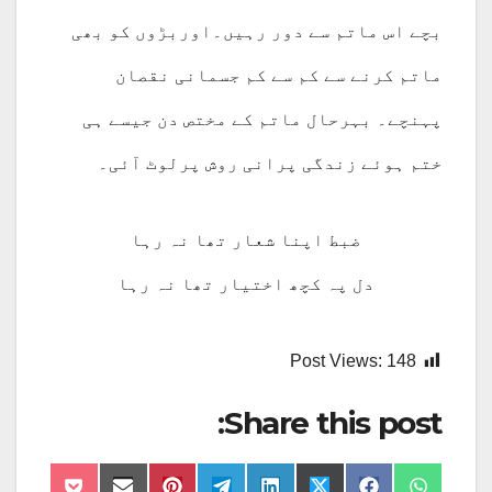
بچے اس ماتم سے دور رہیں۔اوربڑوں کو بھی
ماتم کرنے سے کم سے کم جسمانی نقصان
پہنچے۔ بہرحال ماتم کے مختص دن جیسے ہی
ختم ہوئے زندگی پرانی روش پرلوٹ آئی۔
ضبط اپنا شعار تھا نہ رہا
دل پہ کچھ اختیار تھا نہ رہا
Post Views:
148
Share this post: