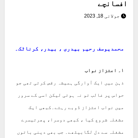
افسانچے
جولائی 18, 2023
محمدیوسف رحیم بیدری ، بیدر، کرناٹک۔
۱۔ اعتزاز نواب
ذہن میں ایک آوارگی ہمیشہ رقص کرتی تھی جو
حواس پر غالب تو نہ ہوتی لیکن اسی کے سرور
میں نواب اعتزاز ڈوبے رہتے۔کبھی ایک
مشغلہ شروع کیا ، کبھی دوسرا، پھرتیسرے
مشغلہ سے دل لگابیٹھے۔ جب بھی دینی باتوں