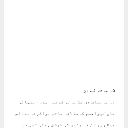
۵۔ ماتم کے دن
وہ پانسات دن تک ماتم کرتے رہے۔ انتہائی
جان لیواقسم کاسالانہ ماتم ہواکرتاہے ۔اس
موقع پر ان کے بڑوں کی کوشش ہوتی تھی کہ