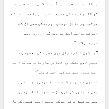
۔مطلب یہ کہ جوہستی اُسی اسلامی نظام حکومت
کو قائم کرنے کی جدوجہدکرتے ہوئے شہادت کے
مرتبہ پر فائز ہوگئی اورجسکی سعی ان کے
چھوٹے صاحبزادے نے بھی کی اوروہ بھی
شہیدکہلائے‘‘
’’وہ کون ؟‘‘اس سوال میں حضرت کی معصومیت
نہیں تھی بلکہ وہ تجاہل عارفانہ سے کام لے
رہے تھے۔ میں نے کہا’’حضرت علی ؓ‘‘
انھوں نے میری طرف سے منہ پھیرلیا۔ میں نے
بھی جاہلوں کی طرح ان سے جواباًمنہ پھیرنے
میں عافیت جانی جب کہ مجھے ایسا نہیں کرنا