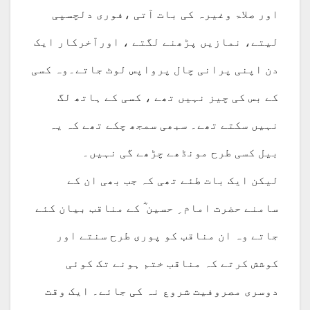
اور صلاۃ وغیرہ کی بات آتی ،فوری دلچسپی
لیتے، نمازیں پڑھنے لگتے ، اورآخرکار ایک
دن اپنی پرانی چال پرواپس لوٹ جاتے۔وہ کسی
کے بس کی چیز نہیں تھے ، کسی کے ہاتھ لگ
نہیں سکتے تھے۔ سبھی سمجھ چکے تھے کہ یہ
بیل کسی طرح مونڈھے چڑھے گی نہیں۔
لیکن ایک بات طئے تھی کہ جب بھی ان کے
سامنے حضرت امام ِ حسین ؓ کے مناقب بیان کئے
جاتے وہ ان مناقب کو پوری طرح سنتے اور
کوشش کرتے کہ مناقب ختم ہونے تک کوئی
دوسری مصروفیت شروع نہ کی جائے۔ ایک وقت