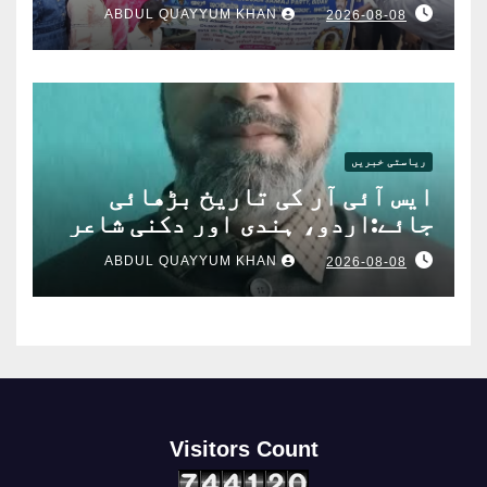
ABDUL QUAYYUM KHAN
2026-08-08
ریاستی خبریں
ایس آئی آر کی تاریخ بڑھائی
جائے:اردو، ہندی اور دکنی شاعر
میرؔبیدری کامطالبہ
ABDUL QUAYYUM KHAN
2026-08-08