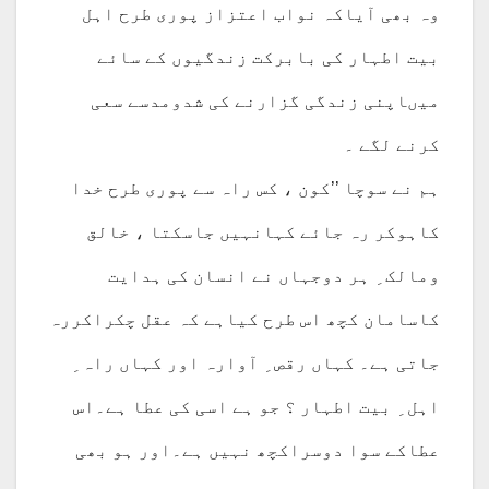
وہ بھی آیاکہ نواب اعتزاز پوری طرح اہل
بیت اطہار کی بابرکت زندگیوں کے سائے
میںاپنی زندگی گزارنے کی شدومدسے سعی
کرنے لگے ۔
ہم نے سوچا ’’کون ، کس راہ سے پوری طرح خدا
کاہوکر رہ جائے کہانہیں جاسکتا ، خالق
ومالک ِ ہر دوجہاں نے انسان کی ہدایت
کاسامان کچھ اس طرح کیاہے کہ عقل چکراکررہ
جاتی ہے۔ کہاں رقص ِ آوارہ اور کہاں راہ ِ
اہل ِ بیت اطہار ؟ جو ہے اسی کی عطا ہے۔اس
عطاکے سوا دوسراکچھ نہیں ہے۔اور ہو بھی