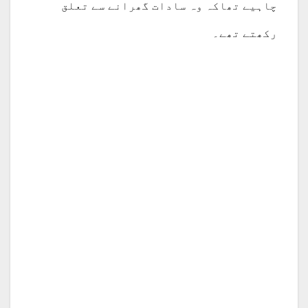
چاہیے تھاکہ وہ سادات گھرانے سے تعلق
رکھتے تھے۔