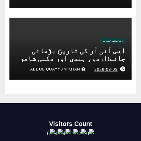
ریاستی خبریں
ایس آئی آر کی تاریخ بڑھائی
جائے:اردو، ہندی اور دکنی شاعر
میرؔبیدری کامطالبہ
ABDUL QUAYYUM KHAN
2026-08-08