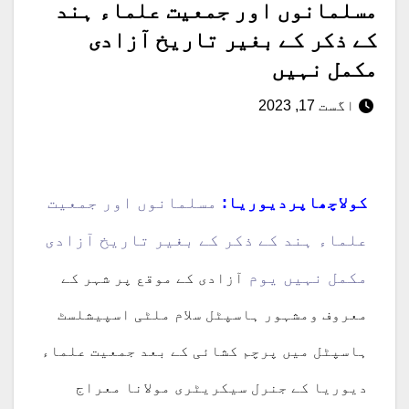
مسلمانوں اور جمعیت علماء ہند
کے ذکر کے بغیر تاریخ آزادی
مکمل نہیں
اگست 17, 2023
کولاچھاپردیوریا:
مسلمانوں اور جمعیت
علماء ہند کے ذکر کے بغیر تاریخ آزادی
مکمل نہیں یوم
آزادی کے موقع پر شہر کے
معروف ومشہور ہاسپٹل سلام ملٹی اسپیشلسٹ
ہاسپٹل میں پرچم کشائی کے بعد جمعیت علماء
دیوریا کے جنرل سیکریٹری مولانا معراج