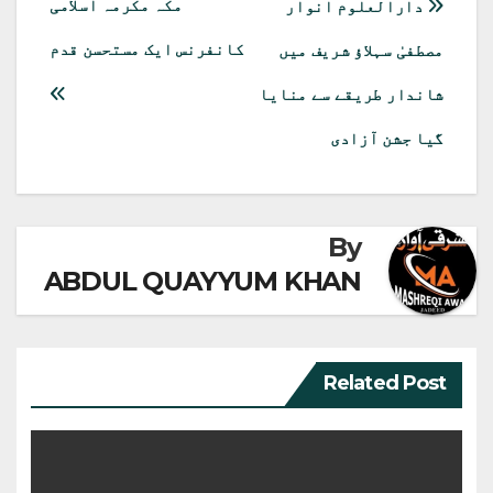
پوسٹوں
مکہ مکرمہ اسلامی
دارالعلوم انوار
کی
کانفرنس ایک مستحسن قدم
مصطفیٰ سہلاؤ شریف میں
نیویگیشن
شاندار طریقے سے منایا
گیا جشن آزادی
By
ABDUL QUAYYUM KHAN
Related Post