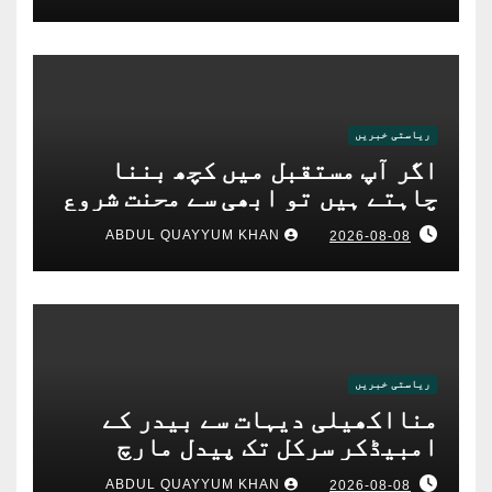
ریاستی خبریں
اگر آپ مستقبل میں کچھ بننا
چاہتے ہیں تو ابھی سے محنت شروع
کریں: سی پی آئی رگھویر سنگھ
ABDUL QUAYYUM KHAN
2026-08-08
ٹھاکر
ریاستی خبریں
منااکھیلی دیہات سے بیدر کے
امبیڈکر سرکل تک پیدل مارچ
ABDUL QUAYYUM KHAN
2026-08-08