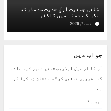
ضلعی جمعیت اہلِ حدیث سدھارتھ
نگر کے دفتر میں ڈاکٹر
عبدالقیوم محمد شفیع مدنی
اگست 7, 2026
بستوی حفظہ اللہ کی تشریف آوری
جواب دیں
آپ کا ای میل ایڈریس شائع نہیں کیا جائے
گا۔
ضروری خانوں کو
*
سے نشان زد کیا گیا
ہے
تبصرہ
*