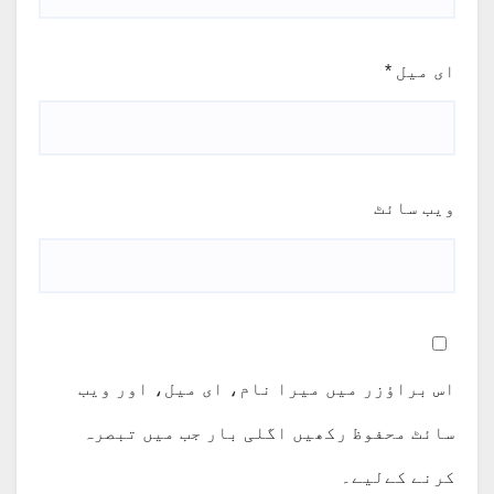
ای میل
*
ویب‌ سائٹ
اس براؤزر میں میرا نام، ای میل، اور ویب
سائٹ محفوظ رکھیں اگلی بار جب میں تبصرہ
کرنے کےلیے۔