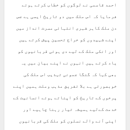
احمد قاسمی نے لوگوں کو خطاب کرتے ہوئے
فرمایا کہ اس ملک میں دو تاریخ ایسی ہے جس
دن ملک کاہر شہری انتہائی مسرت انداز میں
اپنے شہیدوں کو خراج تحسین پیش کرتے ہیں
اور انکی ملک کے لیے دی ہوئی قربانیوں کو
یاد کرتے ہیں انہوں نے اپنے بیان میں یہ
بھی کہا کہ گنگا جمونی تہذیب اس ملک کی
خوبصورتی ہے بلا تفریق مذہب وملت ہمیں اپنے
پرخوں کے تاریخ کو اپناتے ہوئے انسانیت کے
خدمت کےلیے ہمیشہ تیار رہنا چاہیے اور
اپنی آنے والے نسلوں کو ملک کی قربانیوں