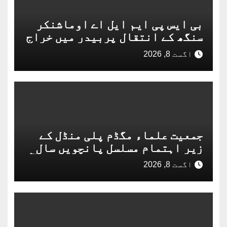
بی ایس پی ایم ایل اے اوماشنکر
سنگھ کے انتقال پربیدر میں خراج
عقیدت
اگست 8, 2026
جمعیت علماء مگڈم پلی منڈل کے
زیرِ اہتمام مسلسل پانچویں سال
عظیم الشان "جلسۂ سیرت النبی ﷺ
اگست 8, 2026
و اصلاحِ معاشرہ” کا آغاز 16 اگست
سے