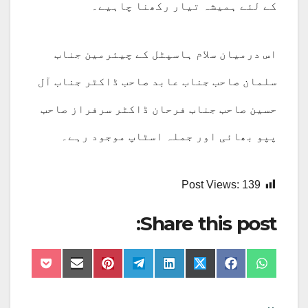
کے لئے ہمیشہ تیار رکھنا چاہیے۔
اس درمیان سلام ہاسپٹل کے چیئرمین جناب
سلمان صاحب جناب عابد صاحب ڈاکٹر جناب آل
حسین صاحب جناب فرحان ڈاکٹر سرفراز صاحب
پپو بھائی اور جملہ اسٹاپ موجود رہے۔
Post Views:
139
Share this post:
Share
Share
Share
Share
Share
Share
Share
Share
on
on
on
on
on
on
on
on
Pocket
Email
Pinterest
Telegram
LinkedIn
Facebook
X
WhatsApp
(Twitter)