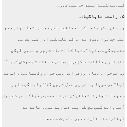
کسی سے کہنا نہیں چاہتی تھی۔
۵۔ راستہ ناپاگیا:۔
وہ دنیا کو متحد کرنے کاخواب دیکھ رہاتھا۔ بابے کو
پتہ چلاتوا نھوں نے اس کو طلب کیااور نہایت ہی
سنجیدگی سے کہا’’دنیا کا اتحاد ضرور ی نہیں لیکن
انسانوں کااتحاد لازمی ہے، اس کے لئے تم کوشش کرو ‘‘
وہ نوجوان تھا،اورعزائم بھی جوان رکھتاتھا۔ اس نے
کہا’’جو سوچا ہے اس پر عمل کروں گا‘‘ بابے کچھ اور
سمجھانا چاہتاتھالیکن اس نے محسوس کیاکہ اس کے بول
آنے والے کسی سچ کا پتہ دے رہے ہیں۔ بابے نے
اپناراستہ ناپنے میں عافیت سمجھا۔