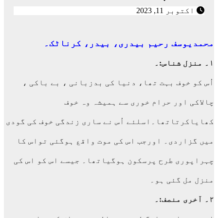
اکتوبر 11, 2023
محمدیوسف رحیم بیدری، بیدر، کرناٹک۔
۱۔ منزل شناس:۔
اُس کو خوف بہت تھا، دنیا کی بدزبانی ، بے باکی ،
چالاکی اور حرام خوری سے ہمیشہ وہ خوف
کھایاکرتاتھا۔اسلئے اُس نے ساری زندگی خوف کی گودی
میں گزاردی۔ اورجب اس کی موت واقع ہوگئی تواس کا
چہراپوری طرح پرسکون ہوگیاتھا۔ جیسے اس کو اس کی
منزل مل گئی ہو۔
۲۔ آخری منصف:۔