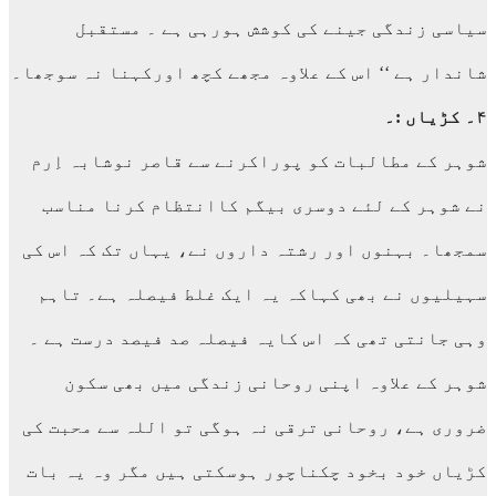
سیاسی زندگی جینے کی کوشش ہورہی ہے ۔ مستقبل
شاندار ہے ‘‘ اس کے علاوہ مجھے کچھ اورکہنا نہ سوجھا۔
۴۔ کڑیاں :۔
شوہر کے مطالبات کو پوراکرنے سے قاصر نوشابہ اِرم
نے شوہر کے لئے دوسری بیگم کاانتظام کرنا مناسب
سمجھا۔ بہنوں اور رشتہ داروں نے، یہاں تک کہ اس کی
سہیلیوں نے بھی کہاکہ یہ ایک غلط فیصلہ ہے۔ تاہم
وہی جانتی تھی کہ اس کایہ فیصلہ صد فیصد درست ہے ۔
شوہر کے علاوہ اپنی روحانی زندگی میں بھی سکون
ضروری ہے، روحانی ترقی نہ ہوگی تو اللہ سے محبت کی
کڑیاں خود بخود چکناچور ہوسکتی ہیں مگر وہ یہ بات