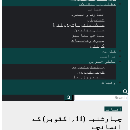
مضامین و مقالات
افسانہ
تعارف و تبصرہ
تلخیاں
حالات حاضرہ (تجزیاتی)
دینی مضامین
سماجی مضامین
سیرت وشخصیات
کہانی
تفریح
مراسلہ
ملکی خبریں
ریاستی خبریں
قومی خبریں
ننھے روزہ دار
وفیات
افسانہ
چہارشنبہ (11؍اکٹوبر) کے
افسانچے