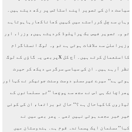
سیاست دان کی تصویر اپنے اسٹاٹس پر رکھ دیتے ہیں۔
وہاں سے چل کرراستے میں کہیں کھاناکھارہاہوتاہے
تو وہ تصویر فیس بک پراپلوڈ کردیتے ہیں، وزراء اور
وزیراعلیٰ سے ملاقات ہوتی ہے تو وہ لوگ انسٹاگرام
کااستعمال کرتے ہیں۔ آج کل Xپربھی یہ گاؤں کے لوگ
نظر آرہے ہیں۔ ان کی سیاسی سرگرمی دیکھ کر حیرت
ہوتی ہے‘‘ میرے غیرمسلم دوست وسنت جونیکر نے کہااور
پھراچانک ہی اس نے مجھ سے پوچھا ’’تم مسلمانوں کے
لیڈروں کاکیاحال ہے ؟‘‘ حال تو براتھا، ان کی کوئی
خیر خبر مجھے ہوتی نہیں تھی ۔ پھر بھی میں نے
کہا’’مسلمان ایک پسماندہ قوم ہے۔ ہندوستان میں