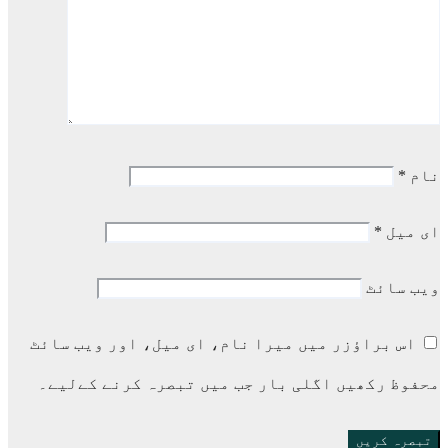
نام
*
ای میل
*
ویب‌ سائٹ
اس براؤزر میں میرا نام، ای میل، اور ویب سائٹ
محفوظ رکھیں اگلی بار جب میں تبصرہ کرنے کےلیے۔