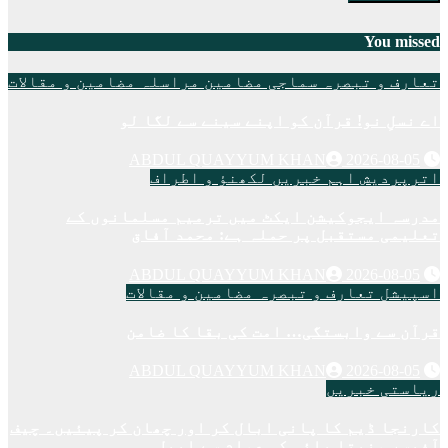
You missed
تعارف و تبصرہ
سماجی مضامین
مراسلہ
مضامین و مقالات
اے نسلِ نو! قرآن کو اپنے سینے سے لگا لو
ABDUL QUAYYUM KHAN
2026-08-05
اترپردیش
اہم خبریں
لکھنؤ و اطراف
مدرسہ ایجوکیشن ایکٹ میں ترمیم مسلمانوں کے
تعلیمی مستقبل پر حملہ ہے: محمد آفاق
ABDUL QUAYYUM KHAN
2026-08-05
اسپیشل
تعارف و تبصرہ
مضامین و مقالات
قرآن سے وابستگی… امت کی بقا کا ضامن
ABDUL QUAYYUM KHAN
2026-08-05
ریاستی خبریں
کارنجا ڈیم کا پانی ابال کر اور چھان کر پیئیں۔ چیف
آفیسر ونیتا بائی کی عوام سے اپیل