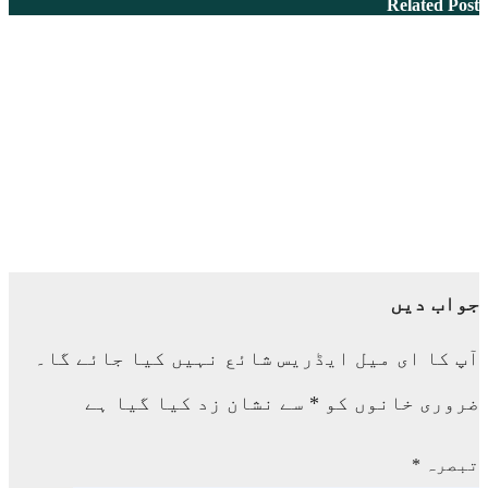
Related Post
وقار
مئی 8, 2026
اجالے کا سفر
مئی 2, 2026
افسانہ: پسینے کی خوشبو
اپریل 30, 2026
جواب دیں
آپ کا ای میل ایڈریس شائع نہیں کیا جائے گا۔
ضروری خانوں کو
*
سے نشان زد کیا گیا ہے
تبصرہ
*