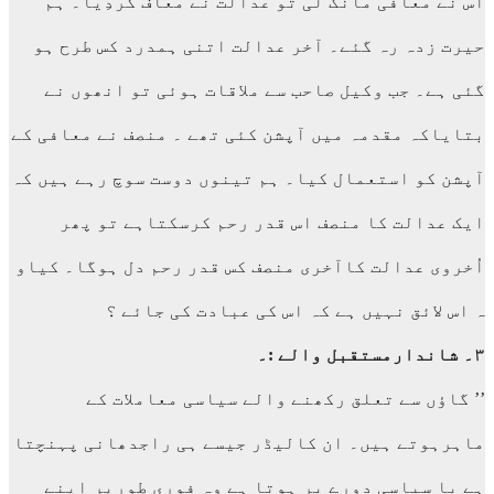
اس نے معافی مانگ لی تو عدالت نے معاف کردِیا۔ ہم
حیرت زدہ رہ گئے۔ آخر عدالت اتنی ہمدرد کس طرح ہو
گئی ہے۔ جب وکیل صاحب سے ملاقات ہوئی تو انھوں نے
بتایاکہ مقدمہ میں آپشن کئی تھے ۔ منصف نے معافی کے
آپشن کو استعمال کیا۔ ہم تینوں دوست سوچ رہے ہیں کہ
ایک عدالت کا منصف اس قدر رحم کرسکتاہے تو پھر
اُخروی عدالت کاآخری منصف کس قدر رحم دل ہوگا۔ کیاو
ہ اس لائق نہیں ہے کہ اس کی عبادت کی جائے ؟
۳۔ شاندارمستقبل والے :۔
’’ گاؤں سے تعلق رکھنے والے سیاسی معاملات کے
ماہرہوتے ہیں۔ ان کالیڈر جیسے ہی راجدھانی پہنچتا
ہے یا سیاسی دورے پر ہوتا ہے وہ فوری طورپر اپنے