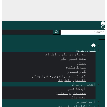
اترپردیش
سدھارتھ نگر و اطراف
سنت کبیر نگر
بستی
مہراج گنج
گورکھپور
گونڈہ، بلرامپور، شراوستی
لکھنؤ و اطراف
اشعار و غزل
آج کا شعر
حمد باری تعالیٰ
نعت پاک
اہم خبریں
بین الاقوامی خبریں