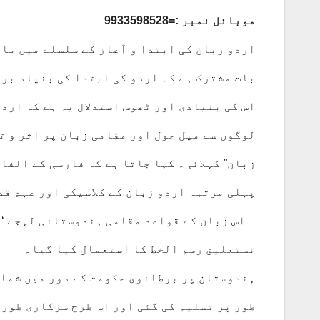
موبائل نمبر :=9933598528
اردو زبان کی ابتدا و آغاز کے سلسلے میں ما
بات مشترک ہے کہ اردو کی ابتدا کی بنیاد برص
اس کی بنیادی اور ٹھوس استدلال یہ ہے کہ ارد
لوگوں سے میل جول اور مقامی زبان پر اثر و ت
زبان” کہلائی۔ کہا جاتا ہے کہ فارسی کے الفا
۔ اس زبان کے قواعد مقامی ہندوستانی لہجے ‘ک
نستعلیق رسم الخط کا استعمال کیا گیا۔
ہندوستان پر برطانوی حکومت کے دور میں شمال
طور پر تسلیم کی گئی اور اس طرح سرکاری طور 