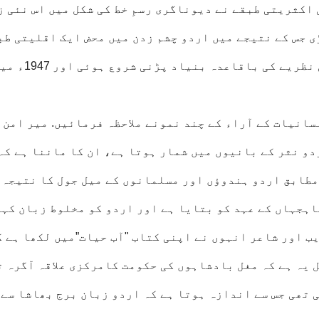
اکثریتی طبقے نے دیوناگری رسمِ خط کی شکل میں اس نئی ز
ی جس کے نتیجے میں اردو چشم زدن میں محض ایک اقلیتی طب
کی زبان بن کر رہ گئی، اسی زمانے سے دو قومی نظریے کی باقاعدہ بنیاد پڑنی شر
انیات کے آراء کے چند نمونے ملاحظہ فرمائیں. میر امن
و نثر کے بانیوں میں شمار ہوتا ہے، ان کا ماننا ہے کہ
مطابق اردو ہندوؤں اور مسلمانوں کے میل جول کا نتیجہ 
اہجہاں کے عہد کو بتایا ہے اور اردو کو مخلوط زبان کہا
ب اور شاعر انہوں نے اپنی کتاب "آب حیات”میں لکھا ہے ک
ل یہ ہے کہ مغل بادشاہوں کی حکومت کامرکزی علاقہ آگرہ ت
ی تھی جس سے اندازہ ہوتا ہے کہ اردو زبان برج بھاشا سے