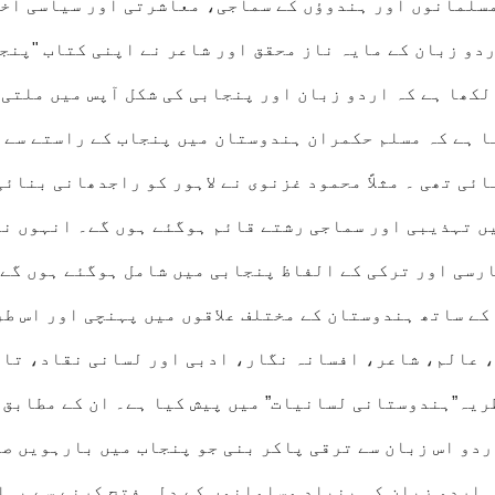
مسلمانوں اور ہندوؤں کے سماجی، معاشرتی اور سیاسی اخت
دو زبان کے مایہ ناز محقق اور شاعر نے اپنی کتاب "پنج
 لکھا ہے کہ اردو زبان اور پنجابی کی شکل آپس میں ملتی 
ا ہے کہ مسلم حکمران ہندوستان میں پنجاب کے راستے سے 
ئی تھی ۔ مثلاً محمود غزنوی نے لاہور کو راجدھانی بنائی
 تہذیبی اور سماجی رشتے قائم ہوگئے ہوں گے۔ انہوں نے
ارسی اور ترکی کے الفاظ پنجابی میں شامل ہوگئے ہوں گے 
کے ساتھ ہندوستان کے مختلف علاقوں میں پہنچی اور اس طر
، عالم، شاعر، افسانہ نگار، ادبی اور لسانی نقاد، تا
ریہ”ہندوستانی لسانیات” میں پیش کیا ہے۔ ان کے مطابق
ردو اس زبان سے ترقی پاکر بنی جو پنجاب میں بارہویں ص
 اردو زبان کی بنیاد مسلمانوں کے دلی فتح کرنے سے پہل