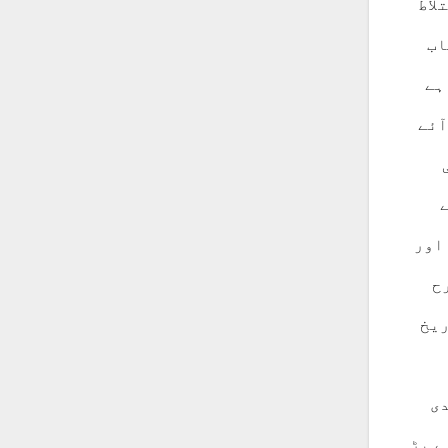
لاط
اب
ہے
آئے
اور
ح
ریخ
دی
ے پڑ