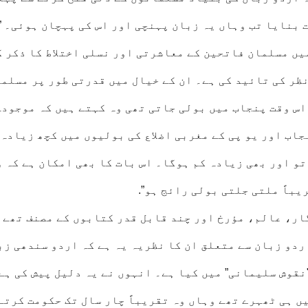
 بنایا تب وہاں یہ زبان پہنچی اور اس کی پہچان ہوئی۔ ”
یں مسلمان فاتحین کے معاشرتی اور نسلی اختلاط کا ذکر ک
ظر کی تائید کی ہے۔ ان کے خیال میں قدرتی طور پر مسلم
 اس وقت پنجاب میں بولی جاتی تھی وہ کہتے ہیں کہ موجودہ
اب اور یو پی کے مغربی اضلاع کی بولیوں میں کچھ زیادہ
تو اور بھی زیادہ کم ہوگا۔ اس بات کا بھی امکان ہے کہ 
باً ملتی جلتی بولی رائج ہو”.
ار، عالم، مؤرخ اور چند قابل قدر کتابوں کے مصنف تھے 
ردو زبان سے متعلق ان کا نظریہ یہ ہے کہ اردو سندھی زب
نقوش سلیمانی” میں کیا ہے۔ انہوں نے یہ دلیل پیش کی ہے
ں ہی ٹھہرے تھے وہاں وہ تقریباً چار سال تک حکومت کرتے