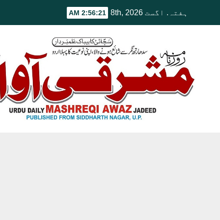
Ski
ہفتہ. اگست 8th, 2026
2:56:22 AM
t
conten