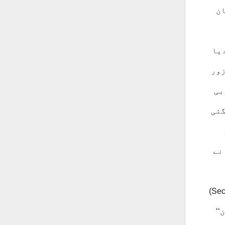
یان
یا
زور
بی
گئی
نے
جائے اور اس کے مقاصد کے حصول کو ممکن بنایا جائے. اس کے اسباب لسانی سے زیادہ فرقہ وارانہ (Sectarian)
‘‘