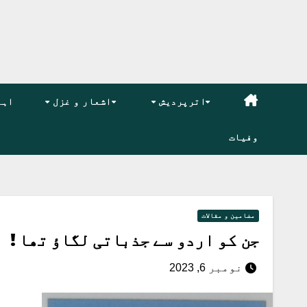
اترپردیش
اشعار و غزل
اہم
وفیات
مضامین و مقالات
جن کو اردو سے جذباتی لگاؤ تھا !
نومبر 6, 2023