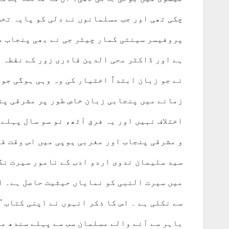
چکی تھی اور جب مسلمانوں نے دلی کو پایہ تخت
پروفیسر سینتی کمار چیٹر جی نے بھی پنجاب م
ہے اور ڈاکٹر محی الدین قادری زور کے نقطہ ن
نے جو زبان ابتداً اختیار کی وہ وہی ہوگی جو
زمانے میں پنجابی زبان خاص طور پر مشرقی پنج
اختلاف نہیں اور یہ فرق آٹھ، نو سو سال پہلے 
و مشرقی پنجاب اور مغربی یوپی میں اس وقت قری
سید سلیمان ندوی اردو ادب کے نامور سیرت نگ
میں سیرت النبی کو نمایاں حیثیت حاصل ہے۔ ا
سے نکلی ہے ۔ اس کا ذکر انہوں نے اپنی کتاب "
باہر سے آنے والے مسلمان سب سے پہلے سندھ می