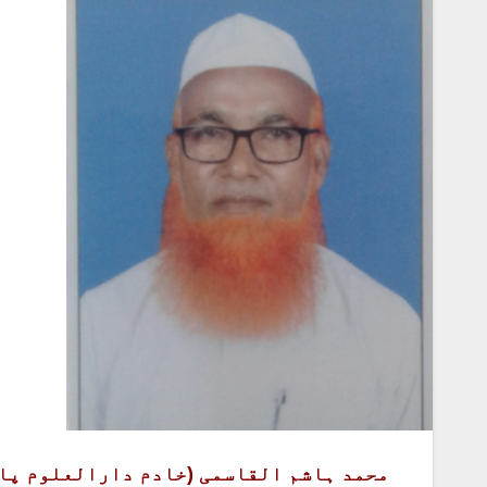
محمد ہاشم القاسمی (خادم دارالعلوم پا