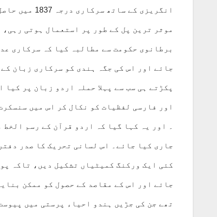
انگریزی کے سا
برطانوی حکومت سے مطالبہ كیا كہ سرکاری عدا
جائے اور اس كی جگہ ہندی كو سركاری زبان كے 
پکڑتے ہی سب سے پہلا حملہ اردو زبان پر کیا ا
اور فارسی لفظیات کو نکال کر اس میں سنسکرت 
۔ اور یہ کہا گیا كہ اردو قرآن کے رسم الخط 
جاری کیا جائے۔ اس لسانی تحریک کا صدر دفتر
کئی ایک ورکنگ کمیٹیاں تشکیل دیں، تاکہ پور
تھے جن کی جڑیں ہندو احیاء پرستی میں پیوست 