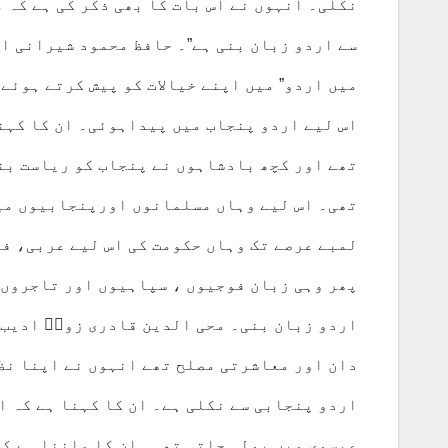
نکلی۔ انہوں نے اس بات کا بھی ذکر کی ہے کہ 
سے اردو زبان بنی ہے”۔ حافظ محمود شیرانی ار
میں اردو” میں اپنے خیالات کو پیش کرتے ہوئے
اس لیے اردو پنجاب میں پیداہوئی۔ ان کا کہن
تھے اور کچھ بادشاہوں نے پنجاب کو ریاست بنا
تھی۔ اس لیے وہاں مسلمانوں اورپنجابیوں میں
لمبے عرصے تک وہاں حکومت کی اس لیے عربی، ف
پھر وہی زبان فوجیوں ، سپاہیوں اور تاجروں 
اردو زبان بنی۔ محی الدین قادری زورؔ ادیب
دان اور معاشرتی مصلح تھے انہوں نے اپنا نظ
اردو پنجابی سے نکلی ہے۔ ان کا کہنا ہے کہ ا
عیسوی میں بولی جاتی تھی۔ ان کا ماننا ہے کہ