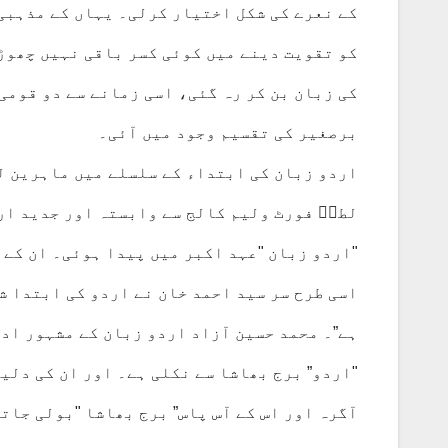
کے نعرے کی شکل اختیار کرلی۔ یہاں کے مذہبی 
کو تقویت دینے میں کوئی کسر باقی نہیں چھوڑ
برصغیر کی تقسیم وجود میں آئی۔
اردو زبان کی ابتداء کے سلسلے میں ماہرین لس
لطفؔ فورٹ ولیم کالج سے وابستہ اور جدید ارد
"اردو زبان "عہد اکبر میں پیدا ہوئی۔ ان کے 
اسی طرح سر سید احمد خان نے اردو کی ابتدا ش
ہے”۔ محمد حسین آزاد اردو زبان کے مشہور ادی
"اردو” برج بھاشا سے نکلی ہے۔ اور ان کی دلی
آگرہ اور اس کے آس پاس” برج بھاشا "بولی جات