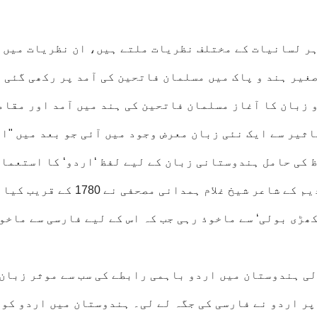
ہر لسانیات کے مختلف نظریات ملتے ہیں، ان نظریات میں 
غیر ہند و پاک میں مسلمان فاتحین کی آمد پر رکھی گئی 
و زبان کا آغاز مسلمان فاتحین کی ہند میں آمد اور مقام
اثیر سے ایک نئی زبان معرض وجود میں آئی جو بعد میں "ا
ظ کی حامل ہندوستانی زبان کے لیے لفظ ‘اردو‘ کا استعما
پہلی مرتبہ اردو زبان کے کلاسیکی اور عہدِ قدیم کے شاعر شیخ غلام ہمدانی مصحفی نے
ھڑی بولی‘ سے ماخوذ رہی جب کہ اس کے لیے فارسی سے ماخو
ی ہندوستان میں اردو باہمی رابطے کی سب سے موثر زبان 
پر اردو نے فارسی کی جگہ لے لی۔ ہندوستان میں اردو کو