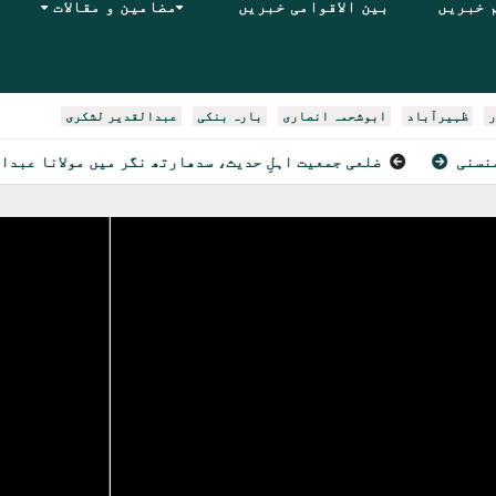
 خبریں
بین الاقوامی خبریں
مضامین و مقالات
ر
ظہیرآباد
ابوشحمہ انصاری
بارہ بنکی
عبدالقدیر لشکری
ضلعی جمعیت اہلِ حدیث، سدھارتھ نگر میں مولانا عبدالرحمن را