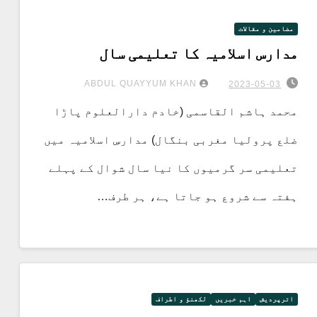
مضامین و مقالات
مدارس اسلامیہ کا تعلیمی سال
ABDUL QUAYYUM KHAN
2023-05-03
محمد ہاشم القاسمی (خادم دارالعلوم پاڑا
ضلع پرولیا مغربی بنگال) مدارسِ اسلامیہ میں
تعلیمی سر گرمیوں کا نیا سال شوال کے پہلے
ہفتہ سے شروع ہو جاتا ہے، ہر طرف…
اترپردیش
اہم خبریں
لکھنؤ و اطراف