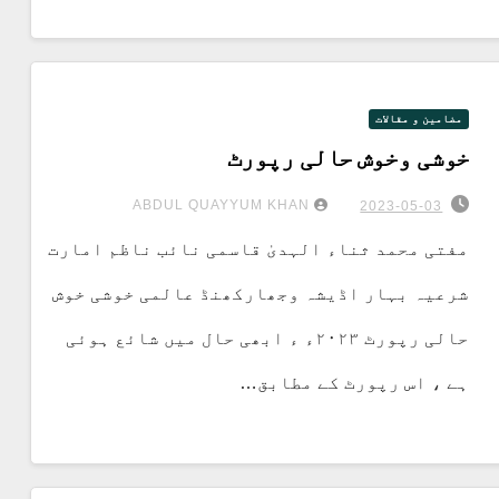
مضامین و مقالات
خوشی وخوش حالی رپورٹ
ABDUL QUAYYUM KHAN
2023-05-03
مفتی محمد ثناء الہدیٰ قاسمی نائب ناظم امارت
شرعیہ بہار اڈیشہ وجھارکھنڈ عالمی خوشی خوش
حالی رپورٹ ۲۰۲۳ء ء ابھی حال میں شائع ہوئی
ہے ، اس رپورٹ کے مطابق…