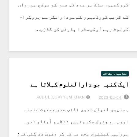
گورکھپور سڑک پر بدھ کی صبح کو موضع پورواں
کے قریب گورکھپور کے سردار نگر سے پروگرام
کرلوٹ رہے آرکیسٹرا پارٹی کی گاڑی…
مضامین و مقالات
ایک کنبہ جو دارالعلوم کہلاتا ہے
ABDUL QUAYYUM KHAN
2023-05-04
ہمایوں اقبال ندوی نائب صدر جمعیت علماء
ارریہ و جنرل سکریٹری، تنظیم أبناء ندوہ
پورنیہ کمشنری مجھ یہ کہ کر دعوت دی گئی کہ؛