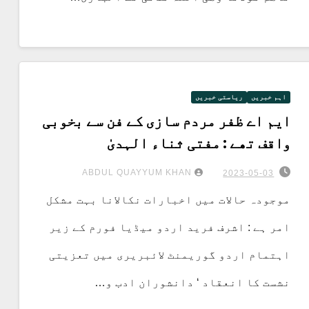
اہم خبریں
ریاستی خبریں
ایم اے ظفر مردم سازی کے فن سے بخوبی
واقف تھے : مفتی ثناء الہدیٰ
ABDUL QUAYYUM KHAN
2023-05-03
موجودہ حالات میں اخبارات نکالانا بہت مشکل
امر ہے : اشرف فرید اردو میڈیا فورم کے زیر
اہتمام اردو گوریمنٹ لائبریری میں تعزیتی
نشست کا انعقاد ‘ دانشوران ادب و…