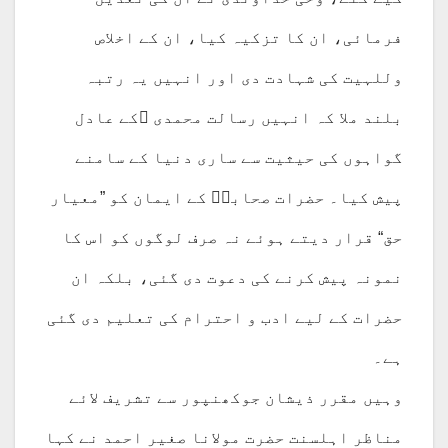
فرمائی، ان کا تزکیہ کیا، ان کے اخلاص
وللہیت کی شہادت دی اور انہیں یہ رتبہ
بلند ملا کہ انہیں رسالت محمدی ؐکے عادل
گواہوں کی حیثیت سے ساری دنیا کے سامنے
پیش کیا۔ حضرات صحابہؓ کے ایمان کو ”معیار
حق“ قرار دیتے ہوئے نہ صرف لوگوں کو اس کا
نمونہ پیش کرنے کی دعوت دی گئی، بلکہ ان
حضرات کے لیے ادب و احترام کی تعلیم دی گئی
ہے۔
وہیں مقرر ذیشان جوکھنپور سے تشریف لائے
مناظر اہلسنت حضرت مولانا صغیر احمد نے کہا