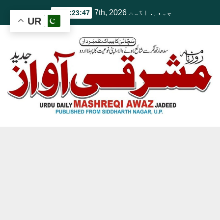
Ski
جمعہ. اگست 7th, 2026
2:23:48 PM
UR
t
conten