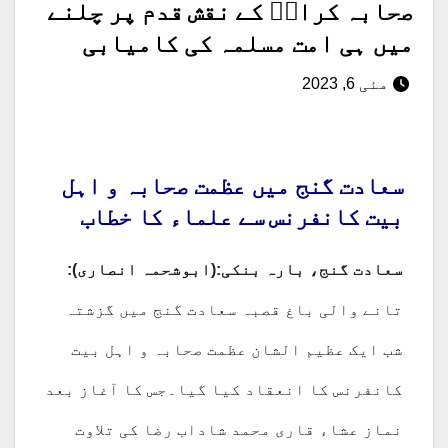
صحابہ کرامؓ کے نقش قدم پر چلنے
میں ہی امت مسلمہ کی کامیابی
مئی 6, 2023
سعادت گنج میں عظمت صحابہ و اہل
بیت کانفرنس سے علماء کا خطاب
سعادت گنج، بارہ بنکی:(ابوشحمہ انصاری):
تانے والی باغ قصبہ سعادت گنج میں گزشتہ
شب ایک عظیم الشان عظمت صحابہ و اہل بیت
کانفرنس کا انعقاد کیا گیا۔جس کا آغاز بعد
نماز عشاء قاری محمد شاداب رضا کی تلاوت