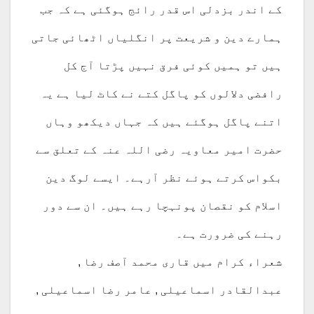
کے اندر بزدلی اس قدر رائج ہوگئی ہے کہ جب
ہمارے دین و شریعت پر انگلیاں اٹھائی جاتی
ہیں تو ہمیں کوئی فرق نہیں پڑتا آج کل
رافضی دلالوں کو پاگل کتے نے کاٹ لیا ہے یہ
اتنے پاگل ہوگئے ہیں کہ جہاں دیکھو وہاں
حضرت امیر معاویہ رضی اللہ عنہ کے تعلق سے
بکواس کرتے ہوئے نظر آرہے۔ ایسے لوگ دین
اسلام کو نقصان پونہچا رہے ہیں۔ ان سے دور
رہنے کی ضرورت ہے۔
شعراء کرام میں قاری محمد آصف رضا ,
عبدالقادر اسماعیلی , عامر رضا اسماعیلی ,