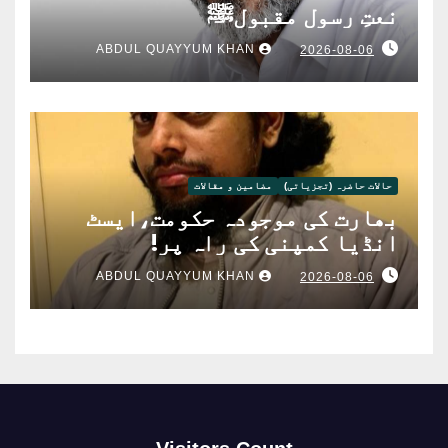
نعتِ رسولِ مقبولﷺ
ABDUL QUAYYUM KHAN
2026-08-06
حالات حاضرہ (تجزیاتی)
مضامین و مقالات
بھارت کی موجودہ حکومت،ایسٹ
انڈیا کمپنی کی راہ پر!
ABDUL QUAYYUM KHAN
2026-08-06