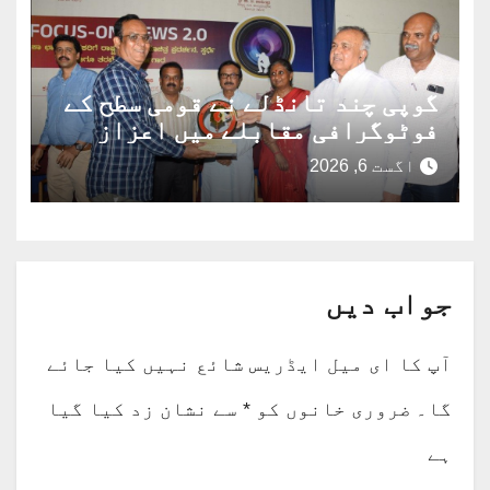
گوپی چند تانڈلے نے قومی سطح کے
فوٹوگرافی مقابلے میں اعزاز
حاصل کیا
اگست 6, 2026
جواب دیں
آپ کا ای میل ایڈریس شائع نہیں کیا جائے
گا۔
ضروری خانوں کو
*
سے نشان زد کیا گیا
ہے