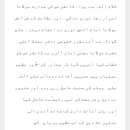
کلام اللہ سے ہوا۔ کانفرنس کی صدارت مولانا
اسرار رضا نوری نے کی ۔اور نظامت کے فرائض
مولانا امام الحق نوری نے انجام دیئے ۔ ضلع
گونڈہ سے آئے مقرر خصوصی ناشر مسلک اعلی
حضرت مولانا مفتی امان الرب نے کانفرنس کو
خطاب کیا انہوں کہا کہ صحابہ کرامؓ وہ عظیم
ہستیاں ہیں جنہیں آقائے دوعالم صلی اللہ
علیہ وسلم کی صحبت حاصل رہی ہے، اور جنہوں
نے دین و شریعت کو نبی رحمت ؐسے حاصل کیا
اور بڑی امانت داری کے ساتھ آنے والی
نسلوں تک دین کے اس عظیم سرمایہ کو