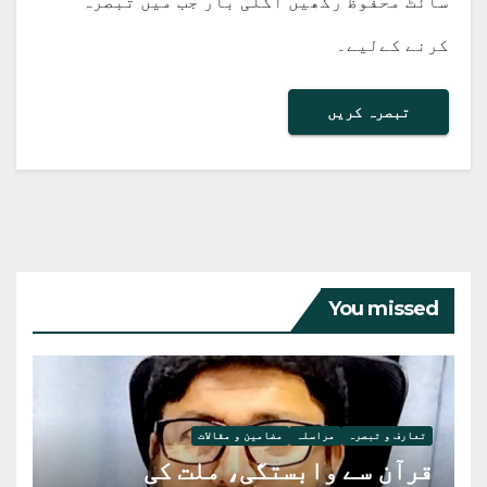
سائٹ محفوظ رکھیں اگلی بار جب میں تبصرہ
کرنے کےلیے۔
You missed
تعارف و تبصرہ
مراسلہ
مضامین و مقالات
قرآن سے وابستگی، ملت کی