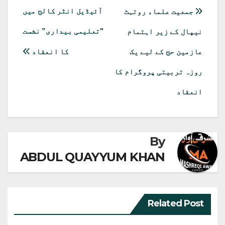
(Twitter)
پوسٹوں
آئیڈیل انٹر کالج میں
جمعیت علماء روتہٹ
کی
"تعلیمی بیداری” نشست
نیپال کے زیر اہتمام
نیویگیشن
عازمین حج کے لیے یک
کا انعقاد
روزہ تربیتی پروگرام کا
انعقاد
By
ABDUL QUAYYUM KHAN
Related Post