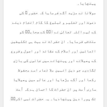
پہنچایا۔
مولانا نے مزید آگے فرمایا کہ حضور ﷺ کی
دعوت اور تعلیم و تبلیغ کا کام انجام دینے
کے لیے اللہ تعالیٰ نے آپؐ کے صحابہؓ کو
منتخب فرمایا۔ ان حضرات نے بہت ہی تکلیفیں
اٹھائیں اور اسلام کے عقائد اور اصول وفروع
کے پھیلانے اور پہنچانے میں جانوں کی بازی
لگادی، جو دین انہیں ملا تھا، اسے محفوظ
رکھا اور آگے بڑھایا اور عالم میں پھیلایا
ساری اُمت پر ان حضرات کا احسان ہے کہ اُمت
تک پورا دین پہنچادیا۔ یہ حضرات نبی اکرمؐ