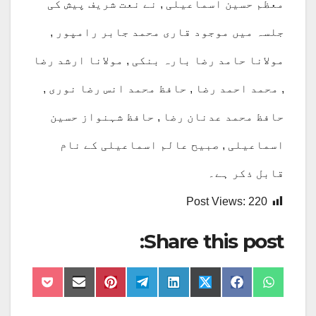
معظم حسین اسماعیلی , نے نعت شریف پیش کی
جلسہ میں موجود قاری محمد جابر رامپور ,
مولانا حامد رضا بارہ بنکی , مولانا ارشد رضا
, محمد احمد رضا , حافظ محمد انس رضا نوری ,
حافظ محمد عدنان رضا , حافظ شہنواز حسین
اسماعیلی , صبیح عالم اسماعیلی کے نام
قابل ذکر ہے۔
Post Views:
220
Share this post:
Share
Share
Share
Share
Share
Share
Share
Share
on
on
on
on
on
on
on
on
Pocket
Email
Pinterest
Telegram
LinkedIn
Facebook
X
WhatsApp