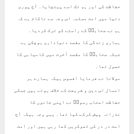
حفاظت کی اور ہم تک اسے پہنچایا۔ آج پوری
دنیا میں امت مسلمہ اس وجہ سے ناکام ہے کہ
ہم نے صحابہؓ کے راستے کو ترک کردیا۔
ہماری زندگی کا مقصد دنیاداری ہوچکی ہے
جبکہ صحابہؓ کا مقصد آخرت میں کامیابی کا
حصول تھا۔
مولانا نے فرمایا افسوس ہیکہ ہمارے ہر
اعمال اس دین و شریعت کے خلاف ہوتے ہیں جسکی
حفاظت اصحاب رسولؓ نے اپنی جانوں کا
نذرانہ پیش کرکے کیا تھا۔ یہی وجہ ہیکہ آج
امت در در کی ٹھوکریں کھا رہی ہیں اور امت