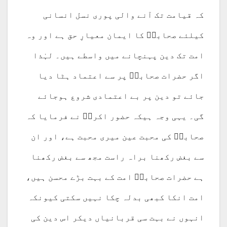
کہ قیامت تک آنے والی پوری نسل انسانی
کیلئے صحابہؓ کا ایمان معیارِ حق ہے اور وہ
امت تک دین پہنچانے میں واسطے ہیں۔ لہٰذا
اگر حضرات صحابہؓ پر سے اعتماد ہٹا دیا
جائے تو دین پر بے اعتمادی شروع ہوجائے
گی۔ یہی وجہ ہیکہ حضور اکرمؐ نے فرمایا کہ
صحابہؓ کی محبت عین میری محبت ہے، اور ان
سے بغض رکھنا براہ راست مجھ سے بغض رکھنا
ہے حضرات صحابہؓ امت کے بہت بڑے محسن ہیں،
امت انکا کبھی بدلہ چکا نہیں سکتی کیونکہ
انہوں نے بہت سی قربانیاں دیکر اس دین کی