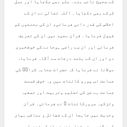
کے صحیح نائب بنے۔ علم بھی سکھایا اور عمل
کرکے بھی دکھایا۔ اللہ تعالیٰ نے ان کے
اخلاص کی قدر دانی فرمائی، ان کی محنتوں کو
قبول فرمایا۔ قرآن مجید میں ان کی تعریف
فرمائی اور ان سے راضی ہوجانے کی خوشخبری
دی اور ان کے بلند درجات سے آگاہ فرمایا.
مولانا نے فرمایا کہ حضرات صحابہ کرامؓ کی
جماعت اس پوری کائنات میں وہ خوش قسمت
جماعت ہے جن کی تعلیم وتربیت اور تصفیہ
وتزکیہ سرورکائنات ﷺ نے فرمائی۔ قرآن
وحدیث میں جابجا ان کے فضائل و مناقب بیان
کیے گئے، وحی خداوندی نے ان کی تعدیل