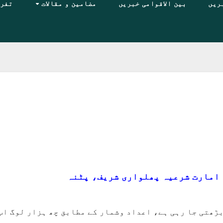
ریں
بین الاقوامی خبریں
مضامین و مقالات
تفر
 امارت شرعیہ پھلواری شریف، پٹنہ
ڑھتی جا رہی ہے، اعداد وشمار کے مطابق چھ ہزار لوگ اب