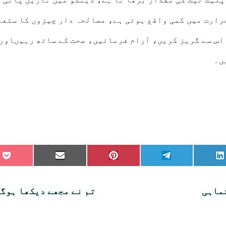
حرارت میں کمی واقع ہوتی ہے، مصالحہ دار چیزوں کا ستع
اس سے گریز کریں، آرام فرمائیں، صحت کے ساتھ رہیںاور
ں۔
re
Share
Share
Share
Share
on
on
on
on
on
et
Email
Pinterest
Telegram
LinkedIn
ماہی
تم نے مجھے دیکھا ہوگ