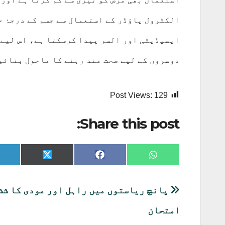
الکٹرول پاؤڈر کے استعمال سے جسم کے درجۂ 
ایسیڈیٹی اور السر پیدا کرسکتا ہے، اس لیے 
دوسروں کے لیے صحت مند رہنے کا ماحول بنائی
Post Views:
129
Share this post:
Share
Share
Share
on
on
on
X
Facebook
WhatsApp
(Twitter)
پوسٹوں
پانچ ریاستوں میں راہل اور مودی کا شش
کی
امتحان