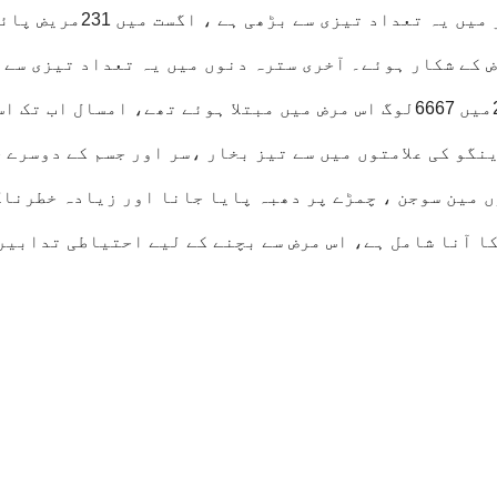
ڈینگو سے متاثر ہو چکے ہیں، اگست اور ستمبر میں یہ تعداد تیزی سے بڑھی ہے ، اگست میں 
صرف ستمبر میں 5730لوگ اس مرض کے شکار ہوئے۔ آخری سترہ دنوں میں یہ تعداد تیزی سے
بڑھی ہے ، ماضی کی طرف نگاہ دوڑائیں تو 2019میں 6667لوگ اس مرض میں مبتلا ہوئے تھے، امسال اب تک ا
نگو کی علامتوں میں سے تیز بخار ،سر اور جسم کے دوسرے 
وں مین سوجن ، چمڑے پر دھبہ پایا جانا اور زیادہ خطرناک
ا آنا شامل ہے، اس مرض سے بچنے کے لیے احتیاطی تدابیر