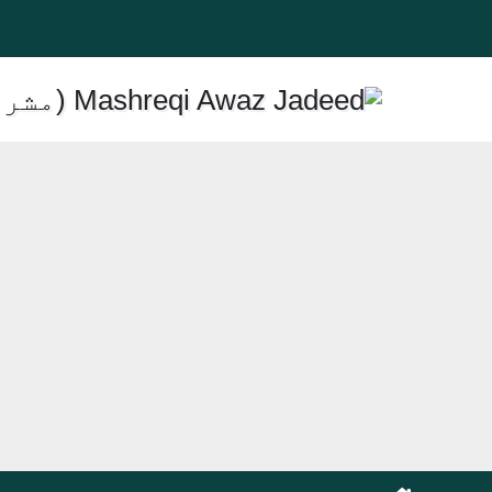
Ski
t
conten