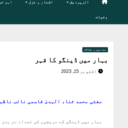
اترپردیش
اشعار و غزل
اہم خب
وفیات
مضامین و مقالات
بہار میں ڈینگو کا قہر
اکتوبر 15, 2023
مفتی محمد ثناء الہدیٰ قاسمی
نائب ناظم
بہار میں ڈینگو کے مریضوں کی تعداد دن بدن ب