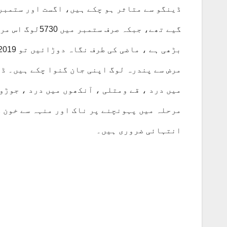
گیے تھے، جبکہ 
مرض سے پندرہ لوگ اپنی جان گنوا چکے ہیں۔ ڈی
میں درد ، قے ومتلی ، آنکھوں میں درد ، جوڑ
مرحلہ میں پہونچنے پر ناک اور منہہ سے خون ک
انتہائی ضروری ہیں۔