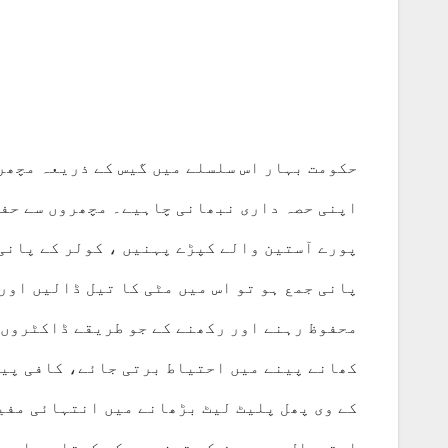
حکومت بہار اس سلسلے میں گیس کے ذریعہ مچھرو
اپنی حصہ داری نبھانی چاہیے۔ مچھروں سے حفاظ
پورے آستین والے کپڑے پہنیں ، کولر کے پانی
پانی جمع ہو تو اس میں مٹی کا تیل ڈالیں اورک
محفوظ رہنے اور رکھنے کے جو طریقے ڈاکٹروں ک
کھانے پینے میں احتیاط برتی جائے، کافی پین
کے وی پھل پلیٹ لیٹ بڑھانے میں انتہائی مفی
استعمال بھی مرض کو تیزی سے کم کرتا ہے اور 