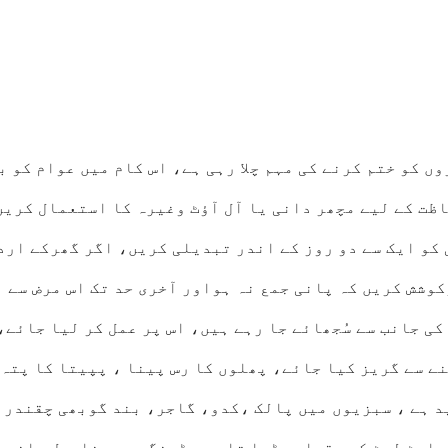
ں کو ختم کرنے کی مہم چلا رہی ہے، اس کام میں عوام کو ب
ت کے لیے مچھر دانی یا آل آؤٹ وغیرہ کا استعمال کریں
 کو ایک سے دو روز کے اندر تبدیلی کریں، اگر گھرکے ارد
وشش کریں کہ پانی جمع نہ ہواور آخری حد تک اس مرض سے
ی جانب سے سُجھائے جا رہے ہیں، اس پر عمل کر لیا جائے،
ے سے گریز کیا جائے، پھلوں کا رس پینا ، پپیتا کا پتہ 
د ہے ، سبزیوں میں پالک ،کدو، گاجر، بند گوبھی چقندر 
پلیٹ لیٹ کی مقدار بڑھا تا ہے، ڈینگو میں ناریل پانی 