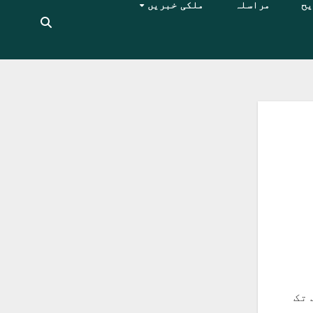
یح
مراسلہ
ملکی خبریں
 تک