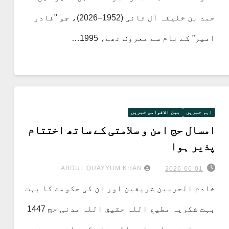
حمد بن خلیفہ آل ثانی (1952–2026)، جو "فادر
امیر” کے نام سے معروف تھے، 1995…
اہم خبریں
بین الاقوامی خبریں
امسال حج امن و سلامتی کے ساتھ اختتام
پذیر ہوا
ABDUL QUAYYUM KHAN
2026-06-01
خادم الحرمین شریفین اور ان کی حکومت کا بہت
بہت شکریہ مطیع اللہ حقیق اللہ مدنی حج 1447