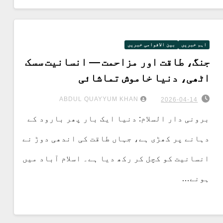
اہم خبریں
بین الاقوامی خبریں
جنگ، طاقت اور مزاحمت — انسانیت سسک
اٹھی، دنیا خاموش تماشائی
ABDUL QUAYYUM KHAN
2026-04-14
برونی دار السلام: دنیا ایک بار پھر بارود کے
دہانے پر کھڑی ہے، جہاں طاقت کی اندھی دوڑ نے
انسانیت کو کچل کر رکھ دیا ہے۔ اسلام آباد میں
ہونے…