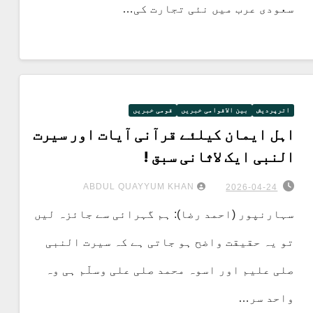
سعودی عرب میں نئی تجارت کی…
اترپردیش
بین الاقوامی خبریں
قومی خبریں
اہل ایمان کیلئے قرآنی آیات اور سیرت
النبی ایک لاثانی سبق !
ABDUL QUAYYUM KHAN
2026-04-24
سہارنپور (احمد رضا): ہم گہرائی سے جائزہ لیں
تو یہ حقیقت واضح ہو جاتی ہے کہ سیرت النبی
صلی علیم اور اسوہ محمد صلی علی وسلّم ہی وہ
واحد سر…