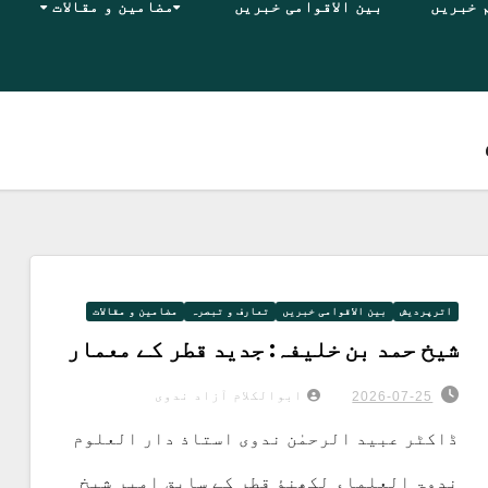
 خبریں
بین الاقوامی خبریں
مضامین و مقالات
اترپردیش
بین الاقوامی خبریں
تعارف و تبصرہ
مضامین و مقالات
شیخ حمد بن خلیفہ: جدید قطر کے معمار
ابوالکلام آزاد ندوی
2026-07-25
ڈاکٹر عبید الرحمٰن ندوی استاذ دار العلوم
ندوۃ العلماء لکھنؤ قطر کے سابق امیر شیخ