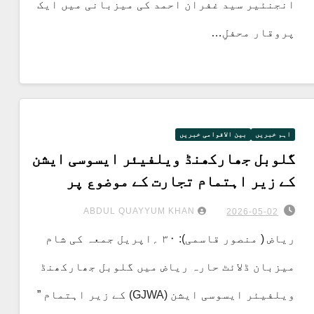
انجنئیر سید غفران احمد کی میزبانی میں ایک
پروقار محفلِ…
اہم خبریں
بین الاقوامی خبریں
گلوبل جھارکھنڈ ویلفیئر ایسوسی ایشن
کے زیر اہتمام تجارت کے موضوع پر
ورکشاپ
ABDUL QUAYYUM KHAN
2026-05-02
ریاض ( منصور قاسمی): ۳۰ ؍اپریل جمعہ کی شام
میزبان ڈلائٹ حارہ ریاض میں گلوبل جھارکھنڈ
ویلفیئر ایسوسی ایشن (GJWA) کے زیر اہتمام ”