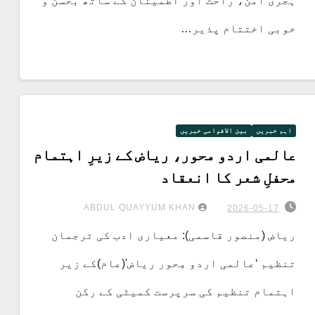
ہجری امن، راحت اور اطمینان کے ساتھ بحسن و
خوبی اختتام پذیر…
اہم خبریں
بین الاقوامی خبریں
عالمی اردو محور، ریاض کے زیرِ اہتمام
محفلِ شعر کا انعقاد
ABDUL QUAYYUM KHAN
2026-05-17
ریاض (منصور قاسمی): معیاری ادب کی ترجمان
تنظیم ‘عالمی اردو مِحور ریاض'(عام)کے زیر
اہتمام تنظیم کی سرپرست کمیٹی کے رکن